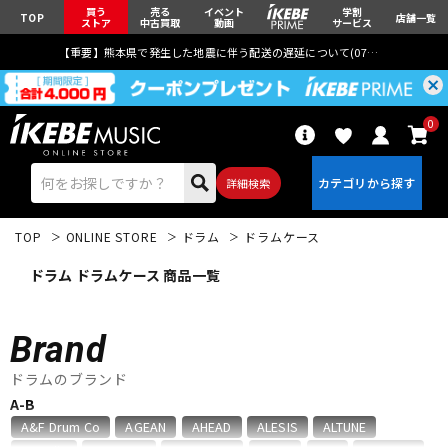
買う
売る
イベント
学割
TOP
店舗一覧
ストア
中古買取
動画
サービス
【重要】熊本県で発生した地震に伴う配送の遅延について(
07月29日
更新)
0
詳細検索
TOP
ONLINE STORE
ドラム
ドラムケース
ドラム ドラムケース 商品一覧
Brand
エレキギター
アコギ/エレアコ
ドラムのブランド
A-B
ベース
ウクレレ
A&F Drum Co
AGEAN
AHEAD
ALESIS
ALTUNE