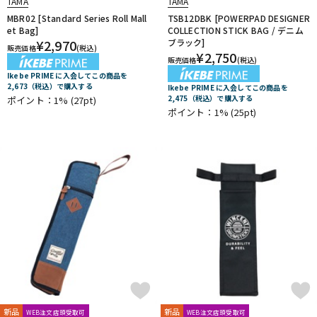
TAMA
TAMA
JOE MONTINERI
JOHNNY RABB DRUMSTICKS
K.M.K
KC
MBR02 [Standard Series Roll Mall
TSB12DBK [POWERPAD DESIGNER
配信/ライブ機器
楽器アクセサリ
Kentville Drums
KEPLINGER DRUMS
Kick Block
Kikutani
et Bag]
COLLECTION STICK BAG / デニム
¥
2,970
ブラック]
kitano
KORG
KUPPMEN
販売価格
(税込)
¥
2,750
販売価格
(税込)
L-N
中古
ヴィンテージ
Ikebe PRIME に入会してこの商品を
LERNI
LOS CABOS
LP
Ludwig
MAPEX
Masterwork
2,673（税込）で購入する
Ikebe PRIME に入会してこの商品を
MATT BETTIS
MAXTONE
MEDELI
MEINL
MONO
M's
2,475（税込）で購入する
ポイント：1%
(27pt)
ポイント：1%
(25pt)
MUSIC NOMAD
MUSIC WORKS
NATAL
Negi Drums
No Brand
NOBLE&COOLEY
Nord（CLAVIA）
O-P
OCDP
OFFWORLD Percussion
ONETONE
oruga
Overtone Labs
PACKEN
Pad Corporation
PAiSTe
pdp by DW
Pearl
PLAYWOOD
PORK PIE
PREMiER
Pro Logix
Pro-mark
PROMUCO
Protection Racket
puresound percussion
R-S
Regal Tip
REMO
Reunion Blues
Revolution Drum
riddim
RimRiser
Ring-O
Robokey
ROC-N-SOC
Rogers
ROHEMA
Roland
R-TOM
SABIAN
Safe Ears
新品
新品
WEB注文店頭受取可
WEB注文店頭受取可