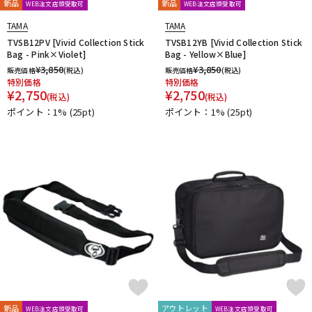
新品
新品
WEB注文店頭受取可
WEB注文店頭受取可
TAMA
TAMA
TVSB12PV [Vivid Collection Stick
TVSB12YB [Vivid Collection Stick
Bag - Pink×Violet]
Bag - Yellow×Blue]
¥
3,850
¥
3,850
販売価格
(税込)
販売価格
(税込)
特別価格
特別価格
¥
2,750
¥
2,750
(税込)
(税込)
ポイント：1%
(25pt)
ポイント：1%
(25pt)
新品
アウトレット
WEB注文店頭受取可
WEB注文店頭受取可