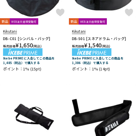
新品
新品
WEB注文店頭受取可
WEB注文店頭受取可
Kikutani
Kikutani
DB-C01 [シンバル・バッグ]
DB-S01 [スネアドラム・バッグ]
¥
1,650
¥
1,540
販売価格
(税込)
販売価格
(税込)
Ikebe PRIME に入会してこの商品を
Ikebe PRIME に入会してこの商品を
1,485（税込）で購入する
1,386（税込）で購入する
ポイント：1%
(15pt)
ポイント：1%
(14pt)