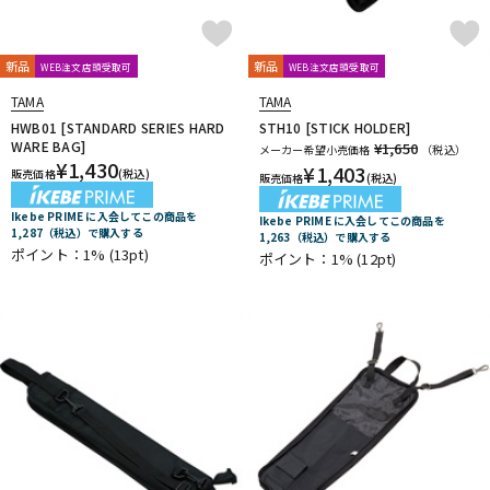
新品
新品
WEB注文店頭受取可
WEB注文店頭受取可
TAMA
TAMA
HWB01 [STANDARD SERIES HARD
STH10 [STICK HOLDER]
WARE BAG]
¥1,650
メーカー希望小売価格
（税込）
¥
1,430
¥
1,403
販売価格
(税込)
販売価格
(税込)
Ikebe PRIME に入会してこの商品を
Ikebe PRIME に入会してこの商品を
1,287（税込）で購入する
1,263（税込）で購入する
ポイント：1%
(13pt)
ポイント：1%
(12pt)