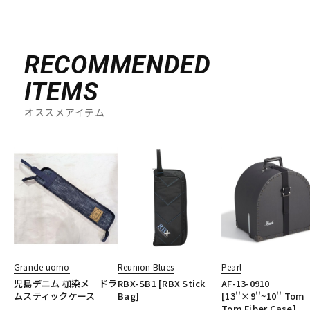
RECOMMENDED
ITEMS
オススメアイテム
Grande uomo
Reunion Blues
Pearl
児島デニム 枷染メ ドラ
RBX-SB1 [RBX Stick
AF-13-0910
ムスティックケース
Bag]
[13''×9''~10'' Tom
Tom Fiber Case]