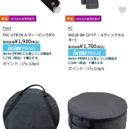
新品
新品
WEB注文店頭受取可
WEB注文店頭受取可
Pearl
KC
PSC-STBCN カラー：ピンク(PI）
SH120-BK [2ペア・スティックホル
¥
1,980
ダー]
販売価格
(税込)
¥
1,760
販売価格
(税込)
Ikebe PRIME に入会してこの商品を
1,782（税込）で購入する
Ikebe PRIME に入会してこの商品を
1,584（税込）で購入する
ポイント：1%
(18pt)
ポイント：1%
(16pt)