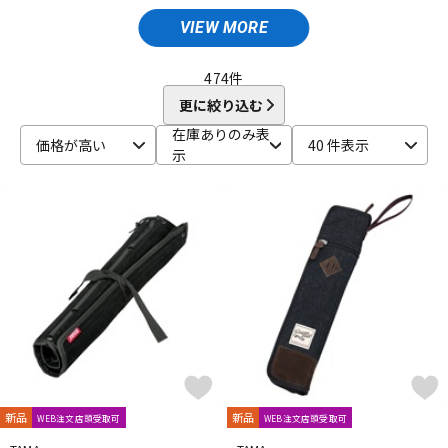
Amedia
ammoon
AQUARIAN
ASPR
ATV
AWOWO
AYOTTE
basiner
BASS DRUM O's
Beato
VIEW MORE
ドラム
パーカッション
BIG FAT SNARE DRUM
BONNEY DRUM JAPAN
Bosphorus
Brady
BRITISH DRUM
Brush Fire
BURR FINE COFFEE
474
件
C-D
更に絞り込む
キーボード
電子ピアノ
CANOPUS
COO design
Craig Lauritsen
Craviotto
在庫ありのみ表
価格が高い
40 件表示
CYMBAG
CYMPAD
Daiking Corporation
DANMAR
示
DDEQ Drum Device Equipment
ddrum
Dragonfly Percussion
管楽器
その他楽器
DRUM CLIP
Drum Dial
Drum Gym
Drummers Base
Drummer's Grip
DRUMMERS TOP TEAM
Dunnett
dw
E-G
アンプ
エフェクター
ECO MUSIC
Ellis Cymbal
ELLIS ISLAND
emjmod
EVANS
Evetts Drum Company
fibes
Flix
Funch Cymbals
GATOR
Gibraltar
GORILLA SNOT
GOSTRAY
GRETSCH
DJ機器
DTM
GrooveTech Tools
Grover Pro Percussion
GRUV-X
H-K
HARD CASE
HUDSON MUSIC
Ikebe Original
DTM オンライン納品
レコーディング機器
Inami Custom Drums
INDe
Innovative Percussion
新品
新品
WEB注文店頭受取可
WEB注文店頭受取可
Istanbul
Istanbul／Agop
Istanbul／Mehmet