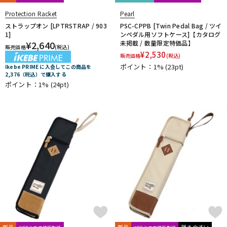
Protection Racket
Pearl
ストラップオン [LPTRSTRAP / 903
PSC-CPPB [Twin Pedal Bag / ツイ
1]
ンペダル用ソフトケース]【カタログ
¥
2,640
未掲載 / 数量限定特価品】
販売価格
(税込)
¥
2,530
販売価格
(税込)
ポイント：1%
(23pt)
Ikebe PRIME に入会してこの商品を
2,376（税込）で購入する
ポイント：1%
(24pt)
新品
新品
弾きやすい