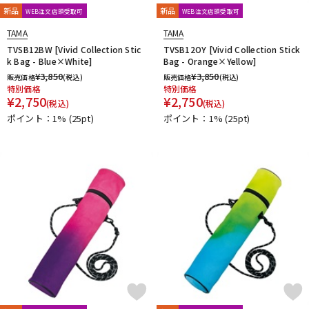
新品
新品
WEB注文店頭受取可
WEB注文店頭受取可
TAMA
TAMA
TVSB12BW [Vivid Collection Stic
TVSB12OY [Vivid Collection Stick
k Bag - Blue×White]
Bag - Orange×Yellow]
¥
3,850
¥
3,850
販売価格
(税込)
販売価格
(税込)
特別価格
特別価格
¥
2,750
¥
2,750
(税込)
(税込)
ポイント：1%
(25pt)
ポイント：1%
(25pt)