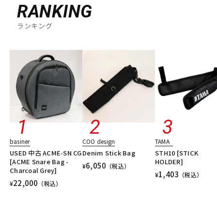
RANKING
ランキング
basiner
COO design
TAMA
USED 中古 ACME-SN CG
Denim Stick Bag
STH10 [STICK
[ACME Snare Bag -
HOLDER]
6,050
¥
（税込）
Charcoal Grey]
1,403
¥
（税込）
22,000
¥
（税込）