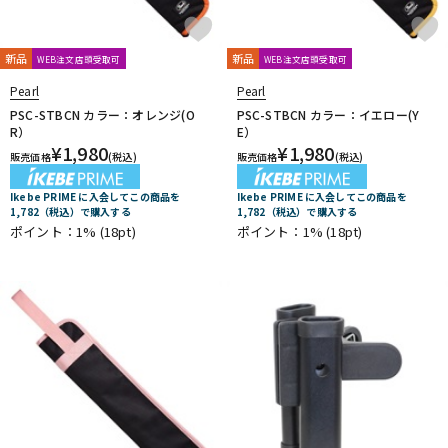
新品
新品
WEB注文店頭受取可
WEB注文店頭受取可
Pearl
Pearl
PSC-STBCN カラー：オレンジ(O
PSC-STBCN カラー：イエロー(Y
R）
E）
¥
1,980
¥
1,980
販売価格
(税込)
販売価格
(税込)
Ikebe PRIME に入会してこの商品を
Ikebe PRIME に入会してこの商品を
1,782（税込）で購入する
1,782（税込）で購入する
ポイント：1%
(18pt)
ポイント：1%
(18pt)