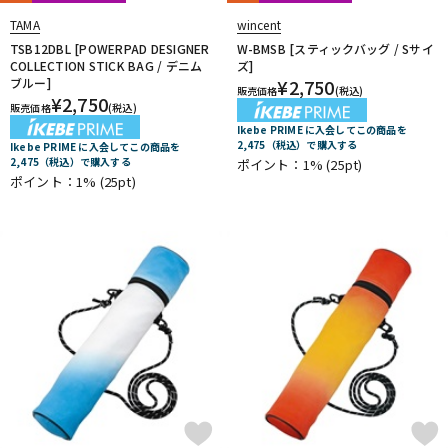
SAKAE DRUMS
SAKAE OSAKA HERITAGE
TAMA
wincent
Schlagwerk Percussion
SJC Custom Drums
SKB
TSB12DBL [POWERPAD DESIGNER
W-BMSB [スティックバッグ / Sサイ
SlapKlatz
Slingerland
SONOR
SPINBAL
SPIZZICHINO
COLLECTION STICK BAG / デニム
ズ]
Super Light
ブルー]
¥
2,750
販売価格
(税込)
¥
2,750
T-Z
販売価格
(税込)
TACKLE INSTRUMENT
TAMA
TAMBURO
Ikebe PRIME に入会してこの商品を
2,475（税込）で購入する
Ikebe PRIME に入会してこの商品を
TARA:NOME products
T-Cymbals
TECHRA
The Hand
2,475（税込）で購入する
ポイント：1%
(25pt)
Tight Screw
TOSCO
Trick drums
Turkish
UFIP
ポイント：1%
(25pt)
VATER
VIC FIRTH
VK DRUMS
VOX
WAMBOOKA
wincent
WorldMax
YAMAHA
Zildjian
他
キョーリツ
リットーミュージック
建光ドラム工房
小出 koide
FRANKEN CYMBAL
Dr.Case
ぼっち・ざ・ろっく！
Tandem Drums