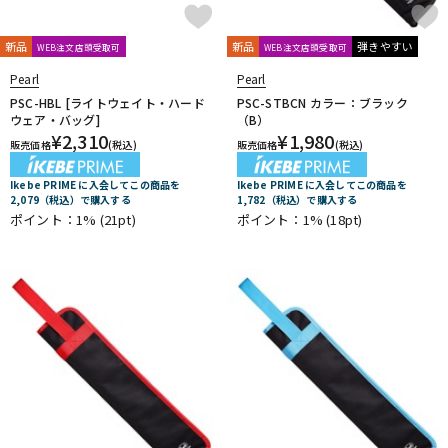
新品
新品
弾きやすい
WEB注文店頭受取可
WEB注文店頭受取可
Pearl
Pearl
PSC-HBL [ライトウェイト・ハード
PSC-STBCN カラー：ブラック
ウェア・バッグ]
（B）
¥
2,310
¥
1,980
販売価格
(税込)
販売価格
(税込)
Ikebe PRIME に入会してこの商品を
Ikebe PRIME に入会してこの商品を
2,079（税込）で購入する
1,782（税込）で購入する
ポイント：1%
(21pt)
ポイント：1%
(18pt)