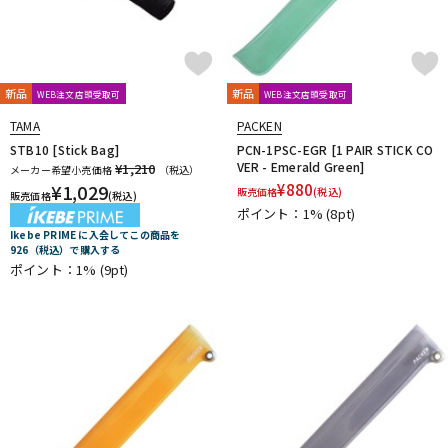
新品
新品
WEB注文店頭受取可
WEB注文店頭受取可
TAMA
PACKEN
STB10 [Stick Bag]
PCN-1PSC-EGR [1 PAIR STICK CO
VER - Emerald Green]
¥1,210
メーカー希望小売価格
（税込）
¥
1,029
¥
880
販売価格
(税込)
販売価格
(税込)
ポイント：1%
(8pt)
Ikebe PRIME に入会してこの商品を
926（税込）で購入する
ポイント：1%
(9pt)