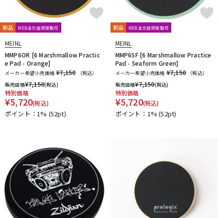
新品
新品
WEB注文店頭受取可
WEB注文店頭受取可
MEINL
MEINL
MMP6OR [6 Marshmallow Practic
MMP6SF [6 Marshmallow Practice
e Pad - Orange]
Pad - Seaform Green]
¥7,150
¥7,150
メーカー希望小売価格
（税込）
メーカー希望小売価格
（税込）
¥
7,150
¥
7,150
販売価格
(税込)
販売価格
(税込)
特別価格
特別価格
¥
5,720
¥
5,720
(税込)
(税込)
ポイント：1%
(52pt)
ポイント：1%
(52pt)