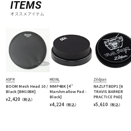
ITEMS
オススメアイテム
ASPR
MEINL
Zildjian
BOOM Mesh Head 10 /
MMP4BK [4''
NAZLFTBDP1 [6
Black [BM10BK]
Marshmallow Pad -
TRAVIS BARKER
Black]
PRACTICE PAD]
2,420
¥
（税込）
4,224
5,610
¥
（税込）
¥
（税込）