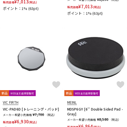
¥
7,013
販売価格
(税込)
¥
7,013
販売価格
(税込)
ポイント：1%
(63pt)
ポイント：1%
(63pt)
新品
新品
WEB注文店頭受取可
WEB注文店頭受取可
VIC FIRTH
MEINL
VIC-PAD6D [トレーニング・パッド]
MDSP6GY [6'' Double Sided Pad -
Gray]
¥7,700
メーカー希望小売価格
（税込）
¥8,580
メーカー希望小売価格
（税込）
¥
6,930
販売価格
(税込)
¥
6,864
販売価格
(税込)