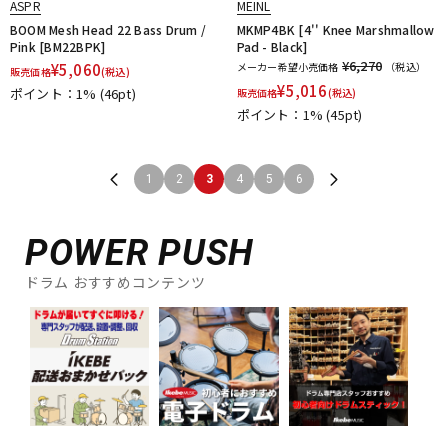
ASPR
MEINL
BOOM Mesh Head 22 Bass Drum /
MKMP4BK [4'' Knee Marshmallow
Pink [BM22BPK]
Pad - Black]
¥6,270
¥
5,060
メーカー希望小売価格
（税込）
販売価格
(税込)
¥
5,016
ポイント：1%
(46pt)
販売価格
(税込)
ポイント：1%
(45pt)
1
2
3
4
5
6
POWER PUSH
ドラム おすすめコンテンツ