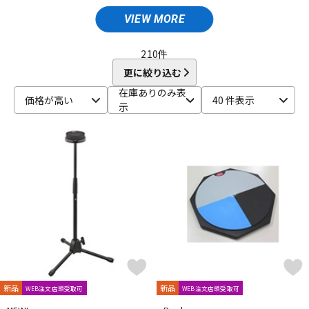
Amedia
ammoon
AQUARIAN
ASPR
ATV
AWOWO
AYOTTE
basiner
BASS DRUM O's
Beato
VIEW MORE
ドラム
パーカッション
BIG FAT SNARE DRUM
BONNEY DRUM JAPAN
Bosphorus
Brady
BRITISH DRUM
Brush Fire
BURR FINE COFFEE
210
件
C-D
更に絞り込む
キーボード
電子ピアノ
CANOPUS
COO design
Craig Lauritsen
Craviotto
在庫ありのみ表
価格が高い
40 件表示
CYMBAG
CYMPAD
Daiking Corporation
DANMAR
示
DDEQ Drum Device Equipment
ddrum
Dragonfly Percussion
管楽器
その他楽器
DRUM CLIP
Drum Dial
Drum Gym
Drummers Base
Drummer's Grip
DRUMMERS TOP TEAM
Dunnett
dw
E-G
アンプ
エフェクター
ECO MUSIC
Ellis Cymbal
ELLIS ISLAND
emjmod
EVANS
Evetts Drum Company
fibes
Flix
Funch Cymbals
GATOR
Gibraltar
GORILLA SNOT
GOSTRAY
GRETSCH
DJ機器
DTM
GrooveTech Tools
Grover Pro Percussion
GRUV-X
H-K
HARD CASE
HUDSON MUSIC
Ikebe Original
DTM オンライン納品
レコーディング機器
Inami Custom Drums
INDe
Innovative Percussion
新品
新品
WEB注文店頭受取可
WEB注文店頭受取可
Istanbul
Istanbul／Agop
Istanbul／Mehmet