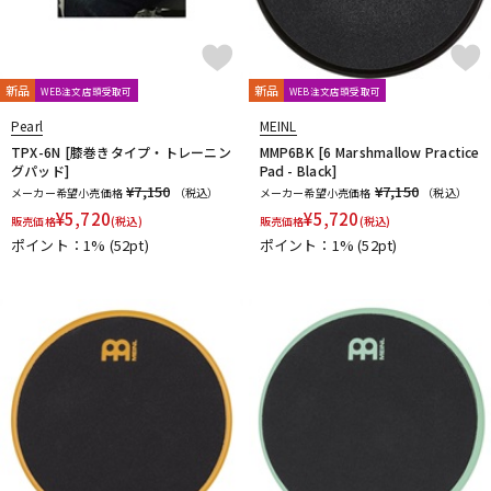
新品
新品
WEB注文店頭受取可
WEB注文店頭受取可
Pearl
MEINL
TPX-6N [膝巻きタイプ・トレーニン
MMP6BK [6 Marshmallow Practice
グパッド]
Pad - Black]
¥7,150
¥7,150
メーカー希望小売価格
（税込）
メーカー希望小売価格
（税込）
¥
5,720
¥
5,720
販売価格
(税込)
販売価格
(税込)
ポイント：1%
(52pt)
ポイント：1%
(52pt)