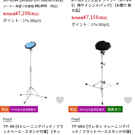
SAKAE DRUMS
SAKAE OSAKA HERITAGE
5）用サイレントパック] 【お取り寄
¥8,470
メーカー希望小売価格
（税込）
Schlagwerk Percussion
SJC Custom Drums
SKB
せ品】
¥
7,200
販売価格
(税込)
SlapKlatz
Slingerland
SONOR
SPINBAL
SPIZZICHINO
¥
7,150
販売価格
(税込)
ポイント：1%
(65pt)
Super Light
ポイント：1%
(65pt)
T-Z
TACKLE INSTRUMENT
TAMA
TAMBURO
TARA:NOME products
T-Cymbals
TECHRA
The Hand
Tight Screw
TOSCO
Trick drums
Turkish
UFIP
VATER
VIC FIRTH
VK DRUMS
VOX
WAMBOOKA
wincent
WorldMax
YAMAHA
Zildjian
他
キョーリツ
リットーミュージック
建光ドラム工房
小出 koide
FRANKEN CYMBAL
Dr.Case
ぼっち・ざ・ろっく！
Tandem Drums
新品
新品
動画あり
WEB注文店頭受取可
WEB注文店頭受取可
Pearl
Pearl
TP-6N [6トレーニングパッド / フラ
TP-6NU [ウレタン トレーニングパ
ットベース・スタンド付属] 【キッ
ッド / フラットベーススタンド付属]