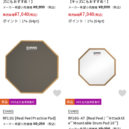
ズにもおすすめ！】
【キッズにもおすすめ！】
¥8,800
¥8,800
メーカー希望小売価格
（税込）
メーカー希望小売価格
（税込）
¥
7,040
¥
7,040
販売価格
(税込)
販売価格
(税込)
ポイント：1%
(64pt)
ポイント：1%
(64pt)
新品
新品
WEB注文店頭受取可
WEB注文店頭受取可
EVANS
EVANS
RF12G [Real Feel Practice Pad]
RF10G-AT [Real Feel / ''Attacktil
e'' Mountable Drum Pad 10'']
¥8,250
メーカー希望小売価格
（税込）
¥8,250
メーカー希望小売価格
（税込）