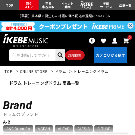
買う
売る
イベント
学割
TOP
店舗一覧
ストア
中古買取
動画
サービス
【重要】熊本県で発生した地震に伴う配送の遅延について(
07月29日
更新)
0
詳細検索
TOP
ONLINE STORE
ドラム
トレーニングドラム
ドラム トレーニングドラム 商品一覧
Brand
エレキギター
アコギ/エレアコ
ドラムのブランド
A-B
ベース
ウクレレ
A&F Drum Co
AGEAN
AHEAD
ALESIS
ALTUNE