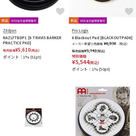
新品
新品
WEB注文店頭受取可
WEB注文店頭受取可
Zildjian
Pro Logix
NAZLFTBDP1 [6 TRAVIS BARKER
6 Blackout Pad [BLACKOUTPAD6]
PRACTICE PAD]
¥6,930
メーカー希望小売価格
（税込）
¥
5,610
¥
5,742
販売価格
(税込)
販売価格
(税込)
特別価格
ポイント：1%
(51pt)
¥
5,544
(税込)
ポイント：1%
(50pt)