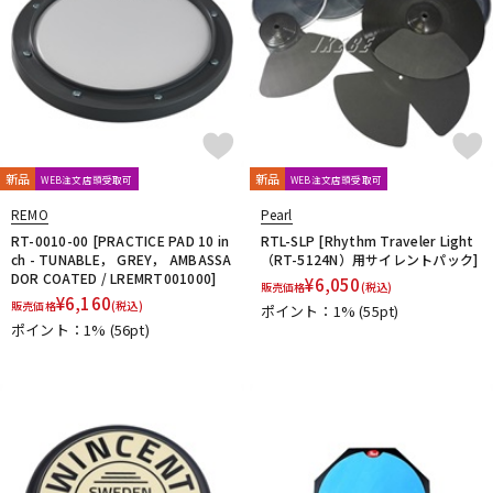
新品
新品
WEB注文店頭受取可
WEB注文店頭受取可
REMO
Pearl
RT-0010-00 [PRACTICE PAD 10 in
RTL-SLP [Rhythm Traveler Light
ch - TUNABLE， GREY， AMBASSA
（RT-5124N）用サイレントパック]
DOR COATED / LREMRT001000]
¥
6,050
販売価格
(税込)
¥
6,160
販売価格
(税込)
ポイント：1%
(55pt)
ポイント：1%
(56pt)