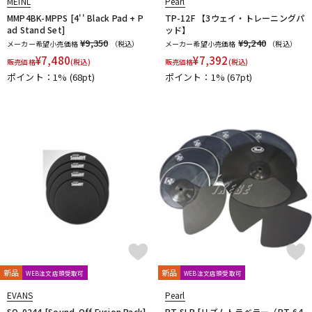
MEINL
Pearl
JOE MONTINERI
JOHNNY RABB DRUMSTICKS
K.M.K
KC
MMP4BK-MPPS [4'' Black Pad + P
TP-12F 【3ウェイ・トレーニングパ
配信/ライブ機器
楽器アクセサリ
Kentville Drums
KEPLINGER DRUMS
Kick Block
Kikutani
ad Stand Set]
ッド】
¥9,350
¥9,240
メーカー希望小売価格
（税込）
メーカー希望小売価格
（税込）
kitano
KORG
KUPPMEN
¥
7,480
¥
7,392
販売価格
(税込)
販売価格
(税込)
L-N
中古
ヴィンテージ
ポイント：1%
(68pt)
ポイント：1%
(67pt)
LERNI
LOS CABOS
LP
Ludwig
MAPEX
Masterwork
MATT BETTIS
MAXTONE
MEDELI
MEINL
MONO
M's
MUSIC NOMAD
MUSIC WORKS
NATAL
Negi Drums
No Brand
NOBLE&COOLEY
Nord（CLAVIA）
O-P
OCDP
OFFWORLD Percussion
ONETONE
oruga
Overtone Labs
PACKEN
Pad Corporation
PAiSTe
pdp by DW
Pearl
PLAYWOOD
PORK PIE
PREMiER
Pro Logix
Pro-mark
PROMUCO
Protection Racket
puresound percussion
R-S
Regal Tip
REMO
Reunion Blues
Revolution Drum
新品
新品
WEB注文店頭受取可
WEB注文店頭受取可
riddim
RimRiser
Ring-O
Robokey
ROC-N-SOC
EVANS
Pearl
Rogers
ROHEMA
Roland
R-TOM
SABIAN
Safe Ears
SO-0244 [Sound-Off Fusion Pack]
RT-SLP [リズムトラベラー（RT-64