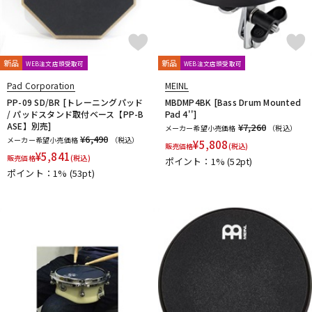
新品
新品
WEB注文店頭受取可
WEB注文店頭受取可
Pad Corporation
MEINL
PP-09 SD/BR [トレーニングパッド
MBDMP4BK [Bass Drum Mounted
/ パッドスタンド取付ベース【PP-B
Pad 4'']
ASE】別売]
¥7,260
メーカー希望小売価格
（税込）
¥6,490
メーカー希望小売価格
（税込）
¥
5,808
販売価格
(税込)
¥
5,841
販売価格
(税込)
ポイント：1%
(52pt)
ポイント：1%
(53pt)