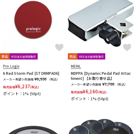
新品
新品
WEB注文店頭受取可
WEB注文店頭受取可
Pro Logix
MEINL
6 Red Storm Pad [STORMPAD6]
MDPPA [Dynamic Pedal Pad Attac
hment] 【お取り寄せ品】
¥6,930
メーカー希望小売価格
（税込）
¥7,700
メーカー希望小売価格
（税込）
¥
6,237
販売価格
(税込)
¥
6,160
販売価格
(税込)
ポイント：1%
(56pt)
ポイント：1%
(56pt)