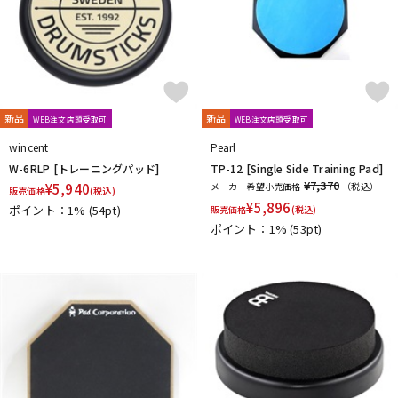
新品
新品
WEB注文店頭受取可
WEB注文店頭受取可
wincent
Pearl
W-6RLP [トレーニングパッド]
TP-12 [Single Side Training Pad]
¥7,370
¥
5,940
メーカー希望小売価格
（税込）
販売価格
(税込)
¥
5,896
ポイント：1%
(54pt)
販売価格
(税込)
ポイント：1%
(53pt)