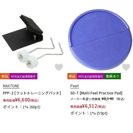
新品
新品
動画あり
WEB注文店頭受取可
WEB注文店頭受取可
MAXTONE
Pearl
FPP-2 [フットトレーニングパッド]
SD-7 [Multi Feel Practice Pad]
¥8,140
¥
6,600
メーカー希望小売価格
（税込）
販売価格
(税込)
¥
6,512
ポイント：1%
(60pt)
販売価格
(税込)
ポイント：1%
(59pt)