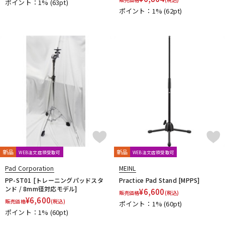
ポイント：1%
(63pt)
ポイント：1%
(62pt)
新品
新品
WEB注文店頭受取可
WEB注文店頭受取可
Pad Corporation
MEINL
PP-ST01 [トレーニングパッドスタ
Practice Pad Stand [MPPS]
ンド / 8mm径対応モデル]
¥
6,600
販売価格
(税込)
¥
6,600
販売価格
(税込)
ポイント：1%
(60pt)
ポイント：1%
(60pt)