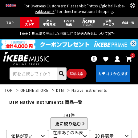
For Overseas Customers: Please visit "
https://global.ikebe-
gakki.com/
" for direct international shipping.
買う
売る
イベント
学割
TOP
店舗一覧
ストア
中古買取
動画
サービス
【重要】熊本県で発生した地震に伴う配送の遅延について(
07月29日
更新)
0
詳細検索
TOP
ONLINE STORE
DTM
Native Instruments
DTM Native Instruments 商品一覧
191
件
更に絞り込む
エレキギター
アコギ/エレアコ
在庫ありのみ表
価格が高い
20 件表示