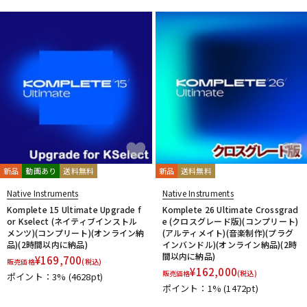
新品
動画あり
送料無料
新品
送料無料
Native Instruments
Native Instruments
Komplete 15 Ultimate Upgrade f
Komplete 26 Ultimate Crossgrad
or Kselect (ネイティブインストル
e (クロスグレード版)(コンプリート)
メンツ)(コンプリート)(オンライン納
(アルティメイト)(音楽制作)(プラグ
品)(2時間以内に納品)
インバンドル)(オンライン納品)(2時
間以内に納品)
¥
169,700
販売価格
(税込)
¥
162,000
販売価格
(税込)
ポイント：3%
(4628pt)
ポイント：1%
(1472pt)