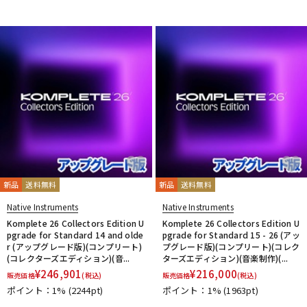
DTM オンライン納品
レコーディング機器
配信/ライブ機器
楽器アクセサリ
中古
ヴィンテージ
新品
送料無料
新品
送料無料
Native Instruments
Native Instruments
Komplete 26 Collectors Edition U
Komplete 26 Collectors Edition U
pgrade for Standard 14 and olde
pgrade for Standard 15 - 26 (アッ
r (アップグレード版)(コンプリート)
プグレード版)(コンプリート)(コレク
(コレクターズエディション)(音...
ターズエディション)(音楽制作)(...
¥
246,901
¥
216,000
販売価格
(税込)
販売価格
(税込)
ポイント：1%
(2244pt)
ポイント：1%
(1963pt)