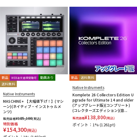
新品
動画あり
新品
送料無料
WEB注文店頭受取可
送料無料
Native Instruments
Native Instruments
Komplete 26 Collectors Edition U
pgrade for Ultimate 14 and older
MASCHINE+ 【大幅値下げ！】(マシ
(アップグレード版)(コンプリート)
ーン)(ネイティブ・インストゥルメ
(コレクターズエディション)(音...
ンツ)
¥
138,800
¥
185,100
販売価格
(税込)
販売価格
(税込)
特別価格
ポイント：1%
(1261pt)
¥
154,300
(税込)
ポイント：1%
(1402pt)