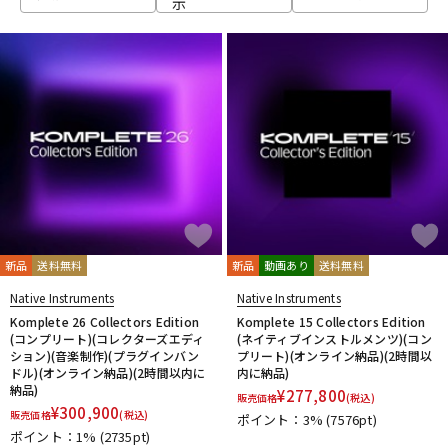
示
ベース
ウクレレ
ドラム
パーカッション
キーボード
電子ピアノ
管楽器
その他楽器
新品
送料無料
新品
動画あり
送料無料
Native Instruments
Native Instruments
アンプ
エフェクター
Komplete 26 Collectors Edition
Komplete 15 Collectors Edition
(コンプリート)(コレクターズエディ
(ネイティブインストルメンツ)(コン
ション)(音楽制作)(プラグインバン
プリート)(オンライン納品)(2時間以
ドル)(オンライン納品)(2時間以内に
内に納品)
納品)
DJ機器
DTM
¥
277,800
販売価格
(税込)
¥
300,900
販売価格
(税込)
ポイント：3%
(7576pt)
ポイント：1%
(2735pt)