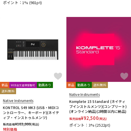
ポイント：1%
(981pt)
新品
動画あり
新品
動画あり
送料無料
WEB注文店頭受取可
送料無料
Native Instruments
Native Instruments
Komplete 15 Standard (ネイティ
ブインストルメンツ)(コンプリート)
KONTROL S49 MK3 (USB・MIDIコ
(オンライン納品)(2時間以内に納品)
ントローラー、キーボード)(ネイテ
ィブ・インストゥルメンツ)
¥
92,500
販売価格
(税込)
¥
103,000
販売価格
(税込)
ポイント：3%
(2522pt)
特別価格