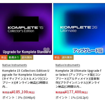
新品
動画あり
送料無料
新品
送料無料
Native Instruments
Native Instruments
Komplete 15 Collectors Edition U
Komplete 26 Ultimate Upgrade f
pgrade for Komplete Standard
or Select (アップグレード版)(コン
(ネイティブインストルメンツ)(コン
プリート)(アルティメイト)(音楽制
プリート)(オンライン納品)(2時間以
作)(プラグインバンドル)(オンライ
内...
ン納品)(2時間以内...
¥
185,100
¥
177,400
販売価格
(税込)
販売価格
(税込)
ポイント：3%
(5048pt)
ポイント：1%
(1612pt)