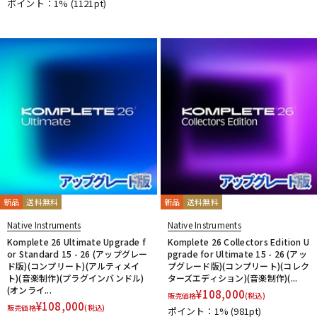
ポイント：1%
(1121pt)
新品
送料無料
新品
送料無料
Native Instruments
Native Instruments
Komplete 26 Ultimate Upgrade f
Komplete 26 Collectors Edition U
or Standard 15 - 26 (アップグレー
pgrade for Ultimate 15 - 26 (アッ
ド版)(コンプリート)(アルティメイ
プグレード版)(コンプリート)(コレク
ト)(音楽制作)(プラグインバンドル)
ターズエディション)(音楽制作)(...
(オンライ...
¥
108,000
販売価格
(税込)
¥
108,000
販売価格
(税込)
ポイント：1%
(981pt)