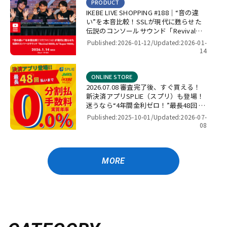
PRODUCT
IKEBE LIVE SHOPPING #188｜“音の違
い”を本音比較！SSLが現代に甦らせた
伝説のコンソールサウンド「Revival
4000」＆「Super 9000」【presented
Published:2026-01-12/
Updated:2026-01-
by パワーレック】
14
ONLINE STORE
2026.07.08 審査完了後、すぐ買える！
新決済アプリSPLIE（スプリ）も登場！
迷うなら“4年間金利ゼロ！”最長48回 無
金利キャンペーン
Published:2025-10-01/
Updated:2026-07-
08
MORE