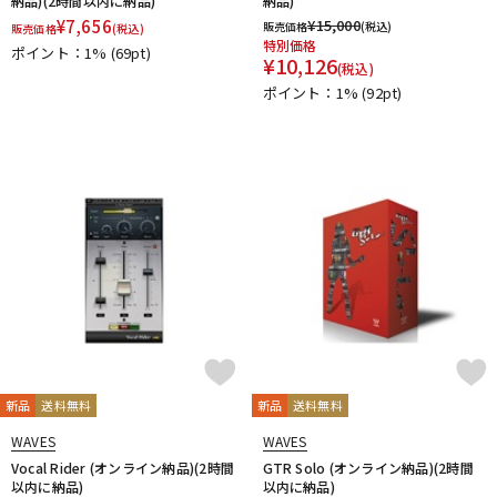
納品)(2時間以内に納品)
納品)
¥
7,656
¥
15,000
販売価格
(税込)
販売価格
(税込)
特別価格
ポイント：1%
(69pt)
¥
10,126
(税込)
ポイント：1%
(92pt)
新品
送料無料
新品
送料無料
WAVES
WAVES
Vocal Rider (オンライン納品)(2時間
GTR Solo (オンライン納品)(2時間
以内に納品)
以内に納品)