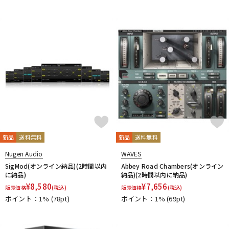
新品
送料無料
新品
送料無料
Nugen Audio
WAVES
SigMod(オンライン納品)(2時間以内
Abbey Road Chambers(オンライン
に納品)
納品)(2時間以内に納品)
¥
8,580
¥
7,656
販売価格
(税込)
販売価格
(税込)
ポイント：1%
(78pt)
ポイント：1%
(69pt)