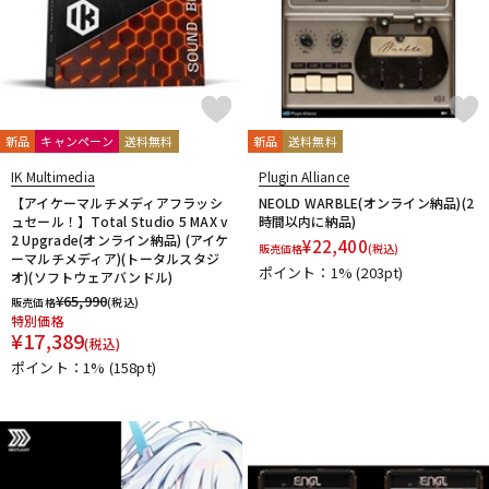
他
1st PLACE
360 Reality Audio
RELAB Development
FREQPORT
Glorious
Mntra
Minimal Audio
cmf by NOTHING
新品
キャンペーン
送料無料
新品
送料無料
IK Multimedia
Plugin Alliance
【アイケーマルチメディアフラッシ
NEOLD WARBLE(オンライン納品)(2
ュセール！】Total Studio 5 MAX v
時間以内に納品)
2 Upgrade(オンライン納品) (アイケ
¥
22,400
販売価格
(税込)
ーマルチメディア)(トータルスタジ
ポイント：1%
(203pt)
オ)(ソフトウェアバンドル)
¥
65,990
販売価格
(税込)
特別価格
¥
17,389
(税込)
ポイント：1%
(158pt)