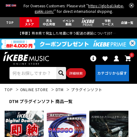
For Overseas Customers: Please visit "
https://global.ikebe-
gakki.com/
" for direct international shipping.
買う
売る
イベント
学割
TOP
店舗一覧
ストア
中古買取
動画
サービス
【重要】熊本県で発生した地震に伴う配送の遅延について(
07月29日
更新)
0
詳細検索
TOP
ONLINE STORE
DTM
プラグインソフト
DTM プラグインソフト 商品一覧
エレキギター
アコギ/エレアコ