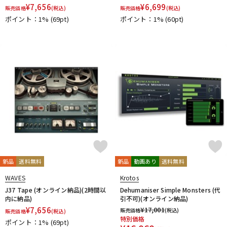
¥
7,656
¥
6,699
販売価格
(税込)
販売価格
(税込)
ポイント：1%
(69pt)
ポイント：1%
(60pt)
新品
送料無料
新品
動画あり
送料無料
WAVES
Krotos
J37 Tape (オンライン納品)(2時間以
Dehumaniser Simple Monsters (代
内に納品)
引不可)(オンライン納品)
¥
7,656
¥
17,001
販売価格
(税込)
販売価格
(税込)
特別価格
ポイント：1%
(69pt)