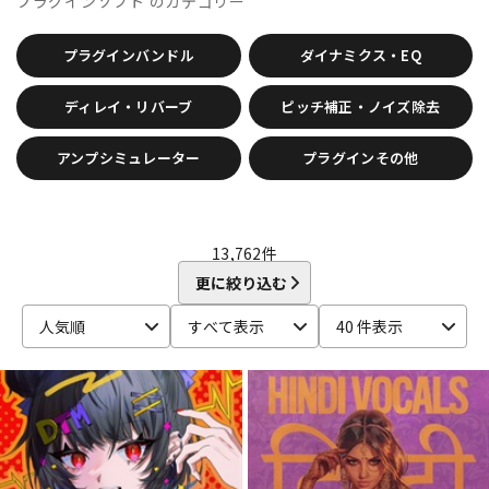
プラグインソフト
のカテゴリー
CRYPTON
DTM オンライン納品
レコーディング機器
D-I
プラグインバンドル
ダイナミクス・EQ
DAHUA
DECKSAVER
DiGiGrid
DOTEC AUDIO
EAST WEST
ENHANCIA
ESI
Eventide
Expressive E
配信/ライブ機器
楽器アクセサリ
ディレイ・リバーブ
ピッチ補正・ノイズ除去
FabFilter
FLUX::
Focusrite
Future Audio Workshop
GARRITAN
GATOR Frameworks
GRACE design
アンプシミュレーター
プラグインその他
HEAVYOCITY
HEiL SOUND
HERCULES
ICON
中古
ヴィンテージ
iConnectivity
IK Multimedia
Ikebe Original
IMAGE LINE SOFTWARE
Inspired Acoustics
INTERNET
iZotope
13,762
件
K-N
更に絞り込む
KAWAI
KAWAII FUTURESAMPLES
KENTON
Kikutani
Klevgrand
KORG
Krotos
LEWITT
Lexicon
Lynx
人気順
すべて表示
40 件表示
MACKIE
M-AUDIO
McDSP
MIDIPLUS
MONSTER CABLE
moog
MOTU
MUTEC
Native Instruments
Nektar Technology
NEUMANN
NOVATION
Nugen Audio
O-R
OVERLOUD
Oyaide
Pearl
PG Music
Pitch Innovations
Plugin Alliance
POLYVERSE
Positive Grid
PreSonus