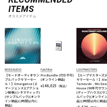
ITEMS
オススメアイテム
MODEAUDIO
FabFilter
LOOPMASTERS
【モードオーディオサン
Pro Bundle (代引不可)
【ループマスターズ20
プルパックサマーセー
(オンライン納品)
サマーセール！】Ale
ル！】Emergence (エ
Tarnovski - 90s De
146,025
¥
（税込）
マージェンス)(アクショ
House (90年代サウ
ン映像)(シネマティック)
(ディープハウス)(サ
(サンプルパック)(オンラ
ルパック)(オンライ
イン納品)(2時間以内に
品)(2時間以内に納品
納品)