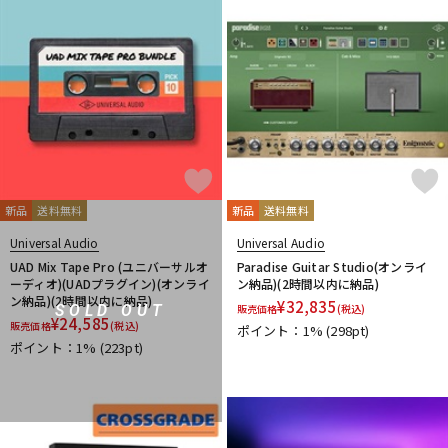
新品
送料無料
新品
送料無料
Universal Audio
Universal Audio
UAD Mix Tape Pro (ユニバーサルオ
Paradise Guitar Studio(オンライ
ーディオ)(UADプラグイン)(オンライ
ン納品)(2時間以内に納品)
ン納品)(2時間以内に納品)
¥
32,835
SOLD OUT
販売価格
(税込)
¥
24,585
販売価格
(税込)
ポイント：1%
(298pt)
ポイント：1%
(223pt)