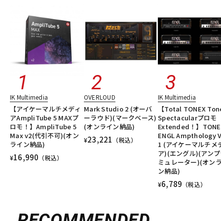
IK Multimedia
OVERLOUD
IK Multimedia
【アイケーマルチメディ
Mark Studio 2 (オーバ
【Total TONEX Ton
アAmpliTube 5 MAXプ
ーラウド)(マークベース)
Spectacularプロモ
ロモ！】AmpliTube 5
(オンライン納品)
Extended！】TONE
Max v2(代引不可)(オン
ENGL Ampthology V
23,221
¥
（税込）
ライン納品)
1 (アイケーマルチメ
ア)(エングル)(アン
16,990
¥
（税込）
ミュレーター)(オン
ン納品)
6,789
¥
（税込）
RECOMMENDED