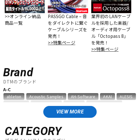
ベース
ウクレレ
>>オンライン納品
PASSGO Cable – 音
業界初のLANケーブ
商品一覧
をダイレクトに繋ぐ
ルを採用した楽器/
ケーブルシリーズを
オーディオ用ケーブ
ドラム
パーカッション
発売！
ル「Octopass 8」
>>特集ページ
を発売！
>>特集ページ
キーボード
電子ピアノ
Brand
管楽器
その他楽器
DTMのブランド
A-C
ableton
Acoustic Samples
AH-Software
AKAI
ALESIS
アンプ
エフェクター
AMS Neve
Analog Cases
Antares
Antelope Audio
APOGEE
Artiphon
ARTRIG
Arturia
ATL.INC
audient
VIEW MORE
Audioease
audio-technica
AVID
BestService
BFD
DJ機器
DTM
BITWIG
Blackstar
BOSS
celemony
Cevio
CATEGORY
CINESAMPLES
CME PRO
CRIMSON TECHNOLOGY