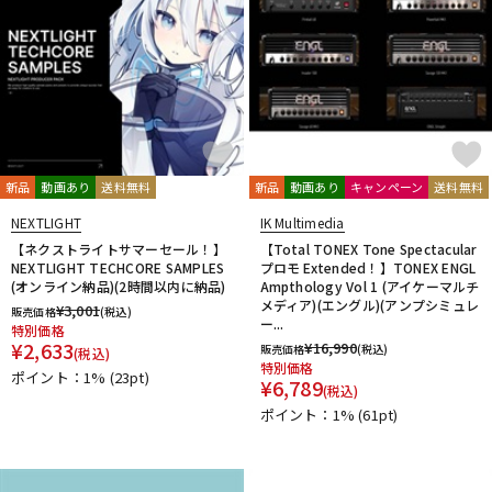
新品
動画あり
送料無料
新品
動画あり
キャンペーン
送料無料
NEXTLIGHT
IK Multimedia
【ネクストライトサマーセール！】
【Total TONEX Tone Spectacular
NEXTLIGHT TECHCORE SAMPLES
プロモ Extended！】TONEX ENGL
(オンライン納品)(2時間以内に納品)
Ampthology Vol 1 (アイケーマルチ
メディア)(エングル)(アンプシミュレ
¥
3,001
販売価格
(税込)
ー...
特別価格
¥
2,633
¥
16,990
販売価格
(税込)
(税込)
特別価格
ポイント：1%
(23pt)
¥
6,789
(税込)
ポイント：1%
(61pt)