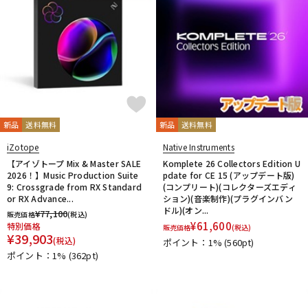
新品
送料無料
新品
送料無料
iZotope
Native Instruments
【アイゾトープ Mix & Master SALE
Komplete 26 Collectors Edition U
2026！】Music Production Suite
pdate for CE 15 (アップデート版)
9: Crossgrade from RX Standard
(コンプリート)(コレクターズエディ
or RX Advance...
ション)(音楽制作)(プラグインバン
ドル)(オン...
¥
77,100
販売価格
(税込)
¥
61,600
特別価格
販売価格
(税込)
¥
39,903
(税込)
ポイント：1%
(560pt)
ポイント：1%
(362pt)