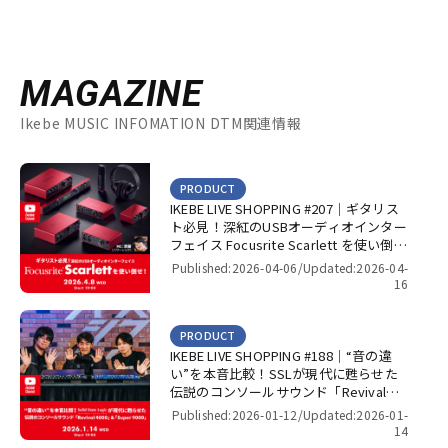
MAGAZINE
Ikebe MUSIC INFOMATION DTM関連情報
PRODUCT
IKEBE LIVE SHOPPING #207｜ギタリス
ト必見！深紅のUSBオーディオインター
フェイス Focusrite Scarlett を使い倒
せ！【presented by パワーレック】
Published:2026-04-06/
Updated:2026-04-
16
PRODUCT
IKEBE LIVE SHOPPING #188｜“音の違
い”を本音比較！SSLが現代に甦らせた
伝説のコンソールサウンド「Revival
4000」＆「Super 9000」【presented
Published:2026-01-12/
Updated:2026-01-
by パワーレック】
14