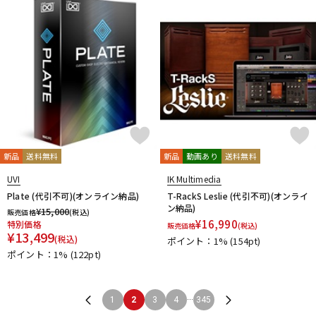
新品
送料無料
新品
動画あり
送料無料
UVI
IK Multimedia
Plate (代引不可)(オンライン納品)
T-RackS Leslie (代引不可)(オンライ
ン納品)
¥
15,000
販売価格
(税込)
¥
16,990
特別価格
販売価格
(税込)
¥
13,499
(税込)
ポイント：1%
(154pt)
ポイント：1%
(122pt)
...
1
2
3
4
345