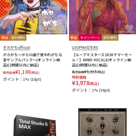
PrismSound
PROJECT SAM
Prominy
Radial
Rational Acoustics
Rob Papen
RODE
Roland
ROLI
RUPERT NEVE DESIGNS
S-T
SANWA SUPPLY
SENNHEISER
serato
SHURE
新品
送料無料
新品
キャンペーン
送料無料
SLATE AUDIO
SlateDigital
Softube
Sonarworks
ボカがちofficial
LOOPMASTERS
Sonic Studio
Sonnox
SoundToys
SPECTRASONICS
ボカがち～ボカロ曲で使われがちな
【ループマスターズ2026サマーセー
SSL(Solid State Logic)
Steinberg
Steven Slate Audio
音サンプルパック～(オンライン納
ル！】HINDI VOCALS(オンライン納
stokyo
STREZOV SAMPLING
Studiologic
SynchroArts
品)(2時間以内に納品)
品)(2時間以内に納品)
¥
1,100
¥
5,313
SYNTHOGY
TAC SYSTEM
TASCAM
tc electronic
販売価格
(税込)
販売価格
(税込)
特別価格
ポイント：1%
(10pt)
TC helicon
Teenage Engineering
Thrustmaster
¥
3,978
(税込)
TOONTRACK
Tracktion
TRUE DYNA
ポイント：1%
(36pt)
U-Z
UDG
u-he（ユーヒー）
UJAM
Universal Audio
unknown
UVI
Vengeance Sound
VI Labs
VIENNA
Vital Arts
Waldorf
Wave Machine Labs
WaveDNA
WAVES
Whirlwind
XFER RECORDS
xlnaudio
XSONIC
YAMAHA
ZAOR
ZOOM