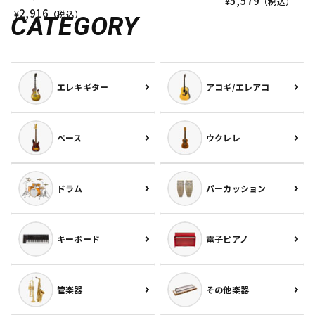
5,579
¥
（税込）
2,916
¥
（税込）
CATEGORY
エレキギター
アコギ/エレアコ
ベース
ウクレレ
ドラム
パーカッション
キーボード
電子ピアノ
管楽器
その他楽器