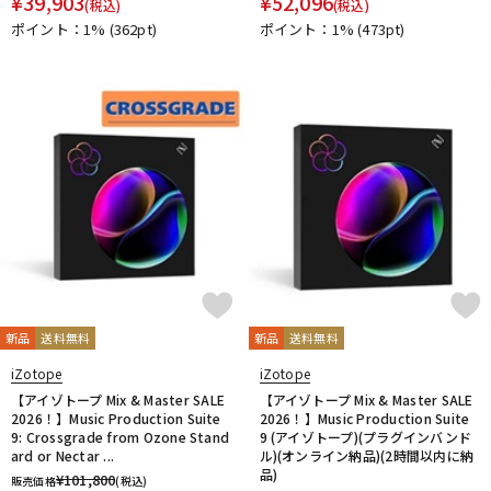
¥
39,903
¥
52,096
(税込)
(税込)
ポイント：1%
(362pt)
ポイント：1%
(473pt)
新品
送料無料
新品
送料無料
iZotope
iZotope
【アイゾトープ Mix & Master SALE
【アイゾトープ Mix & Master SALE
2026！】Music Production Suite
2026！】Music Production Suite
9: Crossgrade from Ozone Stand
9 (アイゾトープ)(プラグインバンド
ard or Nectar ...
ル)(オンライン納品)(2時間以内に納
品)
¥
101,800
販売価格
(税込)