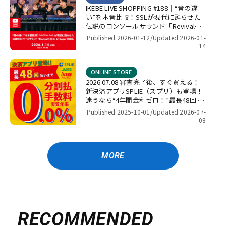
IKEBE LIVE SHOPPING #188｜“音の違
い”を本音比較！SSLが現代に甦らせた
伝説のコンソールサウンド「Revival
4000」＆「Super 9000」【presented
Published:2026-01-12/
Updated:2026-01-
by パワーレック】
14
ONLINE STORE
2026.07.08 審査完了後、すぐ買える！
新決済アプリSPLIE（スプリ）も登場！
迷うなら“4年間金利ゼロ！”最長48回 無
金利キャンペーン
Published:2025-10-01/
Updated:2026-07-
08
MORE
RECOMMENDED