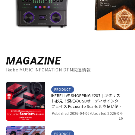
MAGAZINE
Ikebe MUSIC INFOMATION DTM関連情報
PRODUCT
IKEBE LIVE SHOPPING #207｜ギタリス
ト必見！深紅のUSBオーディオインター
フェイス Focusrite Scarlett を使い倒
せ！【presented by パワーレック】
Published:2026-04-06/
Updated:2026-04-
16
PRODUCT