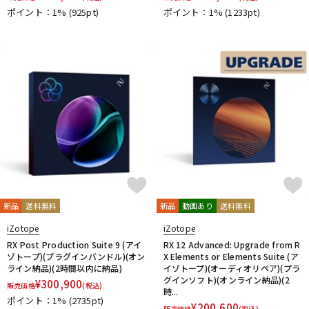
ポイント：1%
(925pt)
ポイント：1%
(1233pt)
新品
送料無料
新品
動画あり
送料無料
iZotope
iZotope
RX Post Production Suite 9 (アイ
RX 12 Advanced: Upgrade from R
ゾトープ)(プラグインバンドル)(オン
X Elements or Elements Suite (ア
ライン納品)(2時間以内に納品)
イゾトープ)(オーディオリペア)(プラ
グインソフト)(オンライン納品)(2
¥
300,900
販売価格
(税込)
時...
ポイント：1%
(2735pt)
¥
200,600
販売価格
(税込)