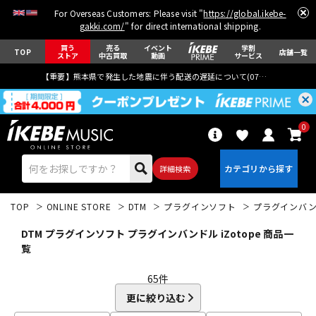
For Overseas Customers: Please visit "
https://global.ikebe-
gakki.com/
" for direct international shipping.
買う
売る
イベント
学割
TOP
店舗一覧
ストア
中古買取
動画
サービス
【重要】熊本県で発生した地震に伴う配送の遅延について(
07月29日
更新)
0
詳細検索
TOP
ONLINE STORE
DTM
プラグインソフト
プラグインバ
DTM プラグインソフト プラグインバンドル iZotope 商品一
覧
65
件
エレキギター
アコギ/エレアコ
更に絞り込む