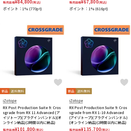
¥
84,800
¥
67,800
販売価格
(税込)
販売価格
(税込)
ポイント：1%
(770pt)
ポイント：1%
(616pt)
新品
送料無料
新品
送料無料
iZotope
iZotope
RX Post Production Suite 9: Cros
RX Post Production Suite 9: Cros
sgrade from RX 11 Advanced (ア
sgrade from RX 1-10 Advanced
イゾトープ)(プラグインバンドル)(オ
(アイゾトープ)(プラグインバンドル)
ンライン納品)(2時間以内に納品)
(オンライン納品)(2時間以内に納品)
¥
101,800
¥
135,700
販売価格
(税込)
販売価格
(税込)