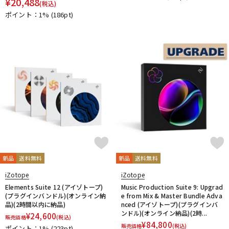
¥
20,488
(税込)
DTM オンライン納品
レコーディング機器
ポイント：1%
(186pt)
配信/ライブ機器
楽器アクセサリ
中古
ヴィンテージ
新品
送料無料
新品
送料無料
iZotope
iZotope
Elements Suite 12 (アイゾトープ)
Music Production Suite 9: Upgrad
(プラグインバンドル)(オンライン納
e from Mix & Master Bundle Adva
品)(2時間以内に納品)
nced (アイゾトープ)(プラグインバ
ンドル)(オンライン納品)(2時...
¥
24,600
販売価格
(税込)
¥
84,800
販売価格
(税込)
ポイント：1%
(223pt)