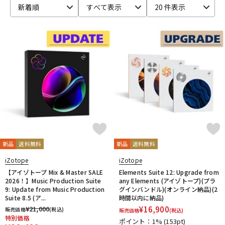
新着順
すべて表示
20 件表示
ベース
ウクレレ
ドラム
パーカッション
キーボード
電子ピアノ
管楽器
その他楽器
新品
送料無料
新品
送料無料
アンプ
エフェクター
iZotope
iZotope
【アイゾトープ Mix & Master SALE
Elements Suite 12: Upgrade from
2026！】Music Production Suite
any Elements (アイゾトープ)(プラ
9: Update from Music Production
グインバンドル)(オンライン納品)(2
DJ機器
DTM
Suite 8.5 (ア...
時間以内に納品)
¥
21,000
¥
16,900
販売価格
(税込)
販売価格
(税込)
特別価格
ポイント：1%
(153pt)