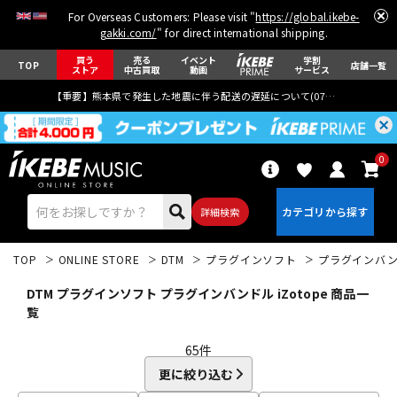
For Overseas Customers: Please visit "
https://global.ikebe-
gakki.com/
" for direct international shipping.
買う
売る
イベント
学割
TOP
店舗一覧
ストア
中古買取
動画
サービス
【重要】熊本県で発生した地震に伴う配送の遅延について(
07月29日
更新)
0
詳細検索
TOP
ONLINE STORE
DTM
プラグインソフト
プラグインバ
DTM プラグインソフト プラグインバンドル iZotope 商品一
覧
65
件
エレキギター
アコギ/エレアコ
更に絞り込む