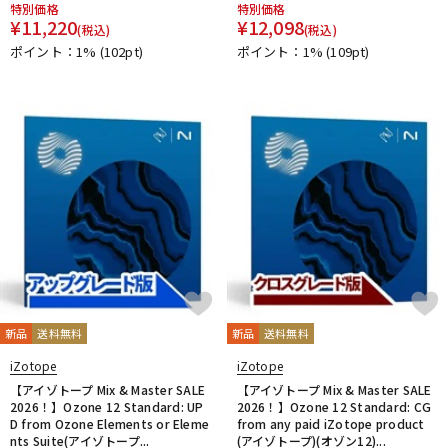
特別価格
特別価格
¥
11,220
¥
12,098
(税込)
(税込)
ポイント：1%
(102pt)
ポイント：1%
(109pt)
新品
送料無料
新品
送料無料
iZotope
iZotope
【アイゾトープ Mix & Master SALE
【アイゾトープ Mix & Master SALE
2026！】Ozone 12 Standard: UP
2026！】Ozone 12 Standard: CG
D from Ozone Elements or Eleme
from any paid iZotope product
nts Suite(アイゾトープ...
(アイゾトープ)(オゾン12)...