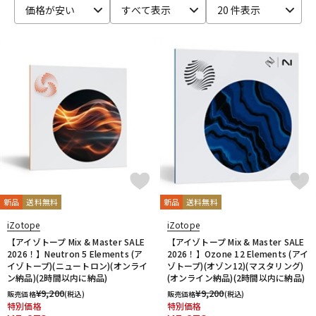
価格が安い
すべて表示
20 件表示
ベース
ウクレレ
ドラム
パーカッション
キーボード
電子ピアノ
管楽器
その他楽器
新品
送料無料
新品
送料無料
アンプ
エフェクター
iZotope
iZotope
【アイゾトープ Mix & Master SALE
【アイゾトープ Mix & Master SALE
2026！】Neutron 5 Elements (ア
2026！】Ozone 12 Elements (アイ
イゾトープ)(ニュートロン)(オンライ
ゾトープ)(オゾン12)(マスタリング)
DJ機器
DTM
ン納品)(2時間以内に納品)
(オンライン納品)(2時間以内に納品)
¥
9,200
¥
9,200
販売価格
(税込)
販売価格
(税込)
特別価格
特別価格