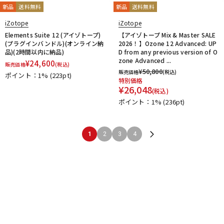
新品
送料無料
新品
送料無料
iZotope
iZotope
Elements Suite 12 (アイゾトープ)
【アイゾトープ Mix & Master SALE
(プラグインバンドル)(オンライン納
2026！】Ozone 12 Advanced: UP
品)(2時間以内に納品)
D from any previous version of O
zone Advanced ...
¥
24,600
販売価格
(税込)
¥
50,800
販売価格
(税込)
ポイント：1%
(223pt)
特別価格
¥
26,048
(税込)
ポイント：1%
(236pt)
1
2
3
4