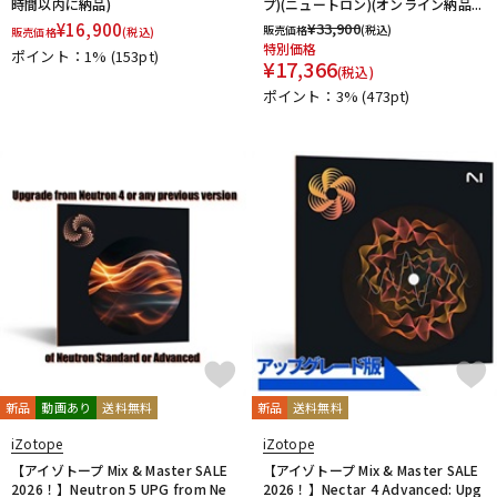
時間以内に納品)
プ)(ニュートロン)(オンライン納品...
¥
16,900
¥
33,900
販売価格
(税込)
販売価格
(税込)
特別価格
ポイント：1%
(153pt)
¥
17,366
(税込)
ポイント：3%
(473pt)
新品
動画あり
送料無料
新品
送料無料
iZotope
iZotope
【アイゾトープ Mix & Master SALE
【アイゾトープ Mix & Master SALE
2026！】Neutron 5 UPG from Ne
2026！】Nectar 4 Advanced: Upg