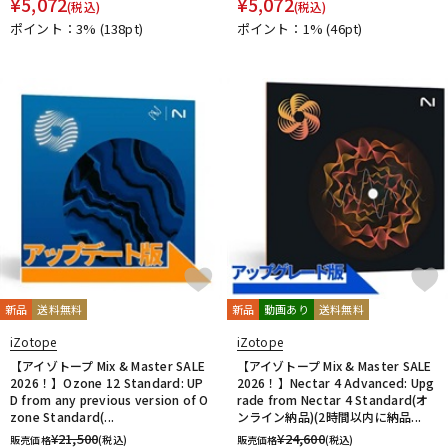
¥
5,072
¥
5,072
(税込)
(税込)
DTM オンライン納品
レコーディング機器
ポイント：3%
(138pt)
ポイント：1%
(46pt)
配信/ライブ機器
楽器アクセサリ
中古
ヴィンテージ
新品
送料無料
新品
動画あり
送料無料
iZotope
iZotope
【アイゾトープ Mix & Master SALE
【アイゾトープ Mix & Master SALE
2026！】Ozone 12 Standard: UP
2026！】Nectar 4 Advanced: Upg
D from any previous version of O
rade from Nectar 4 Standard(オ
zone Standard(...
ンライン納品)(2時間以内に納品...
¥
21,500
¥
24,600
販売価格
(税込)
販売価格
(税込)