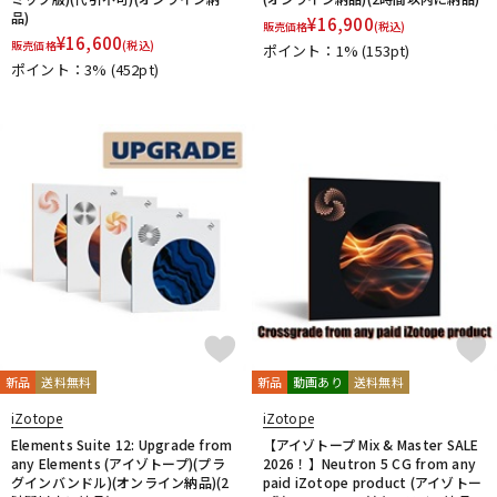
品)
¥
16,900
販売価格
(税込)
¥
16,600
販売価格
(税込)
ポイント：1%
(153pt)
ポイント：3%
(452pt)
新品
送料無料
新品
動画あり
送料無料
iZotope
iZotope
Elements Suite 12: Upgrade from
【アイゾトープ Mix & Master SALE
any Elements (アイゾトープ)(プラ
2026！】Neutron 5 CG from any
グインバンドル)(オンライン納品)(2
paid iZotope product (アイゾトー