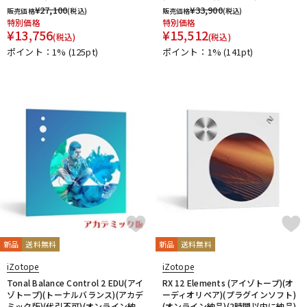
¥
27,100
¥
33,900
販売価格
(税込)
販売価格
(税込)
特別価格
特別価格
¥
13,756
¥
15,512
(税込)
(税込)
ポイント：1%
(125pt)
ポイント：1%
(141pt)
新品
送料無料
新品
送料無料
iZotope
iZotope
Tonal Balance Control 2 EDU(アイ
RX 12 Elements (アイゾトープ)(オ
ゾトープ)(トーナルバランス)(アカデ
ーディオリペア)(プラグインソフト)
ミック版)(代引不可)(オンライン納
(オンライン納品)(2時間以内に納品)