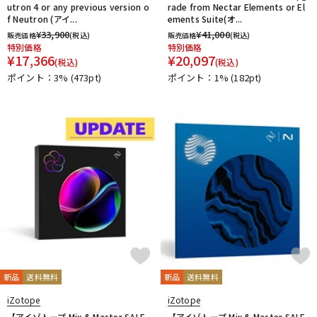
utron 4 or any previous version o
rade from Nectar Elements or El
f Neutron (アイ...
ements Suite(オ...
¥
33,900
¥
41,000
販売価格
(税込)
販売価格
(税込)
特別価格
特別価格
¥
17,366
¥
20,097
(税込)
(税込)
ポイント：3%
(473pt)
ポイント：1%
(182pt)
新品
送料無料
新品
送料無料
iZotope
iZotope
【アイゾトープ Mix & Master SALE
【アイゾトープ Mix & Master SALE