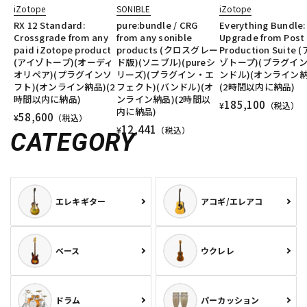
iZotope
SONIBLE
iZotope
RX 12 Standard:
pure:bundle / CRG
Everything Bundle:
Crossgrade from any
from any sonible
Upgrade from Post
paid iZotope product
products (クロスグレー
Production Suite 
(アイゾトープ)(オーディ
ド版)(ソニブル)(pureシ
ゾトープ)(プラグイ
オリペア)(プラグインソ
リーズ)(プラグイン・エ
ンドル)(オンライン納
フト)(オンライン納品)(2
フェクト)(バンドル)(オ
(2時間以内に納品)
時間以内に納品)
ンライン納品)(2時間以
185,100
¥
（税込）
内に納品)
58,600
¥
（税込）
12,441
¥
（税込）
CATEGORY
エレキギター
アコギ/エレアコ
ベース
ウクレレ
ドラム
パーカッション