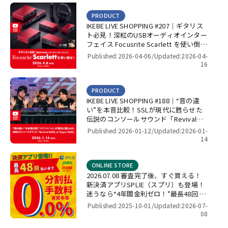
PRODUCT
IKEBE LIVE SHOPPING #207｜ギタリス
ト必見！深紅のUSBオーディオインター
フェイス Focusrite Scarlett を使い倒
せ！【presented by パワーレック】
Published:2026-04-06/
Updated:2026-04-
16
PRODUCT
IKEBE LIVE SHOPPING #188｜“音の違
い”を本音比較！SSLが現代に甦らせた
伝説のコンソールサウンド「Revival
4000」＆「Super 9000」【presented
Published:2026-01-12/
Updated:2026-01-
by パワーレック】
14
ONLINE STORE
2026.07.08 審査完了後、すぐ買える！
新決済アプリSPLIE（スプリ）も登場！
迷うなら“4年間金利ゼロ！”最長48回 無
金利キャンペーン
Published:2025-10-01/
Updated:2026-07-
08