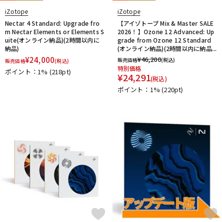
iZotope
iZotope
Nectar 4 Standard: Upgrade fro
【アイゾトープ Mix & Master SALE
m Nectar Elements or Elements S
2026！】Ozone 12 Advanced: Up
uite(オンライン納品)(2時間以内に
grade from Ozone 12 Standard
納品)
(オンライン納品)(2時間以内に納品...
¥
24,000
¥
46,200
販売価格
(税込)
販売価格
(税込)
特別価格
ポイント：1%
(218pt)
¥
24,291
(税込)
ポイント：1%
(220pt)