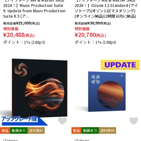
2026！】Music Production Suite
2026！】Ozone 12 Standard (アイ
9: Update from Music Production
ゾトープ)(オゾン12)(マスタリング)
Suite 8.5 (ア...
(オンライン納品)(2時間以内に納品)
¥
21,000
¥
36,900
販売価格
(税込)
販売価格
(税込)
特別価格
特別価格
¥
20,488
¥
20,780
(税込)
(税込)
ポイント：1%
(186pt)
ポイント：1%
(188pt)
新品
動画あり
送料無料
新品
動画あり
送料無料
iZotope
iZotope