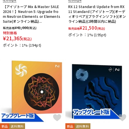
【アイゾトープ Mix & Master SALE
RX 12 Standard: Update from RX
2026！】Neutron 5: Upgrade fro
11 Standard (アイゾトープ)(オーデ
m Neutron Elements or Elements
ィオリペア)(プラグインソフト)(オン
Suite(オンライン納品)...
ライン納品)(2時間以内に納品)
¥
41,000
¥
21,500
販売価格
(税込)
販売価格
(税込)
特別価格
ポイント：1%
(195pt)
¥
21,365
(税込)
ポイント：1%
(194pt)
新品
送料無料
新品
送料無料