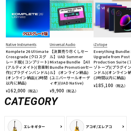
Native Instruments
Universal Audio
iZotope
Komplete 26 Ultimate
【決算売り尽くしセー
Everything Bundle:
Crossgrade (クロスグ
ル】UAD Summer
Upgrade from Post
レード版)(コンプリート)
Mixtape Bundle 【All
Production Suite 
(アルティメイト)(音楽制
Bundle Promotionセー
ゾトープ)(プラグイ
作)(プラグインバンドル)
ル】 (オンライン納品)
ンドル)(オンライン納
(オンライン納品)(2時間
(ユニバーサールオーデ
(2時間以内に納品)
以内に納品)
ィオ)(UAD Native)
185,100
¥
（税込）
162,000
9,900
¥
（税込）
¥
（税込）
CATEGORY
エレキギター
アコギ/エレアコ