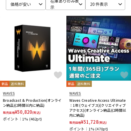
在庫ありのみ表
価格が安い
20 件表示
示
ベース
ウクレレ
ドラム
パーカッション
キーボード
電子ピアノ
管楽器
その他楽器
新品
送料無料
新品
送料無料
アンプ
エフェクター
WAVES
WAVES
Broadcast & Production(オンライ
Waves Creative Access Ultimate
ン納品)(2時間以内に納品)
：1年 (ウェイブス)(クリエイティブ
アクセス)(オンライン納品)(2時間以
¥
50,820
販売価格
(税込)
DJ機器
DTM
内に納品)
ポイント：1%
(462pt)
¥
51,728
販売価格
(税込)
ポイント：1%
(470pt)