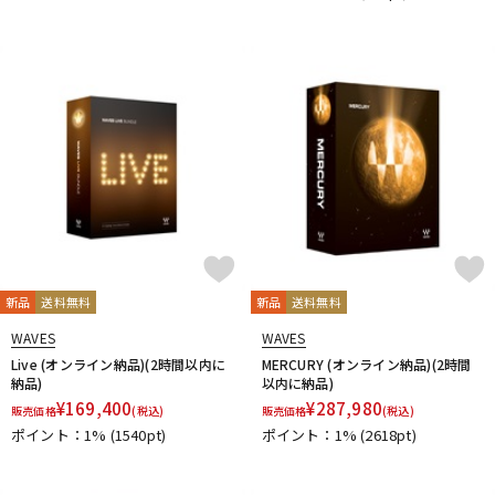
DTM オンライン納品
レコーディング機器
配信/ライブ機器
楽器アクセサリ
中古
ヴィンテージ
新品
送料無料
新品
送料無料
WAVES
WAVES
Live (オンライン納品)(2時間以内に
MERCURY (オンライン納品)(2時間
納品)
以内に納品)
¥
169,400
¥
287,980
販売価格
(税込)
販売価格
(税込)
ポイント：1%
(1540pt)
ポイント：1%
(2618pt)