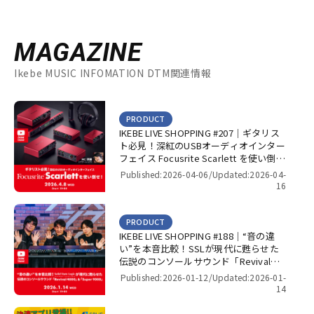
MAGAZINE
Ikebe MUSIC INFOMATION DTM関連情報
PRODUCT
IKEBE LIVE SHOPPING #207｜ギタリス
ト必見！深紅のUSBオーディオインター
フェイス Focusrite Scarlett を使い倒
せ！【presented by パワーレック】
Published:2026-04-06/
Updated:2026-04-
16
PRODUCT
IKEBE LIVE SHOPPING #188｜“音の違
い”を本音比較！SSLが現代に甦らせた
伝説のコンソールサウンド「Revival
4000」＆「Super 9000」【presented
Published:2026-01-12/
Updated:2026-01-
by パワーレック】
14