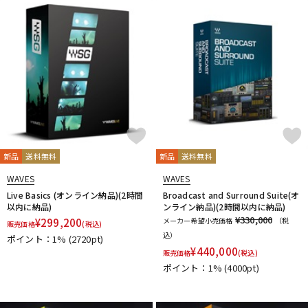
新品
送料無料
新品
送料無料
WAVES
WAVES
Live Basics (オンライン納品)(2時間
Broadcast and Surround Suite(オ
以内に納品)
ンライン納品)(2時間以内に納品)
¥330,000
¥
299,200
メーカー希望小売価格
（税
販売価格
(税込)
込）
ポイント：1%
(2720pt)
¥
440,000
販売価格
(税込)
ポイント：1%
(4000pt)