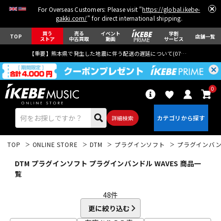
For Overseas Customers: Please visit "
https://global.ikebe-
gakki.com/
" for direct international shipping.
買う
売る
イベント
学割
TOP
店舗一覧
ストア
中古買取
動画
サービス
【重要】熊本県で発生した地震に伴う配送の遅延について(
07月29日
更新)
0
詳細検索
TOP
ONLINE STORE
DTM
プラグインソフト
プラグインバ
DTM プラグインソフト プラグインバンドル WAVES 商品一
覧
48
件
エレキギター
アコギ/エレアコ
更に絞り込む