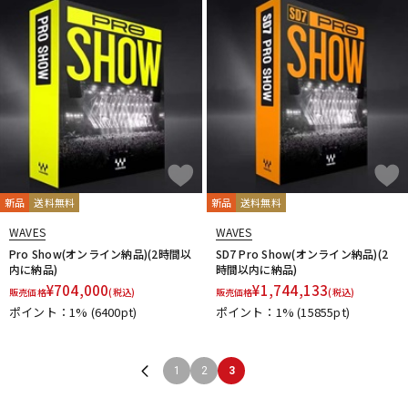
新品
送料無料
新品
送料無料
WAVES
WAVES
Pro Show(オンライン納品)(2時間以
SD7 Pro Show(オンライン納品)(2
内に納品)
時間以内に納品)
¥
704,000
¥
1,744,133
販売価格
(税込)
販売価格
(税込)
ポイント：1%
(6400pt)
ポイント：1%
(15855pt)
1
2
3