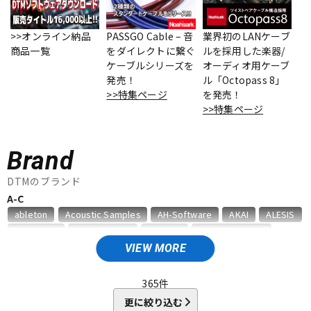
ベース
ウクレレ
>>オンライン納品
PASSGO Cable – 音
業界初のLANケーブ
商品一覧
をダイレクトに繋ぐ
ルを採用した楽器/
ケーブルシリーズを
オーディオ用ケーブ
ドラム
パーカッション
発売！
ル「Octopass 8」
>>特集ページ
を発売！
>>特集ページ
キーボード
電子ピアノ
Brand
管楽器
その他楽器
DTMのブランド
A-C
ableton
Acoustic Samples
AH-Software
AKAI
ALESIS
アンプ
エフェクター
AMS Neve
Analog Cases
Antares
Antelope Audio
APOGEE
Artiphon
ARTRIG
Arturia
ATL.INC
audient
VIEW MORE
Audioease
audio-technica
AVID
BestService
BFD
DJ機器
DTM
BITWIG
Blackstar
BOSS
celemony
Cevio
365
件
CINESAMPLES
CME PRO
CRIMSON TECHNOLOGY
更に絞り込む