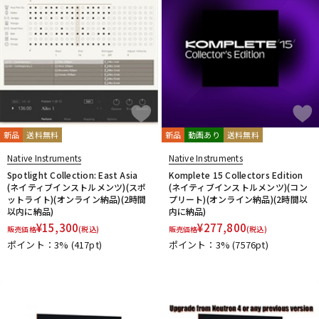
新品
送料無料
新品
動画あり
送料無料
Native Instruments
Native Instruments
Spotlight Collection: East Asia
Komplete 15 Collectors Edition
(ネイティブインストルメンツ)(スポ
(ネイティブインストルメンツ)(コン
ットライト)(オンライン納品)(2時間
プリート)(オンライン納品)(2時間以
以内に納品)
内に納品)
¥
15,300
¥
277,800
販売価格
(税込)
販売価格
(税込)
ポイント：3%
(417pt)
ポイント：3%
(7576pt)