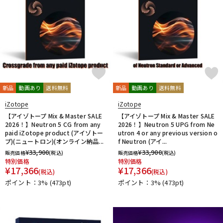
新品
動画あり
送料無料
新品
動画あり
送料無料
iZotope
iZotope
【アイゾトープ Mix & Master SALE
【アイゾトープ Mix & Master SALE
2026！】Neutron 5 CG from any
2026！】Neutron 5 UPG from Ne
paid iZotope product (アイゾトー
utron 4 or any previous version o
プ)(ニュートロン)(オンライン納品...
f Neutron (アイ...
¥
33,900
¥
33,900
販売価格
(税込)
販売価格
(税込)
特別価格
特別価格
¥
17,366
¥
17,366
(税込)
(税込)
ポイント：3%
(473pt)
ポイント：3%
(473pt)