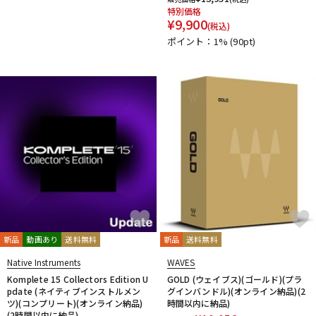
特別価格
PrismSound
PROJECT SAM
Prominy
Radial
¥
9,900
(税込)
Rational Acoustics
Rob Papen
RODE
Roland
ROLI
ポイント：1%
(90pt)
RUPERT NEVE DESIGNS
S-T
SANWA SUPPLY
SENNHEISER
serato
SHURE
SLATE AUDIO
SlateDigital
Softube
Sonarworks
Sonic Studio
Sonnox
SoundToys
SPECTRASONICS
SSL(Solid State Logic)
Steinberg
Steven Slate Audio
stokyo
STREZOV SAMPLING
Studiologic
SynchroArts
SYNTHOGY
TAC SYSTEM
TASCAM
tc electronic
TC helicon
Teenage Engineering
Thrustmaster
TOONTRACK
Tracktion
TRUE DYNA
U-Z
UDG
u-he（ユーヒー）
UJAM
Universal Audio
新品
動画あり
送料無料
新品
送料無料
unknown
UVI
Vengeance Sound
VI Labs
VIENNA
Native Instruments
WAVES
Vital Arts
Waldorf
Wave Machine Labs
WaveDNA
Komplete 15 Collectors Edition U
GOLD (ウェイブス)(ゴールド)(プラ
WAVES
Whirlwind
XFER RECORDS
xlnaudio
XSONIC
pdate (ネイティブインストルメン
グインバンドル)(オンライン納品)(2
ツ)(コンプリート)(オンライン納品)
YAMAHA
ZAOR
ZOOM
時間以内に納品)
(2時間以内に納品)