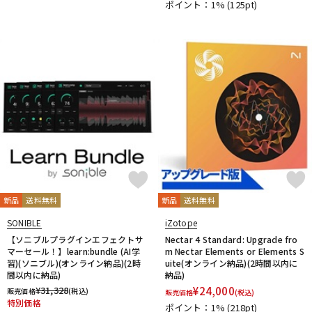
ポイント：1%
(125pt)
新品
送料無料
新品
送料無料
SONIBLE
iZotope
【ソニブルプラグインエフェクトサ
Nectar 4 Standard: Upgrade fro
マーセール！】learn:bundle (AI学
m Nectar Elements or Elements S
習)(ソニブル)(オンライン納品)(2時
uite(オンライン納品)(2時間以内に
間以内に納品)
納品)
¥
31,328
¥
24,000
販売価格
(税込)
販売価格
(税込)
特別価格
ポイント：1%
(218pt)