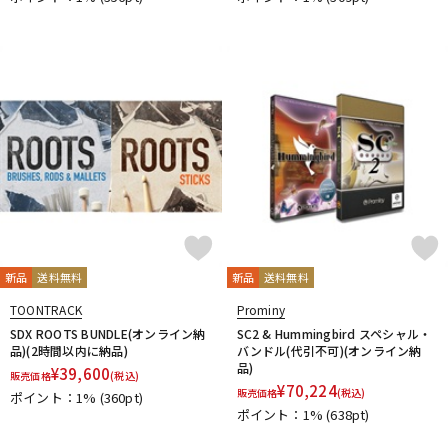
新品
送料無料
新品
送料無料
TOONTRACK
Prominy
SDX ROOTS BUNDLE(オンライン納
SC2 & Hummingbird スペシャル・
品)(2時間以内に納品)
バンドル(代引不可)(オンライン納
品)
¥
39,600
販売価格
(税込)
¥
70,224
販売価格
(税込)
ポイント：1%
(360pt)
ポイント：1%
(638pt)