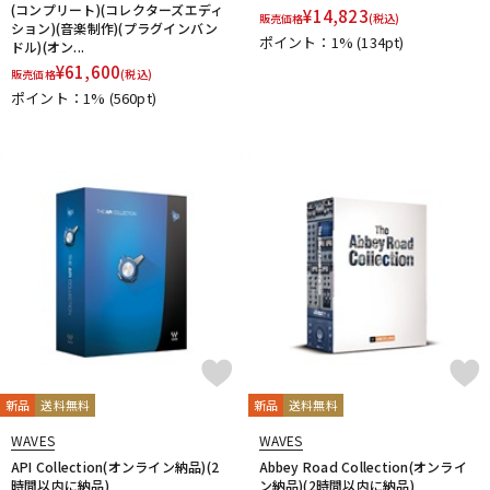
(コンプリート)(コレクターズエディ
¥
14,823
販売価格
(税込)
ション)(音楽制作)(プラグインバン
ポイント：1%
(134pt)
ドル)(オン...
¥
61,600
販売価格
(税込)
ポイント：1%
(560pt)
新品
送料無料
新品
送料無料
WAVES
WAVES
API Collection(オンライン納品)(2
Abbey Road Collection(オンライ
時間以内に納品)
ン納品)(2時間以内に納品)