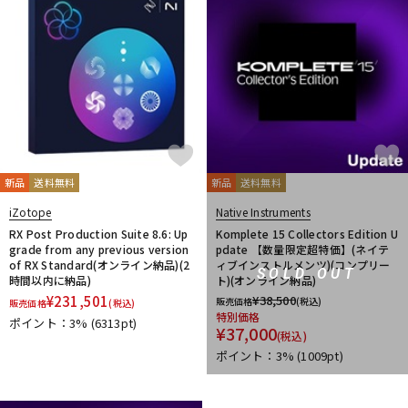
新品
送料無料
新品
送料無料
iZotope
Native Instruments
RX Post Production Suite 8.6: Up
Komplete 15 Collectors Edition U
grade from any previous version
pdate 【数量限定超特価】(ネイテ
of RX Standard(オンライン納品)(2
ィブインストルメンツ)(コンプリー
SOLD OUT
時間以内に納品)
ト)(オンライン納品)
¥
231,501
¥
38,500
販売価格
(税込)
販売価格
(税込)
特別価格
ポイント：3%
(6313pt)
¥
37,000
(税込)
ポイント：3%
(1009pt)