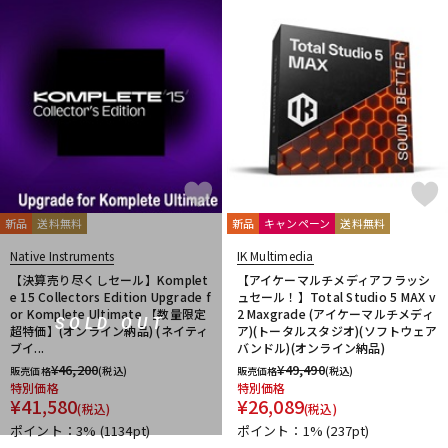
新品
送料無料
新品
キャンペーン
送料無料
Native Instruments
IK Multimedia
【決算売り尽くしセール】Komplet
【アイケーマルチメディアフラッシ
e 15 Collectors Edition Upgrade f
ュセール！】Total Studio 5 MAX v
or Komplete Ultimate 【数量限定
2 Maxgrade (アイケーマルチメディ
SOLD OUT
超特価】(オンライン納品) (ネイティ
ア)(トータルスタジオ)(ソフトウェア
ブイ...
バンドル)(オンライン納品)
¥
46,200
¥
49,490
販売価格
(税込)
販売価格
(税込)
特別価格
特別価格
¥
41,580
¥
26,089
(税込)
(税込)
ポイント：3%
(1134pt)
ポイント：1%
(237pt)