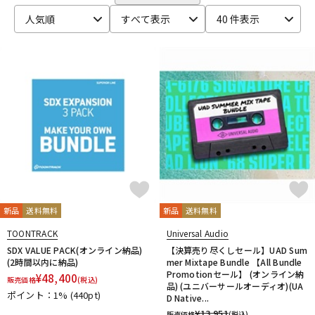
CRYPTON
DTM オンライン納品
レコーディング機器
人気順
すべて表示
40 件表示
D-I
DAHUA
DECKSAVER
DiGiGrid
DOTEC AUDIO
EAST WEST
ENHANCIA
ESI
Eventide
Expressive E
配信/ライブ機器
楽器アクセサリ
FabFilter
FLUX::
Focusrite
Future Audio Workshop
GARRITAN
GATOR Frameworks
GRACE design
HEAVYOCITY
HEiL SOUND
HERCULES
ICON
中古
ヴィンテージ
iConnectivity
IK Multimedia
Ikebe Original
IMAGE LINE SOFTWARE
Inspired Acoustics
INTERNET
iZotope
K-N
KAWAI
KAWAII FUTURESAMPLES
KENTON
Kikutani
Klevgrand
KORG
Krotos
LEWITT
Lexicon
Lynx
新品
送料無料
新品
送料無料
MACKIE
M-AUDIO
McDSP
MIDIPLUS
MONSTER CABLE
TOONTRACK
Universal Audio
moog
MOTU
MUTEC
Native Instruments
SDX VALUE PACK(オンライン納品)
【決算売り尽くしセール】UAD Sum
Nektar Technology
NEUMANN
NOVATION
Nugen Audio
(2時間以内に納品)
mer Mixtape Bundle 【All Bundle
Promotionセール】 (オンライン納
¥
48,400
O-R
販売価格
(税込)
品) (ユニバーサールオーディオ)(UA
OVERLOUD
Oyaide
Pearl
PG Music
Pitch Innovations
ポイント：1%
(440pt)
D Native...
Plugin Alliance
POLYVERSE
Positive Grid
PreSonus
¥
13,951
販売価格
(税込)