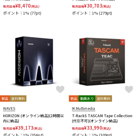
¥
8,470
¥
30,703
販売価格
(税込)
販売価格
(税込)
ポイント：1%
(77pt)
ポイント：1%
(279pt)
新品
送料無料
新品
動画あり
送料無料
WAVES
IK Multimedia
HORIZON (オンライン納品)(2時間以
T-RackS TASCAM Tape Collection
内に納品)
(代引不可)(オンライン納品)
¥
39,173
¥
33,990
販売価格
(税込)
販売価格
(税込)
ポイント：1%
(356pt)
ポイント：1%
(309pt)