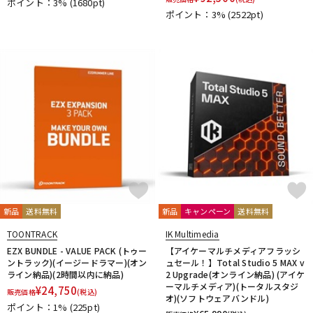
ポイント：3%
(1680pt)
ポイント：3%
(2522pt)
新品
送料無料
新品
キャンペーン
送料無料
TOONTRACK
IK Multimedia
EZX BUNDLE - VALUE PACK (トゥー
【アイケーマルチメディアフラッシ
ントラック)(イージードラマー)(オン
ュセール！】Total Studio 5 MAX v
ライン納品)(2時間以内に納品)
2 Upgrade(オンライン納品) (アイケ
ーマルチメディア)(トータルスタジ
¥
24,750
販売価格
(税込)
オ)(ソフトウェアバンドル)
ポイント：1%
(225pt)