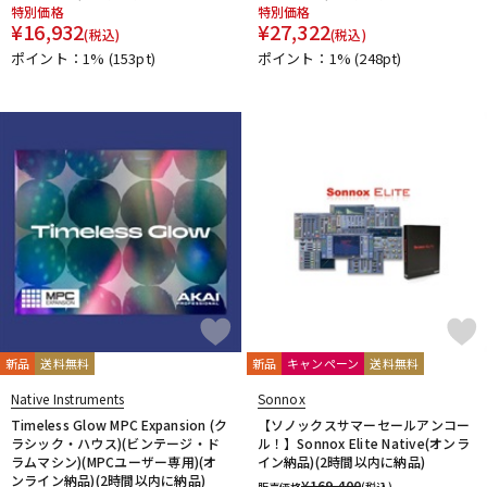
特別価格
特別価格
¥
16,932
¥
27,322
(税込)
(税込)
ポイント：1%
(153pt)
ポイント：1%
(248pt)
新品
送料無料
新品
キャンペーン
送料無料
Native Instruments
Sonnox
Timeless Glow MPC Expansion (ク
【ソノックスサマーセールアンコー
ラシック・ハウス)(ビンテージ・ド
ル！】Sonnox Elite Native(オンラ
ラムマシン)(MPCユーザー専用)(オ
イン納品)(2時間以内に納品)
ンライン納品)(2時間以内に納品)
¥
169,400
販売価格
(税込)