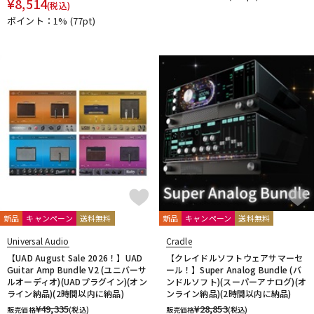
¥
8,514
(税込)
ポイント：1%
(77pt)
新品
キャンペーン
送料無料
新品
キャンペーン
送料無料
Universal Audio
Cradle
【UAD August Sale 2026！】UAD
【クレイドルソフトウェアサマーセ
Guitar Amp Bundle V2 (ユニバーサ
ール！】Super Analog Bundle (バ
ルオーディオ)(UADプラグイン)(オン
ンドルソフト)(スーパーアナログ)(オ
ライン納品)(2時間以内に納品)
ンライン納品)(2時間以内に納品)
¥
49,335
¥
28,853
販売価格
(税込)
販売価格
(税込)