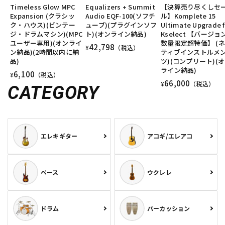
Timeless Glow MPC
Equalizers + Summit
【決算売り尽くしセ
Expansion (クラシッ
Audio EQF-100(ソフチ
ル】Komplete 15
ク・ハウス)(ビンテー
ューブ)(プラグインソフ
Ultimate Upgrade f
ジ・ドラムマシン)(MPC
ト)(オンライン納品)
Kselect 【バージョ
ユーザー専用)(オンライ
数量限定超特価】 (
42,798
¥
（税込）
ン納品)(2時間以内に納
ティブインストルメ
品)
ツ)(コンプリート)(
ライン納品)
6,100
¥
（税込）
66,000
¥
（税込）
CATEGORY
エレキギター
アコギ/エレアコ
ベース
ウクレレ
ドラム
パーカッション