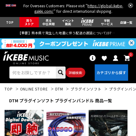
For Overseas Customers: Please visit "
https://global.ikebe-
gakki.com/
" for direct international shipping.
買う
売る
イベント
学割
TOP
店舗一覧
ストア
中古買取
動画
サービス
【重要】熊本県で発生した地震に伴う配送の遅延について(
07月29日
更新)
0
詳細検索
TOP
ONLINE STORE
DTM
プラグインソフト
プラグインバ
DTM プラグインソフト プラグインバンドル 商品一覧
エレキギター
アコギ/エレアコ