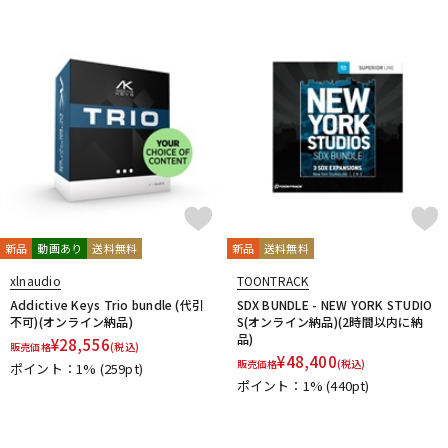
新品
動画あり
送料無料
新品
送料無料
xlnaudio
TOONTRACK
Addictive Keys Trio bundle (代引
SDX BUNDLE - NEW YORK STUDIO
不可)(オンライン納品)
S(オンライン納品)(2時間以内に納
品)
¥
28,556
販売価格
(税込)
¥
48,400
販売価格
(税込)
ポイント：1%
(259pt)
ポイント：1%
(440pt)