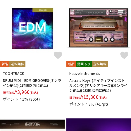
新品
送料無料
新品
動画あり
送料無料
TOONTRACK
Native Instruments
DRUM MIDI - EDM GROOVES(オンラ
Alicia’s Keys (ネイティブインスト
イン納品)(2時間以内に納品)
ルメンツ)(アリシアキーズ)(オンライ
ン納品)(2時間以内に納品)
¥
3,960
販売価格
(税込)
¥
15,300
販売価格
(税込)
ポイント：1%
(36pt)
ポイント：3%
(417pt)