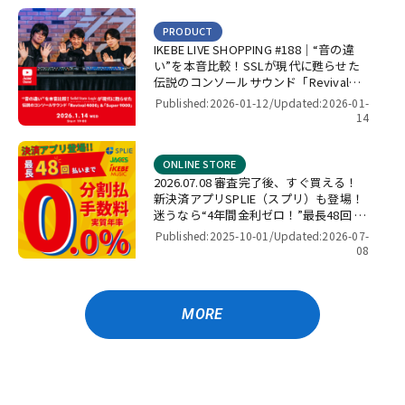
PRODUCT
IKEBE LIVE SHOPPING #188｜“音の違
い”を本音比較！SSLが現代に甦らせた
伝説のコンソールサウンド「Revival
4000」＆「Super 9000」【presented
Published:2026-01-12/
Updated:2026-01-
by パワーレック】
14
ONLINE STORE
2026.07.08 審査完了後、すぐ買える！
新決済アプリSPLIE（スプリ）も登場！
迷うなら“4年間金利ゼロ！”最長48回 無
金利キャンペーン
Published:2025-10-01/
Updated:2026-07-
08
MORE