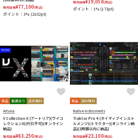
¥
19,058
販売価格
(税込)
他
¥
77,100
販売価格
(税込)
ポイント：1%
(173pt)
1st PLACE
360 Reality Audio
RELAB Development
ポイント：3%
(2102pt)
FREQPORT
Glorious
Mntra
Minimal Audio
cmf by NOTHING
新品
動画あり
送料無料
新品
送料無料
Arturia
Native Instruments
V Collection X (アートリア)(ヴイコ
Traktor Pro 4 (ネイティブインスト
レクションX)(代引不可)(オンライン
ルメンツ)(トラクター)(オンライン納
納品)
品)(2時間以内に納品)
¥
63,250
¥
23,100
販売価格
(税込)
販売価格
(税込)