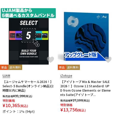
新品
送料無料
新品
送料無料
UJAM
iZotope
【ユージャムサマーセール2026！】
【アイゾトープ Mix & Master SALE
Select-5 Bundle(オンライン納品)(2
2026！】Ozone 12 Standard: UP
時間以内に納品)
D from Ozone Elements or Eleme
nts Suite(アイゾトープ...
¥
35,200
販売価格
(税込)
¥
27,100
特別価格
販売価格
(税込)
¥
10,365
特別価格
(税込)
¥
13,756
(税込)
ポイント：1%
(94pt)