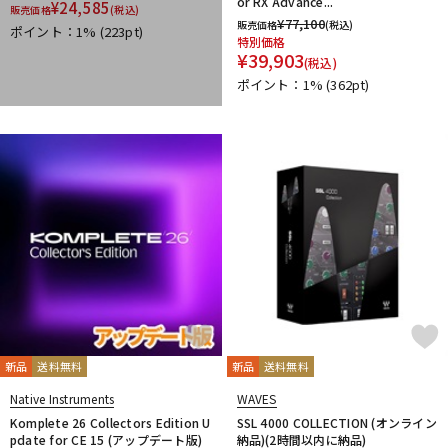
or RX Advance...
¥
24,585
販売価格
(税込)
¥
77,100
販売価格
(税込)
ポイント：1%
(223pt)
特別価格
¥
39,903
(税込)
ポイント：1%
(362pt)
新品
送料無料
新品
送料無料
Native Instruments
WAVES
Komplete 26 Collectors Edition U
SSL 4000 COLLECTION (オンライン
pdate for CE 15 (アップデート版)
納品)(2時間以内に納品)