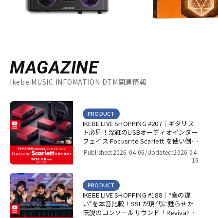
MAGAZINE
Ikebe MUSIC INFOMATION DTM関連情報
PRODUCT
IKEBE LIVE SHOPPING #207｜ギタリス
ト必見！深紅のUSBオーディオインター
フェイス Focusrite Scarlett を使い倒
せ！【presented by パワーレック】
Published:2026-04-06/
Updated:2026-04-
16
PRODUCT
IKEBE LIVE SHOPPING #188｜“音の違
い”を本音比較！SSLが現代に甦らせた
伝説のコンソールサウンド「Revival