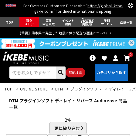
For Overseas Customers: Please visit "
https://global.ikebe-
gakki.com/
" for direct international shipping.
買う
売る
イベント
学割
TOP
店舗一覧
ストア
中古買取
動画
サービス
【重要】熊本県で発生した地震に伴う配送の遅延について(
07月29日
更新)
0
詳細検索
TOP
ONLINE STORE
DTM
プラグインソフト
ディレイ・リバ
DTM プラグインソフト ディレイ・リバーブ Audioease 商品
一覧
2
件
エレキギター
アコギ/エレアコ
更に絞り込む