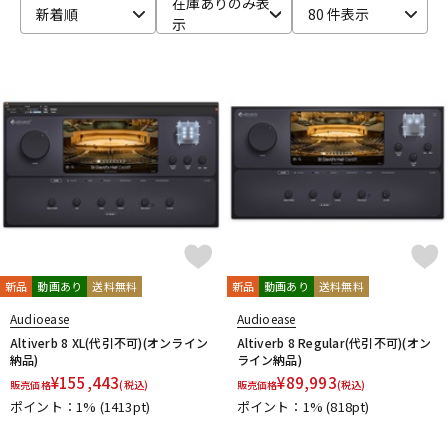
在庫ありのみ表
新着順
80 件表示
示
ベース
ウクレレ
ドラム
パーカッション
キーボード
電子ピアノ
管楽器
その他楽器
新品
動画あり
送料無料
新品
動画あり
送料無料
アンプ
エフェクター
Audioease
Audioease
Altiverb 8 XL(代引不可)(オンライン
Altiverb 8 Regular(代引不可)(オン
納品)
ライン納品)
¥
155,443
¥
89,993
販売価格
(税込)
販売価格
(税込)
DJ機器
DTM
ポイント：1%
(1413pt)
ポイント：1%
(818pt)