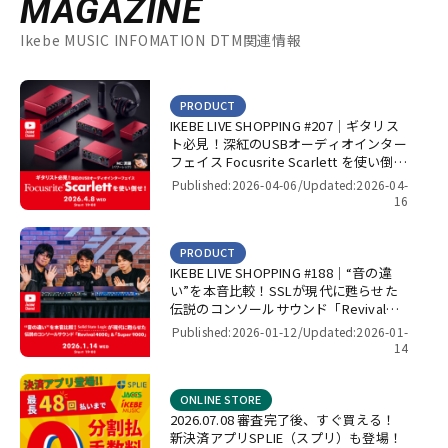
MAGAZINE
Ikebe MUSIC INFOMATION DTM関連情報
PRODUCT
IKEBE LIVE SHOPPING #207｜ギタリス
ト必見！深紅のUSBオーディオインター
フェイス Focusrite Scarlett を使い倒
せ！【presented by パワーレック】
Published:2026-04-06/
Updated:2026-04-
16
PRODUCT
IKEBE LIVE SHOPPING #188｜“音の違
い”を本音比較！SSLが現代に甦らせた
伝説のコンソールサウンド「Revival
4000」＆「Super 9000」【presented
Published:2026-01-12/
Updated:2026-01-
by パワーレック】
14
ONLINE STORE
2026.07.08 審査完了後、すぐ買える！
新決済アプリSPLIE（スプリ）も登場！