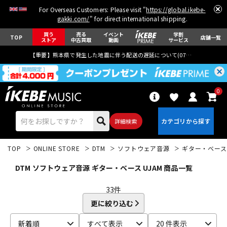
For Overseas Customers: Please visit "
https://global.ikebe-
gakki.com/
" for direct international shipping.
買う
売る
イベント
学割
TOP
店舗一覧
ストア
中古買取
動画
サービス
【重要】熊本県で発生した地震に伴う配送の遅延について(
07月29日
更新)
0
詳細検索
TOP
ONLINE STORE
DTM
ソフトウェア音源
ギター・ベース
DTM ソフトウェア音源 ギター・ベース UJAM 商品一覧
33
件
更に絞り込む
エレキギター
アコギ/エレアコ
新着順
すべて表示
20 件表示