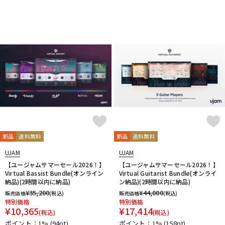
DTM オンライン納品
レコーディング機器
配信/ライブ機器
楽器アクセサリ
中古
ヴィンテージ
新品
送料無料
新品
送料無料
UJAM
UJAM
【ユージャムサマーセール2026！】
【ユージャムサマーセール2026！】
Virtual Bassist Bundle(オンライン
Virtual Guitarist Bundle(オンライ
納品)(2時間以内に納品)
ン納品)(2時間以内に納品)
¥
35,200
¥
44,000
販売価格
(税込)
販売価格
(税込)
特別価格
特別価格
¥
10,365
¥
17,414
(税込)
(税込)
ポイント：1%
(94pt)
ポイント：1%
(158pt)