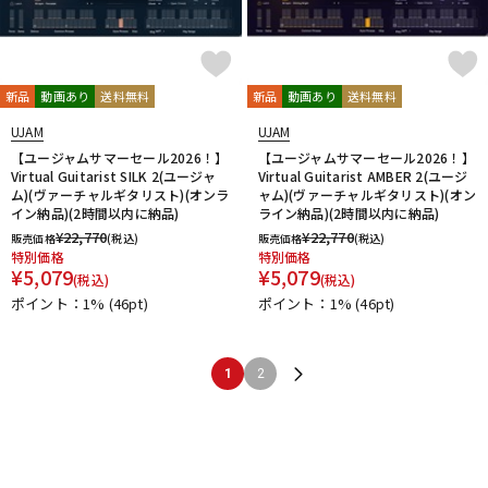
新品
動画あり
送料無料
新品
動画あり
送料無料
UJAM
UJAM
【ユージャムサマーセール2026！】
【ユージャムサマーセール2026！】
Virtual Guitarist SILK 2(ユージャ
Virtual Guitarist AMBER 2(ユージ
ム)(ヴァーチャルギタリスト)(オンラ
ャム)(ヴァーチャルギタリスト)(オン
イン納品)(2時間以内に納品)
ライン納品)(2時間以内に納品)
¥
22,770
¥
22,770
販売価格
(税込)
販売価格
(税込)
特別価格
特別価格
¥
5,079
¥
5,079
(税込)
(税込)
ポイント：1%
(46pt)
ポイント：1%
(46pt)
1
2