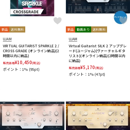
新品
送料無料
新品
動画あり
送料無料
UJAM
UJAM
VIRTUAL GUITARIST SPARKLE 2 /
Virtual Guitarist SILK 2 アップグレ
CROSS GRADE (オンライン納品)(2
ード(ユージャム)(ヴァーチャルギタ
時間以内に納品)
リスト)(オンライン納品)(2時間以内
に納品)
¥
10,450
販売価格
(税込)
¥
5,170
販売価格
(税込)
ポイント：1%
(95pt)
ポイント：1%
(47pt)