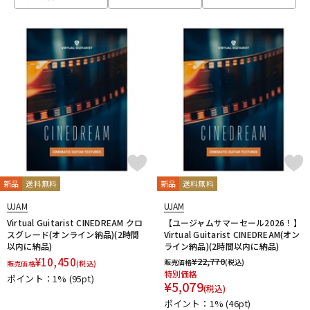
ベース
ウクレレ
ドラム
パーカッション
キーボード
電子ピアノ
管楽器
その他楽器
新品
送料無料
新品
送料無料
UJAM
UJAM
アンプ
エフェクター
Virtual Guitarist CINEDREAM クロ
【ユージャムサマーセール2026！】
スグレード(オンライン納品)(2時間
Virtual Guitarist CINEDREAM(オン
以内に納品)
ライン納品)(2時間以内に納品)
¥
10,450
¥
22,770
販売価格
(税込)
販売価格
(税込)
DJ機器
DTM
特別価格
ポイント：1%
(95pt)
¥
5,079
(税込)
ポイント：1%
(46pt)