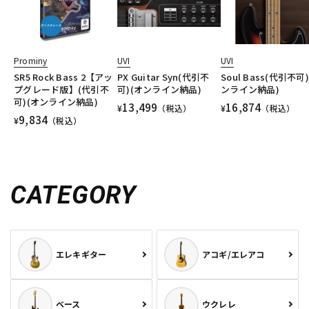
Prominy
UVI
UVI
SR5 Rock Bass 2【アッ
PX Guitar Syn(代引不
Soul Bass(代引不可
プグレード版】(代引不
可)(オンライン納品)
ンライン納品)
可)(オンライン納品)
13,499
16,874
¥
（税込）
¥
（税込）
9,834
¥
（税込）
CATEGORY
エレキギター
アコギ/エレアコ
ベース
ウクレレ