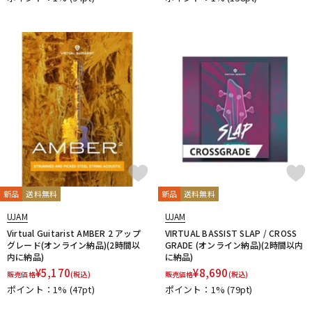
新品
送料無料
新品
送料無料
UJAM
UJAM
Virtual Guitarist AMBER 2 アップ
VIRTUAL BASSIST SLAP / CROSS
グレード(オンライン納品)(2時間以
GRADE (オンライン納品)(2時間以内
内に納品)
に納品)
¥
5,170
¥
8,690
販売価格
(税込)
販売価格
(税込)
ポイント：1%
(47pt)
ポイント：1%
(79pt)