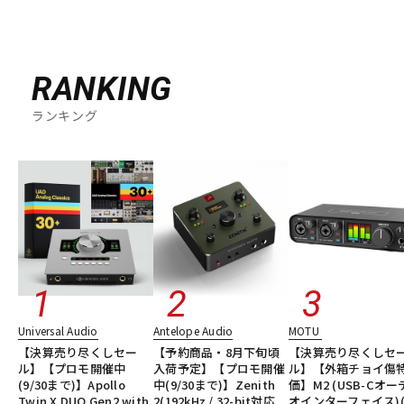
RANKING
ランキング
Universal Audio
Antelope Audio
MOTU
【決算売り尽くしセー
【予約商品・8月下旬頃
【決算売り尽くしセ
ル】【プロモ開催中
入荷予定】【プロモ開催
ル】【外箱チョイ傷
(9/30まで)】Apollo
中(9/30まで)】Zenith
価】M2 (USB-Cオー
Twin X DUO Gen2 with
2(192kHz / 32-bit対応
オインターフェイス)