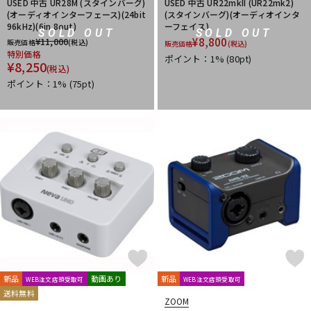
USED 中古 UR28M (スタインバーグ)
USED 中古 UR22mkII (UR22mk2)
(オーディオインターフェース)(24bit
(スタインバーグ)(オーディオインタ
96kHz)(6in 8out)
ーフェイス)
SOLD OUT
SOLD OUT
¥
11,000
¥
8,800
販売価格
(税込)
販売価格
(税込)
特別価格
ポイント：1%
(80pt)
¥
8,250
(税込)
ポイント：1%
(75pt)
新品
動画あり
新品
WEB注文店頭受取可
WEB注文店頭受取可
送料無料
ZOOM