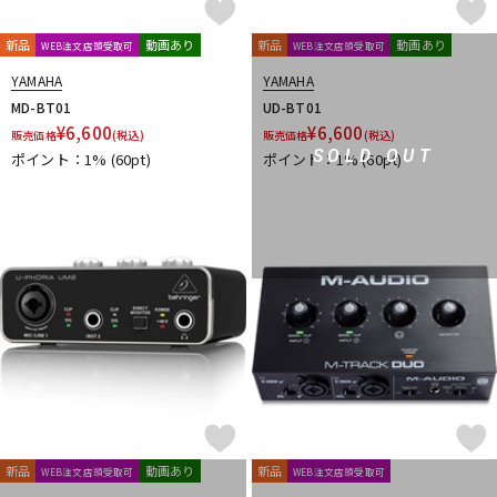
新品
動画あり
新品
動画あり
WEB注文店頭受取可
WEB注文店頭受取可
YAMAHA
YAMAHA
MD-BT01
UD-BT01
¥
6,600
¥
6,600
販売価格
(税込)
販売価格
(税込)
SOLD OUT
ポイント：1%
(60pt)
ポイント：1%
(60pt)
新品
動画あり
新品
WEB注文店頭受取可
WEB注文店頭受取可