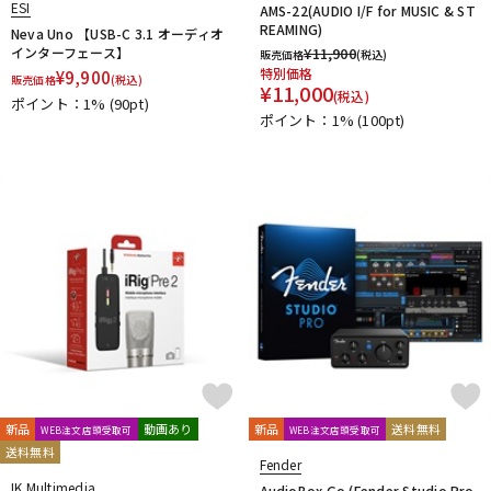
ESI
AMS-22(AUDIO I/F for MUSIC & ST
REAMING)
Neva Uno 【USB-C 3.1 オーディオ
インターフェース】
¥
11,900
販売価格
(税込)
特別価格
¥
9,900
販売価格
(税込)
¥
11,000
(税込)
ポイント：1%
(90pt)
ポイント：1%
(100pt)
新品
動画あり
新品
送料無料
WEB注文店頭受取可
WEB注文店頭受取可
送料無料
Fender
IK Multimedia
AudioBox Go (Fender Studio Pro