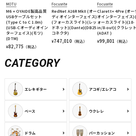
MOTU
Focusrite
Focusrite
M6 + OYAIDE製高品質
RedNet A16R MkII (オー
Clarett+ 4Pre (オ
USBケーブルセット
ディオインターフェイス)
オインターフェイス)
(Type C to C 1.0m)
(フォーカスライト)(レッ
ォーカスライト)(18-
(USB-Cオーディオイン
ドネット)(Dante)(DB25
in/8-out)(クラレット
ターフェイス)(モツ)
コネクタ)
(ADAT )
(DTM)
747,010
99,801
¥
（税込）
¥
（税込）
82,775
¥
（税込）
CATEGORY
エレキギター
アコギ/エレアコ
ベース
ウクレレ
ドラム
パーカッション