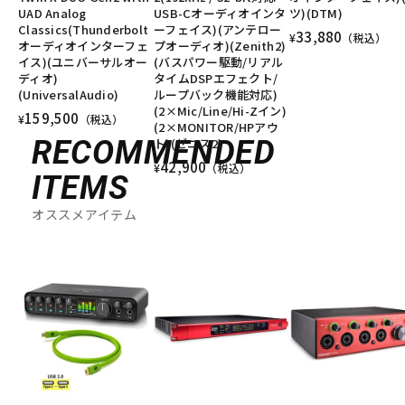
UAD Analog
USB-Cオーディオインタ
ツ)(DTM)
Classics(Thunderbolt
ーフェイス)(アンテロー
33,880
¥
（税込）
オーディオインターフェ
プオーディオ)(Zenith2)
イス)(ユニバーサルオー
(バスパワー駆動/リアル
ディオ)
タイムDSPエフェクト/
(UniversalAudio)
ループバック機能対応)
(2×Mic/Line/Hi-Zイン)
159,500
¥
（税込）
(2×MONITOR/HPアウ
RECOMMENDED
ト)(ゼニス2)
42,900
¥
（税込）
ITEMS
オススメアイテム