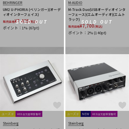
BEHRINGER
M-AUDIO
UM2 U-PHORIA (ベリンガー)(オーデ
M-Track Duo(USBオーディオインタ
ィオインターフェイス)
ーフェース)(エムオーディオ)(エムト
ラック)
¥
7,425
SOLD OUT
SOLD OUT
販売価格
(税込)
¥
7,700
販売価格
(税込)
ポイント：1%
(67pt)
ポイント：2%
(140pt)
ユーズド
ユーズド
NEW
WEB注文店頭受取可
WEB注文店頭受取可
Steinberg
Steinberg