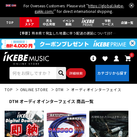
For Overseas Customers: Please visit "
https://global.ikebe-
gakki.com/
" for direct international shipping.
買う
売る
イベント
学割
TOP
店舗一覧
ストア
中古買取
動画
サービス
【重要】熊本県で発生した地震に伴う配送の遅延について(
07月29日
更新)
0
詳細検索
TOP
ONLINE STORE
DTM
オーディオインターフェイス
DTM オーディオインターフェイス 商品一覧
エレキギター
アコギ/エレアコ