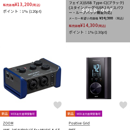
フェイス)(USB Type-C)(ブラック)
¥
13,200
販売価格
(税込)
(スタインバーグ)(USB2.0バスパワ
SOLD OUT
ポイント：1%
(120pt)
ー・ループバック機能対応)
¥14,300
メーカー希望小売価格
（税込）
¥
14,300
販売価格
(税込)
ポイント：1%
(130pt)
新品
新品
WEB注文店頭受取可
WEB注文店頭受取可
ZOOM
Positive Grid
AMS-24(AUDIO I/F for MUSIC & ST
RIFF