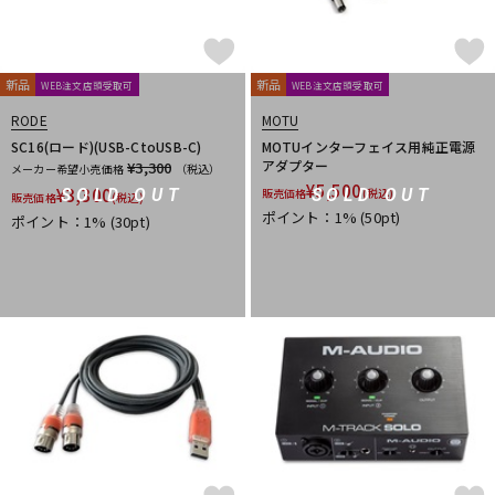
PrismSound
PROJECT SAM
Prominy
Radial
Rational Acoustics
Rob Papen
RODE
Roland
ROLI
RUPERT NEVE DESIGNS
新品
新品
WEB注文店頭受取可
WEB注文店頭受取可
S-T
RODE
MOTU
SANWA SUPPLY
SENNHEISER
serato
SHURE
SC16(ロード)(USB-CtoUSB-C)
MOTUインターフェイス用純正電源
SLATE AUDIO
SlateDigital
Softube
Sonarworks
アダプター
¥3,300
メーカー希望小売価格
（税込）
Sonic Studio
Sonnox
SoundToys
SPECTRASONICS
¥
5,500
¥
3,300
SOLD OUT
SOLD OUT
販売価格
(税込)
販売価格
(税込)
SSL(Solid State Logic)
Steinberg
Steven Slate Audio
ポイント：1%
(50pt)
ポイント：1%
(30pt)
stokyo
STREZOV SAMPLING
Studiologic
SynchroArts
SYNTHOGY
TAC SYSTEM
TASCAM
tc electronic
TC helicon
Teenage Engineering
Thrustmaster
TOONTRACK
Tracktion
TRUE DYNA
U-Z
UDG
u-he（ユーヒー）
UJAM
Universal Audio
unknown
UVI
Vengeance Sound
VI Labs
VIENNA
Vital Arts
Waldorf
Wave Machine Labs
WaveDNA
WAVES
Whirlwind
XFER RECORDS
xlnaudio
XSONIC
YAMAHA
ZAOR
ZOOM