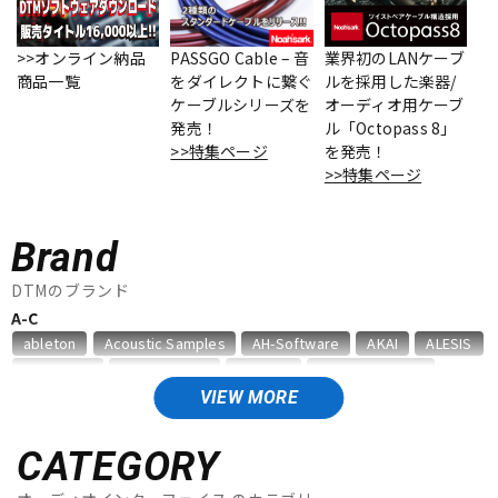
ベース
ウクレレ
>>オンライン納品
PASSGO Cable – 音
業界初のLANケーブ
商品一覧
をダイレクトに繋ぐ
ルを採用した楽器/
ケーブルシリーズを
オーディオ用ケーブ
ドラム
パーカッション
発売！
ル「Octopass 8」
>>特集ページ
を発売！
>>特集ページ
キーボード
電子ピアノ
Brand
管楽器
その他楽器
DTMのブランド
A-C
ableton
Acoustic Samples
AH-Software
AKAI
ALESIS
アンプ
エフェクター
AMS Neve
Analog Cases
Antares
Antelope Audio
APOGEE
Artiphon
ARTRIG
Arturia
ATL.INC
audient
VIEW MORE
Audioease
audio-technica
AVID
BestService
BFD
DJ機器
DTM
BITWIG
Blackstar
BOSS
celemony
Cevio
CATEGORY
CINESAMPLES
CME PRO
CRIMSON TECHNOLOGY