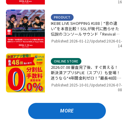
16
PRODUCT
IKEBE LIVE SHOPPING #188｜“音の違
い”を本音比較！SSLが現代に甦らせた
伝説のコンソールサウンド「Revival
4000」＆「Super 9000」【presented
Published:2026-01-12/
Updated:2026-01-
by パワーレック】
14
ONLINE STORE
2026.07.08 審査完了後、すぐ買える！
新決済アプリSPLIE（スプリ）も登場！
迷うなら“4年間金利ゼロ！”最長48回 無
金利キャンペーン
Published:2025-10-01/
Updated:2026-07-
08
MORE