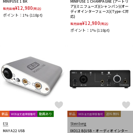
MINIFUSE 1 BK
MINIFUSE 1 CHAMPAGNE (アートリ
ア)(ミニフューズ)(シャンパン)(オー
¥
12,980
販売価格
(税込)
ディオインターフェース)(Type-C対
ポイント：1%
(118pt)
応)
¥
12,980
販売価格
(税込)
ポイント：1%
(118pt)
新品
動画あり
新品
送料無料
WEB注文店頭受取可
WEB注文店頭受取可
ESI
Steinberg
MAYA22 USB
IXO12 B(USB・オーディオインター