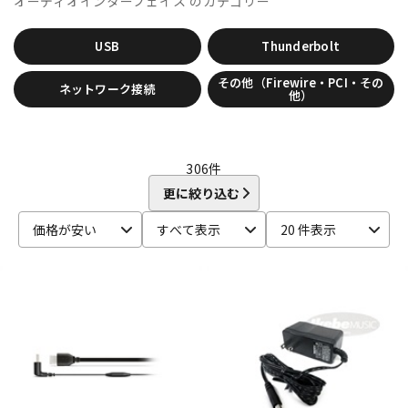
オーディオインターフェイス
のカテゴリー
CRYPTON
DTM オンライン納品
レコーディング機器
D-I
USB
Thunderbolt
DAHUA
DECKSAVER
DiGiGrid
DOTEC AUDIO
EAST WEST
ENHANCIA
ESI
Eventide
Expressive E
配信/ライブ機器
楽器アクセサリ
その他（Firewire・PCI・その
ネットワーク接続
FabFilter
FLUX::
Focusrite
Future Audio Workshop
他）
GARRITAN
GATOR Frameworks
GRACE design
HEAVYOCITY
HEiL SOUND
HERCULES
ICON
中古
ヴィンテージ
iConnectivity
IK Multimedia
Ikebe Original
306
件
IMAGE LINE SOFTWARE
Inspired Acoustics
INTERNET
更に絞り込む
iZotope
K-N
価格が安い
すべて表示
20 件表示
KAWAI
KAWAII FUTURESAMPLES
KENTON
Kikutani
Klevgrand
KORG
Krotos
LEWITT
Lexicon
Lynx
MACKIE
M-AUDIO
McDSP
MIDIPLUS
MONSTER CABLE
moog
MOTU
MUTEC
Native Instruments
Nektar Technology
NEUMANN
NOVATION
Nugen Audio
O-R
OVERLOUD
Oyaide
Pearl
PG Music
Pitch Innovations
Plugin Alliance
POLYVERSE
Positive Grid
PreSonus