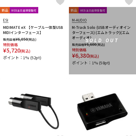
他
1st PLACE
360 Reality Audio
RELAB Development
新品
新品
WEB注文店頭受取可
WEB注文店頭受取可
FREQPORT
Glorious
Mntra
Minimal Audio
ESI
M-AUDIO
cmf by NOTHING
MIDIMATE eX 【ケーブル一体型USB
M-Track Solo (USBオーディオイン
MIDIインターフェース】
ターフェース) (エムトラック)(エム
オーディオ)
¥
6,050
販売価格
(税込)
SOLD OUT
¥
6,600
特別価格
販売価格
(税込)
¥
5,720
特別価格
(税込)
¥
6,380
(税込)
ポイント：1%
(52pt)
ポイント：1%
(58pt)