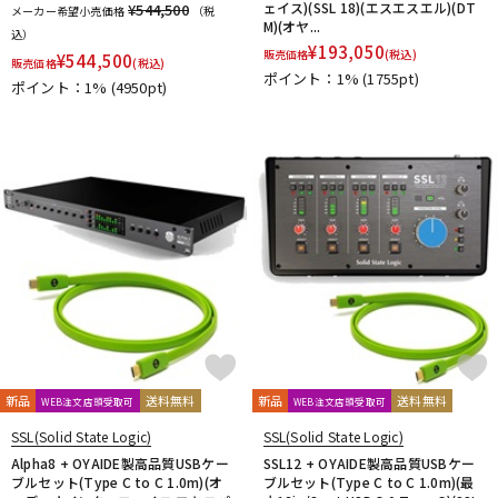
ェイス)(SSL 18)(エスエスエル)(DT
¥544,500
メーカー希望小売価格
（税
M)(オヤ...
込）
¥
193,050
販売価格
(税込)
¥
544,500
販売価格
(税込)
ポイント：1%
(1755pt)
ポイント：1%
(4950pt)
新品
送料無料
新品
送料無料
WEB注文店頭受取可
WEB注文店頭受取可
SSL(Solid State Logic)
SSL(Solid State Logic)
Alpha8 + OYAIDE製高品質USBケー
SSL12 + OYAIDE製高品質USBケー
ブルセット(Type C to C 1.0m)(オ
ブルセット(Type C to C 1.0m)(最