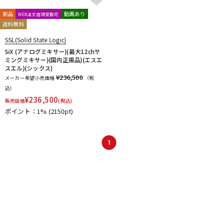
新品
動画あり
WEB注文店頭受取可
送料無料
SSL(Solid State Logic)
SiX (アナログミキサー)(最大12chサ
ミングミキサー)(国内正規品)(エスエ
スエル)(シックス)
¥236,500
メーカー希望小売価格
（税
込）
¥
236,500
販売価格
(税込)
ポイント：1%
(2150pt)
1