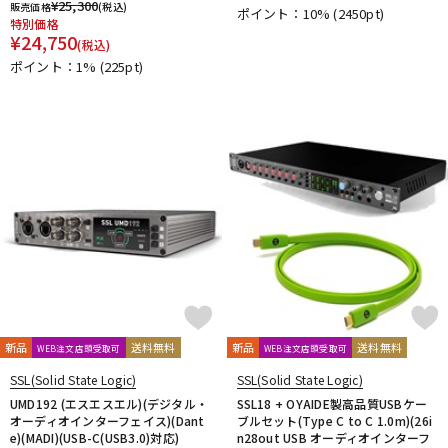
¥
25,300
販売価格
(税込)
ポイント：10%
(2450pt)
DTM オンライン納品
レコーディング機器
特別価格
¥
24,750
(税込)
ポイント：1%
(225pt)
配信/ライブ機器
楽器アクセサリ
中古
ヴィンテージ
新品
送料無料
新品
送料無料
WEB注文店頭受取可
WEB注文店頭受取可
SSL(Solid State Logic)
SSL(Solid State Logic)
UMD192 (エスエスエル)(デジタル・
SSL18 + OYAIDE製高品質USBケー
オーディオインターフェイス)(Dant
ブルセット(Type C to C 1.0m)(26i
e)(MADI)(USB-C(USB3.0)対応)
n28out USB オーディオインターフ