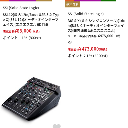
送料無料
SSL(Solid State Logic)
SSL(Solid State Logic)
SSL12(最大12in/8out USB 3.0 Typ
e C)(SSL 12)(オーディオインターフ
BiG SiX (ミキシングコンソール)(16c
ェイス)(エスエスエル)(DTM)
h)(USB-Cオーディオインターフェイ
¥
88,000
ス)(国内正規品)(エスエスエル)
販売価格
(税込)
¥473,000
メーカー希望小売価格
（税
ポイント：1%
(800pt)
込）
¥
473,000
販売価格
(税込)
ポイント：1%
(4300pt)