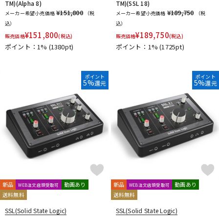
TM)(Alpha 8)
TM)(SSL 18)
¥151,800
¥189,750
メーカー希望小売価格
（税
メーカー希望小売価格
（税
込）
込）
¥
151,800
¥
189,750
販売価格
(税込)
販売価格
(税込)
ポイント：1%
(1380pt)
ポイント：1%
(1725pt)
ポイント
ポイント
5%
5%
還元
還元
新品
動画あり
新品
動画あり
WEB注文店頭受取可
WEB注文店頭受取可
送料無料
送料無料
SSL(Solid State Logic)
SSL(Solid State Logic)