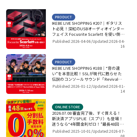
PRODUCT
IKEBE LIVE SHOPPING #207｜ギタリス
ト必見！深紅のUSBオーディオインター
フェイス Focusrite Scarlett を使い倒
せ！【presented by パワーレック】
Published:2026-04-06/
Updated:2026-04-
16
PRODUCT
IKEBE LIVE SHOPPING #188｜“音の違
い”を本音比較！SSLが現代に甦らせた
伝説のコンソールサウンド「Revival
4000」＆「Super 9000」【presented
Published:2026-01-12/
Updated:2026-01-
by パワーレック】
14
ONLINE STORE
2026.07.08 審査完了後、すぐ買える！
新決済アプリSPLIE（スプリ）も登場！
迷うなら“4年間金利ゼロ！”最長48回 無
金利キャンペーン
Published:2025-10-01/
Updated:2026-07-
08