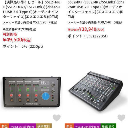
【決算売り尽くしセール】SSL2+MK
SSL2MKII (SSL2 MK2/SSLmk2)(2in/
II (SSL2+ MK2/SSL2+mk2)(2in/4ou
2out USB 2.0 Type C)(オーディオ
t USB 2.0 Type C)(オーディオイン
インターフェイス)(エスエスエル)(D
ターフェイス)(エスエスエル)(DTM)
TM)
¥51,920
¥38,940
メーカー希望小売価格
（税込）
メーカー希望小売価格
（税込）
¥
51,920
¥
38,940
販売価格
(税込)
販売価格
(税込)
特別価格
ポイント：5%
(1770pt)
¥
49,500
(税込)
ポイント：5%
(2250pt)
新品
送料無料
新品
動画あり
WEB注文店頭受取可
WEB注文店頭受取可