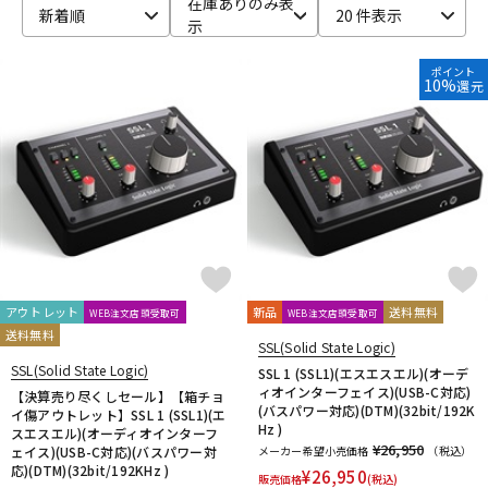
在庫ありのみ表
新着順
20 件表示
示
ベース
ウクレレ
ポイント
10%
還元
ドラム
パーカッション
キーボード
電子ピアノ
管楽器
その他楽器
アウトレット
新品
送料無料
WEB注文店頭受取可
WEB注文店頭受取可
送料無料
アンプ
エフェクター
SSL(Solid State Logic)
SSL(Solid State Logic)
SSL 1 (SSL1)(エスエスエル)(オーデ
ィオインターフェイス)(USB-C対応)
【決算売り尽くしセール】【箱チョ
(バスパワー対応)(DTM)(32bit/192K
イ傷アウトレット】SSL 1 (SSL1)(エ
DJ機器
DTM
Hz )
スエスエル)(オーディオインターフ
¥26,950
ェイス)(USB-C対応)(バスパワー対
メーカー希望小売価格
（税込）
応)(DTM)(32bit/192KHz )
¥
26,950
販売価格
(税込)