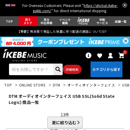
For Overseas Customers: Please visit "
https://global.ikebe-
gakki.com/
" for direct international shipping.
買う
売る
イベント
学割
TOP
店舗一覧
ストア
中古買取
動画
サービス
【重要】熊本県で発生した地震に伴う配送の遅延について(
07月29日
更新)
0
詳細検索
TOP
ONLINE STORE
DTM
オーディオインターフェイス
USB
DTM オーディオインターフェイス USB SSL(Solid State
Logic) 商品一覧
13
件
エレキギター
アコギ/エレアコ
更に絞り込む