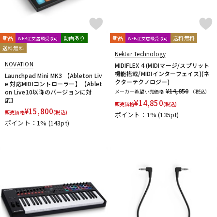
新品
動画あり
新品
送料無料
WEB注文店頭受取可
WEB注文店頭受取可
送料無料
Nektar Technology
NOVATION
MIDIFLEX 4 (MIDIマージ/スプリット
機能搭載/MIDIインターフェイス)(ネ
Launchpad Mini MK3 【Ableton Liv
クターテクノロジー)
e 対応MIDIコントローラー】【Ablet
¥14,850
on Live10以降のバージョンに対
メーカー希望小売価格
（税込）
応】
¥
14,850
販売価格
(税込)
¥
15,800
販売価格
(税込)
ポイント：1%
(135pt)
ポイント：1%
(143pt)