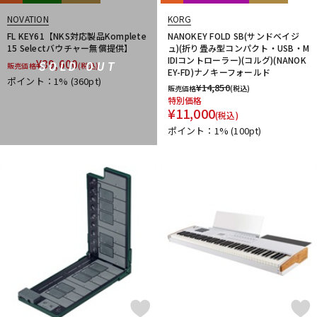
NOVATION
KORG
FL KEY61【NKS対応製品Komplete
NANOKEY FOLD SB(サンドベイジ
15 Selectバウチャー無償提供】
ュ)(折り畳み型コンパクト・USB・M
IDIコントローラー)(コルグ)(NANOK
¥
39,600
SOLD OUT
販売価格
(税込)
EY-FD)ナノキーフォールド
ポイント：1%
(360pt)
¥
14,850
販売価格
(税込)
特別価格
¥
11,000
(税込)
ポイント：1%
(100pt)