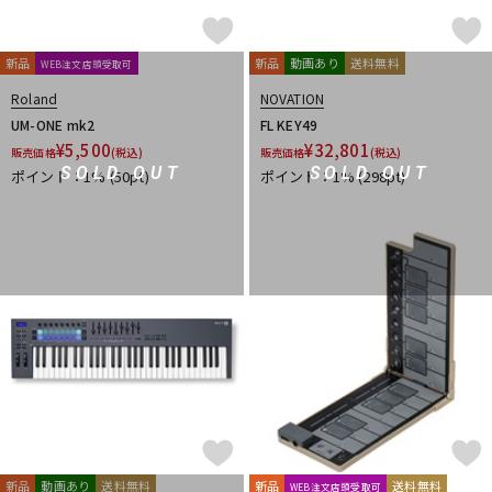
新品
新品
動画あり
送料無料
WEB注文店頭受取可
Roland
NOVATION
UM-ONE mk2
FL KEY49
¥
5,500
¥
32,801
販売価格
(税込)
販売価格
(税込)
SOLD OUT
SOLD OUT
ポイント：1%
(50pt)
ポイント：1%
(298pt)
新品
動画あり
送料無料
新品
送料無料
WEB注文店頭受取可