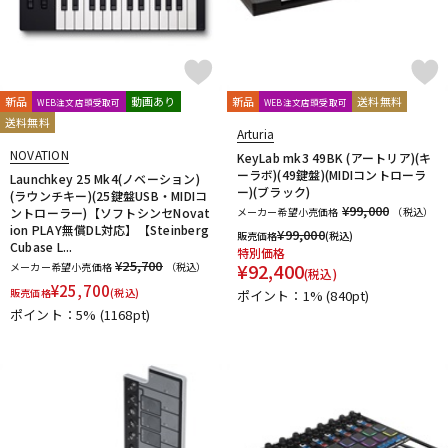
新品
動画あり
新品
送料無料
WEB注文店頭受取可
WEB注文店頭受取可
送料無料
Arturia
NOVATION
KeyLab mk3 49BK (アートリア)(キ
ーラボ)(49鍵盤)(MIDIコントローラ
Launchkey 25 Mk4(ノベーション)
ー)(ブラック)
(ラウンチキー)(25鍵盤USB・MIDIコ
¥99,000
ントローラー)【ソフトシンセNovat
メーカー希望小売価格
（税込）
ion PLAY無償DL対応】【Steinberg
¥
99,000
販売価格
(税込)
Cubase L...
特別価格
¥25,700
¥
92,400
メーカー希望小売価格
（税込）
(税込)
¥
25,700
販売価格
(税込)
ポイント：1%
(840pt)
ポイント：5%
(1168pt)