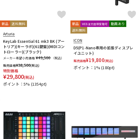
PrismSound
PROJECT SAM
Prominy
Radial
Rational Acoustics
Rob Papen
RODE
Roland
ROLI
RUPERT NEVE DESIGNS
新品
送料無料
新品
動画あり
WEB注文店頭受取可
S-T
送料無料
Arturia
SANWA SUPPLY
SENNHEISER
serato
SHURE
ICON
KeyLab Essential 61 mk3 BK (アー
SLATE AUDIO
SlateDigital
Softube
Sonarworks
トリア)(キーラボ)(61鍵盤)(MIDIコン
D5(P1-Nano専用の拡張ディスプレ
Sonic Studio
Sonnox
SoundToys
SPECTRASONICS
トローラー)(ブラック)
イユニット)
¥49,500
メーカー希望小売価格
（税込）
SSL(Solid State Logic)
Steinberg
Steven Slate Audio
¥
19,800
販売価格
(税込)
¥
38,500
販売価格
(税込)
stokyo
STREZOV SAMPLING
Studiologic
SynchroArts
ポイント：1%
(180pt)
特別価格
SYNTHOGY
TAC SYSTEM
TASCAM
tc electronic
¥
29,800
(税込)
TC helicon
Teenage Engineering
Thrustmaster
ポイント：5%
(1354pt)
TOONTRACK
Tracktion
TRUE DYNA
U-Z
UDG
u-he（ユーヒー）
UJAM
Universal Audio
unknown
UVI
Vengeance Sound
VI Labs
VIENNA
Vital Arts
Waldorf
Wave Machine Labs
WaveDNA
WAVES
Whirlwind
XFER RECORDS
xlnaudio
XSONIC
YAMAHA
ZAOR
ZOOM