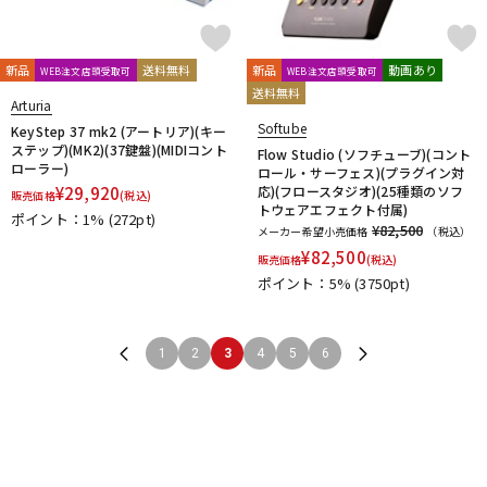
新品
送料無料
新品
動画あり
WEB注文店頭受取可
WEB注文店頭受取可
送料無料
Arturia
Softube
KeyStep 37 mk2 (アートリア)(キー
ステップ)(MK2)(37鍵盤)(MIDIコント
Flow Studio (ソフチューブ)(コント
ローラー)
ロール・サーフェス)(プラグイン対
¥
29,920
応)(フロースタジオ)(25種類のソフ
販売価格
(税込)
トウェアエフェクト付属)
ポイント：1%
(272pt)
¥82,500
メーカー希望小売価格
（税込）
¥
82,500
販売価格
(税込)
ポイント：5%
(3750pt)
1
2
3
4
5
6