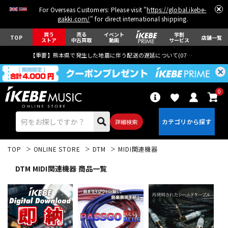
For Overseas Customers: Please visit "
https://global.ikebe-
gakki.com/
" for direct international shipping.
買う
売る
イベント
学割
TOP
店舗一覧
ストア
中古買取
動画
サービス
【重要】熊本県で発生した地震に伴う配送の遅延について(
07月29日
更新)
0
詳細検索
TOP
ONLINE STORE
DTM
MIDI関連機器
DTM MIDI関連機器 商品一覧
エレキギター
アコギ/エレアコ