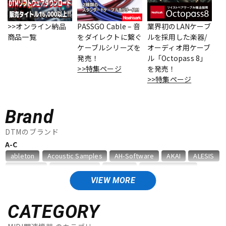
ベース
ウクレレ
>>オンライン納品
PASSGO Cable – 音
業界初のLANケーブ
商品一覧
をダイレクトに繋ぐ
ルを採用した楽器/
ケーブルシリーズを
オーディオ用ケーブ
ドラム
パーカッション
発売！
ル「Octopass 8」
>>特集ページ
を発売！
>>特集ページ
キーボード
電子ピアノ
Brand
管楽器
その他楽器
DTMのブランド
A-C
ableton
Acoustic Samples
AH-Software
AKAI
ALESIS
アンプ
エフェクター
AMS Neve
Analog Cases
Antares
Antelope Audio
APOGEE
Artiphon
ARTRIG
Arturia
ATL.INC
audient
VIEW MORE
Audioease
audio-technica
AVID
BestService
BFD
DJ機器
DTM
BITWIG
Blackstar
BOSS
celemony
Cevio
CATEGORY
CINESAMPLES
CME PRO
CRIMSON TECHNOLOGY