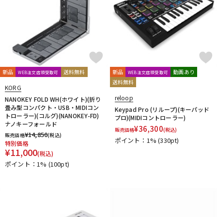
新品
送料無料
新品
動画あり
WEB注文店頭受取可
WEB注文店頭受取可
送料無料
KORG
reloop
NANOKEY FOLD WH(ホワイト)(折り
畳み型コンパクト・USB・MIDIコン
Keypad Pro (リループ)(キーパッド
トローラー)(コルグ)(NANOKEY-FD)
プロ)(MIDIコントローラー)
ナノキーフォールド
¥
36,300
販売価格
(税込)
¥
14,850
販売価格
(税込)
ポイント：1%
(330pt)
特別価格
¥
11,000
(税込)
ポイント：1%
(100pt)