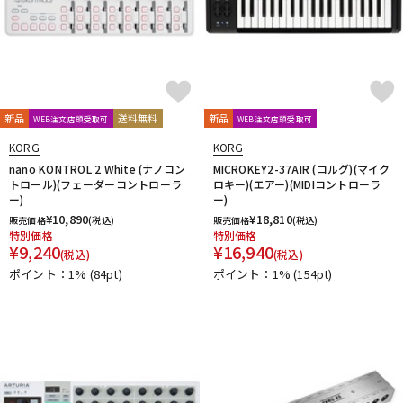
新品
送料無料
新品
WEB注文店頭受取可
WEB注文店頭受取可
KORG
KORG
nano KONTROL 2 White (ナノコン
MICROKEY2-37AIR (コルグ)(マイク
トロール)(フェーダーコントローラ
ロキー)(エアー)(MIDIコントローラ
ー)
ー)
¥
10,890
¥
18,810
販売価格
(税込)
販売価格
(税込)
特別価格
特別価格
¥
9,240
¥
16,940
(税込)
(税込)
ポイント：1%
(84pt)
ポイント：1%
(154pt)