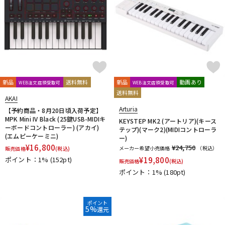
新品
送料無料
新品
動画あり
WEB注文店頭受取可
WEB注文店頭受取可
送料無料
AKAI
Arturia
【予約商品・8月20日頃入荷予定】
MPK Mini IV Black (25鍵USB-MIDIキ
KEYSTEP MK2 (アートリア)(キース
ーボードコントローラー) (アカイ)
テップ)(マーク2)(MIDIコントローラ
(エムピーケーミニ)
ー)
¥
16,800
¥24,750
メーカー希望小売価格
（税込）
販売価格
(税込)
ポイント：1%
(152pt)
¥
19,800
販売価格
(税込)
ポイント：1%
(180pt)
ポイント
5%
還元