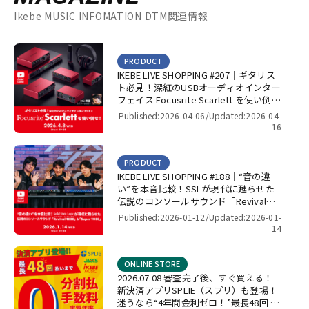
Ikebe MUSIC INFOMATION DTM関連情報
PRODUCT
IKEBE LIVE SHOPPING #207｜ギタリス
ト必見！深紅のUSBオーディオインター
フェイス Focusrite Scarlett を使い倒
せ！【presented by パワーレック】
Published:2026-04-06/
Updated:2026-04-
16
PRODUCT
IKEBE LIVE SHOPPING #188｜“音の違
い”を本音比較！SSLが現代に甦らせた
伝説のコンソールサウンド「Revival
4000」＆「Super 9000」【presented
Published:2026-01-12/
Updated:2026-01-
by パワーレック】
14
ONLINE STORE
2026.07.08 審査完了後、すぐ買える！
新決済アプリSPLIE（スプリ）も登場！
迷うなら“4年間金利ゼロ！”最長48回 無