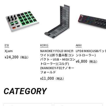
ESI
KORG
AKAI
Xjam
NANOKEY FOLD WH(ホ
LPD8 MKII(USBパ
ワイト)(折り畳み型コン
ントローラー)
24,200
¥
（税込）
パクト・USB・MIDIコン
6,800
¥
（税込）
トローラー)(コルグ)
(NANOKEY-FD)ナノキー
フォールド
11,000
¥
（税込）
CATEGORY