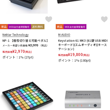
新品
送料無料
新品
WEB注文店頭受取可
WEB注文店頭受取可
Nektar Technology
M-AUDIO
NP-1 【極性切り替え可能ペダル】
Keystation 61 MK3 (61鍵 USB MIDI
キーボード)(エムオーディオ)(キース
¥2,970
メーカー希望小売価格
（税込）
テーション)
¥
2,970
販売価格
(税込)
¥
19,800
販売価格
(税込)
ポイント：1%
(27pt)
ポイント：1%
(180pt)