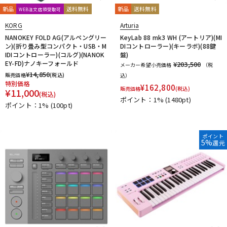
新品
送料無料
新品
送料無料
WEB注文店頭受取可
KORG
Arturia
NANOKEY FOLD AG(アルペングリー
KeyLab 88 mk3 WH (アートリア)(MI
ン)(折り畳み型コンパクト・USB・M
DIコントローラー)(キーラボ)(88鍵
IDIコントローラー)(コルグ)(NANOK
盤)
EY-FD)ナノキーフォールド
¥203,500
メーカー希望小売価格
（税
¥
14,850
販売価格
(税込)
込）
特別価格
¥
162,800
販売価格
(税込)
¥
11,000
(税込)
ポイント：1%
(1480pt)
ポイント：1%
(100pt)
ポイント
5%
還元