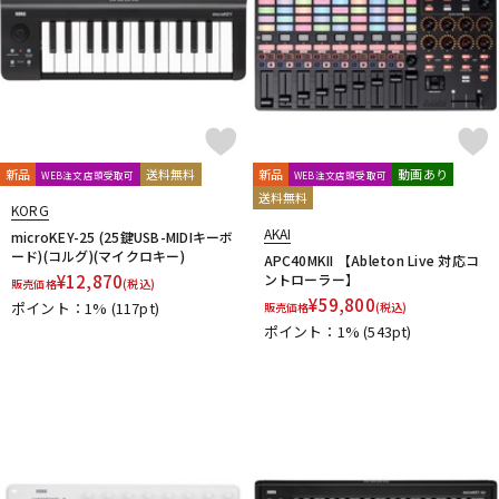
新品
送料無料
新品
動画あり
WEB注文店頭受取可
WEB注文店頭受取可
送料無料
KORG
AKAI
microKEY-25 (25鍵USB-MIDIキーボ
ード)(コルグ)(マイクロキー)
APC40MKII 【Ableton Live 対応コ
¥
12,870
ントローラー】
販売価格
(税込)
¥
59,800
ポイント：1%
(117pt)
販売価格
(税込)
ポイント：1%
(543pt)