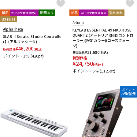
新品
動画あり
新品
送料無料
WEB注文店頭受取可
WEB注文店頭受取可
送料無料
Arturia
AlphaTheta
KEYLAB ESSENTIAL 49 MK3 ROSE
QUARTZ (アートリア)(MIDIコントロ
SLAB 【Serato Studio Controlle
ーラー)(限定カラー)(ローズクォー
r】(アルファシータ)
ツ)
¥
46,200
販売価格
(税込)
¥
31,680
販売価格
(税込)
ポイント：1%
(420pt)
特別価格
¥
24,750
(税込)
ポイント：5%
(1125pt)
ポイント
5%
還元