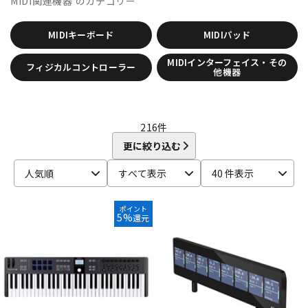
MIDI関連機器
のカテゴリー
CRYPTON
DTM オンライン納品
レコーディング機器
D-I
MIDIキーボード
MIDIパッド
DAHUA
DECKSAVER
DiGiGrid
DOTEC AUDIO
EAST WEST
ENHANCIA
ESI
Eventide
Expressive E
配信/ライブ機器
楽器アクセサリ
MIDIインターフェイス・その
フィジカルコントローラー
FabFilter
FLUX::
Focusrite
Future Audio Workshop
他機器
GARRITAN
GATOR Frameworks
GRACE design
HEAVYOCITY
HEiL SOUND
HERCULES
ICON
中古
ヴィンテージ
iConnectivity
IK Multimedia
Ikebe Original
216
件
IMAGE LINE SOFTWARE
Inspired Acoustics
INTERNET
更に絞り込む
iZotope
K-N
人気順
すべて表示
40 件表示
KAWAI
KAWAII FUTURESAMPLES
KENTON
Kikutani
Klevgrand
KORG
Krotos
LEWITT
Lexicon
Lynx
ポイント
5%
還元
MACKIE
M-AUDIO
McDSP
MIDIPLUS
MONSTER CABLE
moog
MOTU
MUTEC
Native Instruments
Nektar Technology
NEUMANN
NOVATION
Nugen Audio
O-R
OVERLOUD
Oyaide
Pearl
PG Music
Pitch Innovations
Plugin Alliance
POLYVERSE
Positive Grid
PreSonus