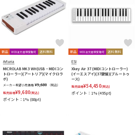
新品
送料無料
新品
送料無料
WEB注文店頭受取可
WEB注文店頭受取可
Arturia
ESI
MICROLAB MK3 WH(USB・MIDIコン
Xkey Air 37 (MIDIコントローラー)
トローラー)(アートリア)(マイクロラ
(イーエスアイ)(37鍵盤)(ブルートゥ
ボ)
ース)
¥9,680
メーカー希望小売価格
（税込）
¥
54,450
販売価格
(税込)
¥
9,680
ポイント：1%
(495pt)
販売価格
(税込)
ポイント：1%
(88pt)