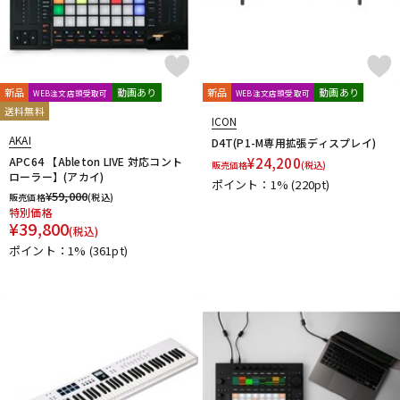
他
1st PLACE
360 Reality Audio
RELAB Development
FREQPORT
Glorious
Mntra
Minimal Audio
cmf by NOTHING
新品
動画あり
新品
動画あり
WEB注文店頭受取可
WEB注文店頭受取可
送料無料
ICON
AKAI
D4T(P1-M専用拡張ディスプレイ)
APC64 【Ableton LIVE 対応コント
¥
24,200
販売価格
(税込)
ローラー】(アカイ)
ポイント：1%
(220pt)
¥
59,000
販売価格
(税込)
特別価格
¥
39,800
(税込)
ポイント：1%
(361pt)