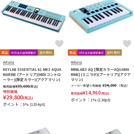
新品
送料無料
新品
送料無料
WEB注文店頭受取可
WEB注文店頭受取可
Arturia
Arturia
KEYLAB ESSENTIAL 61 MK3 AQUA
MINILAB3 AQ [限定カラーAQUAMA
MARINE (アートリア)(MIDIコントロ
RINE] (ミニラボ)(アートリア)(アクア
ーラー)(限定カラー)(アクアマリン)
マリン)
¥24,200
¥
39,600
メーカー希望小売価格
（税込）
販売価格
(税込)
特別価格
¥
14,960
販売価格
(税込)
¥
29,800
(税込)
ポイント：1%
(136pt)
ポイント：5%
(1354pt)