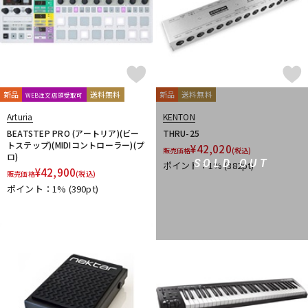
新品
送料無料
新品
送料無料
WEB注文店頭受取可
Arturia
KENTON
BEATSTEP PRO (アートリア)(ビー
THRU-25
トステップ)(MIDIコントローラー)(プ
¥
42,020
販売価格
(税込)
ロ)
SOLD OUT
ポイント：1%
(382pt)
¥
42,900
販売価格
(税込)
ポイント：1%
(390pt)