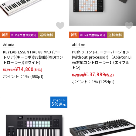
新品
送料無料
新品
送料無料
WEB注文店頭受取可
WEB注文店頭受取可
Arturia
ableton
KEYLAB ESSENTIAL 88 MK3 (アー
Push 3 コントローラーバージョン
トリア)(キーラボ)(88鍵盤)(MIDIコン
(without processor) 【Ableton Li
トローラー)(ホワイト)
ve対応コントローラー】(エイブル
トン)
¥
74,800
販売価格
(税込)
¥
137,999
販売価格
(税込)
ポイント：1%
(680pt)
ポイント：1%
(1254pt)
ポイント
5%
還元