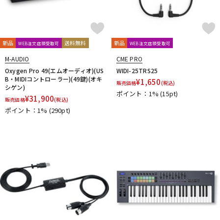
新品
送料無料
新品
WEB注文店頭受取可
WEB注文店頭受取可
M-AUDIO
CME PRO
Oxygen Pro 49(エムオーディオ)(US
WIDI-25TRS25
B・MIDIコントローラー)(49鍵)(オキ
¥
1,650
販売価格
(税込)
シゲン)
ポイント：1%
(15pt)
¥
31,900
販売価格
(税込)
ポイント：1%
(290pt)