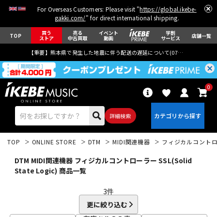
For Overseas Customers: Please visit "
https://global.ikebe-
gakki.com/
" for direct international shipping.
買う
売る
イベント
学割
TOP
店舗一覧
ストア
中古買取
動画
サービス
【重要】熊本県で発生した地震に伴う配送の遅延について(
07月29日
更新)
0
詳細検索
TOP
ONLINE STORE
DTM
MIDI関連機器
フィジカルコント
DTM MIDI関連機器 フィジカルコントローラー SSL(Solid
State Logic) 商品一覧
3
件
エレキギター
アコギ/エレアコ
更に絞り込む