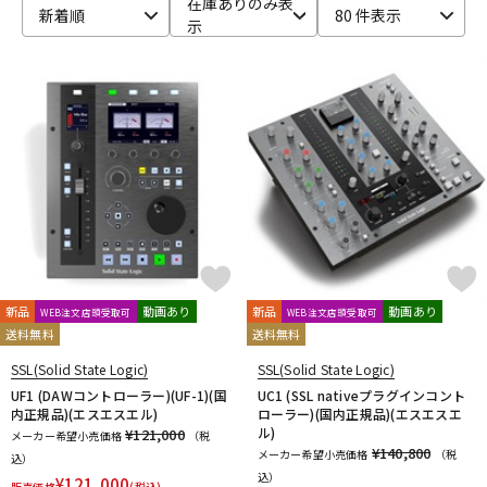
在庫ありのみ表
新着順
80 件表示
示
ベース
ウクレレ
ドラム
パーカッション
キーボード
電子ピアノ
管楽器
その他楽器
新品
動画あり
新品
動画あり
WEB注文店頭受取可
WEB注文店頭受取可
送料無料
送料無料
アンプ
エフェクター
SSL(Solid State Logic)
SSL(Solid State Logic)
UF1 (DAWコントローラー)(UF-1)(国
UC1 (SSL nativeプラグインコント
内正規品)(エスエスエル)
ローラー)(国内正規品)(エスエスエ
DJ機器
DTM
ル)
¥121,000
メーカー希望小売価格
（税
¥140,800
メーカー希望小売価格
（税
込）
込）
¥
121,000
販売価格
(税込)