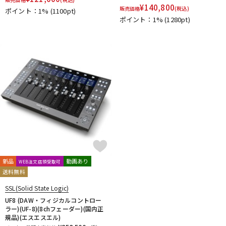
¥
140,800
DTM オンライン納品
レコーディング機器
販売価格
(税込)
ポイント：1%
(1100pt)
ポイント：1%
(1280pt)
配信/ライブ機器
楽器アクセサリ
中古
ヴィンテージ
新品
動画あり
WEB注文店頭受取可
送料無料
SSL(Solid State Logic)
UF8 (DAW・フィジカルコントロー
ラー)(UF-8)(8chフェーダー)(国内正
規品)(エスエスエル)