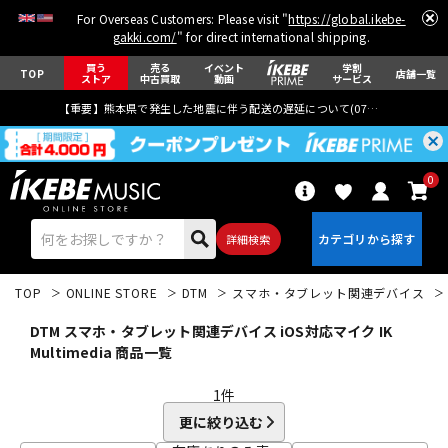
For Overseas Customers: Please visit "
https://global.ikebe-
gakki.com/
" for direct international shipping.
買う
売る
イベント
学割
TOP
店舗一覧
ストア
中古買取
動画
サービス
【重要】熊本県で発生した地震に伴う配送の遅延について(
07月29日
更新)
0
詳細検索
TOP
ONLINE STORE
DTM
スマホ・タブレット関連デバイス
DTM スマホ・タブレット関連デバイス iOS対応マイク IK
Multimedia 商品一覧
1
件
エレキギター
アコギ/エレアコ
更に絞り込む