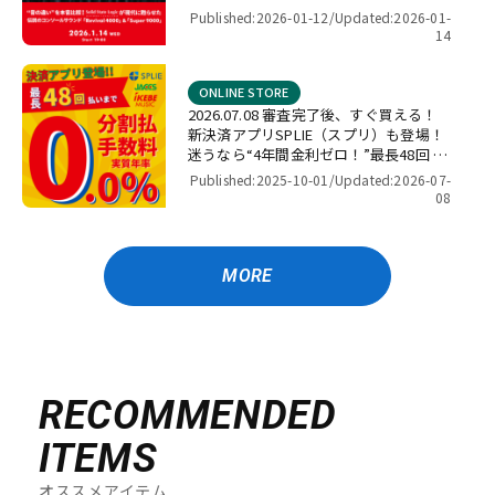
4000」＆「Super 9000」【presented
Published:2026-01-12/
Updated:2026-01-
by パワーレック】
14
ONLINE STORE
2026.07.08 審査完了後、すぐ買える！
新決済アプリSPLIE（スプリ）も登場！
迷うなら“4年間金利ゼロ！”最長48回 無
金利キャンペーン
Published:2025-10-01/
Updated:2026-07-
08
MORE
RECOMMENDED
ITEMS
オススメアイテム