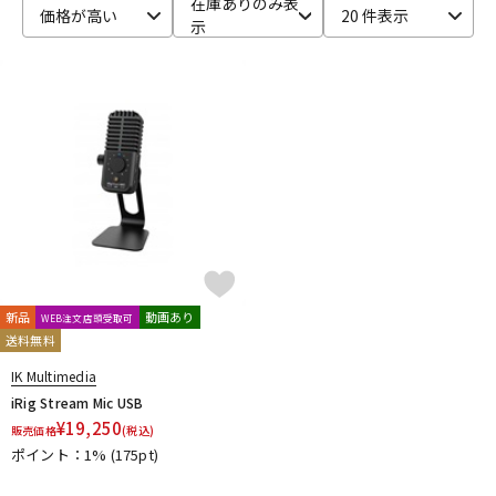
在庫ありのみ表
価格が高い
20 件表示
示
ベース
ウクレレ
ドラム
パーカッション
キーボード
電子ピアノ
管楽器
その他楽器
新品
動画あり
WEB注文店頭受取可
送料無料
アンプ
エフェクター
IK Multimedia
iRig Stream Mic USB
¥
19,250
販売価格
(税込)
DJ機器
DTM
ポイント：1%
(175pt)