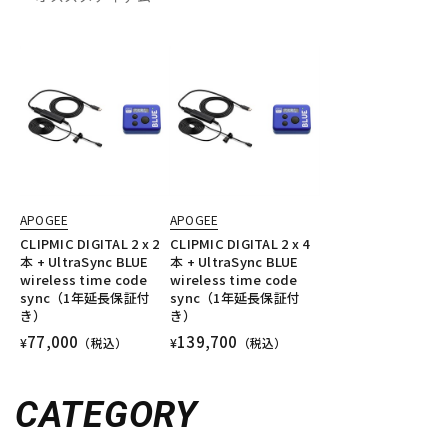
APOGEE
APOGEE
CLIPMIC DIGITAL 2 x 2
CLIPMIC DIGITAL 2 x 4
本 + UltraSync BLUE
本 + UltraSync BLUE
wireless time code
wireless time code
sync（1年延長保証付
sync（1年延長保証付
き）
き）
77,000
139,700
¥
（税込）
¥
（税込）
CATEGORY