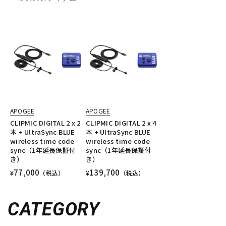
APOGEE
APOGEE
CLIPMIC DIGITAL 2 x 2
CLIPMIC DIGITAL 2 x 4
本 + UltraSync BLUE
本 + UltraSync BLUE
wireless time code
wireless time code
sync（1年延長保証付
sync（1年延長保証付
き）
き）
77,000
139,700
¥
（税込）
¥
（税込）
CATEGORY