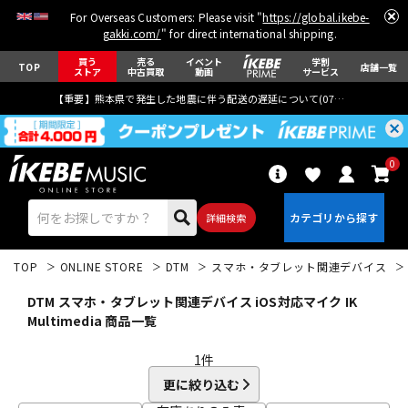
For Overseas Customers: Please visit "
https://global.ikebe-
gakki.com/
" for direct international shipping.
買う
売る
イベント
学割
TOP
店舗一覧
ストア
中古買取
動画
サービス
【重要】熊本県で発生した地震に伴う配送の遅延について(
07月29日
更新)
0
詳細検索
TOP
ONLINE STORE
DTM
スマホ・タブレット関連デバイス
DTM スマホ・タブレット関連デバイス iOS対応マイク IK
Multimedia 商品一覧
1
件
エレキギター
アコギ/エレアコ
更に絞り込む