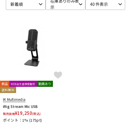
在庫ありのみ表
新着順
40 件表示
示
ベース
ウクレレ
ドラム
パーカッション
キーボード
電子ピアノ
管楽器
その他楽器
新品
動画あり
WEB注文店頭受取可
送料無料
アンプ
エフェクター
IK Multimedia
iRig Stream Mic USB
¥
19,250
販売価格
(税込)
DJ機器
DTM
ポイント：1%
(175pt)