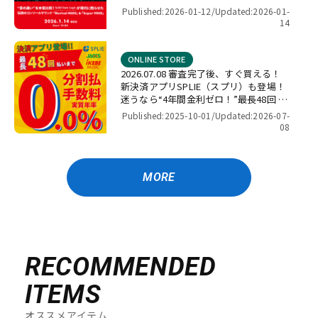
4000」＆「Super 9000」【presented
Published:2026-01-12/
Updated:2026-01-
by パワーレック】
14
ONLINE STORE
2026.07.08 審査完了後、すぐ買える！
新決済アプリSPLIE（スプリ）も登場！
迷うなら“4年間金利ゼロ！”最長48回 無
金利キャンペーン
Published:2025-10-01/
Updated:2026-07-
08
MORE
RECOMMENDED
ITEMS
オススメアイテム