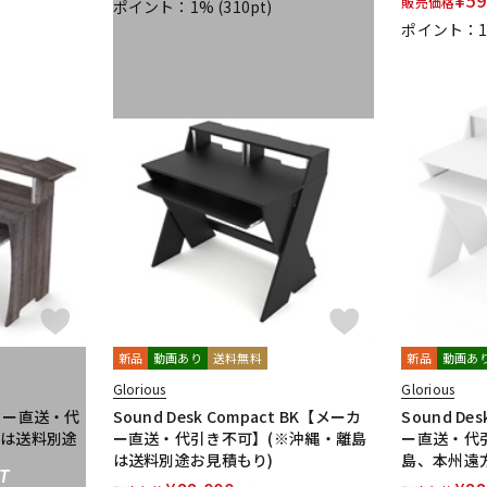
販売価格
ポイント：1%
(310pt)
ポイント：
新品
動画あり
送料無料
新品
動画あ
Glorious
Glorious
ーカー直送・代
Sound Desk Compact BK【メーカ
Sound De
島は送料別途
ー直送・代引き不可】(※沖縄・離島
ー直送・代
は送料別途お見積もり)
島、本州遠
T