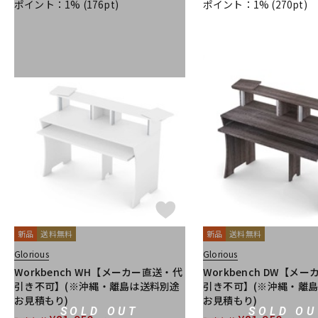
ポイント：1%
(176pt)
ポイント：1%
(270pt)
新品
送料無料
新品
送料無料
Glorious
Glorious
Workbench WH【メーカー直送・代
Workbench DW【メ
引き不可】(※沖縄・離島は送料別途
引き不可】(※沖縄・離
お見積もり)
お見積もり)
SOLD OUT
SOLD OU