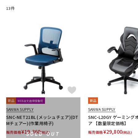
GATOR Frameworks
GRACE design
HEAVYOCITY
HEiL SO
13
件
INTERNET
iZotope
K-N
KAWAI
KAWAII FUTURESAMPLES
KENTON
Kikutani
Kle
MOTU
MUTEC
Native Instruments
Nektar Technology
O-R
OVERLOUD
Oyaide
Pearl
PG Music
Pitch Innovations
Rational Acoustics
Rob Papen
RODE
Roland
ROLI
S-T
SANWA SUPPLY
SENNHEISER
serato
SHURE
SLATE AU
Steinberg
Steven Slate Audio
stokyo
STREZOV SAMPLI
Thrustmaster
TOONTRACK
Tracktion
TRUE DYNA
U-Z
UDG
u-he（ユーヒー）
UJAM
Universal Audio
unknow
新品
新品
WEB注文店頭受取可
XFER RECORDS
xlnaudio
XSONIC
YAMAHA
ZAOR
SANWA SUPPLY
SANWA SUPPLY
他
SNC-NET21BL (メッシュチェア)(DT
SNC-L20GY ゲーミン
1st PLACE
360 Reality Audio
RELAB Development
FREQP
Mチェアー)(作業用椅子)
ア 【数量限定価格】
¥
19,360
¥
29,800
販売価格
販売価格
(税込)
(税込)
SOLD OUT