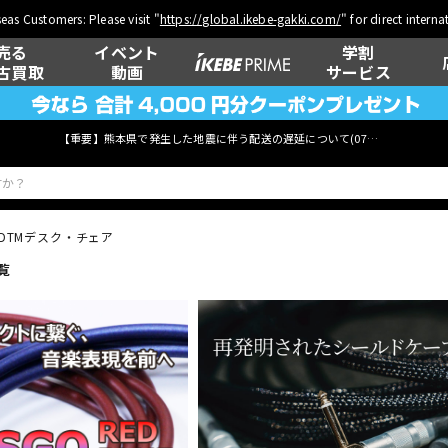
eas Customers: Please visit "
https://global.ikebe-gakki.com/
" for direct intern
売る
イベント
学割
古買取
動画
サービス
【重要】熊本県で発生した地震に伴う配送の遅延について(
07月29日
更新)
DTMデスク・チェア
覧
ベース
ウクレレ
管楽器
その他楽器