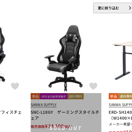
UND
HERCULES
ICON
iConnectivity
IK Multimedia
Ikebe Or
更に絞り込む
vgrand
KORG
Krotos
LEWITT
Lexicon
Lynx
MACKIE
NEUMANN
NOVATION
Nugen Audio
Plugin Alliance
POLYVERSE
Positive Grid
PreSonus
Pris
RUPERT NEVE DESIGNS
DIO
SlateDigital
Softube
Sonarworks
Sonic Studio
Sonn
NG
Studiologic
SynchroArts
SYNTHOGY
TAC SYSTEM
TAS
n
UVI
Vengeance Sound
VI Labs
VIENNA
Vital Arts
Wal
新品
送料無料
新品
送料無
WEB注文店頭受取可
ZOOM
SANWA SUPPLY
SANWA SUPP
グオフィスチェ
SNC-L18GY ゲーミングスタイルチ
ERD-SH1
ORT
Glorious
Mntra
Minimal Audio
cmf by NOTHING
ェア
（W1400
メーカー希望
¥
34,100
販売価格
(税込)
SOLD OUT
¥
59