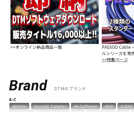
DJ機器
DTM
中古
ヴィンテー
>>オンライン納品商品一覧
PASSGO Cab
ルシリーズを発
>>特集ページ
Brand
DTMのブランド
A-C
ableton
Acoustic Samples
AH-Software
AKAI
ALESIS
Audioease
audio-technica
AVID
BestService
BFD
D-I
DAHUA
DECKSAVER
DiGiGrid
DOTEC AUDIO
EAST WES