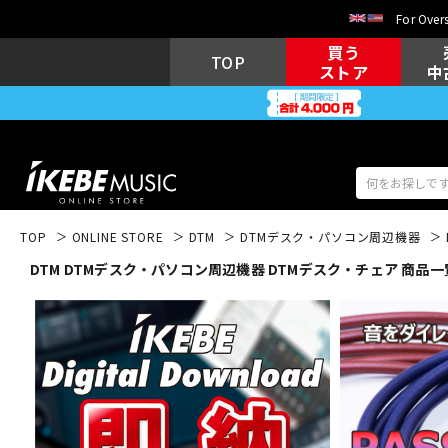
For Overs
買う
TOP
ストア
中
TOP
ONLINE STORE
DTM
DTMデスク・パソコン周辺機器
DTM DTMデスク・パソコン周辺機器 DTMデスク・チェア 商品一
アコギ/エレ
エレキギター
アコ
キーボード
電子ピアノ