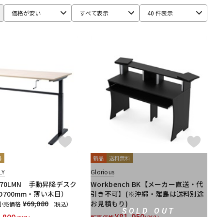
iginal
IMAGE LINE SOFTWARE
Inspired Acoustics
価格が安い
すべて表示
40 件表示
M-AUDIO
McDSP
MIDIPLUS
MONSTER CABLE
moog
mSound
PROJECT SAM
Prominy
Radial
ox
SoundToys
SPECTRASONICS
SSL(Solid State Logic)
CAM
tc electronic
TC helicon
Teenage Engineering
dorf
Wave Machine Labs
WaveDNA
WAVES
Whirlwind
料
新品
送料無料
LY
Glorious
4070LMN 手動昇降デスク
Workbench BK【メーカー直送・代
×D700mm・薄い木目）
引き不可】(※沖縄・離島は送料別途
¥69,080
お見積もり)
小売価格
（税込）
SOLD OUT
¥
81,950
,800