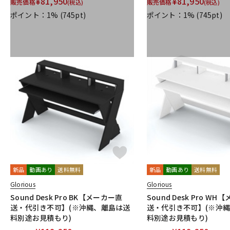
¥
81,950
¥
81,950
販売価格
販売価格
(税込)
(税込)
ポイント：1%
(745pt)
ポイント：1%
(745pt)
新品
動画あり
送料無料
新品
動画あり
送料無料
Glorious
Glorious
Sound Desk Pro BK【メーカー直
Sound Desk Pro W
送・代引き不可】(※沖縄、離島は送
送・代引き不可】(※沖
料別途お見積もり)
料別途お見積もり)