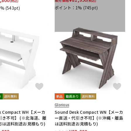
販売価格
(税込)
(税込)
ポイント：1%
(745pt)
1%
(543pt)
り
送料無料
新品
動画あり
送料無料
Glorious
sk Compact WH【メーカ
Sound Desk Compact WN【メーカ
引き不可】 (※北海道、離
ー直送・代引き不可】(※沖縄・離島
方は送料別途お見積もり)
は送料別途お見積もり)