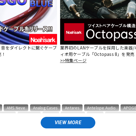
DTM オンラ
レコーディン
イン納品
グ機器
ジ
le – 音をダイレクトに繋ぐケーブ
業界初のLANケーブルを採用した楽器/
売！
ィオ用ケーブル「Octopass 8」を発売
>>特集ページ
AMS Neve
Analog Cases
Antares
Antelope Audio
APOG
BITWIG
Blackstar
BOSS
celemony
Cevio
CINESAMPLES
VIEW MORE
T
ENHANCIA
ESI
Eventide
Expressive E
FabFilter
FLUX