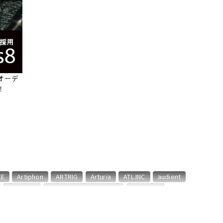
配信/ライブ
楽器アクセサ
機器
リ
オーデ
！
EE
Artiphon
ARTRIG
Arturia
ATL.INC
audient
CME PRO
CRIMSON TECHNOLOGY
CRYPTON
::
Focusrite
Future Audio Workshop
GARRITAN