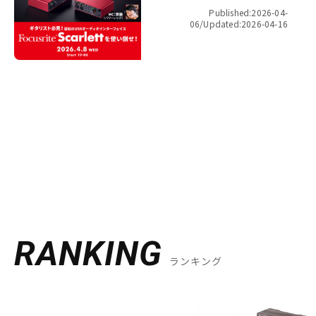
Focusrite Scarlett を使い倒
Published:2026-04-
せ！【presented by パワーレ
06/
Updated:2026-04-16
ック】
RANKING
ランキング