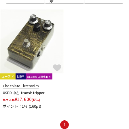
示
ベース
ウクレレ
ドラム
パーカッション
キーボード
電子ピアノ
管楽器
その他楽器
ユーズド
NEW
WEB注文店頭受取可
Chocolate Electronics
アンプ
エフェクター
USED 中古 transistripper
¥
17,600
販売価格
(税込)
ポイント：1%
(160pt)
DJ機器
DTM
1