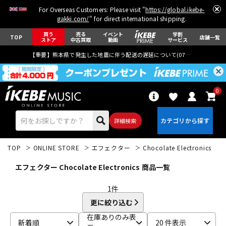
For Overseas Customers: Please visit "
https://global.ikebe-
gakki.com/
" for direct international shipping.
買う
売る
イベント
学割
TOP
店舗一覧
ストア
中古買取
動画
サービス
【重要】熊本県で発生した地震に伴う配送の遅延について(
07月29日
更新)
0
詳細検索
TOP
ONLINE STORE
エフェクター
Chocolate Electronics
エフェクター Chocolate Electronics 商品一覧
1
件
更に絞り込む
エレキギター
アコギ/エレアコ
在庫ありのみ表
新着順
20 件表示