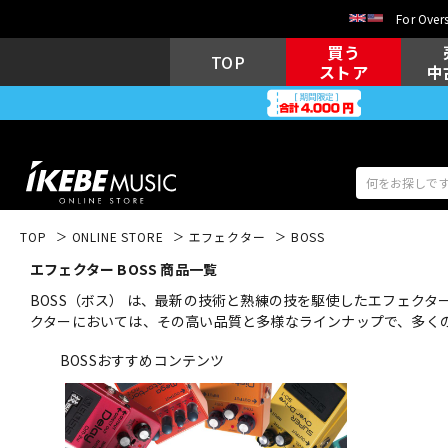
For Overs
買う
TOP
ストア
中
TOP
ONLINE STORE
エフェクター
BOSS
エフェクター BOSS 商品一覧
アコギ/エレ
エレキギター
アコ
BOSS（ボス） は、最新の技術と熟練の技を駆使したエフェク
クターにおいては、その高い品質と多様なラインナップで、多く
BOSSおすすめコンテンツ
キーボード
電子ピアノ