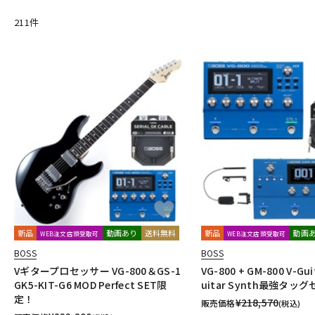
211
件
新品
動画あり
送料無料
新品
動画
WEB注文店頭受取可
WEB注文店頭受取可
BOSS
BOSS
Vギタープロセッサー VG-800＆GS-1
VG-800 + GM-800 V-Gui
GK5-KIT-G6 MOD Perfect SET限
uitar Synth最強タッ
定！
¥
218,570
販売価格
(税込)