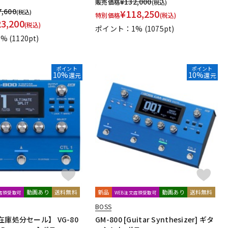
¥
132,000
販売価格
(税込)
7,600
¥
118,250
(税込)
特別価格
(税込)
23,200
(税込)
ポイント：1%
(1075pt)
1%
(1120pt)
ポイント
ポイント
10%
10%
還元
還元
動画あり
送料無料
新品
動画あり
送料無料
文店頭受取可
WEB注文店頭受取可
BOSS
在庫処分セール】 VG-80
GM-800 [Guitar Synthesizer] ギタ