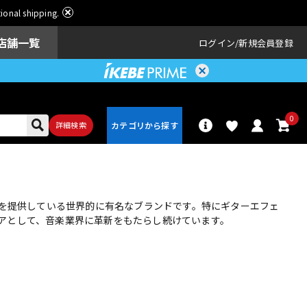
ational shipping.
店舗一覧
ログイン
新規会員登録
0
詳細検索
パーカッショ
ドラム
ン
スを提供している世界的に有名なブランドです。特にギターエフェ
アとして、音楽業界に革新をもたらし続けています。
アンプ
エフェクター