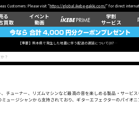
eas Customers: Please visit "
https://global.ikebe-gakki.com/
" for direct intern
売る
イベント
学割
古買取
動画
サービス
【重要】熊本県で発生した地震に伴う配送の遅延について(
07月29日
更新)
ベース
ウクレレ
ター、チューナー、リズムマシンなど最高の音を楽しめる製品・サービ
のミュージシャンから支持されており、ギターエフェクターのパイオニ
管楽器
その他楽器