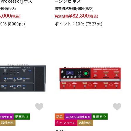
r Processor] ボス
ーシンセ ボス
,400
¥
88,000
販売価格
(税込)
(税込)
8,000
¥
82,800
(税込)
特別価格
(税込)
0%
(8000pt)
ポイント：10%
(7527pt)
動画あり
新品
動画あり
文店頭受取可
WEB注文店頭受取可
送料無料
キャンペーン
送料無料
BOSS