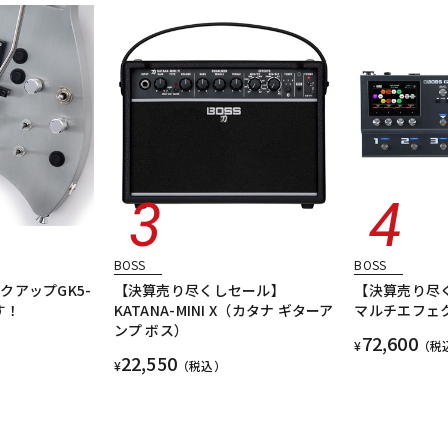
BOSS
BOSS
クアップGK5-
【決算売り尽くしセール】
【決算売り尽く
す！
KATANA-MINI X（カタナ ギターア
マルチエフェク
ンプ ボス）
72,600
¥
（税
22,550
¥
（税込）