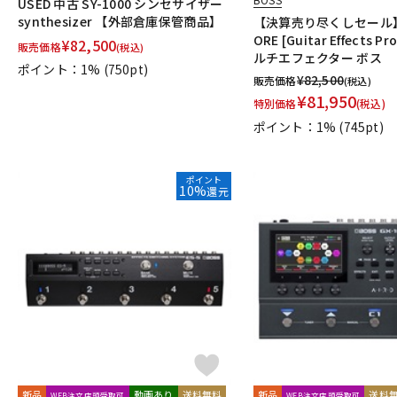
USED 中古 SY-1000 シンセサイザー
synthesizer 【外部倉庫保管商品】
【決算売り尽くしセール】G
ORE [Guitar Effects Pr
¥
82,500
販売価格
(税込)
ルチエフェクター ボス
ポイント：1%
(750pt)
¥
82,500
販売価格
(税込)
¥
81,950
特別価格
(税込)
ポイント：1%
(745pt)
ポイント
10%
還元
新品
動画あり
送料無料
新品
送料
WEB注文店頭受取可
WEB注文店頭受取可