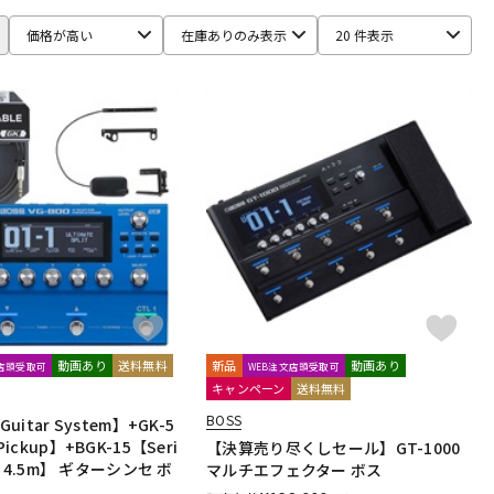
価格が高い
在庫ありのみ表示
20 件表示
動画あり
送料無料
新品
動画あり
文店頭受取可
WEB注文店頭受取可
キャンペーン
送料無料
BOSS
Guitar System】+GK-5
Pickup】+BGK-15【Seri
【決算売り尽くしセール】GT-1000
ble 4.5m】 ギターシンセ ボ
マルチエフェクター ボス