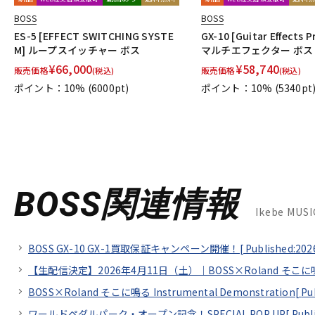
BOSS
BOSS
ES-5 [EFFECT SWITCHING SYSTE
GX-10 [Guitar Effects 
M] ループスイッチャー ボス
マルチエフェクター ボス
¥
66,000
¥
58,740
販売価格
販売価格
(税込)
(税込)
ポイント：10%
(6000pt)
ポイント：10%
(5340pt
BOSS関連情報
Ikebe MU
BOSS GX-10 GX-1買取保証キャンペーン開催！[
Published:202
【生配信決定】2026年4月11日（土）｜BOSS×Roland そこに鳴る In
BOSS×Roland そこに鳴る Instrumental Demonstration[
Pu
ワールドペダルパーク・オープン記念！SPECIAL POP UP[
Publ