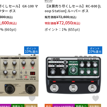
くしセール】GX-100 マ
【決算売り尽くしセール】RC-600 [L
クター ボス
oop Station] ルーパー ボス
,800
¥
72,600
販売価格
(税込)
(税込)
2,600
¥
72,050
(税込)
特別価格
(税込)
1%
(660pt)
ポイント：1%
(655pt)
ポイント
ポイント
10%
10%
還元
還元
動画あり
送料無料
新品
動画あり
送料無料
文店頭受取可
WEB注文店頭受取可