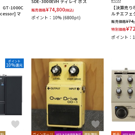
SDE-3000EVH ディレイ ボス
T-1000C
【決算売り尽
¥
74,800
販売価格
(税込)
ocessor] マ
ルチエフェ
ポイント：10%
(6800pt)
¥
74
販売価格
¥
7
特別価格
ポイント：
ポイント
10%
還元
無料
ヴィンテージ
送料無料
新品
WEB注文店頭受取可
WEB注