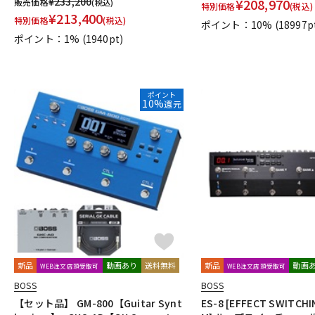
¥
233,200
¥
208,970
販売価格
(税込)
特別価格
(税込)
¥
213,400
特別価格
(税込)
ポイント：10%
(18997p
ポイント：1%
(1940pt)
ポイント
10%
還元
新品
動画あり
送料無料
新品
動画
WEB注文店頭受取可
WEB注文店頭受取可
BOSS
BOSS
【セット品】 GM-800【Guitar Synt
ES-8 [EFFECT SWITCHI