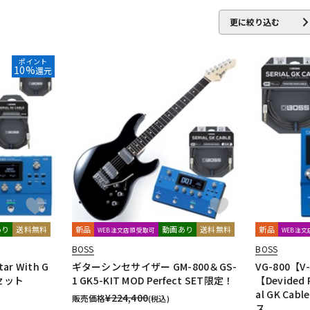
更に絞り込む
ポイント
10%
還元
あり
送料無料
新品
動画あり
送料無料
新品
WEB注文店頭受取可
WEB注
BOSS
BOSS
tar With G
ギターシンセサイザー GM-800＆GS-
VG-800【V-
グセット
1 GK5-KIT MOD Perfect SET限定！
【Devided 
al GK Ca
¥
224,400
販売価格
(税込)
ス