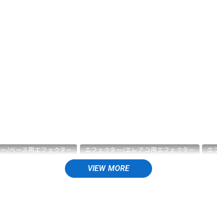
DTM オンラ
レコーディン
イン納品
グ機器
ジ
ー/ベース用エフェクター
エフェクター/エレアコ用エフェクター
エ
/ワイヤレスシステム
エフェクター/電源周辺機器
エフェクター/その
レコーディング
配信機器・ライブ機器
楽器アクセサリ
ユー