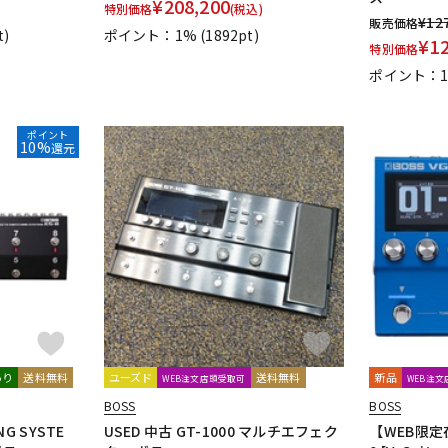
¥
208,200
特別価格
(税込)
¥
12
販売価格
t)
ポイント：1%
(1892pt)
¥
1
特別価格
ポイント：
ポイント
10%
還元
あり
送料無料
ユーズド
送料無料
新品
WEB注文店頭受取可
WEB注
BOSS
BOSS
NG SYSTE
USED 中古 GT-1000 マルチエフェク
【WEB限定