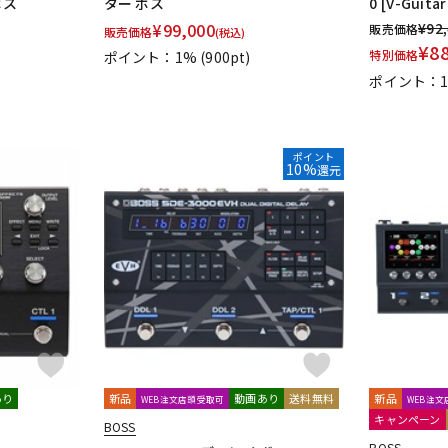
ボス
ター ボス
0 [V-Guita
¥
99,000
¥
92
販売価格
販売価格
(税込)
¥
8
特別価格
)
ポイント：1%
(900pt)
ポイント：1
ポイント
10%
還元
あり
新品
動画あり
送料無料
新品
WEB注文店頭受取可
WEB注
キャンペーン
BOSS
BOSS