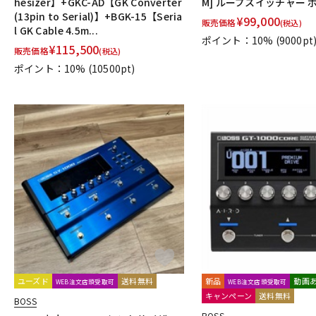
hesizer】+GKC-AD【GK Converter
M] ループスイッチャー 
(13pin to Serial)】+BGK-15【Seria
¥
99,000
販売価格
(税込)
l GK Cable 4.5m...
ポイント：10%
(9000pt
¥
115,500
販売価格
(税込)
ポイント：10%
(10500pt)
ユーズド
送料無料
新品
動画
WEB注文店頭受取可
WEB注文店頭受取可
キャンペーン
送料無料
BOSS
BOSS