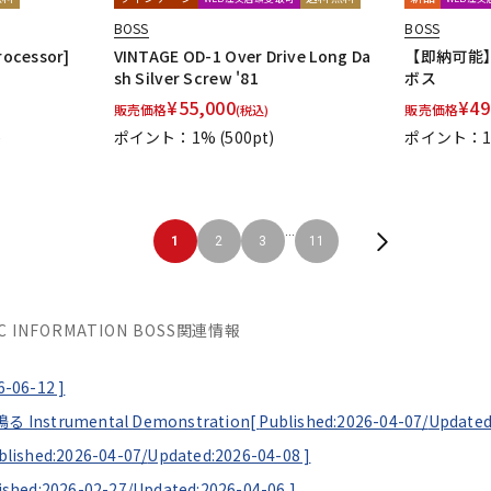
BOSS
BOSS
Processor]
VINTAGE OD-1 Over Drive Long Da
【即納可能】VE
sh Silver Screw '81
ボス
¥
55,000
¥
49
販売価格
販売価格
(税込)
)
ポイント：1%
(500pt)
ポイント：1
...
1
2
3
11
SIC INFORMATION BOSS関連情報
6-06-12
]
strumental Demonstration[
Published:2026-04-07/
Updated
blished:2026-04-07/
Updated:2026-04-08
]
ished:2026-02-27/
Updated:2026-04-06
]