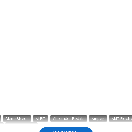
DTM オンラ
レコーディン
イン納品
グ機器
ジ
Akima&Neos
ALBIT
Alexander Pedals
Ampeg
AMT Electr
n
audio-technica