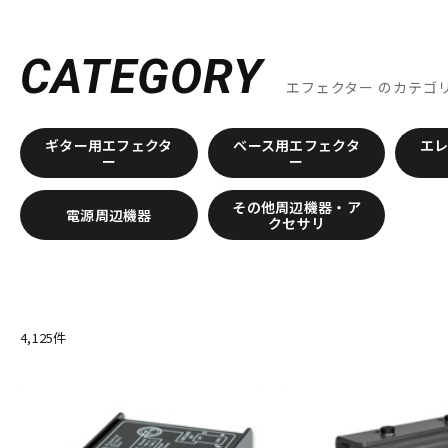
B
BANZAI
Bassics
BECOS
BEETRONICS
Benevale
Be
BOSS
CATEGORY
C
エフェクター
のカテゴ
CAJ
CARL MARTIN
CAT’S Factory
catalinbread
Chandl
Cornerstone
Crazy Tube Circuits
CULT
ギター用エフェクタ
ベース用エフェクタ
エ
D
ー
ー
D’Addario
DAN ARMSTRONG
DanDrive
Danelectro
Da
DISASTER AREA
DLS
DOD
Dophix
DryBell
DSM & H
その他周辺機器・ア
電源周辺機器
クセサリ
E
E.W.S.
EarthQuaker Devices
E-BOW
EBS
Effects Bake
Enfini Custom Works
ENGL
ENO Music
ERNIE BALL
Eve
F
FAT
Fender
Fender USA
FISHMAN
Floatia Designs
4,125
件
FRIEDMAN
friendly fire Fx
FRYER GUITARS
FUCHS
Ful
G
G2D
Gamechanger | Audio
GATOR
GFISYSTEM
GID
H
HATA
HEADRUSH
Headway Music Audio
Herbe＆Chick