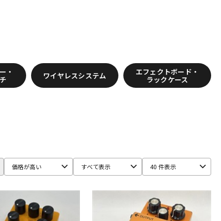
AM
Blackstar
Bogner
BONDI EFFECTS
BOOROCKS
DEVICES
Conisis
COPILOT FX
CopperSound Pedals
ー・
エフェクトボード・
ワイヤレスシステム
チ
ラックケース
ago
DIAMOND Guitar Pedals
Diezel
Digitech
O EXPERIMENTS
Elk
EMMA
Empress Effects
ENDROLL
he Tone
Freedom Custom Guitar Research
Fret-Ware
価格が高い
すべて表示
40 件表示
r Amps
Greuter Audio
Gurus Amp
Guyatone
HOTONE
HTJ-WORKS
Hughes&Kettner
HUMAN GEAR