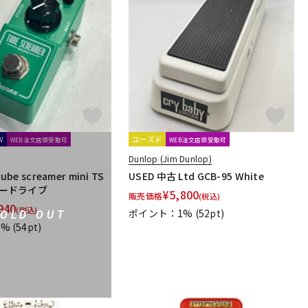
W
ユーズド
WEB注文店頭受取可
WEB注文店頭受取可
Dunlop (Jim Dunlop)
ube screamer mini TS
USED 中古 Ltd GCB-95 White
ーバードライブ
¥
5,800
販売価格
(税込)
940
(税込)
ポイント：1%
(52pt)
SOLD OUT
1%
(54pt)