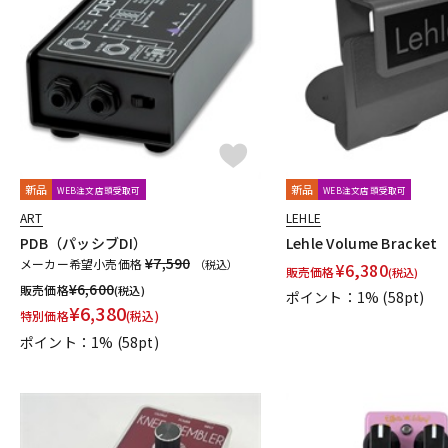
I-J
Ibanez
idea sound product
IK Multimedia
Ikebe Original
Jackson Audio
JAM Pedals
JEN
JHS Pedals
JOYO
K
KarDiaN
keeley
KEEP
KEMPER
KES
Khan Audio
L
L'
L.R.Baggs
Lauren Audio
LEHLE
Leqtique
Limeto
新品
新品
WEB注文店頭受取可
WEB注文店頭受取可
M
ART
LEHLE
MAD PROFESSOR
Maestro
Manlay Sound
Mark Bass
PDB（パッシブDI）
Lehle Volume Bracket
Miura Guitars U.S.A.
MOD Audio
MONO
Montreux
MO
¥7,590
メーカー希望小売価格
（税込）
¥
6,380
Mythos Pedals
販売価格
(税込)
¥
6,600
販売価格
(税込)
ポイント：1%
(58pt)
N
¥
6,380
特別価格
(税込)
Neo Instruments
Neural DSP
NEXI
Noah’sark
NOBELS
ポイント：1%
(58pt)
O
OKKO
OLD BLOOD NOISE ENDEAVORS
One Control
OOP
P
P.R.S.
PAINT AUDIO
Palmer
pandaMidi Solutions
Papa 
POWER-ALL
Pro-co
Protection Racket
Providence
P