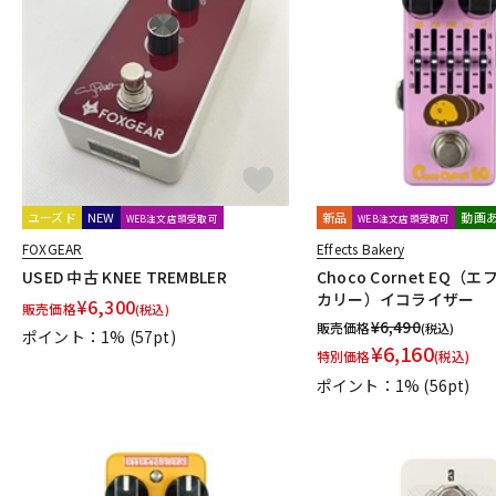
R
Radial
Rainger FX
Red House
RedWitch
RESONANT EL
ROSS
RUPERT NEVE DESIGNS
S
Sadowsky
SeamoonFX
Seide
SENNHEISER
Shigemor
Smart Belle Amplification
SMOKY SIGNAL AUDIO
SND(Shun No
strymon
SUBDECAY
Suhr Amps
SUMO STOMP
Surfy I
T
ユーズド
NEW
新品
動画
WEB注文店頭受取可
WEB注文店頭受取可
TASCAM
TBCFX
tc electronic
TDC
TECH21
Temple
FOXGEAR
Effects Bakery
U-V
USED 中古 KNEE TREMBLER
Choco Cornet EQ
カリー）イコライザー
Umbrella Company
Union Tube & Transistor
Universal Audio
¥
6,300
販売価格
(税込)
Vivie
VOCU
VooDoo LAB
VOX
¥
6,490
販売価格
(税込)
ポイント：1%
(57pt)
¥
6,160
W-Z
特別価格
(税込)
WALRUS AUDIO
Wampler Pedals
WAYHUGE
weed
Wes
ポイント：1%
(56pt)
Zahnrad by nature sound
ZEMAITIS
ZOOM
ZT Amp
Z
他
キョーリツ
マキノ工房
A.S.P.GEAR
BROWNE AMPLIFICATI
Trondheim Audio Devices
ABASI CONCEPTS
oz design
Va