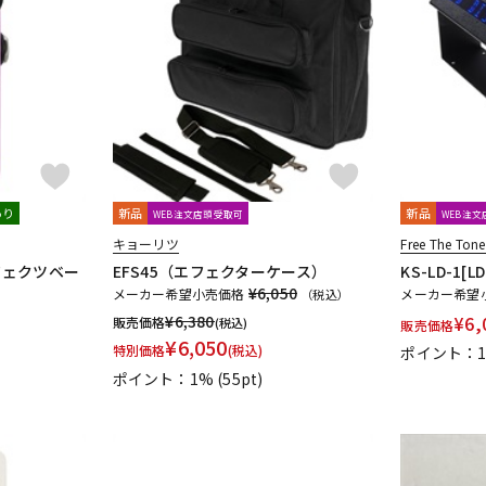
ECTRONIC DESIGN
Retro-Sonic
Reunion Blues
RevoL effects
i
shin’s music
SHINOS amplifier company Ltd.
SHURE
Singul
kina Design) * L'
Soldano
SolidGoldFX
SONOMATIC
Soul P
ndustries
SviSound
SYNERGY
あり
新品
新品
WEB注文店頭受取可
WEB注
 Audio Design
the King of Gear
Thermion
TOKYO EFFECTOR
キョーリツ
Free The Tone
（エフェクツベー
EFS45（エフェクターケース）
KS-LD-1[
¥6,050
Univox
unknown
VALETON
Valkyrie Spear
VEMURAM
メーカー希望小売価格
メーカー希望
（税込）
¥
6,380
¥
6,
販売価格
(税込)
販売価格
¥
6,050
特別価格
(税込)
ポイント：
tminster Effects
Whirlwind
Wren and Cuff Creations
XAct Tone
ポイント：1%
(55pt)
-VEX
ON
Tele.4 amplifier
KERNOM
STELLA GEAR
EAR FUZZ Effects
n Diemens Analogue Audio Disruptors
Jad Freer Audio
SUSHI BOX 