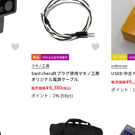
Inner Bamboo Bass Instruments (IBBI)
Interstellar Audio Machines
JPTR FX
JYUGEHM STOMPS
Kikutani
KING TONE GUITAR
KitazawaEffector
KLON
KMA M
ne Audio
Line6
LOKNOB
Lovepedal
LsL Instruments
LUN
新品
ユーズド
WEB注文店頭受取可
WE
マキノ工房
unknown
Marshall
Masatone
MASTERTONE
MAXON
meris
Mesa Boo
Switcheraftプラグ使用マキノ工房
USED 中古 
OER
Moridaira
MORLEY
Morningstar FX
Mosrite
MUSIC W
オリジナル電源ケーブル
¥
6,
販売価格
¥
6,380
販売価格
(税込)
ポイント：
ポイント：1%
(58pt)
Noel
NORDVANG CUSTOM
NUX
EGG
Orange
ORB
ORGANIC SOUNDS
ORIGIN EFFECTS
Ova
Goriot Studios
Paul Cochrane
Pedal diggers
Pedal Train
PJB
ueblo Audio
PULSE