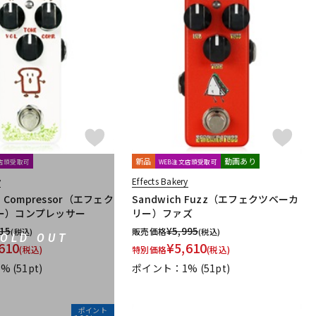
新品
動画あり
文店頭受取可
WEB注文店頭受取可
y
Effects Bakery
ead Compressor（エフェク
Sandwich Fuzz（エフェクツベーカ
ー）コンプレッサー
リー）ファズ
215
¥
5,995
販売価格
(税込)
(税込)
SOLD OUT
610
¥
5,610
(税込)
特別価格
(税込)
1%
(51pt)
ポイント：1%
(51pt)
ポイント