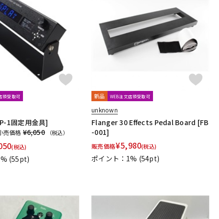
REVV
RJM
RMC
Rocktron
Roger Mayer
Roland
ar Sound
Skreddy Pedals
SM Pedals
ower Instruments
SoundBrut
SOURCE AUDIO
Stack
新品
文店頭受取可
WEB注文店頭受取可
T-REX
TRIAL
TRUE DYNA
TRUETONE
Tru-Fi
unknown
LDP-1固定用金具]
Flanger 30 Effects Pedal Board [FB
¥6,050
-001]
Vermona
VeroCity Effects Pedals
VERTEX
VitalAudio
小売価格
（税込）
¥
5,980
050
販売価格
(税込)
(税込)
ポイント：1%
(54pt)
1%
(55pt)
 Solutions
Xotic
XSONIC
Xvive
YUKI
Indigo Note
Sheeran
Science Amplification
FX
Lofi Mind Effects
HUDSON ELECTRONICS