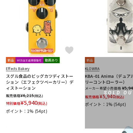
Finding That Tone
STOMPROX
1981 Inventions
1995fx
29 Pedals
320design
6 Degre
新品
動画あり
新品
WEB注文店頭受取可
Effects Bakery
KLOWRA
スグル食品のビッグカツディストー
KBA-01 Anima（デ
ション（エフェクツベーカリー）デ
リーコントローラー）
ィストーション
¥5,9
メーカー希望小売価格
SOLD OU
¥
6,215
¥
5,940
販売価格
(税込)
販売価格
(税込)
¥
5,940
特別価格
(税込)
ポイント：1%
(54pt)
ポイント：1%
(54pt)