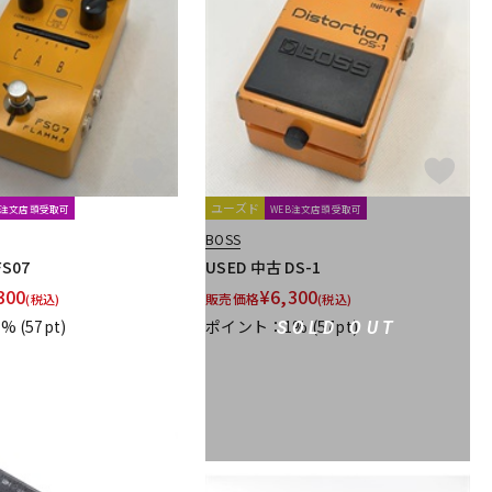
iSP
IVU Creator
J. Rockett Audio Designs
achines
KORG
Kz Guitar Works
ASTONE
ユーズド
B注文店頭受取可
WEB注文店頭受取可
BOSS
gie
mid-fi electronics
Mission Engineering
FS07
USED 中古 DS-1
ORKS
Musicom LAB
MUTEC
MU-TRON
MXR
300
¥
6,300
販売価格
(税込)
(税込)
1%
(57pt)
ポイント：1%
(57pt)
SOLD OUT
ltone
Oyaide
（Phil Jones Bass）
Poly Effects
Positive Grid