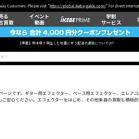
eas Customers: Please visit "
https://global.ikebe-gakki.com/
" for direct intern
売る
イベント
学割
古買取
動画
サービス
【重要】熊本県で発生した地震に伴う配送の遅延について(
07月29日
更新)
ベース
ウクレレ
ページです。ギター用エフェクター、ベース用エフェクター、エレアコ
もご安心ください。エフェクターをはじめ、その他楽器の買取も積極的
管楽器
その他楽器