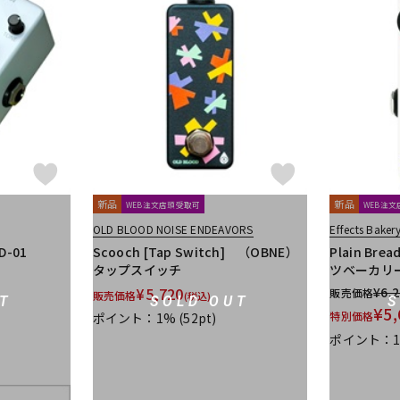
新品
新品
WEB注文店頭受取可
WEB注
OLD BLOOD NOISE ENDEAVORS
Effects Baker
D-01
Scooch [Tap Switch] （OBNE）
Plain Br
タップスイッチ
ツベーカリ
¥
5,720
¥
6,
販売価格
販売価格
(税込)
T
SOLD OUT
¥
5,
特別価格
ポイント：1%
(52pt)
ポイント：