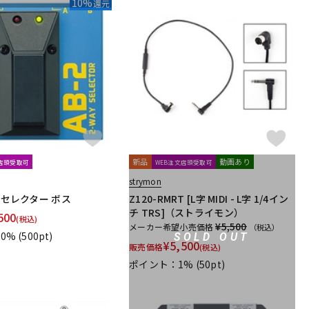
10%
還元
新品
動画あり
文店頭受取可
WEB注文店頭受取可
strymon
インセレクター ボス
Z120-RMRT [L字 MIDI - L字 1/4イン
チ TRS]（ストライモン）
500
(税込)
¥5,500
メーカー希望小売価格
（税込）
0%
(500pt)
SOLD OUT
¥
5,500
販売価格
(税込)
ポイント：1%
(50pt)