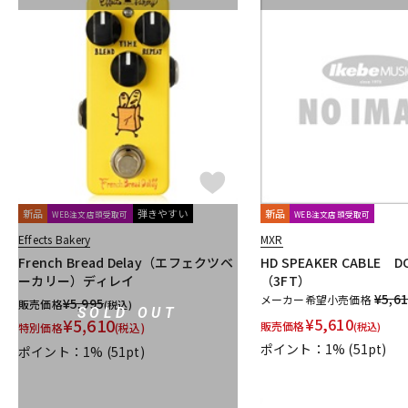
新品
弾きやすい
新品
WEB注文店頭受取可
WEB注文店頭受取可
Effects Bakery
MXR
French Bread Delay（エフェクツベ
HD SPEAKER CABLE 
ーカリー）ディレイ
（3FT）
¥5,6
メーカー希望小売価格
¥
5,995
販売価格
(税込)
SOLD OUT
¥
5,610
¥
5,610
販売価格
(税込)
特別価格
(税込)
ポイント：1%
(51pt)
ポイント：1%
(51pt)