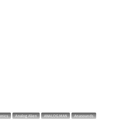
配信/ライブ
楽器アクセサ
機器
リ
onics
Analog Alien
ANALOG.MAN
Anasounds