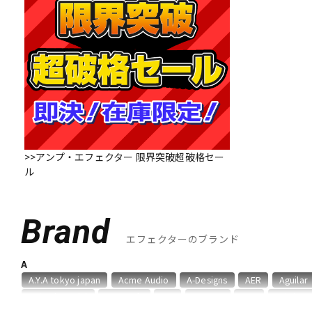
DJ機器
DTM
中古
ヴィンテー
>>アンプ・エフェクター 限界突破超破格セー
ル
Brand
エフェクターのブランド
A
A.Y.A tokyo japan
Acme Audio
A-Designs
AER
Aguilar
Animals Pedal
Ant Craft
API
ARMOR
ART
Ashdow