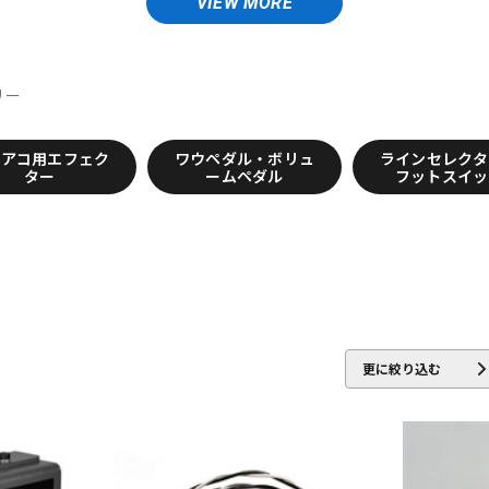
VIEW MORE
nson Amps
Beyond
Big Joe
Birdland
BJFE
Blackberry J
リー
er
Chase Bliss Audio
Chocolate Electronics
CNB
COLLISION 
レアコ用エフェク
ワウペダル・ボリュ
ラインセレクタ
ター
ームペダル
フットスイッ
rkglass Electronics
dbx
Death by Audio
DEE
Demeter
di
UMBOLDT ELECTRONICS
Dunlop (Jim Dunlop)
ry
EKO
Electro Harmonix
ELECTROGRAVE
ELECTRONIC AUDI
ntide
EXCEL
EX-Pro
Fortin Amplification
F-Pedals
FRACTAL AUDIO SYSTEMS
Free T
更に絞り込む
ltone
GRACE design
GREAT EASTERN FX
GRECO
Greenchild
Gree
Hermida Audio Technology
HORIZON DEVICES
HORNET DEVICE