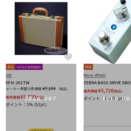
新品
新品
WEB注文店頭受取可
GID
RevoL effects
EFH-201TW
ZEBRA BASS DRIVE EBO
¥7,150
メーカー希望小売価格
（税込）
¥
5,720
販売価格
(税込)
¥
5,720
販売価格
(税込)
ポイント：1%
(52pt)
SOLD OUT
SOLD OU
ポイント：1%
(52pt)