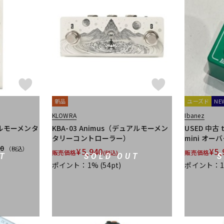
es FX
新品
ユーズド
NE
KLOWRA
Ibanez
ュアルモーメンタ
KBA-03 Animus（デュアルモーメン
USED 中古 t
タリーコントローラー）
mini オ
40
（税込）
¥
5,940
¥
5,
販売価格
販売価格
(税込)
T
SOLD OUT
ポイント：1%
(54pt)
ポイント：