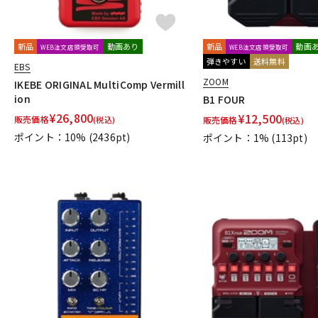
ROSS
RUPERT NEVE DESIGNS
S
Sadowsky
SeamoonFX
Seide
SENNHEISER
Shigemor
新品
動画あり
新品
動画
WEB注文店頭受取可
WEB注文店頭受取可
Smart Belle Amplification
SMOKY SIGNAL AUDIO
SND(Shun No
弾きやすい
送料無料
EBS
strymon
SUBDECAY
Suhr Amps
SUMO STOMP
Surfy I
ZOOM
IKEBE ORIGINAL MultiComp Vermill
T
ion
B1 FOUR
TASCAM
TBCFX
tc electronic
TDC
TECH21
Temple
¥
26,800
¥
12,500
販売価格
(税込)
販売価格
(税込)
U-V
ポイント：10%
(2436pt)
ポイント：1%
(113pt)
Umbrella Company
Union Tube & Transistor
Universal Audio
Vivie
VOCU
VooDoo LAB
VOX
W-Z
WALRUS AUDIO
Wampler Pedals
WAYHUGE
weed
Wes
Zahnrad by nature sound
ZEMAITIS
ZOOM
ZT Amp
Z
他
キョーリツ
マキノ工房
A.S.P.GEAR
BROWNE AMPLIFICATI
Trondheim Audio Devices
ABASI CONCEPTS
oz design
Va
Finding That Tone
STOMPROX
1981 Inventions
1995fx
29 Pedals
320design
6 Degre