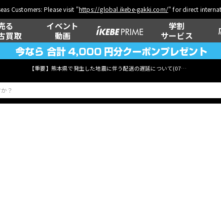
eas Customers: Please visit "
https://global.ikebe-gakki.com/
" for direct intern
売る
イベント
学割
古買取
動画
サービス
【重要】熊本県で発生した地震に伴う配送の遅延について(
07月29日
更新)
ベース
ウクレレ
管楽器
その他楽器