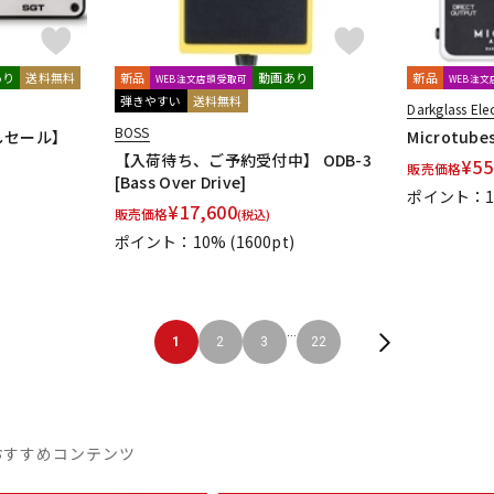
あり
送料無料
新品
動画あり
新品
WEB注文店頭受取可
WEB注
弾きやすい
送料無料
Darkglass Ele
BOSS
くしセール】
Microtubes
【入荷待ち、ご予約受付中】 ODB-3
¥
55
販売価格
[Bass Over Drive]
ポイント：1
¥
17,600
販売価格
(税込)
)
ポイント：10%
(1600pt)
...
1
2
3
22
おすすめコンテンツ