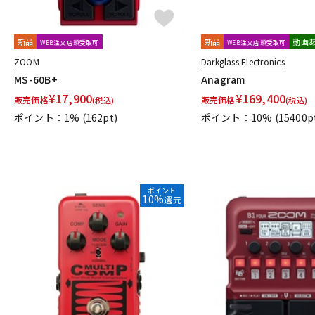
Jackson Audio
JAM Pedals
JEN
JHS Pedals
JOYO
K
KarDiaN
keeley
KEEP
KEMPER
KES
Khan Audio
新品
新品
動画
WEB注文店頭受取可
WEB注文店頭受取可
L
ZOOM
Darkglass Electronics
L'
L.R.Baggs
Lauren Audio
LEHLE
Leqtique
Limeto
MS-60B+
Anagram
M
¥
17,900
¥
169,400
販売価格
販売価格
(税込)
(税込)
MAD PROFESSOR
Maestro
Manlay Sound
Mark Bass
ポイント：1%
(162pt)
ポイント：10%
(15400p
Miura Guitars U.S.A.
MOD Audio
MONO
Montreux
MO
Mythos Pedals
N
Neo Instruments
Neural DSP
NEXI
Noah’sark
NOBELS
ポイント
O
10%
還元
OKKO
OLD BLOOD NOISE ENDEAVORS
One Control
OOP
P
P.R.S.
PAINT AUDIO
Palmer
pandaMidi Solutions
Papa 
POWER-ALL
Pro-co
Protection Racket
Providence
P
R
Radial
Rainger FX
Red House
RedWitch
RESONANT EL