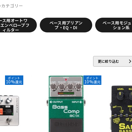
のカテゴリー
er
Chase Bliss Audio
Chocolate Electronics
CNB
COLLISION 
ース用オートワ
ベース用プリアン
ベース用モジュ
・エンベロープフ
プ・EQ・DI
ション系
ィルター
rkglass Electronics
dbx
Death by Audio
DEE
Demeter
di
UMBOLDT ELECTRONICS
Dunlop (Jim Dunlop)
ry
EKO
Electro Harmonix
ELECTROGRAVE
ELECTRONIC AUDI
ntide
EXCEL
EX-Pro
更に絞り込む
Fortin Amplification
F-Pedals
FRACTAL AUDIO SYSTEMS
Free T
ポイント
ポイント
10%
10%
還元
還元
ltone
GRACE design
GREAT EASTERN FX
GRECO
Greenchild
Gree
Hermida Audio Technology
HORIZON DEVICES
HORNET DEVICE
Inner Bamboo Bass Instruments (IBBI)
Interstellar Audio Machines