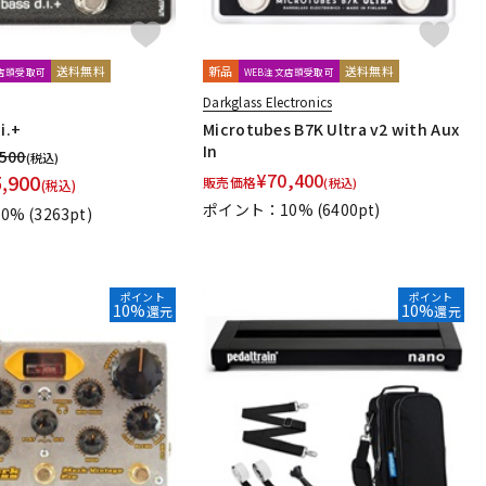
ar Sound
Skreddy Pedals
SM Pedals
送料無料
新品
送料無料
文店頭受取可
WEB注文店頭受取可
ower Instruments
SoundBrut
SOURCE AUDIO
Stack
Darkglass Electronics
i.+
Microtubes B7K Ultra v2 with Aux
In
,500
(税込)
T-REX
TRIAL
TRUE DYNA
TRUETONE
Tru-Fi
¥
70,400
5,900
販売価格
(税込)
(税込)
ポイント：10%
(6400pt)
0%
(3263pt)
Vermona
VeroCity Effects Pedals
VERTEX
VitalAudio
ポイント
ポイント
 Solutions
Xotic
XSONIC
Xvive
YUKI
10%
10%
還元
還元
Indigo Note
Sheeran
Science Amplification
FX
Lofi Mind Effects
HUDSON ELECTRONICS