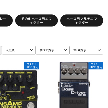
DEVICES
Conisis
COPILOT FX
CopperSound Pedals
レー
その他ベース用エフ
ベース用マルチエフ
ェクター
ェクター
ago
DIAMOND Guitar Pedals
Diezel
Digitech
O EXPERIMENTS
Elk
EMMA
Empress Effects
ENDROLL
人気順
すべて表示
20 件表示
he Tone
Freedom Custom Guitar Research
Fret-Ware
ポイント
ポイント
10%
10%
還元
還元
r Amps
Greuter Audio
Gurus Amp
Guyatone
HOTONE
HTJ-WORKS
Hughes&Kettner
HUMAN GEAR
iSP
IVU Creator
J. Rockett Audio Designs