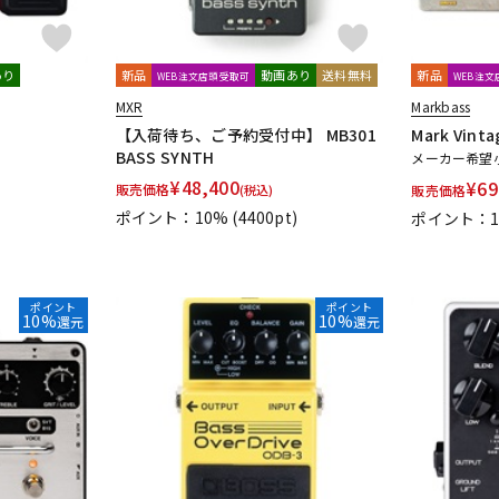
あり
新品
動画あり
送料無料
新品
WEB注文店頭受取可
WEB注
MXR
Markbass
【入荷待ち、ご予約受付中】 MB301
Mark Vinta
BASS SYNTH
メーカー希望
¥
48,400
¥
69
販売価格
(税込)
販売価格
ポイント：10%
(4400pt)
ポイント：1
ポイント
ポイント
10%
10%
還元
還元