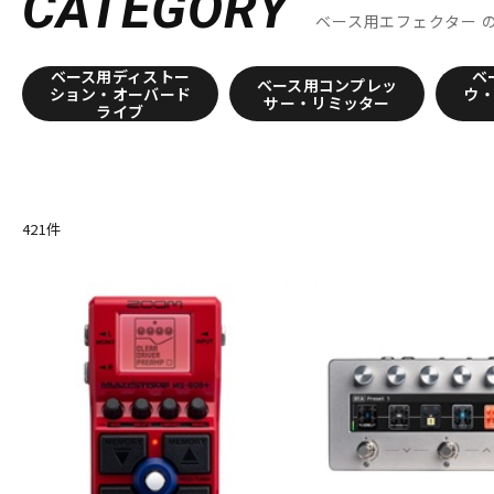
CATEGORY
C
ベース用エフェクター
CAJ
CARL MARTIN
CAT’S Factory
catalinbread
Chandl
Cornerstone
Crazy Tube Circuits
CULT
ベース用ディストー
ベ
ベース用コンプレッ
D
ション・オーバード
ウ
サー・リミッター
ライブ
D’Addario
DAN ARMSTRONG
DanDrive
Danelectro
Da
DISASTER AREA
DLS
DOD
Dophix
DryBell
DSM & H
E
E.W.S.
EarthQuaker Devices
E-BOW
EBS
Effects Bake
Enfini Custom Works
ENGL
ENO Music
ERNIE BALL
Eve
421
件
F
FAT
Fender
Fender USA
FISHMAN
Floatia Designs
FRIEDMAN
friendly fire Fx
FRYER GUITARS
FUCHS
Ful
G
G2D
Gamechanger | Audio
GATOR
GFISYSTEM
GID
H
HATA
HEADRUSH
Headway Music Audio
Herbe＆Chick
I-J
Ibanez
idea sound product
IK Multimedia
Ikebe Original