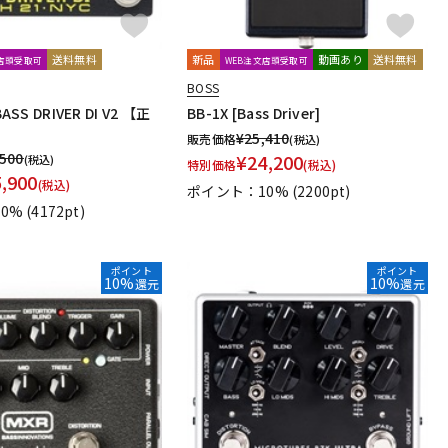
achines
KORG
Kz Guitar Works
送料無料
新品
動画あり
送料無料
文店頭受取可
WEB注文店頭受取可
BOSS
ASTONE
ASS DRIVER DI V2 【正
BB-1X [Bass Driver]
¥
25,410
販売価格
(税込)
gie
mid-fi electronics
Mission Engineering
,500
¥
24,200
(税込)
特別価格
(税込)
5,900
ORKS
Musicom LAB
MUTEC
MU-TRON
MXR
(税込)
ポイント：10%
(2200pt)
0%
(4172pt)
ポイント
ポイント
10%
10%
還元
還元
ltone
Oyaide
（Phil Jones Bass）
Poly Effects
Positive Grid
REVV
RJM
RMC
Rocktron
Roger Mayer
Roland