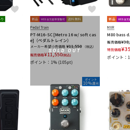
i
shin’s music
SHINOS amplifier company Ltd.
SHURE
Singul
あり
新品
送料無料
新品
WEB注文店頭受取可
WEB注
kina Design) * L'
Soldano
SolidGoldFX
SONOMATIC
Soul P
Pedal Train
MXR
ndustries
SviSound
SYNERGY
PT-M16-SC [Metro 16 w/ soft cas
M80 bass d.
e]（ペダルトレイン）
¥
38
販売価格
 Audio Design
the King of Gear
Thermion
TOKYO EFFECTOR
¥11,550
メーカー希望小売価格
（税込）
¥
3
特別価格
SOLD OUT
¥
11,550
販売価格
(税込)
ポイント：1
Univox
unknown
VALETON
Valkyrie Spear
VEMURAM
ポイント：1%
(105pt)
ポイント
tminster Effects
Whirlwind
Wren and Cuff Creations
XAct Tone
10%
還元
-VEX
ON
Tele.4 amplifier
KERNOM
STELLA GEAR
EAR FUZZ Effects
n Diemens Analogue Audio Disruptors
Jad Freer Audio
SUSHI BOX 
es FX