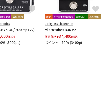
送料無料
新品
動画あり
送料無料
文店頭受取可
WEB注文店頭受取可
ctronics
Darkglass Electronics
 B7K OD/Preamp (V2)
Microtubes B3K V2
,000
¥
37,400
販売価格
(税込)
(税込)
0%
(5000pt)
ポイント：10%
(3400pt)