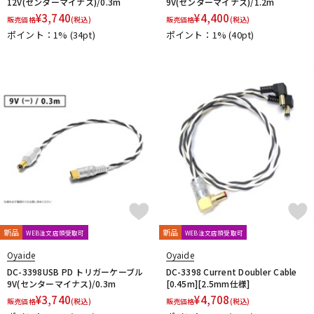
12V(センターマイナス)/0.3m
9V(センターマイナス)/1.2m
¥
3,740
¥
4,400
販売価格
(税込)
販売価格
(税込)
ポイント：1%
(34pt)
ポイント：1%
(40pt)
新品
新品
WEB注文店頭受取可
WEB注文店頭受取可
Oyaide
Oyaide
DC-3398USB PD トリガーケーブル
DC-3398 Current Doubler Cable
9V(センターマイナス)/0.3m
[0.45m][2.5mm仕様]
¥
3,740
¥
4,708
販売価格
(税込)
販売価格
(税込)