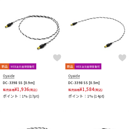
ドラム
パーカッション
キーボード
電子ピアノ
管楽器
その他楽器
新品
新品
WEB注文店頭受取可
WEB注文店頭受取可
アンプ
エフェクター
Oyaide
Oyaide
DC-3398 SS [0.9m]
DC-3398 SS [0.5m]
¥
1,936
¥
1,584
販売価格
(税込)
販売価格
(税込)
ポイント：1%
(17pt)
ポイント：1%
(14pt)
DJ機器
DTM
DTM オンライン納品
レコーディング機器