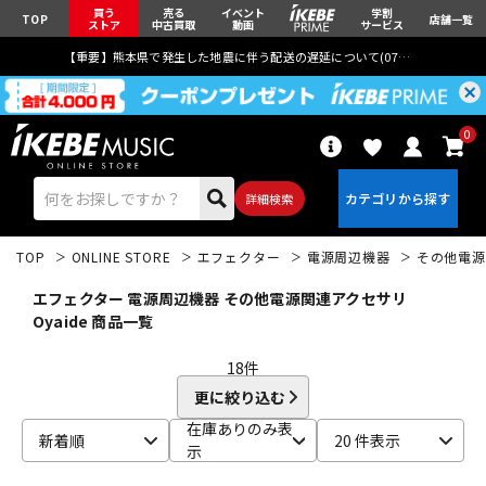
買う
売る
イベント
学割
TOP
店舗一覧
ストア
中古買取
動画
サービス
【重要】熊本県で発生した地震に伴う配送の遅延について(
07月29日
更新)
0
詳細検索
TOP
ONLINE STORE
エフェクター
電源周辺機器
その他電源
エフェクター 電源周辺機器 その他電源関連アクセサリ
Oyaide 商品一覧
18
件
エレキギター
アコギ/エレアコ
更に絞り込む
在庫ありのみ表
新着順
20 件表示
示
ベース
ウクレレ