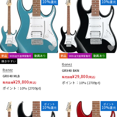
10%
10%
還元
還元
新品
動画あり
新品
動画あり
WEB注文店頭受取可
WEB注文店頭受取可
弾きやすい
Ibanez
Ibanez
GRX40 BKN
GRX40 MLB
¥
29,800
販売価格
(税込)
¥
29,800
ポイント：10%
(2709pt)
販売価格
(税込)
ポイント：10%
(2709pt)
ポイント
ポイント
10%
10%
還元
還元