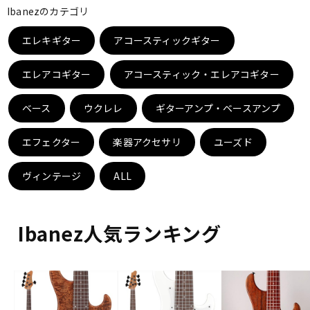
Ibanezのカテゴリ
ベース
ウクレレ
エレキギター
アコースティックギター
ドラム
パーカッション
エレアコギター
アコースティック・エレアコギター
ベース
ウクレレ
ギターアンプ・ベースアンプ
キーボード
電子ピアノ
エフェクター
楽器アクセサリ
ユーズド
管楽器
その他楽器
ヴィンテージ
ALL
アンプ
エフェクター
Ibanez人気ランキング
DJ機器
DTM