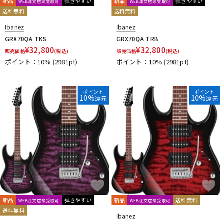
新品
弾きやすい
新品
弾きやすい
WEB注文店頭受取可
WEB注文店頭受取可
送料無料
送料無料
Ibanez
Ibanez
GRX70QA TKS
GRX70QA TRB
¥
32,800
¥
32,800
販売価格
(税込)
販売価格
(税込)
ポイント：10%
(2981pt)
ポイント：10%
(2981pt)
ポイント
ポイント
10%
10%
還元
還元
新品
弾きやすい
新品
送料無料
WEB注文店頭受取可
WEB注文店頭受取可
送料無料
Ibanez