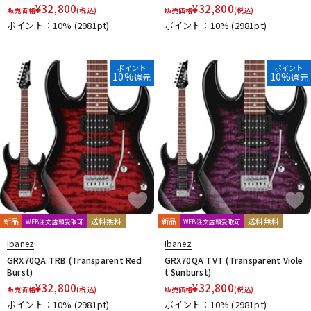
¥
32,800
¥
32,800
販売価格
(税込)
販売価格
(税込)
ポイント：10%
(2981pt)
ポイント：10%
(2981pt)
ポイント
ポイント
10%
10%
還元
還元
新品
送料無料
新品
送料無料
WEB注文店頭受取可
WEB注文店頭受取可
Ibanez
Ibanez
GRX70QA TRB (Transparent Red
GRX70QA TVT (Transparent Viole
Burst)
t Sunburst)
¥
32,800
¥
32,800
販売価格
(税込)
販売価格
(税込)
ポイント：10%
(2981pt)
ポイント：10%
(2981pt)