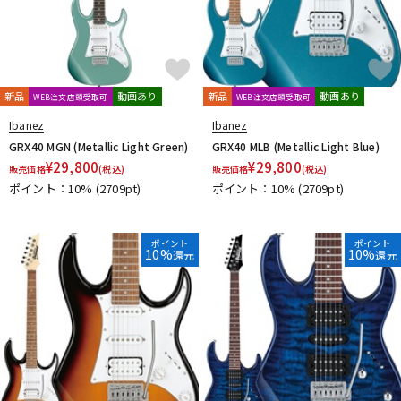
新品
動画あり
新品
動画あり
WEB注文店頭受取可
WEB注文店頭受取可
Ibanez
Ibanez
GRX40 MGN (Metallic Light Green)
GRX40 MLB (Metallic Light Blue)
¥
29,800
¥
29,800
販売価格
(税込)
販売価格
(税込)
ポイント：10%
(2709pt)
ポイント：10%
(2709pt)
ポイント
ポイント
10%
10%
還元
還元