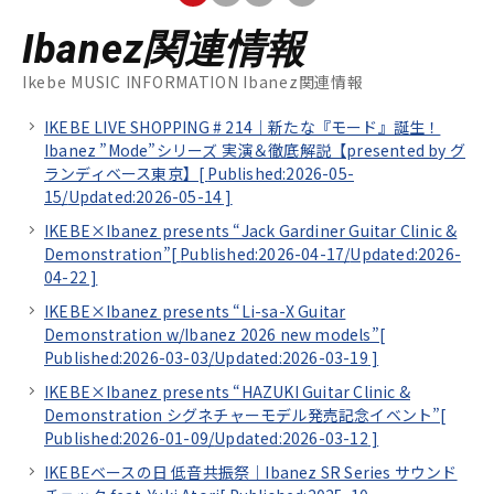
Ibanez関連情報
Ikebe MUSIC INFORMATION Ibanez関連情報
IKEBE LIVE SHOPPING # 214｜新たな『モード』誕生！
Ibanez ”Mode”シリーズ 実演＆徹底解説【presented by グ
ランディベース東京】[
Published:2026-05-
15/
Updated:2026-05-14
]
IKEBE×Ibanez presents “Jack Gardiner Guitar Clinic &
Demonstration”[
Published:2026-04-17/
Updated:2026-
04-22
]
IKEBE×Ibanez presents “Li-sa-X Guitar
Demonstration w/Ibanez 2026 new models”[
Published:2026-03-03/
Updated:2026-03-19
]
IKEBE×Ibanez presents “HAZUKI Guitar Clinic &
Demonstration シグネチャーモデル発売記念イベント”[
Published:2026-01-09/
Updated:2026-03-12
]
IKEBEベースの日 低音共振祭｜Ibanez SR Series サウンド