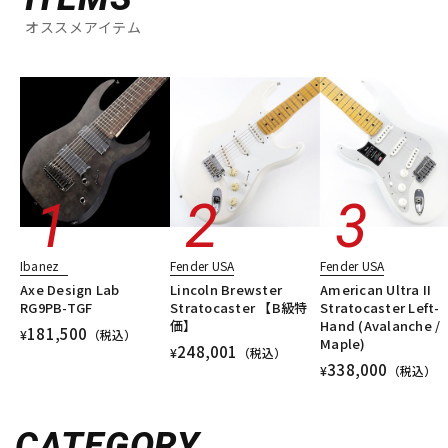
オススメアイテム
Ibanez
Fender USA
Fender USA
Axe Design Lab
Lincoln Brewster
American Ultra II
RG9PB-TGF
Stratocaster 【B級特
Stratocaster Left-
価】
Hand (Avalanche /
181,500
¥
（税込）
Maple)
248,001
¥
（税込）
338,000
¥
（税込）
CATEGORY