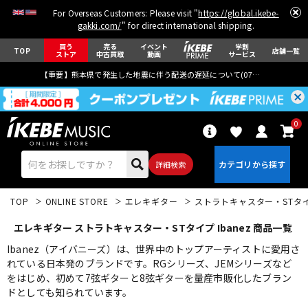
For Overseas Customers: Please visit "
https://global.ikebe-
gakki.com/
" for direct international shipping.
買う
売る
イベント
学割
TOP
店舗一覧
ストア
中古買取
動画
サービス
【重要】熊本県で発生した地震に伴う配送の遅延について(
07月29日
更新)
0
詳細検索
TOP
ONLINE STORE
エレキギター
ストラトキャスター・STタ
エレキギター ストラトキャスター・STタイプ Ibanez 商品一覧
Ibanez（アイバニーズ）は、世界中のトップアーティストに愛用さ
れている日本発のブランドです。RGシリーズ、JEMシリーズなど
をはじめ、初めて7弦ギターと8弦ギターを量産市販化したブラン
エレキギター
アコギ/エレアコ
ドとしても知られています。