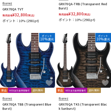
Ibanez
GRX70QA-TRB (Transparent Red
Burst)
GRX70QA TVT
¥
32,800
¥
32,800
販売価格
(税込)
販売価格
(税込)
ポイント：10%
(2981pt)
ポイント：10%
(2981pt)
ポイント
ポイント
10%
10%
還元
還元
新品
送料無料
新品
送料無料
WEB注文店頭受取可
WEB注文店頭受取可
Ibanez
Ibanez
GRX70QA TBB (Transparent Blue
GRX70QA TKS (Transparent Blac
Burst)
k Sunburst)