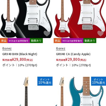
新品
動画あり
新品
動画あり
WEB注文店頭受取可
WEB注文店頭受取可
Ibanez
Ibanez
GRX40 BKN (Black Night)
GRX40 CA (Candy Apple)
¥
29,800
¥
29,800
販売価格
(税込)
販売価格
(税込)
ポイント：10%
(2709pt)
ポイント：10%
(2709pt)
ポイント
ポイント
10%
10%
還元
還元