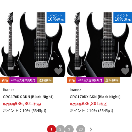
ポイント
ポイント
10%
10%
還元
還元
新品
送料無料
新品
送料無料
WEB注文店頭受取可
WEB注文店頭受取可
Ibanez
Ibanez
GRG170DX BKN (Black Night)
GRG170DX BKN (Black Night)
¥
36,801
¥
36,801
販売価格
(税込)
販売価格
(税込)
ポイント：10%
(3345pt)
ポイント：10%
(3345pt)
...
1
2
3
20