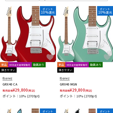
ポイント
ポイント
10%
10%
還元
還元
新品
動画あり
新品
動画あり
WEB注文店頭受取可
WEB注文店頭受取可
弾きやすい
弾きやすい
Ibanez
Ibanez
GRX40 CA
GRX40 MGN
¥
29,800
¥
29,800
販売価格
(税込)
販売価格
(税込)
ポイント：10%
(2709pt)
ポイント：10%
(2709pt)
ポイント
ポイント