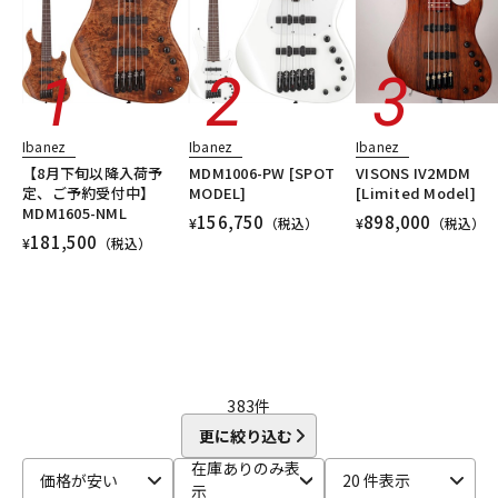
DTM オンライン納品
レコーディング機器
配信/ライブ機器
楽器アクセサリ
Ibanez
Ibanez
Ibanez
【8月下旬以降入荷予
MDM1006-PW [SPOT
VISONS IV2MDM
中古
ヴィンテージ
定、ご予約受付中】
MODEL]
[Limited Model]
MDM1605-NML
156,750
898,000
¥
（税込）
¥
（税込）
181,500
¥
（税込）
383
件
更に絞り込む
在庫ありのみ表
価格が安い
20 件表示
示