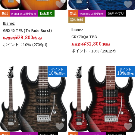
新品
動画あり
新品
弾きやすい
WEB注文店頭受取可
WEB注文店頭受取可
送料無料
Ibanez
Ibanez
GRX40 TFB (Tri Fade Burst)
¥
29,800
GRX70QA TBB
販売価格
(税込)
¥
32,800
ポイント：10%
(2709pt)
販売価格
(税込)
ポイント：10%
(2981pt)
ポイント
ポイント
10%
10%
還元
還元