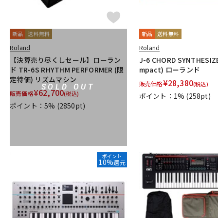
新品
送料無料
新品
送料無料
Roland
Roland
【決算売り尽くしセール】ローラン
J-6 CHORD SYNTHESIZE
ド TR-6S RHYTHM PERFORMER (限
mpact) ローランド
定特価) リズムマシン
¥
28,380
販売価格
(税込)
SOLD OUT
¥
62,700
販売価格
(税込)
ポイント：1%
(258pt)
ポイント：5%
(2850pt)
ポイント
10%
還元