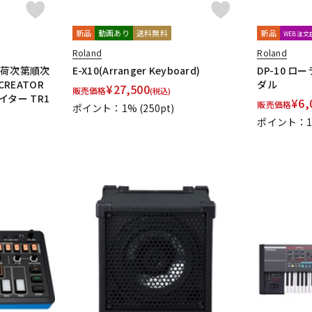
新品
動画あり
送料無料
新品
WEB注
Roland
Roland
入荷次第順次
E-X10(Arranger Keyboard)
DP-10 
CREATOR
ダル
¥
27,500
販売価格
(税込)
ター TR1
¥
6,
販売価格
ポイント：1%
(250pt)
ポイント：