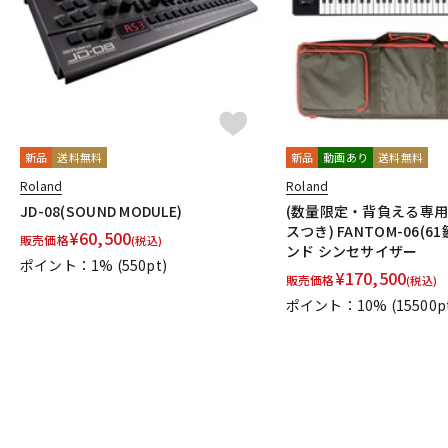
新品
送料無料
新品
動画あり
送料無料
Roland
Roland
JD-08(SOUND MODULE)
(数量限定・背負える専
スつき) FANTOM-06(6
¥
60,500
販売価格
(税込)
ンド シンセサイザー
ポイント：1%
(550pt)
¥
170,500
販売価格
(税込)
ポイント：10%
(15500p