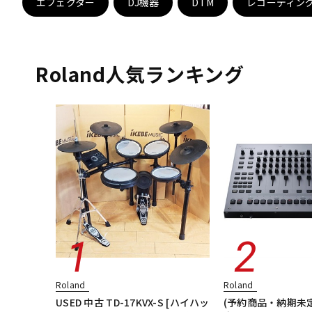
エフェクター
DJ機器
DTM
レコーディン
DJ機器
DTM
Roland人気ランキング
中古
ヴィンテー
Roland
Roland
USED 中古 TD-17KVX-S [ハイハッ
(予約商品・納期未