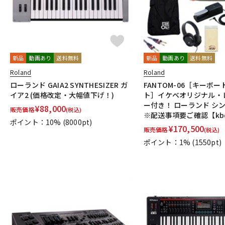
新品
動画あり
送料無料
新品
動画あり
送料無料
Roland
Roland
ローランド GAIA2 SYNTHESIZER ガ
FANTOM-06［キーボ
イア2 (価格改定・大幅値下げ！)
ト］イケベオリジナル・
ー付き！ ローランド シ
¥
88,000
販売価格
(税込)
※配送事項要ご確認【kbd
ポイント：10%
(8000pt)
¥
170,500
販売価格
(税込)
ポイント：1%
(1550pt)