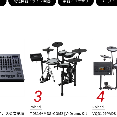
グ
配信機器・ライブ機器
楽器アクセサリ
ユーズド
DTM オンラ
レコーディン
イン納品
グ機器
ジ
Roland
Roland
定、入荷次第順
TD316+MDS-COM2 [V-Drums Kit
VQD106PAD