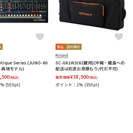
料
新品
送料無料
Roland
tique Series (JUNO-60
SC-G61W3(61鍵用)(沖縄・離島への
06 再現モデル)
配送は別途お見積もり/代引不可)
,500
¥
38,500
販売価格
(税込)
(税込)
1%
(550pt)
ポイント：1%
(350pt)