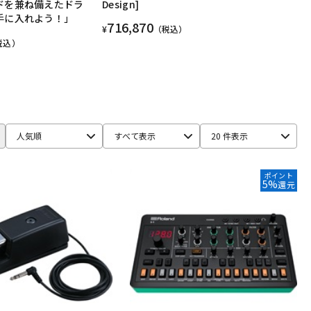
ドを兼ね備えたドラ
Design]
手に入れよう！」
716,870
¥
（税込）
税込）
人気順
すべて表示
20 件表示
ポイント
5%
還元