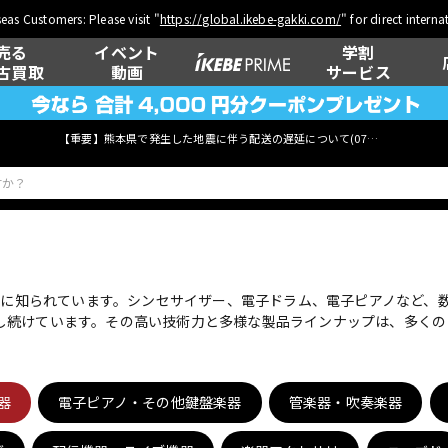
eas Customers: Please visit "
https://global.ikebe-gakki.com/
" for direct intern
売る
イベント
学割
古買取
動画
サービス
【重要】熊本県で発生した地震に伴う配送の遅延について(
07月29日
更新)
ベース
ウクレレ
界的に知られています。シンセサイザー、電子ドラム、電子ピアノなど
し続けています。その高い技術力と多様な製品ラインナップは、多くの
管楽器
その他楽器
器
電子ピアノ・その他鍵盤楽器
管楽器・吹奏楽器