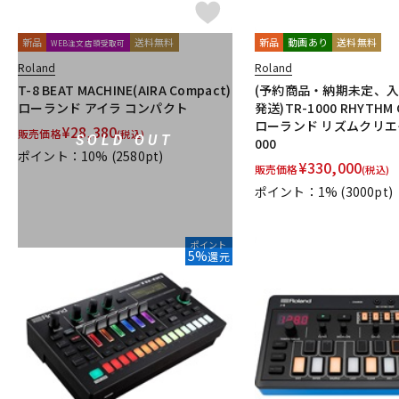
新品
送料無料
新品
動画あり
送料無料
WEB注文店頭受取可
Roland
Roland
T-8 BEAT MACHINE(AIRA Compact)
(予約商品・納期未定、
ローランド アイラ コンパクト
発送)TR-1000 RHYTHM 
ローランド リズムクリエイ
¥
28,380
販売価格
(税込)
SOLD OUT
000
ポイント：10%
(2580pt)
¥
330,000
販売価格
(税込)
ポイント：1%
(3000pt)
ポイント
5%
還元