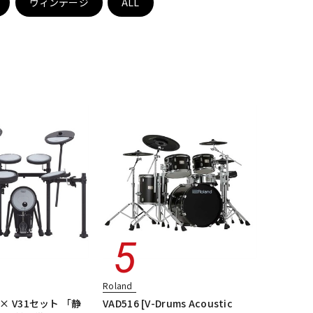
ヴィンテージ
ALL
配信/ライブ
楽器アクセサ
機器
リ
Roland
S × V31セット 「静
VAD516 [V-Drums Acoustic