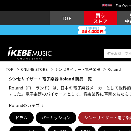
For Overs
買う
TOP
ストア
中
TOP
ONLINE STORE
シンセサイザー・電子楽器
Roland
シンセサイザー・電子楽器 Roland 商品一覧
アコギ/エレ
エレキギター
アコ
Roland（ローランド）は、日本の電子楽器メーカーとして世
ました。電子楽器のパイオニアとして、音楽業界に革新をもたら
Rolandのカテゴリ
キーボード
電子ピアノ
ドラム
パーカッション
シンセサイザー・電子楽