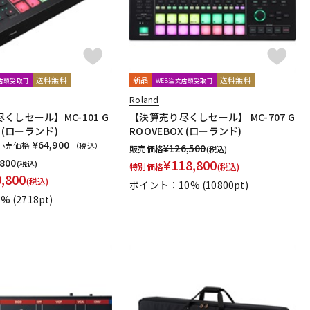
送料無料
新品
送料無料
文店頭受取可
WEB注文店頭受取可
Roland
くしセール】MC-101 G
【決算売り尽くしセール】 MC-707 G
X (ローランド)
ROOVEBOX (ローランド)
¥64,900
小売価格
（税込）
¥
126,500
販売価格
(税込)
,800
¥
118,800
(税込)
特別価格
(税込)
9,800
(税込)
ポイント：10%
(10800pt)
5%
(2718pt)