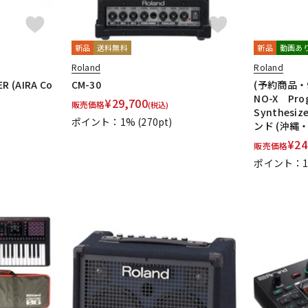
新品
送料無料
新品
動画あ
Roland
Roland
R (AIRA Co
CM-30
(予約商品・
NO-X Prog
¥
29,700
販売価格
(税込)
Synthes
ポイント：1%
(270pt)
ンド (沖縄
¥
24
販売価格
ポイント：