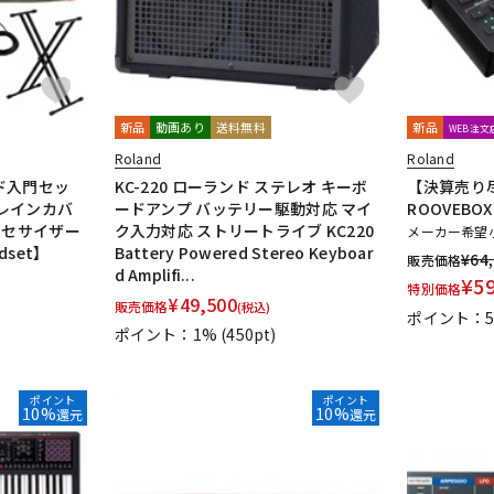
新品
動画あり
送料無料
新品
WEB注
Roland
Roland
ード入門セッ
KC-220 ローランド ステレオ キーボ
【決算売り尽
レインカバ
ードアンプ バッテリー駆動対応 マイ
ROOVEBO
ンセサイザー
ク入力対応 ストリートライブ KC220
メーカー希望
set】
Battery Powered Stereo Keyboar
¥
64
販売価格
d Amplifi...
¥
5
特別価格
¥
49,500
販売価格
(税込)
ポイント：
ポイント：1%
(450pt)
ポイント
ポイント
10%
10%
還元
還元