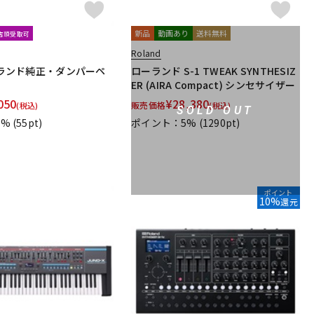
新品
動画あり
送料無料
文店頭受取可
Roland
ローランド純正・ダンパーペ
ローランド S-1 TWEAK SYNTHESIZ
ER (AIRA Compact) シンセサイザー
050
¥
28,380
販売価格
(税込)
(税込)
SOLD OUT
1%
(55pt)
ポイント：5%
(1290pt)
ポイント
10%
還元