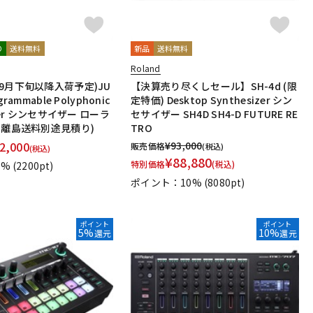
り
送料無料
新品
送料無料
Roland
9月下旬以降入荷予定)JU
【決算売り尽くしセール】SH-4d (限
rammable Polyphonic
定特価) Desktop Synthesizer シン
izer シンセサイザー ローラ
セサイザー SH4D SH4-D FUTURE RE
・離島送料別途見積り)
TRO
2,000
¥
93,000
販売価格
(税込)
(税込)
¥
88,880
特別価格
(税込)
1%
(2200pt)
ポイント：10%
(8080pt)
ポイント
ポイント
5%
10%
還元
還元