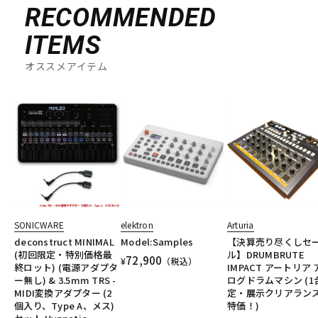
RECOMMENDED
ITEMS
オススメアイテム
SONICWARE
elektron
Arturia
deconstruct MINIMAL
Model:Samples
【決算売り尽くしセ
(初回限定・特別価格最
ル】DRUMBRUTE
72,900
¥
（税込）
終ロット) (電源アダプタ
IMPACT アートリア
ー無し) & 3.5mm TRS -
ログドラムマシン (1
MIDI変換アダプター (2
定・展示クリアラン
個入り、Type A、メス)
特価！)