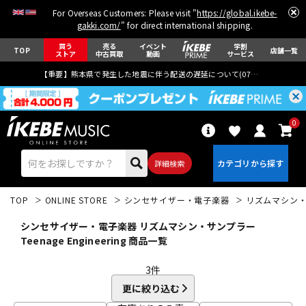
For Overseas Customers: Please visit "
https://global.ikebe-
gakki.com/
" for direct international shipping.
買う
売る
イベント
学割
TOP
店舗一覧
ストア
中古買取
動画
サービス
【重要】熊本県で発生した地震に伴う配送の遅延について(
07月29日
更新)
0
詳細検索
TOP
ONLINE STORE
シンセサイザー・電子楽器
リズムマシン
シンセサイザー・電子楽器 リズムマシン・サンプラー
Teenage Engineering 商品一覧
3
件
エレキギター
アコギ/エレアコ
更に絞り込む