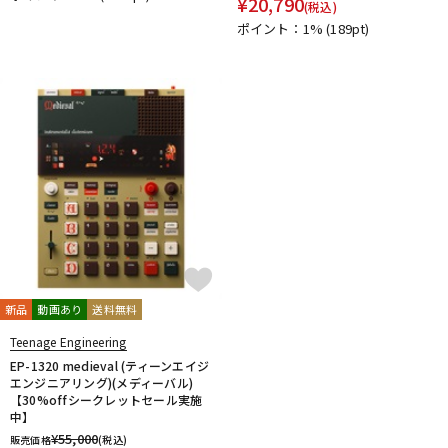
¥
20,790
(税込)
DTM オンライン納品
レコーディング機器
ポイント：1%
(189pt)
配信/ライブ機器
楽器アクセサリ
中古
ヴィンテージ
新品
動画あり
送料無料
Teenage Engineering
EP-1320 medieval (ティーンエイジ
エンジニアリング)(メディーバル)
【30%offシークレットセール実施
中】
¥
55,000
販売価格
(税込)