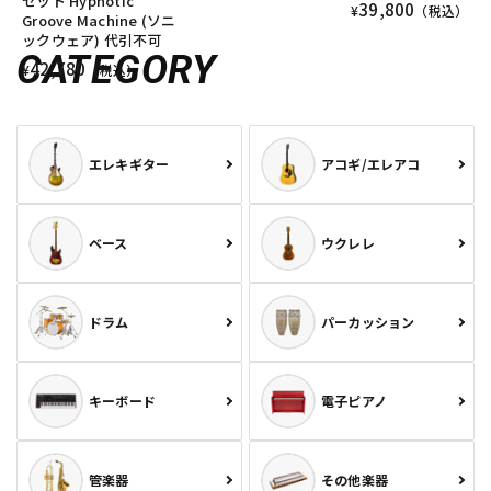
セット Hypnotic
39,800
¥
（税込）
Groove Machine (ソニ
ックウェア) 代引不可
CATEGORY
42,780
¥
（税込）
エレキギター
アコギ/エレアコ
ベース
ウクレレ
ドラム
パーカッション
キーボード
電子ピアノ
管楽器
その他楽器