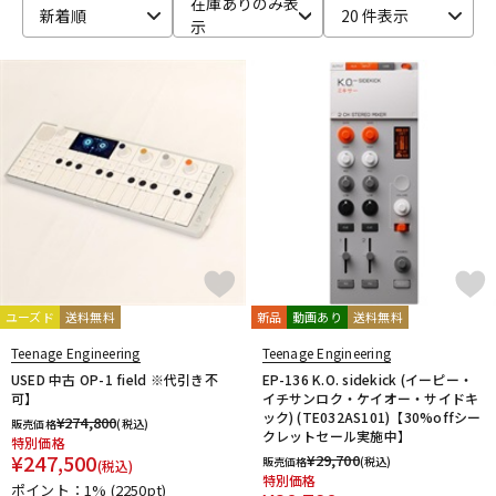
在庫ありのみ表
新着順
20 件表示
示
ベース
ウクレレ
ドラム
パーカッション
キーボード
電子ピアノ
管楽器
その他楽器
ユーズド
送料無料
新品
動画あり
送料無料
アンプ
エフェクター
Teenage Engineering
Teenage Engineering
USED 中古 OP-1 field ※代引き不
EP-136 K.O. sidekick (イーピー・
可】
イチサンロク・ケイオー・サイドキ
ック) (TE032AS101)【30%offシー
¥
274,800
販売価格
(税込)
DJ機器
DTM
クレットセール実施中】
特別価格
¥
247,500
¥
29,700
販売価格
(税込)
(税込)
特別価格
ポイント：1%
(2250pt)