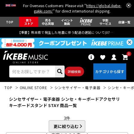
For Overseas Customers: Please visit "
https://global.ikebe-
gakki.com/
" for direct international shipping.
買う
売る
イベント
学割
TOP
店舗一覧
ストア
中古買取
動画
サービス
【重要】熊本県で発生した地震に伴う配送の遅延について(
07月29日
更新)
0
詳細検索
TOP
ONLINE STORE
シンセサイザー・電子楽器
シンセ・キー
シンセサイザー・電子楽器 シンセ・キーボードアクセサリ
キーボードスタンド STAY 商品一覧
3
件
エレキギター
アコギ/エレアコ
更に絞り込む