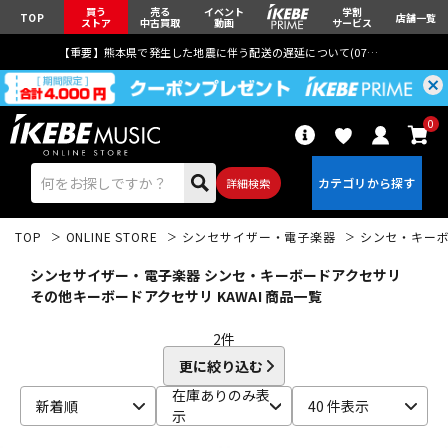
買う
売る
イベント
学割
TOP
店舗一覧
ストア
中古買取
動画
サービス
【重要】熊本県で発生した地震に伴う配送の遅延について(
07月29日
更新)
0
詳細検索
TOP
ONLINE STORE
シンセサイザー・電子楽器
シンセ・キー
シンセサイザー・電子楽器 シンセ・キーボードアクセサリ
その他キーボードアクセサリ KAWAI 商品一覧
2
件
エレキギター
アコギ/エレアコ
更に絞り込む
在庫ありのみ表
新着順
40 件表示
示
ベース
ウクレレ