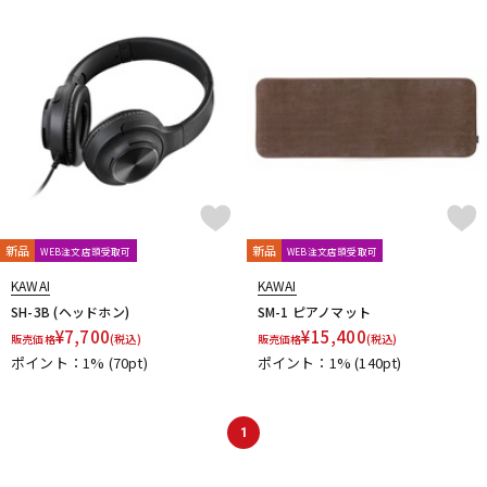
ドラム
パーカッション
キーボード
電子ピアノ
管楽器
その他楽器
新品
新品
WEB注文店頭受取可
WEB注文店頭受取可
アンプ
エフェクター
KAWAI
KAWAI
SH-3B (ヘッドホン)
SM-1 ピアノマット
¥
7,700
¥
15,400
販売価格
(税込)
販売価格
(税込)
ポイント：1%
(70pt)
ポイント：1%
(140pt)
DJ機器
DTM
1
DTM オンライン納品
レコーディング機器