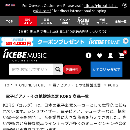
For Overseas Customers: Please visit "
https://global.ikebe-
gakki.com/
" for direct international shipping.
買う
売る
イベント
学割
TOP
店舗一覧
ストア
中古買取
動画
サービス
【重要】熊本県で発生した地震に伴う配送の遅延について(
07月29日
更新)
0
詳細検索
TOP
ONLINE STORE
電子ピアノ・その他鍵盤楽器
KORG
電子ピアノ・その他鍵盤楽器 KORG 商品一覧
KORG（コルグ） は、日本の電子楽器メーカーとして世界的に知ら
れています。シンセサイザー、電子ピアノ、チューナーなど、幅広
い電子楽器を開発し、音楽業界に大きな影響を与えてきました。高
エレキギター
アコギ/エレアコ
い技術力と多様な製品ラインナップが多くのミュージシャンや音楽
愛好家から支持されています。