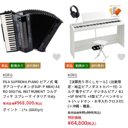
新品
動画あり
送料無料
新品
動画あり
送料無料
KORG
KORG
FISA SUPREMA PIANO ピアノ式 電
【決算売り尽くしセール】(台数限
子アコーディオン (FSUP-P MBK) AE
定・純正ピアノダストカバー付) コ
RO DIGITAL INSTRUMENT コルグ
ルグ 電子ピアノ デジタルピアノ B2
フィサ スプレーマ イタリア Italy
+SP WHITE +X型ピアノベンチセッ
ト (ヘッドホン・お手入れクロス付)
¥
968,000
販売価格
(税込)
(※沖縄・離島...
ポイント：1%
(8800pt)
¥
85,000
販売価格
(税込)
特別価格
¥
64,800
(税込)