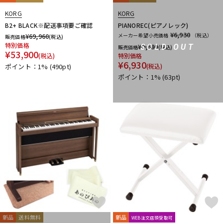
KORG
KORG
B2+ BLACK※配送事項要ご確認
PIANOREC(ピアノレック)
¥6,930
¥
69,960
メーカー希望小売価格
（税込）
販売価格
(税込)
特別価格
¥
9,680
SOLD OUT
販売価格
(税込)
¥
53,900
(税込)
特別価格
¥
6,930
ポイント：1%
(490pt)
(税込)
ポイント：1%
(63pt)
新品
送料無料
新品
WEB注文店頭受取可