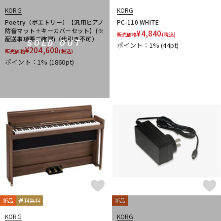
KORG
KORG
Poetry（ポエトリー）【汎用ピアノ
PC-110 WHITE
防音マット＋キーカバーセット】(※
¥
4,840
販売価格
(税込)
配送事項要ご確認)（代引き不可）
SOLD OUT
ポイント：1%
(44pt)
¥
204,600
販売価格
(税込)
ポイント：1%
(1860pt)
新品
送料無料
新品
KORG
KORG