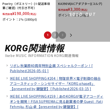
Poetry（ポエトリー）(※配送事項
KA390VI(ACアダプター)(コルグ)
要ご確認)（代引き不可）
¥
3,300
販売価格
(税込)
¥
198,000
SOLD OUT
販売価格
(税込)
ポイント：1%
(30pt)
ポイント：1%
(1800pt)
1
2
3
KORG関連情報
Ikebe MUSIC INFORMATION KORG関連情報
リボレ秋葉原40周年特別企画 スぺシャルクーポン！[
Published:2026-05-01
]
IKEBE LIVE SHOPPING #204｜物理世界×電子制御の融合
アコースティック・シンセサイザー「KORG phase8」
【presented by 鍵盤堂】[
Published:2026-03-15
]
IKEBE LIVE SHOPPING #159｜あのKORGが電子アコーディ
オンを開発！FISA SUPREMAに見る創業者の夢 Guest : Fati
Fehmiju, 杉山 卓【presented by 鍵盤堂】[