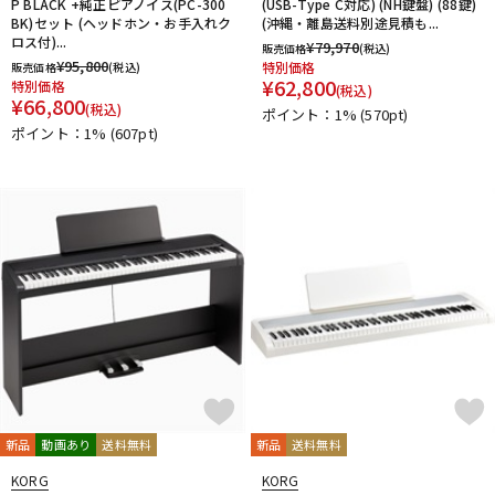
P BLACK +純正ピアノイス(PC-300
(USB-Type C対応) (NH鍵盤) (88鍵)
BK)セット (ヘッドホン・お手入れク
(沖縄・離島送料別途見積も...
ロス付)...
¥
79,970
販売価格
(税込)
¥
95,800
特別価格
販売価格
(税込)
¥
62,800
特別価格
(税込)
¥
66,800
(税込)
ポイント：1%
(570pt)
ポイント：1%
(607pt)
新品
動画あり
送料無料
新品
送料無料
KORG
KORG