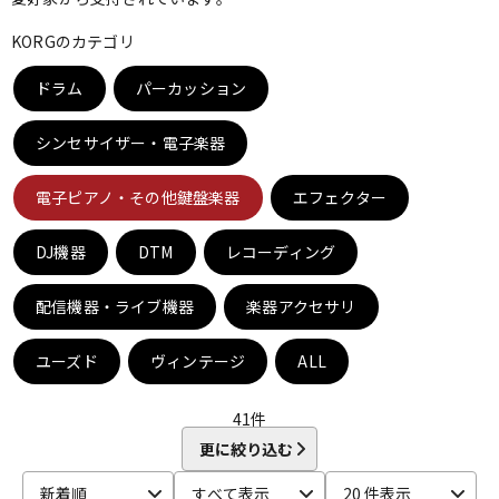
ベース
ウクレレ
KORGのカテゴリ
ドラム
パーカッション
ドラム
パーカッション
シンセサイザー・電子楽器
キーボード
電子ピアノ
電子ピアノ・その他鍵盤楽器
エフェクター
DJ機器
DTM
レコーディング
管楽器
その他楽器
配信機器・ライブ機器
楽器アクセサリ
アンプ
エフェクター
ユーズド
ヴィンテージ
ALL
41
件
DJ機器
DTM
更に絞り込む
新着順
すべて表示
20 件表示