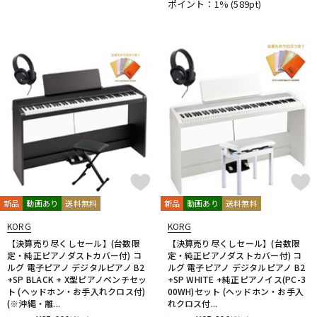
ポイント：1%
(589pt)
新品
動画あり
送料無料
新品
動画あり
送料無料
KORG
KORG
【決算売り尽くしセール】(台数限
【決算売り尽くしセール】(台数限
定・純正ピアノダストカバー付) コ
定・純正ピアノダストカバー付) コ
ルグ 電子ピアノ デジタルピアノ B2
ルグ 電子ピアノ デジタルピアノ B2
+SP BLACK + X型ピアノベンチセッ
+SP WHITE +純正ピアノイス(PC-3
ト (ヘッドホン・お手入れクロス付)
00WH)セット (ヘッドホン・お手入
(※沖縄・離...
れクロス付...