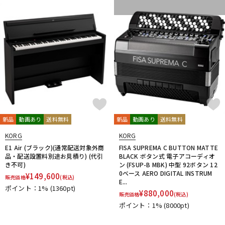
新品
動画あり
送料無料
新品
動画あり
送料無料
KORG
KORG
E1 Air (ブラック)(通常配送対象外商
FISA SUPREMA C BUTTON MATTE
品・配送設置料別途お見積り) (代引
BLACK ボタン式 電子アコーディオ
き不可)
ン (FSUP-B MBK) 中型 92ボタン 12
0ベース AERO DIGITAL INSTRUM
¥
149,600
販売価格
(税込)
E...
ポイント：1%
(1360pt)
¥
880,000
販売価格
(税込)
ポイント：1%
(8000pt)