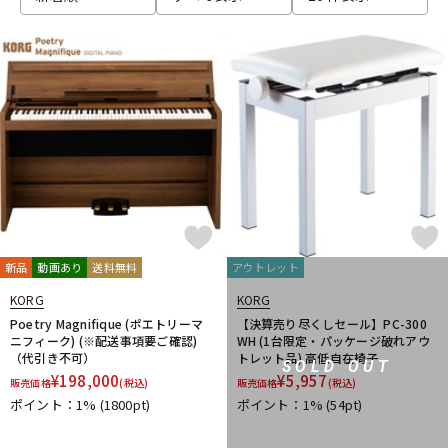
DTM オンライン納品
レコーディング機器
配信/ライブ機器
楽器アクセサリ
中古
ヴィンテージ
新品
動画あり
送料無料
アウトレット
KORG
KORG
Poetry Magnifique (ポエトリーマ
【決算売り尽くしセール】PC-300
ニフィーク) (※配送事項要ご確認)
WH (1台限定・パッケージ破れアウ
（代引き不可）
トレット品) 高低自在椅子
SOLD OUT
¥
198,000
¥
5,957
販売価格
(税込)
販売価格
(税込)
ポイント：1%
(1800pt)
ポイント：1%
(54pt)