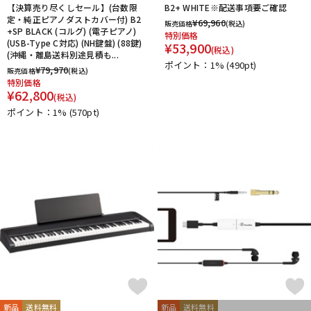
【決算売り尽くしセール】(台数限
B2+ WHITE※配送事項要ご確認
定・純正ピアノダストカバー付) B2
¥
69,960
販売価格
(税込)
+SP BLACK (コルグ) (電子ピアノ)
特別価格
(USB-Type C対応) (NH鍵盤) (88鍵)
¥
53,900
(税込)
(沖縄・離島送料別途見積も...
ポイント：1%
(490pt)
¥
79,970
販売価格
(税込)
特別価格
¥
62,800
(税込)
ポイント：1%
(570pt)
新品
送料無料
新品
送料無料