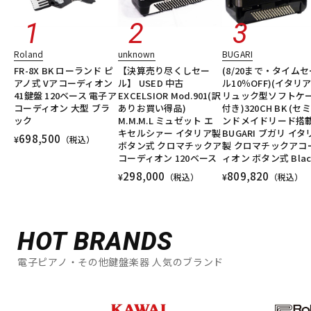
Roland
unknown
BUGARI
FR-8X BK ローランド ピ
【決算売り尽くしセー
(8/20まで・タイムセ
アノ式 Vアコーディオン
ル】 USED 中古
ル10％OFF)(イタリ
41鍵盤 120ベース 電子ア
EXCELSIOR Mod.901(訳
リュック型ソフトケ
コーディオン 大型 ブラ
ありお買い得品)
付き)320CH BK (セ
ック
M.M.M.L ミュゼット エ
ンドメイドリード搭載
キセルシァー イタリア製
BUGARI ブガリ イタ
698,500
¥
（税込）
ボタン式 クロマチックア
製 クロマチックアコ
コーディオン 120ベース
ィオン ボタン式 Blac
298,000
809,820
¥
（税込）
¥
（税込）
HOT BRANDS
電子ピアノ・その他鍵盤楽器 人気のブランド