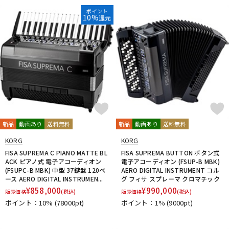
ポイント
10%
還元
新品
動画あり
送料無料
新品
動画あり
送料無料
KORG
KORG
FISA SUPREMA C PIANO MATTE BL
FISA SUPREMA BUTTON ボタン式
ACK ピアノ式 電子アコーディオン
電子アコーディオン (FSUP-B MBK)
(FSUPC-B MBK) 中型 37鍵盤 120ベ
AERO DIGITAL INSTRUMENT コル
ース AERO DIGITAL INSTRUMEN...
グ フィサ スプレーマ クロマチック
¥
858,000
¥
990,000
販売価格
(税込)
販売価格
(税込)
ポイント：10%
(78000pt)
ポイント：1%
(9000pt)