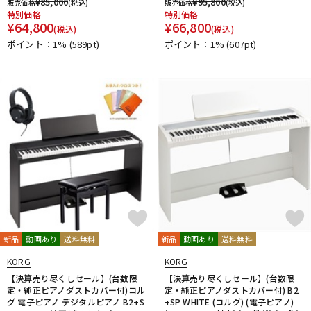
¥
85,000
¥
95,800
販売価格
(税込)
販売価格
(税込)
特別価格
特別価格
¥
64,800
¥
66,800
(税込)
(税込)
ポイント：1%
(589pt)
ポイント：1%
(607pt)
新品
動画あり
送料無料
新品
動画あり
送料無料
KORG
KORG
【決算売り尽くしセール】(台数限
【決算売り尽くしセール】(台数限
定・純正ピアノダストカバー付)コル
定・純正ピアノダストカバー付) B2
グ 電子ピアノ デジタルピアノ B2+S
+SP WHITE (コルグ) (電子ピアノ)