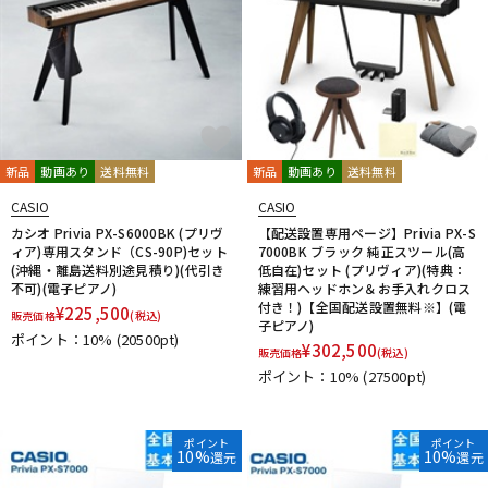
新品
動画あり
送料無料
新品
動画あり
送料無料
CASIO
CASIO
カシオ Privia PX-S6000BK (プリヴ
【配送設置専用ページ】Privia PX-S
ィア)専用スタンド（CS-90P)セット
7000BK ブラック 純正スツール(高
(沖縄・離島送料別途見積り)(代引き
低自在)セット (プリヴィア)(特典：
不可)(電子ピアノ)
練習用ヘッドホン＆お手入れクロス
付き！)【全国配送設置無料※】(電
¥
225,500
販売価格
(税込)
子ピアノ)
ポイント：10%
(20500pt)
¥
302,500
販売価格
(税込)
ポイント：10%
(27500pt)
ポイント
ポイント
10%
10%
還元
還元