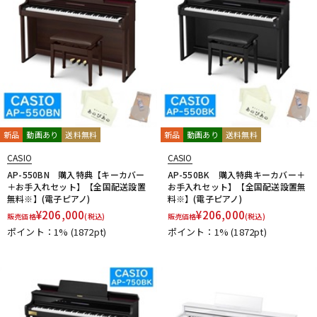
新品
動画あり
送料無料
新品
動画あり
送料無料
CASIO
CASIO
AP-550BN 購入特典【キーカバー
AP-550BK 購入特典キーカバー＋
＋お手入れセット】【全国配送設置
お手入れセット】【全国配送設置無
無料※】(電子ピアノ)
料※】(電子ピアノ)
¥
206,000
¥
206,000
販売価格
(税込)
販売価格
(税込)
ポイント：1%
(1872pt)
ポイント：1%
(1872pt)