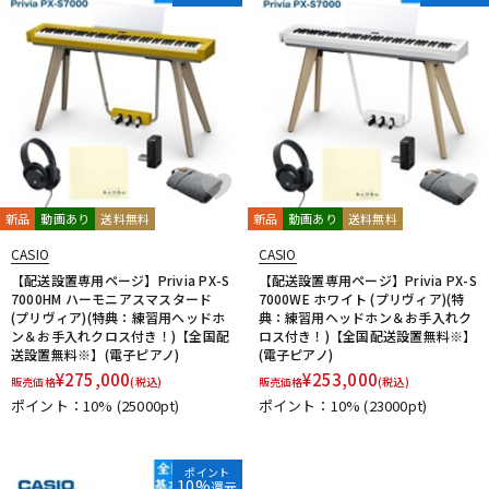
新品
動画あり
送料無料
新品
動画あり
送料無料
CASIO
CASIO
【配送設置専用ページ】Privia PX-S
【配送設置専用ページ】Privia PX-S
7000HM ハーモニアスマスタード
7000WE ホワイト (プリヴィア)(特
(プリヴィア)(特典：練習用ヘッドホ
典：練習用ヘッドホン＆お手入れク
ン＆お手入れクロス付き！)【全国配
ロス付き！)【全国配送設置無料※】
送設置無料※】(電子ピアノ)
(電子ピアノ)
¥
275,000
¥
253,000
販売価格
(税込)
販売価格
(税込)
ポイント：10%
(25000pt)
ポイント：10%
(23000pt)
ポイント
10%
還元