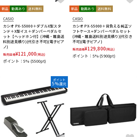
新品
動画あり
送料無料
新品
動画あり
送料無料
CASIO
CASIO
カシオ PX-S5000＋ダブルX型スタ
カシオ PX-S5000＋背負える純正ソ
ンド＋X型イス＋ダンパーペダルセ
フトケース+ダンパーペダルセット
ット【ヘッドホン付】(沖縄・離島送
(沖縄・離島送料別途見積り)(代引き
料別途見積り)(代引き不可)(電子ピア
不可)(電子ピアノ)
ノ)
¥
129,800
販売価格
(税込)
¥
121,000
販売価格
(税込)
ポイント：5%
(5900pt)
ポイント：5%
(5500pt)
ポイント
5%
還元