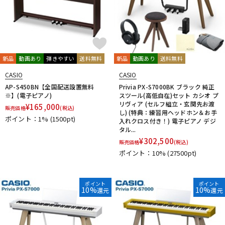
新品
動画あり
弾きやすい
送料無料
新品
動画あり
送料無料
CASIO
CASIO
AP-S450BN【全国配送設置無料
Privia PX-S7000BK ブラック 純正
※】(電子ピアノ)
スツール(高低自在)セット カシオ プ
リヴィア (セルフ組立・玄関先お渡
¥
165,000
販売価格
(税込)
し) (特典：練習用ヘッドホン＆お手
ポイント：1%
(1500pt)
入れクロス付き！) 電子ピアノ デジ
タル...
¥
302,500
販売価格
(税込)
ポイント：10%
(27500pt)
ポイント
ポイント
10%
10%
還元
還元