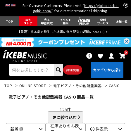
For Overseas Customers: Please visit "
https://global.ikebe-
gakki.com/
" for direct international shipping.
買う
売る
イベント
学割
TOP
店舗一覧
ストア
中古買取
動画
サービス
【重要】熊本県で発生した地震に伴う配送の遅延について(
07月29日
更新)
0
詳細検索
TOP
ONLINE STORE
電子ピアノ・その他鍵盤楽器
CASIO
電子ピアノ・その他鍵盤楽器 CASIO 商品一覧
125
件
更に絞り込む
エレキギター
アコギ/エレアコ
在庫ありのみ表
新着順
60 件表示