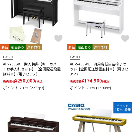
新品
動画あり
送料無料
新品
動画あり
送料無料
CASIO
CASIO
AP-750BK 購入特典【キーカバー
AP-S450WE＋汎用高低自在椅子セ
＋お手入れセット】【全国配送設置
ット【全国配送設置無料※】(電子ピ
無料※】(電子ピアノ)
アノ)
¥
250,000
¥
174,900
販売価格
(税込)
販売価格
(税込)
ポイント：1%
(2272pt)
ポイント：1%
(1590pt)
ポイント
10%
還元