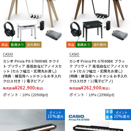
新品
動画あり
送料無料
新品
動画あり
送料無料
CASIO
CASIO
カシオ Privia PX-S7000WE ホワイ
カシオ Privia PX-S7000BK ブラッ
ト プリヴィア 高低自在ピアノイスセ
ク プリヴィア 高低自在ピアノイスセ
ット (セルフ組立・玄関先お渡し)
ット (セルフ組立・玄関先お渡し)
(特典：練習用ヘッドホン＆お手入れ
(特典：練習用ヘッドホン＆お手入れ
クロス付き！) 電子ピアノ
クロス付き！) (電子ピアノ)
¥
262,900
¥
262,900
販売価格
(税込)
販売価格
(税込)
ポイント：10%
(23900pt)
ポイント：10%
(23900pt)
ポイント
ポイント
10%
10%
還元
還元