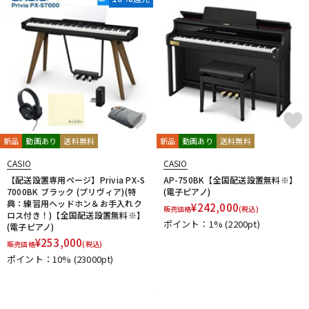
新品
動画あり
送料無料
新品
動画あり
送料無料
CASIO
CASIO
【配送設置専用ページ】Privia PX-S
AP-750BK【全国配送設置無料※】
7000BK ブラック (プリヴィア)(特
(電子ピアノ)
典：練習用ヘッドホン＆お手入れク
¥
242,000
販売価格
(税込)
ロス付き！)【全国配送設置無料※】
ポイント：1%
(2200pt)
(電子ピアノ)
¥
253,000
販売価格
(税込)
ポイント：10%
(23000pt)