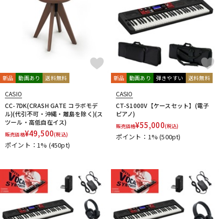
新品
動画あり
送料無料
新品
動画あり
弾きやすい
送料無料
CASIO
CASIO
CC-7DK(CRASH GATE コラボモデ
CT-S1000V【ケースセット】(電子
ル)(代引不可・沖縄・離島を除く)(ス
ピアノ)
ツール・高低自在イス)
¥
55,000
販売価格
(税込)
¥
49,500
販売価格
(税込)
ポイント：1%
(500pt)
ポイント：1%
(450pt)