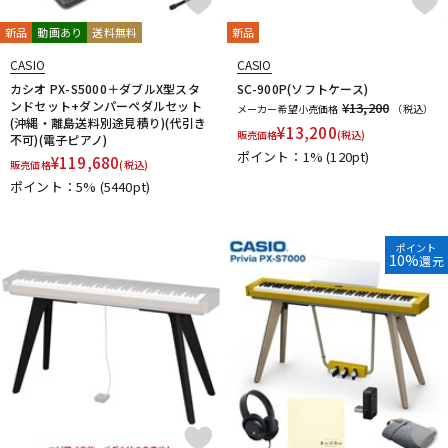
新品
動画あり
送料無料
新品
CASIO
CASIO
カシオ PX-S5000＋ダブルX型スタ
SC-900P(ソフトケース)
ンドセット+ダンパーペダルセット
¥13,200
メーカー希望小売価格
（税込）
(沖縄・離島送料別途見積り)(代引き
¥
13,200
販売価格
(税込)
不可)(電子ピアノ)
ポイント：1%
(120pt)
¥
119,680
販売価格
(税込)
ポイント：5%
(5440pt)
ポイント
10%
還元