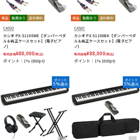
新品
動画あり
送料無料
新品
動画あり
送料無料
CASIO
CASIO
カシオ PX-S1100WE【ダンパーペダ
カシオ PX-S1100BK【ダンパーペダ
ル＆純正ケースセット】(電子ピア
ル＆純正ケースセット】(電子ピア
ノ)
ノ)
¥
88,000
¥
88,000
販売価格
(税込)
販売価格
(税込)
ポイント：1%
(800pt)
ポイント：1%
(800pt)
ポイント
ポイント
5%
5%
還元
還元