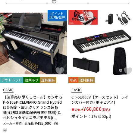
示
ベース
ウクレレ
ポイント
10%
還元
ドラム
パーカッション
キーボード
電子ピアノ
管楽器
その他楽器
アウトレット
動画あり
送料無料
新品
送料無料
CASIO
CASIO
アンプ
エフェクター
【決算売り尽くしセール】カシオ G
CT-S1000V【ケースセット】 レイ
P-510BP CELVIANO Grand Hybrid
ンカバー付き (電子ピアノ)
(1台限定・展示クリアランス超特
¥
60,800
販売価格
(税込)
価!)(1都3県基本配送設置料無料)(C.
ポイント：1%
(552pt)
ベヒシュタインコラボモデル)(...
DJ機器
DTM
¥495,000
メーカー希望小売価格
（税
込）