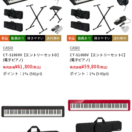
新品
動画あり
弾きやすい
送料無料
新品
動画あり
弾きやすい
送料無料
CASIO
CASIO
CT-S1000V【エントリーセットD】
CT-S1000V【エントリーセットC】
(電子ピアノ)
(電子ピアノ)
¥
61,800
¥
59,800
販売価格
(税込)
販売価格
(税込)
ポイント：1%
(561pt)
ポイント：1%
(543pt)