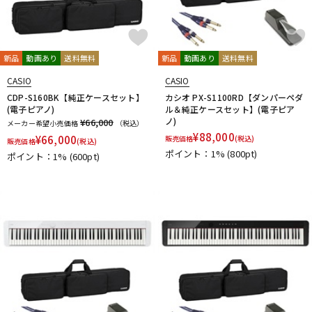
新品
動画あり
送料無料
新品
動画あり
送料無料
CASIO
CASIO
CDP-S160BK【純正ケースセット】
カシオ PX-S1100RD【ダンパーペダ
(電子ピアノ)
ル＆純正ケースセット】(電子ピア
ノ)
¥66,000
メーカー希望小売価格
（税込）
¥
88,000
¥
66,000
販売価格
(税込)
販売価格
(税込)
ポイント：1%
(800pt)
ポイント：1%
(600pt)