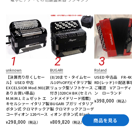
unknown
BUGARI
Roland
【決算売り尽くしセー
(8/20まで・タイムセー
USED 中古品 FR-4X
ル】 USED 中古
ル10％OFF)(イタリア製
RD(レッド)※配送事
EXCELSIOR Mod.901(訳
リュック型ソフトケース
ご確認 Vアコーディ
ありお買い得品)
付き)320CH BK (セミハ
ン ローランド
M.M.M.L ミュゼット エ
ンドメイドリード搭載)
398,000
¥
（税込）
キセルシァー イタリア製
BUGARI ブガリ イタリア
ボタン式 クロマチックア
製 クロマチックアコーデ
コーディオン 120ベース
ィオン ボタン式 Black
商品を見る
298,000
809,820
¥
（税込）
¥
（税込）