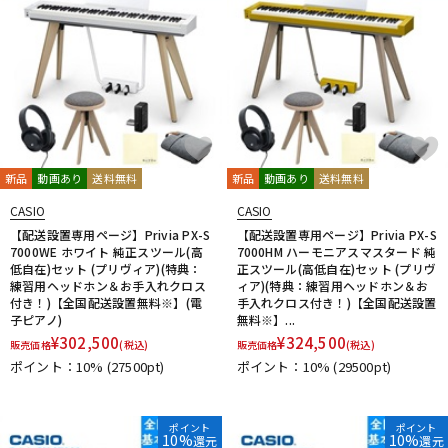
新品
動画あり
送料無料
新品
動画あり
送料無料
CASIO
CASIO
【配送設置専用ページ】Privia PX-S
【配送設置専用ページ】Privia PX-S
7000WE ホワイト 純正スツール(高
7000HM ハーモニアスマスタード 純
低自在)セット (プリヴィア)(特典：
正スツール(高低自在)セット (プリヴ
練習用ヘッドホン＆お手入れクロス
ィア)(特典：練習用ヘッドホン＆お
付き！)【全国配送設置無料※】(電
手入れクロス付き！)【全国配送設置
子ピアノ)
無料※】...
¥
302,500
¥
324,500
販売価格
(税込)
販売価格
(税込)
ポイント：10%
(27500pt)
ポイント：10%
(29500pt)
ポイント
ポイント
10%
10%
還元
還元