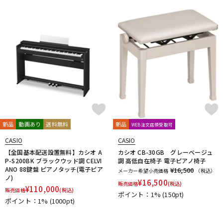
新品
動画あり
送料無料
新品
WEB注文店頭受取可
CASIO
CASIO
【全国基本配送設置無料】カシオ A
カシオ CB-30GB グレーベージュ
P-S200BK ブラックウッド調 CELVI
調 高低自在椅子 電子ピアノ椅子
ANO 88鍵盤 ピアノタッチ(電子ピア
¥16,500
メーカー希望小売価格
（税込）
ノ)
¥
16,500
販売価格
(税込)
¥
110,000
販売価格
(税込)
ポイント：1%
(150pt)
ポイント：1%
(1000pt)