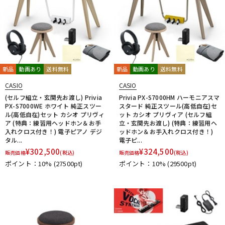
新品
動画あり
送料無料
新品
動画あり
送料無料
CASIO
CASIO
(セルフ組立・玄関先お渡し) Privia
Privia PX-S7000HM ハーモニアスマ
PX-S7000WE ホワイト 純正スツー
スタード 純正スツール(高低自在)セ
ル(高低自在)セット カシオ プリヴィ
ット カシオ プリヴィア (セルフ組
ア (特典：練習用ヘッドホン＆お手
立・玄関先お渡し) (特典：練習用ヘ
入れクロス付き！) 電子ピアノ デジ
ッドホン＆お手入れクロス付き！)
タル...
電子ピ...
¥
302,500
¥
324,500
販売価格
(税込)
販売価格
(税込)
ポイント：10%
(27500pt)
ポイント：10%
(29500pt)