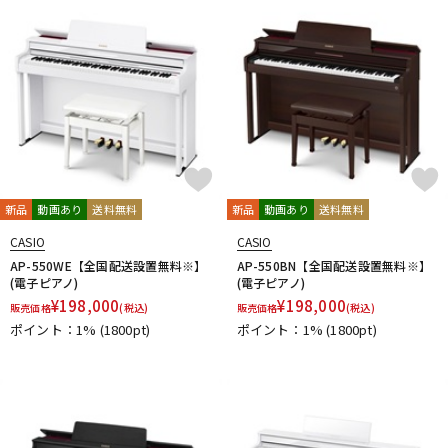
新品
動画あり
送料無料
新品
動画あり
送料無料
CASIO
CASIO
AP-550WE【全国配送設置無料※】
AP-550BN【全国配送設置無料※】
(電子ピアノ)
(電子ピアノ)
¥
198,000
¥
198,000
販売価格
(税込)
販売価格
(税込)
ポイント：1%
(1800pt)
ポイント：1%
(1800pt)