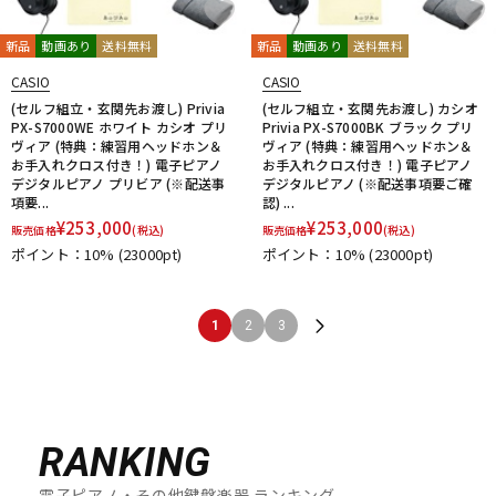
新品
動画あり
送料無料
新品
動画あり
送料無料
CASIO
CASIO
(セルフ組立・玄関先お渡し) Privia
(セルフ組立・玄関先お渡し) カシオ
PX-S7000WE ホワイト カシオ プリ
Privia PX-S7000BK ブラック プリ
ヴィア (特典：練習用ヘッドホン＆
ヴィア (特典：練習用ヘッドホン＆
お手入れクロス付き！) 電子ピアノ
お手入れクロス付き！) 電子ピアノ
デジタルピアノ プリビア (※配送事
デジタルピアノ (※配送事項要ご確
項要...
認) ...
¥
253,000
¥
253,000
販売価格
(税込)
販売価格
(税込)
ポイント：10%
(23000pt)
ポイント：10%
(23000pt)
1
2
3
RANKING
電子ピアノ・その他鍵盤楽器 ランキング