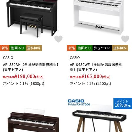
新品
動画あり
送料無料
新品
動画あり
弾きやすい
送料無料
CASIO
CASIO
AP-550BK【全国配送設置無料※】
AP-S450WE【全国配送設置無料
(電子ピアノ)
※】(電子ピアノ)
¥
198,000
¥
165,000
販売価格
(税込)
販売価格
(税込)
ポイント：1%
(1800pt)
ポイント：1%
(1500pt)
ポイント
10%
還元