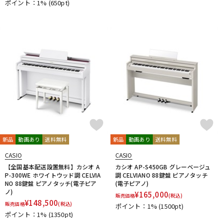
ポイント：1%
(650pt)
新品
動画あり
送料無料
新品
動画あり
送料無料
CASIO
CASIO
【全国基本配送設置無料】カシオ A
カシオ AP-S450GB グレーベージュ
P-300WE ホワイトウッド調 CELVIA
調 CELVIANO 88鍵盤 ピアノタッチ
NO 88鍵盤 ピアノタッチ(電子ピア
(電子ピアノ)
ノ)
¥
165,000
販売価格
(税込)
¥
148,500
販売価格
(税込)
ポイント：1%
(1500pt)
ポイント：1%
(1350pt)