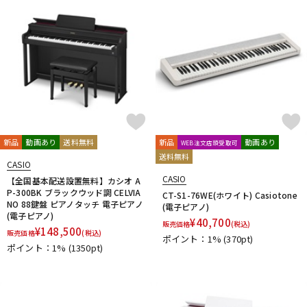
新品
動画あり
送料無料
新品
動画あり
WEB注文店頭受取可
送料無料
CASIO
CASIO
【全国基本配送設置無料】カシオ A
P-300BK ブラックウッド調 CELVIA
CT-S1-76WE(ホワイト) Casiotone
NO 88鍵盤 ピアノタッチ 電子ピアノ
(電子ピアノ)
(電子ピアノ)
¥
40,700
販売価格
(税込)
¥
148,500
販売価格
(税込)
ポイント：1%
(370pt)
ポイント：1%
(1350pt)