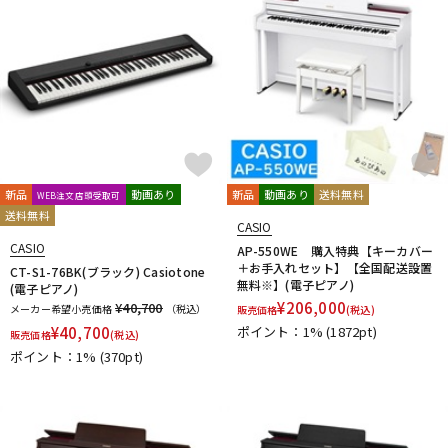
新品
動画あり
新品
動画あり
送料無料
WEB注文店頭受取可
送料無料
CASIO
CASIO
AP-550WE 購入特典【キーカバー
＋お手入れセット】【全国配送設置
CT-S1-76BK(ブラック) Casiotone
無料※】(電子ピアノ)
(電子ピアノ)
¥
206,000
¥40,700
メーカー希望小売価格
（税込）
販売価格
(税込)
¥
40,700
ポイント：1%
(1872pt)
販売価格
(税込)
ポイント：1%
(370pt)