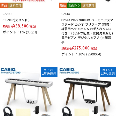
新品
送料無料
新品
動画あり
送料無料
CASIO
CASIO
CS-90P(スタンド )
Privia PX-S7000HM ハーモニアスマ
スタード カシオ プリヴィア (特典：
¥
38,500
販売価格
(税込)
練習用ヘッドホン＆お手入れクロス
ポイント：1%
(350pt)
付き！) (セルフ組立・玄関先お渡し)
電子ピアノ デジタルピアノ (※配送
事...
¥
275,000
販売価格
(税込)
ポイント：10%
(25000pt)
ポイント
ポイント
10%
10%
還元
還元