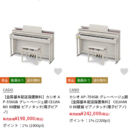
新品
動画あり
送料無料
新品
動画あり
送料無料
CASIO
CASIO
【全国基本配送設置無料】カシオ A
カシオ AP-750GB グレーベージュ調
P-550GB グレーベージュ調 CELVIA
【全国基本配送設置無料】 CELVIAN
NO 88鍵盤 ピアノタッチ(電子ピア
O 88鍵盤 ピアノタッチ(電子ピアノ)
ノ)
¥
242,000
販売価格
(税込)
¥
198,000
販売価格
(税込)
ポイント：1%
(2200pt)
ポイント：1%
(1800pt)