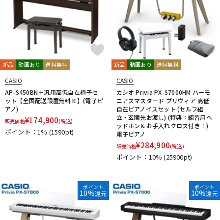
新品
動画あり
送料無料
新品
動画あり
送料無料
CASIO
CASIO
AP-S450BN＋汎用高低自在椅子セ
カシオ Privia PX-S7000HM ハーモ
ット【全国配送設置無料※】(電子ピ
ニアスマスタード プリヴィア 高低
アノ)
自在ピアノイスセット (セルフ組
立・玄関先お渡し) (特典：練習用ヘ
¥
174,900
販売価格
(税込)
ッドホン＆お手入れクロス付き！)
ポイント：1%
(1590pt)
電子ピアノ
¥
284,900
販売価格
(税込)
ポイント：10%
(25900pt)
ポイント
ポイント
10%
10%
還元
還元