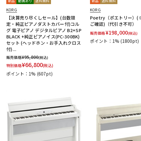
新品
動画あり
送料無料
新品
送料無料
KORG
KORG
【決算売り尽くしセール】(台数限
Poetry（ポエトリー）
定・純正ピアノダストカバー付)コル
ご確認)（代引き不可）
グ 電子ピアノ デジタルピアノ B2+SP
¥
198,000
販売価格
(税込)
BLACK +純正ピアノイス(PC-300BK)
ポイント：1%
(1800pt)
セット (ヘッドホン・お手入れクロス
付)...
¥
95,800
販売価格
(税込)
¥
66,800
特別価格
(税込)
ポイント：1%
(607pt)