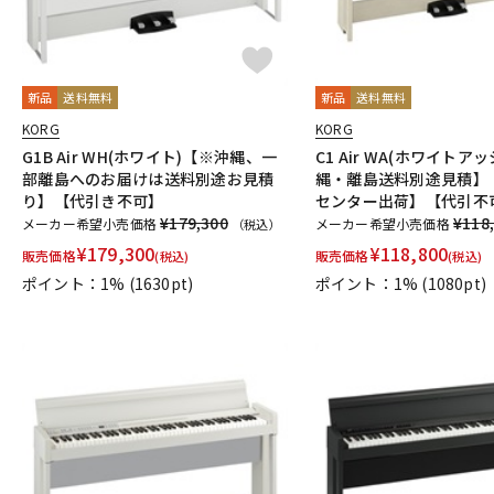
新品
送料無料
新品
送料無料
KORG
KORG
G1B Air WH(ホワイト)【※沖縄、一
C1 Air WA(ホワイトア
部離島へのお届けは送料別途お見積
縄・離島送料別途見積】
り】【代引き不可】
センター出荷】【代引不
¥179,300
¥118
メーカー希望小売価格
メーカー希望小売価格
（税込）
¥
179,300
¥
118,800
販売価格
販売価格
(税込)
(税込)
ポイント：1%
(1630pt)
ポイント：1%
(1080pt)