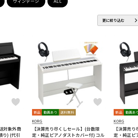
ヴィンテージ
ALL
DTM オンラ
レコーディン
イン納品
グ機器
更に絞り込む
ジ
新品
動画あり
送料無料
新品
動画あ
KORG
KORG
常配送対象外商
【決算売り尽くしセール】(台数限
【決算売り
り) (代引
定・純正ピアノダストカバー付) コル
定・純正ピ