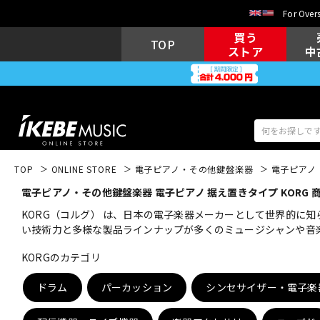
For Overs
買う
TOP
ストア
中
TOP
ONLINE STORE
電子ピアノ・その他鍵盤楽器
電子ピアノ
電子ピアノ・その他鍵盤楽器 電子ピアノ 据え置きタイプ KORG 
アコギ/エレ
エレキギター
アコ
KORG（コルグ） は、日本の電子楽器メーカーとして世界的に
い技術力と多様な製品ラインナップが多くのミュージシャンや音
KORGのカテゴリ
キーボード
電子ピアノ
ドラム
パーカッション
シンセサイザー・電子楽