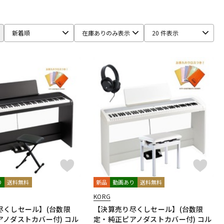
配信/ライブ
楽器アクセサ
機器
リ
新着順
在庫ありのみ表示
20 件表示
り
送料無料
新品
動画あり
送料無料
KORG
尽くしセール】(台数限
【決算売り尽くしセール】(台数限
アノダストカバー付) コル
定・純正ピアノダストカバー付) コル