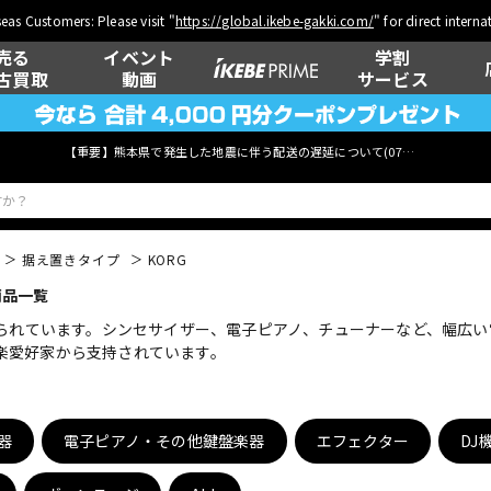
eas Customers: Please visit "
https://global.ikebe-gakki.com/
" for direct intern
売る
イベント
学割
古買取
動画
サービス
【重要】熊本県で発生した地震に伴う配送の遅延について(
07月29日
更新)
据え置きタイプ
KORG
商品一覧
ベース
ウクレレ
知られています。シンセサイザー、電子ピアノ、チューナーなど、幅広
楽愛好家から支持されています。
管楽器
その他楽器
器
電子ピアノ・その他鍵盤楽器
エフェクター
DJ