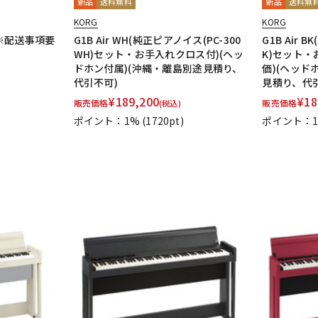
新品
送料無料
新品
送料無
KORG
KORG
(※配送事項要
G1B Air WH(純正ピアノイス(PC-300
G1B Air 
WH)セット・お手入れクロス付)(ヘッ
K)セット・
ドホン付属)(沖縄・離島別途見積り、
価)(ヘッド
代引不可)
見積り、代
¥
189,200
¥
18
販売価格
販売価格
(税込)
ポイント：1%
(1720pt)
ポイント：