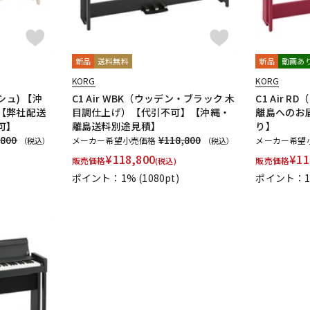
新品
送料無料
新品
動画あ
KORG
KORG
ッシュ) 【沖
C1 Air WBK（ウッデン・ブラック 木
C1 Air 
【弊社配送
目調仕上げ）【代引不可】【沖縄・
離島へのお
可】
離島送料別途見積】
り】
,800
¥118,800
メーカー希望小売価格
メーカー希望
（税込）
（税込）
¥
118,800
¥
11
販売価格
販売価格
(税込)
ポイント：1%
(1080pt)
ポイント：