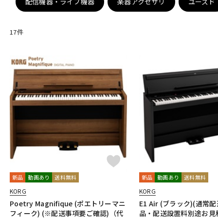
配信機器・ライブ機器
楽器アクセサリ
ユーズド
DJ機器
DTM
17
件
中古
ヴィンテー
新品
動画あり
送料無料
新品
動画あり
送料無料
KORG
KORG
Poetry Magnifique (ポエトリーマニ
E1 Air (ブラック)(通
フィーク) (※配送事項要ご確認)（代
品・配送設置料別途お見積