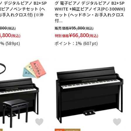
ノ デジタルピアノ B2+SP
グ 電子ピアノ デジタルピアノ B2+SP
 X型ピアノベンチセット (ヘ
WHITE +純正ピアノイス(PC-300WH)
手入れクロス付) (※沖
セット (ヘッドホン・お手入れクロス
付...
,000
¥
95,800
販売価格
(税込)
(税込)
4,800
¥
66,800
(税込)
特別価格
(税込)
1%
(589pt)
ポイント：1%
(607pt)