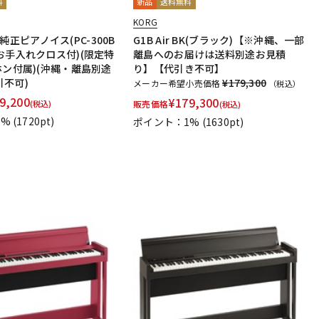
料
新品
送料無料
KORG
BK(純正ピアノイス(PC-300B
G1B Air BK(ブラック)【※沖縄、一部
お手入れクロス付)(限定特
離島へのお届けは送料別途お見積
ホン付属)(沖縄・離島別途
り】【代引き不可】
引不可)
¥179,300
メーカー希望小売価格
（税込）
9,200
¥
179,300
(税込)
販売価格
(税込)
1%
(1720pt)
ポイント：1%
(1630pt)