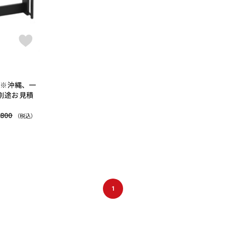
）【※沖縄、一
別途お見積
,800
（税込）
1