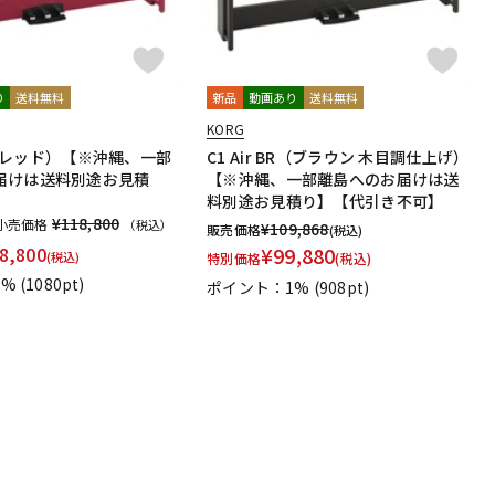
り
送料無料
新品
動画あり
送料無料
KORG
RD（レッド）【※沖縄、一部
C1 Air BR（ブラウン 木目調仕上げ）
届けは送料別途お見積
【※沖縄、一部離島へのお届けは送
料別途お見積り】【代引き不可】
¥118,800
小売価格
（税込）
¥
109,868
販売価格
(税込)
8,800
¥
99,880
(税込)
特別価格
(税込)
1%
(1080pt)
ポイント：1%
(908pt)