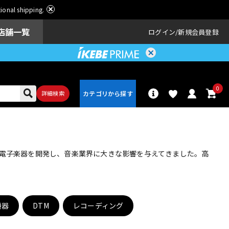
ational shipping.
店舗一覧
ログイン
新規会員登録
0
詳細検索
パーカッショ
ドラム
ン
い電子楽器を開発し、音楽業界に大きな影響を与えてきました。高
アンプ
エフェクター
機器
DTM
レコーディング