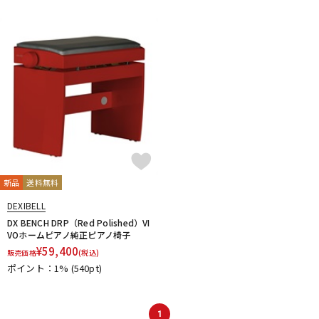
DTM オンライン納品
レコーディング機器
配信/ライブ機器
楽器アクセサリ
中古
ヴィンテージ
新品
送料無料
DEXIBELL
DX BENCH DRP（Red Polished）VI
VOホームピアノ純正ピアノ椅子
¥
59,400
販売価格
(税込)
ポイント：1%
(540pt)
1