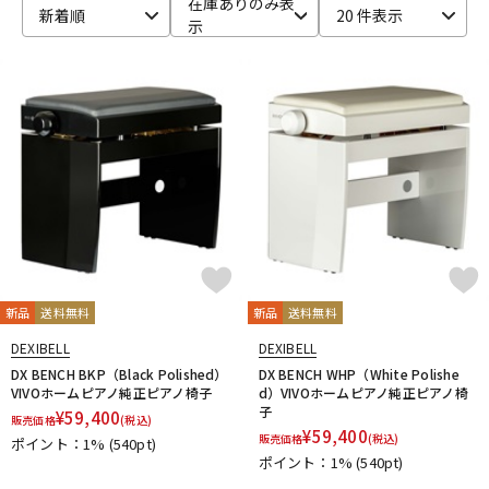
在庫ありのみ表
新着順
20 件表示
示
ベース
ウクレレ
ドラム
パーカッション
キーボード
電子ピアノ
管楽器
その他楽器
新品
送料無料
新品
送料無料
アンプ
エフェクター
DEXIBELL
DEXIBELL
DX BENCH BKP（Black Polished）
DX BENCH WHP（White Polishe
VIVOホームピアノ純正ピアノ椅子
d）VIVOホームピアノ純正ピアノ椅
子
¥
59,400
販売価格
(税込)
DJ機器
DTM
¥
59,400
販売価格
(税込)
ポイント：1%
(540pt)
ポイント：1%
(540pt)