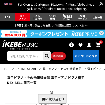
For Overseas Customers: Please visit "
https://global.ikebe-
gakki.com/
" for direct international shipping.
買う
売る
イベント
学割
TOP
店舗一覧
ストア
中古買取
動画
サービス
【重要】熊本県で発生した地震に伴う配送の遅延について(
07月29日
更新)
0
詳細検索
TOP
ONLINE STORE
電子ピアノ・その他鍵盤楽器
電子ピアノ
電子ピアノ・その他鍵盤楽器 電子ピアノ ピアノ椅子
DEXIBELL 商品一覧
3
件
エレキギター
アコギ/エレアコ
更に絞り込む