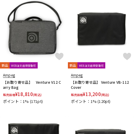
DTM オンライン納品
レコーディング機器
配信/ライブ機器
楽器アクセサリ
中古
ヴィンテージ
新品
新品
WEB注文店頭受取可
WEB注文店頭受取可
Ampeg
Ampeg
【お取り寄せ品】 Venture V12 C
【お取り寄せ品】 Venture VB-112
arry Bag
Cover
¥
18,810
¥
13,200
販売価格
(税込)
販売価格
(税込)
ポイント：1%
(171pt)
ポイント：1%
(120pt)