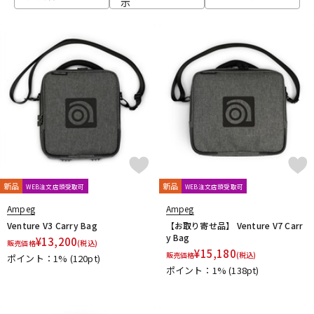
示
ベース
ウクレレ
ドラム
パーカッション
キーボード
電子ピアノ
管楽器
その他楽器
新品
新品
WEB注文店頭受取可
WEB注文店頭受取可
Ampeg
Ampeg
アンプ
エフェクター
Venture V3 Carry Bag
【お取り寄せ品】 Venture V7 Carr
y Bag
¥
13,200
販売価格
(税込)
¥
15,180
販売価格
(税込)
ポイント：1%
(120pt)
ポイント：1%
(138pt)
DJ機器
DTM