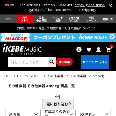
For Overseas Customers: Please visit "
https://global.ikebe-
gakki.com/
" for direct international shipping.
買う
売る
イベント
学割
TOP
店舗一覧
ストア
中古買取
動画
サービス
【重要】熊本県で発生した地震に伴う配送の遅延について(
07月29日
更新)
0
詳細検索
TOP
ONLINE STORE
その他楽器
その他楽器
Ampeg
その他楽器 その他楽器 Ampeg 商品一覧
9
件
更に絞り込む
エレキギター
アコギ/エレアコ
在庫ありのみ表
新着順
60 件表示