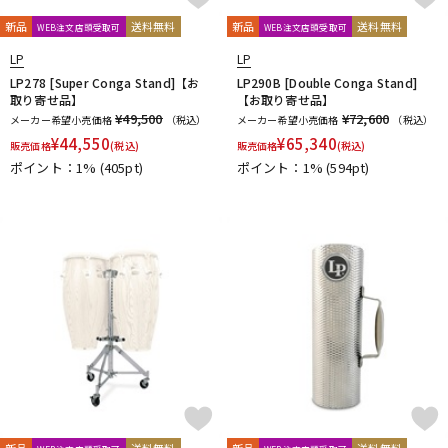
新品
送料無料
新品
送料無料
WEB注文店頭受取可
WEB注文店頭受取可
LP
LP
LP278 [Super Conga Stand]【お
LP290B [Double Conga Stand]
取り寄せ品】
【お取り寄せ品】
¥49,500
¥72,600
メーカー希望小売価格
（税込）
メーカー希望小売価格
（税込）
¥
44,550
¥
65,340
販売価格
(税込)
販売価格
(税込)
ポイント：1%
(405pt)
ポイント：1%
(594pt)