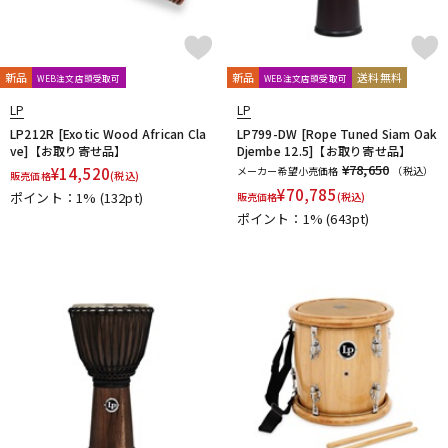
新品
新品
送料無料
WEB注文店頭受取可
WEB注文店頭受取可
LP
LP
LP212R [Exotic Wood African Cla
LP799-DW [Rope Tuned Siam Oak
ve]【お取り寄せ品】
Djembe 12.5]【お取り寄せ品】
¥78,650
¥
14,520
メーカー希望小売価格
（税込）
販売価格
(税込)
¥
70,785
ポイント：1%
(132pt)
販売価格
(税込)
ポイント：1%
(643pt)