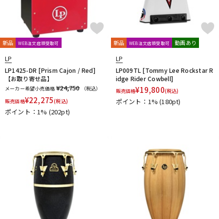
新品
新品
動画あり
WEB注文店頭受取可
WEB注文店頭受取可
LP
LP
LP1425-DR [Prism Cajon / Red]
LP009TL [Tommy Lee Rockstar R
【お取り寄せ品】
idge Rider Cowbell]
¥24,750
メーカー希望小売価格
（税込）
¥
19,800
販売価格
(税込)
¥
22,275
ポイント：1%
(180pt)
販売価格
(税込)
ポイント：1%
(202pt)