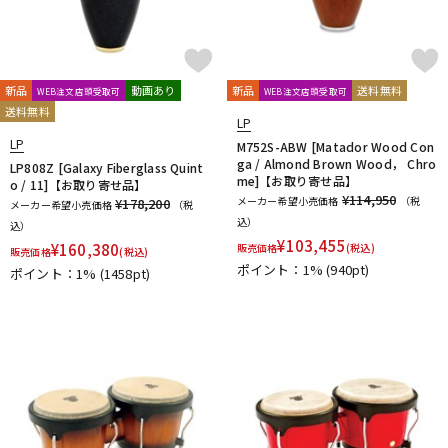
新品
動画あり
新品
送料無料
WEB注文店頭受取可
WEB注文店頭受取可
送料無料
LP
LP
M752S-ABW [Matador Wood Con
ga / Almond Brown Wood， Chro
LP808Z [Galaxy Fiberglass Quint
me]【お取り寄せ品】
o / 11]【お取り寄せ品】
¥114,950
メーカー希望小売価格
（税
¥178,200
メーカー希望小売価格
（税
込）
込）
¥
103,455
¥
160,380
販売価格
(税込)
販売価格
(税込)
ポイント：1%
(940pt)
ポイント：1%
(1458pt)