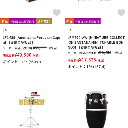
新品
送料無料
新品
WEB注文店頭受取可
WEB注文店頭受取可
LP
LP
LP1439 [Americana Peruvian Cajo
LPM200-AW [MINIATURE COLLECT
n] 【お取り寄せ品】
ION SANTANA MINI TUNABLE BON
GOS] 【お取り寄せ品】
¥55,000
メーカー希望小売価格
（税込）
¥19,250
メーカー希望小売価格
（税込）
¥
49,500
販売価格
(税込)
¥
17,325
販売価格
(税込)
ポイント：1%
(450pt)
ポイント：1%
(157pt)