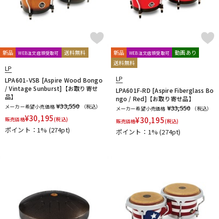
新品
送料無料
新品
動画あり
WEB注文店頭受取可
WEB注文店頭受取可
送料無料
LP
LP
LPA601-VSB [Aspire Wood Bongo
/ Vintage Sunburst]【お取り寄せ
LPA601F-RD [Aspire Fiberglass Bo
品】
ngo / Red]【お取り寄せ品】
¥33,550
メーカー希望小売価格
（税込）
¥33,550
メーカー希望小売価格
（税込）
¥
30,195
¥
30,195
販売価格
(税込)
販売価格
(税込)
ポイント：1%
(274pt)
ポイント：1%
(274pt)