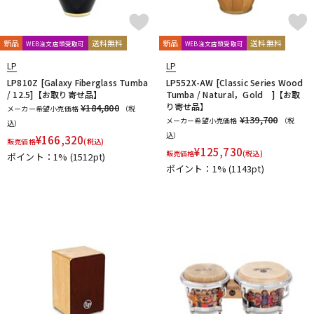
新品
送料無料
新品
送料無料
WEB注文店頭受取可
WEB注文店頭受取可
LP
LP
LP810Z [Galaxy Fiberglass Tumba
LP552X-AW [Classic Series Wood
/ 12.5]【お取り寄せ品】
Tumba / Natural，Gold ]【お取
り寄せ品】
¥184,800
メーカー希望小売価格
（税
¥139,700
メーカー希望小売価格
（税
込）
込）
¥
166,320
販売価格
(税込)
¥
125,730
販売価格
(税込)
ポイント：1%
(1512pt)
ポイント：1%
(1143pt)