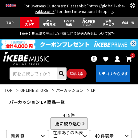
For Overseas Customers: Please visit "
https://global.ikebe-
gakki.com/
" for direct international shipping.
買う
売る
イベント
学割
TOP
店舗一覧
ストア
中古買取
動画
サービス
【重要】熊本県で発生した地震に伴う配送の遅延について(
07月29日
更新)
0
詳細検索
TOP
ONLINE STORE
パーカッション
LP
パーカッション LP 商品一覧
415
件
更に絞り込む
エレキギター
アコギ/エレアコ
在庫ありのみ表
新着順
40 件表示