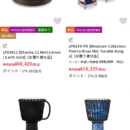
新品
動画あり
新品
WEB注文店頭受取可
WEB注文店頭受取可
送料無料
LP
LP
LPM199-PR [Miniature Collection
Puerto Rican Mini Tunable Bong
LPD0612 [Dharma 12 Metta Drum
o]【お取り寄せ品】
/ Earth Gold]【お取り寄せ品】
¥18,150
メーカー希望小売価格
（税込）
¥
68,420
販売価格
(税込)
¥
16,335
販売価格
(税込)
ポイント：1%
(622pt)
ポイント：1%
(148pt)