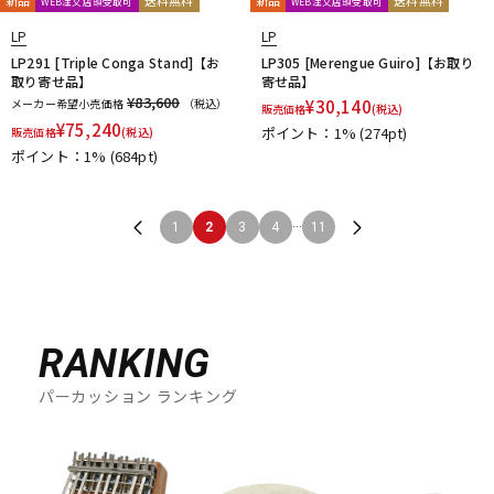
新品
送料無料
新品
送料無料
WEB注文店頭受取可
WEB注文店頭受取可
LP
LP
LP291 [Triple Conga Stand]【お
LP305 [Merengue Guiro]【お取り
取り寄せ品】
寄せ品】
¥83,600
メーカー希望小売価格
（税込）
¥
30,140
販売価格
(税込)
¥
75,240
ポイント：1%
(274pt)
販売価格
(税込)
ポイント：1%
(684pt)
...
1
2
3
4
11
RANKING
パーカッション ランキング