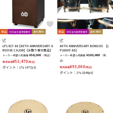
新品
送料無料
新品
送料無料
WEB注文店頭受取可
WEB注文店頭受取可
LP
LP
LP1427-60 [60TH ANNIVERSARY G
60TH ANNIVERSARY BONGOS [L
ROOVE CAJON]【お取り寄せ商品】
P200XF-60]
¥58,300
¥103,400
メーカー希望小売価格
（税込）
メーカー希望小売価格
（税
¥
52,470
込）
販売価格
(税込)
¥
93,060
ポイント：1%
(477pt)
販売価格
(税込)
ポイント：1%
(846pt)