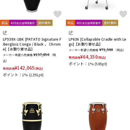
新品
送料無料
新品
送料無料
WEB注文店頭受取可
WEB注文店頭受取可
LP
LP
LP559X-1BK [PATATO Signature F
LP636 [Collapsible Cradle with Le
iberglass Conga / Black ， Chrom
gs]【お取り寄せ品】
e]【お取り寄せ品】
¥71,500
メーカー希望小売価格
（税込）
¥157,850
メーカー希望小売価格
（税
¥
64,350
販売価格
(税込)
込）
ポイント：1%
(585pt)
¥
142,065
販売価格
(税込)
ポイント：1%
(1291pt)