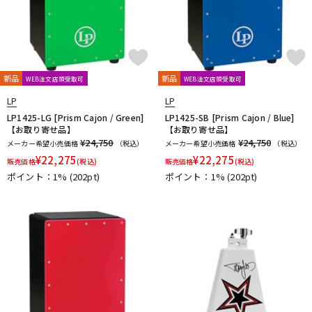
新品
新品
WEB注文店頭受取可
WEB注文店頭受取可
LP
LP
LP1425-LG [Prism Cajon / Green]
LP1425-SB [Prism Cajon / Blue]
【お取り寄せ品】
【お取り寄せ品】
¥24,750
¥24,750
メーカー希望小売価格
（税込）
メーカー希望小売価格
（税込）
¥
22,275
¥
22,275
販売価格
(税込)
販売価格
(税込)
ポイント：1%
(202pt)
ポイント：1%
(202pt)