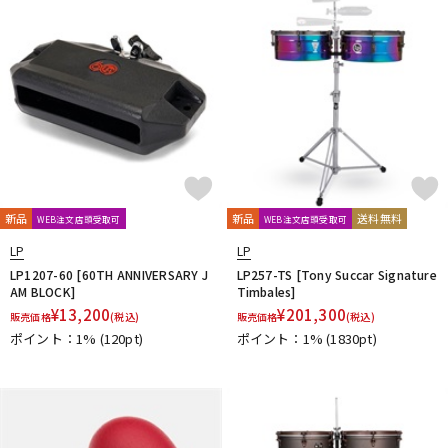
DTM オンライン納品
レコーディング機器
配信/ライブ機器
楽器アクセサリ
中古
ヴィンテージ
新品
新品
送料無料
WEB注文店頭受取可
WEB注文店頭受取可
LP
LP
LP1207-60 [60TH ANNIVERSARY J
LP257-TS [Tony Succar Signature
AM BLOCK]
Timbales]
¥
13,200
¥
201,300
販売価格
(税込)
販売価格
(税込)
ポイント：1%
(120pt)
ポイント：1%
(1830pt)