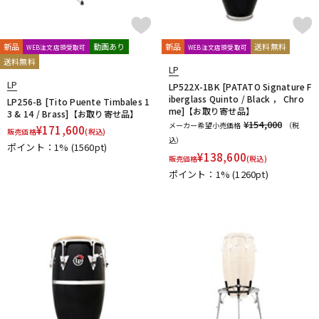
新品
動画あり
新品
送料無料
WEB注文店頭受取可
WEB注文店頭受取可
送料無料
LP
LP
LP522X-1BK [PATATO Signature F
iberglass Quinto / Black ， Chro
LP256-B [Tito Puente Timbales 1
me]【お取り寄せ品】
3 & 14 / Brass]【お取り寄せ品】
¥154,000
メーカー希望小売価格
（税
¥
171,600
販売価格
(税込)
込）
ポイント：1%
(1560pt)
¥
138,600
販売価格
(税込)
ポイント：1%
(1260pt)