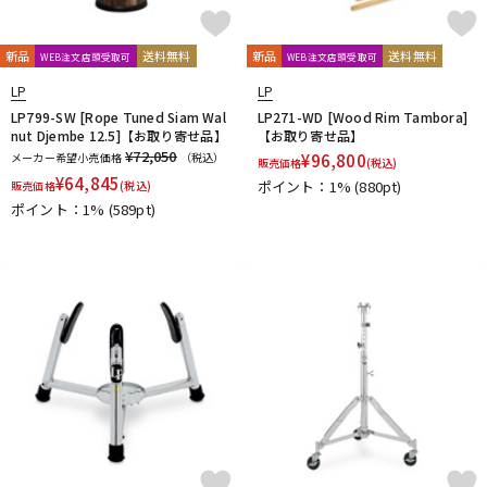
新品
送料無料
新品
送料無料
WEB注文店頭受取可
WEB注文店頭受取可
LP
LP
LP799-SW [Rope Tuned Siam Wal
LP271-WD [Wood Rim Tambora]
nut Djembe 12.5]【お取り寄せ品】
【お取り寄せ品】
¥72,050
メーカー希望小売価格
（税込）
¥
96,800
販売価格
(税込)
¥
64,845
ポイント：1%
(880pt)
販売価格
(税込)
ポイント：1%
(589pt)