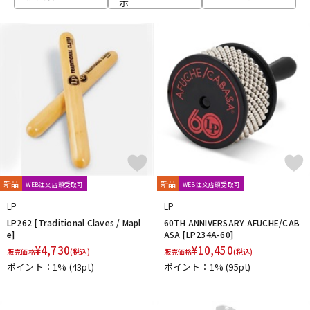
示
ベース
ウクレレ
ドラム
パーカッション
キーボード
電子ピアノ
管楽器
その他楽器
新品
新品
WEB注文店頭受取可
WEB注文店頭受取可
LP
LP
アンプ
エフェクター
LP262 [Traditional Claves / Mapl
60TH ANNIVERSARY AFUCHE/CAB
e]
ASA [LP234A-60]
¥
4,730
¥
10,450
販売価格
(税込)
販売価格
(税込)
ポイント：1%
(43pt)
ポイント：1%
(95pt)
DJ機器
DTM