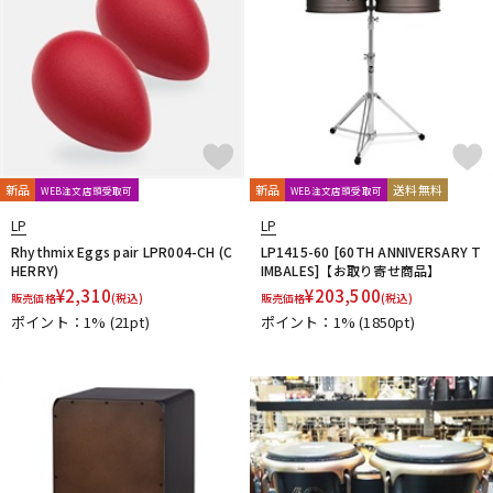
新品
新品
送料無料
WEB注文店頭受取可
WEB注文店頭受取可
LP
LP
Rhythmix Eggs pair LPR004-CH (C
LP1415-60 [60TH ANNIVERSARY T
HERRY)
IMBALES]【お取り寄せ商品】
¥
2,310
¥
203,500
販売価格
(税込)
販売価格
(税込)
ポイント：1%
(21pt)
ポイント：1%
(1850pt)