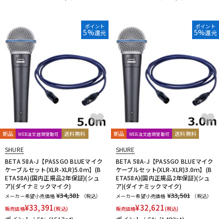
DTM オンライン納品
レコーディング機器
ポイント
ポイント
5%
5%
還元
還元
配信/ライブ機器
楽器アクセサリ
中古
ヴィンテージ
新品
送料無料
新品
送料無料
WEB注文店頭受取可
WEB注文店頭受取可
SHURE
SHURE
BETA 58A-J【PASSGO BLUEマイク
BETA 58A-J【PASSGO BLUEマイク
ケーブルセット(XLR-XLR)5.0ｍ】(B
ケーブルセット(XLR-XLR)3.0ｍ】(B
ETA58A)(国内正規品2年保証)(シュ
ETA58A)(国内正規品2年保証)(シュ
ア)(ダイナミックマイク)
ア)(ダイナミックマイク)
¥34,381
¥33,501
メーカー希望小売価格
（税込）
メーカー希望小売価格
（税込）
¥
33,391
¥
32,621
販売価格
(税込)
販売価格
(税込)