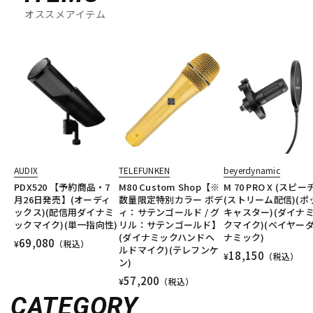
オススメアイテム
AUDIX
TELEFUNKEN
beyerdynamic
PDX520 【予約商品・7
M80 Custom Shop【※
M 70 PRO X (スピー
月26日発売】(オーディ
数量限定特別カラー ボデ
(ストリーム配信)(ポ
ックス)(配信用ダイナミ
ィ：サテンゴールド / グ
キャスター)(ダイナ
ックマイク)(単一指向性)
リル：サテンゴールド】
クマイク)(ベイヤー
(ダイナミックハンドヘ
ナミック)
69,080
¥
（税込）
ルドマイク)(テレフンケ
18,150
¥
（税込）
ン)
57,200
¥
（税込）
CATEGORY