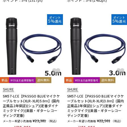
ポイント：5%
(1517pt)
ポイント：5%
(1482pt)
ポイント
ポイント
5%
5%
還元
還元
新品
送料無料
新品
送料無料
WEB注文店頭受取可
WEB注文店頭受取可
SHURE
SHURE
SM57-LCE【PASSGO BLUEマイクケ
SM57-LCE【PASSGO BLUEマイクケ
ーブルセット(XLR-XLR)5.0ｍ】(国内
ーブルセット(XLR-XLR)3.0ｍ】(国内
正規品2年保証)(シュア)(定番ダイナ
正規品2年保証)(シュア)(定番ダイナ
ミックマイク)(楽器・ギターレコー
ミックマイク)(楽器・ギターレコー
ディング定番)
ディング定番)
¥23,381
¥22,501
メーカー希望小売価格
（税込）
メーカー希望小売価格
（税込）