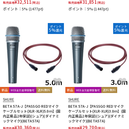
¥
32,511
¥
31,851
販売価格
(税込)
販売価格
(税込)
ポイント：5%
(1477pt)
ポイント：5%
(1447pt)
ポイント
ポイント
5%
5%
還元
還元
新品
送料無料
新品
送料無料
WEB注文店頭受取可
WEB注文店頭受取可
SHURE
SHURE
BETA 57A-J【PASSGO REDマイク
BETA 57A-J【PASSGO REDマイク
ケーブルセット(XLR-XLR)5.0ｍ】(国
ケーブルセット(XLR-XLR)3.0ｍ】(国
内正規品2年保証)(シュア)(ダイナミ
内正規品2年保証)(シュア)(ダイナミ
ックマイク)(BETA57A)
ックマイク)(BETA57A)
¥
30,360
¥
29,700
販売価格
(税込)
販売価格
(税込)