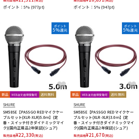
販売価格
(税込)
販売価格
(税込)
ポイント：5%
(977pt)
ポイント：5%
(947pt)
ポイント
ポイント
5%
5%
還元
還元
新品
送料無料
新品
送料無料
WEB注文店頭受取可
WEB注文店頭受取可
SHURE
SHURE
SM58SE【PASSGO REDマイクケー
SM58SE【PASSGO REDマイクケー
ブルセット(XLR-XLR)5.0ｍ】(定
ブルセット(XLR-XLR)3.0ｍ】(定
番・スイッチ付きダイナミックマイ
番・スイッチ付きダイナミックマイ
ク)(国内正規品2年保証)(シュア)
ク)(国内正規品2年保証)(シュア)
¥
22,330
¥
21,670
販売価格
(税込)
販売価格
(税込)