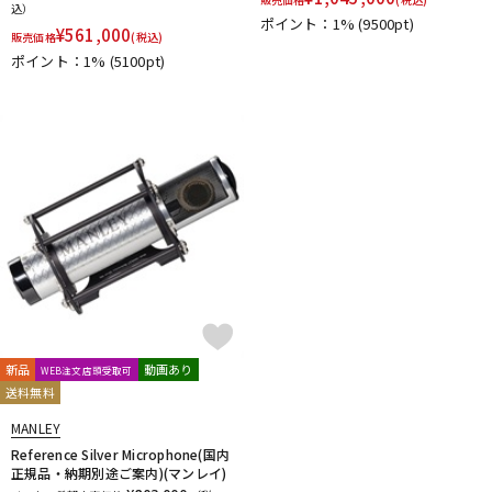
込）
DTM オンライン納品
レコーディング機器
ポイント：1%
(9500pt)
¥
561,000
販売価格
(税込)
ポイント：1%
(5100pt)
配信/ライブ機器
楽器アクセサリ
中古
ヴィンテージ
新品
動画あり
WEB注文店頭受取可
送料無料
MANLEY
Reference Silver Microphone(国内
正規品・納期別途ご案内)(マンレイ)