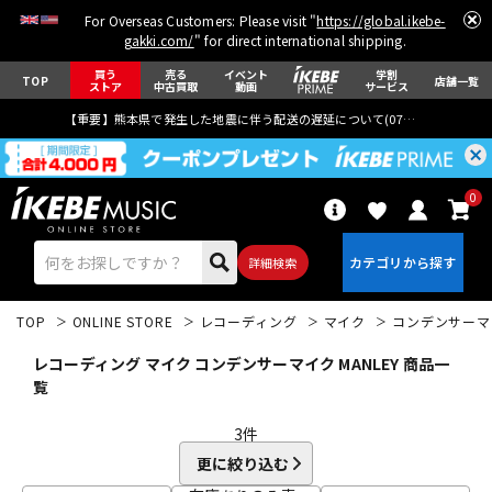
For Overseas Customers: Please visit "
https://global.ikebe-
gakki.com/
" for direct international shipping.
買う
売る
イベント
学割
TOP
店舗一覧
ストア
中古買取
動画
サービス
【重要】熊本県で発生した地震に伴う配送の遅延について(
07月29日
更新)
0
詳細検索
TOP
ONLINE STORE
レコーディング
マイク
コンデンサーマ
レコーディング マイク コンデンサーマイク MANLEY 商品一
覧
3
件
エレキギター
アコギ/エレアコ
更に絞り込む