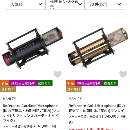
在庫ありのみ表
人気順
20 件表示
示
ベース
ウクレレ
ドラム
パーカッション
キーボード
電子ピアノ
管楽器
その他楽器
新品
動画あり
新品
動画あり
WEB注文店頭受取可
WEB注文店頭受取可
送料無料
送料無料
アンプ
エフェクター
MANLEY
MANLEY
Reference Cardioid Microphone
Reference Gold Microphone(国内
(国内正規品・納期別途ご案内)(マン
正規品・納期別途ご案内)(マンレイ)
DJ機器
DTM
レイ)(リファレンスカーディオイド
¥1,045,000
メーカー希望小売価格
（税
マイク)
込）
¥561,000
メーカー希望小売価格
（税
¥
1,045,000
販売価格
(税込)