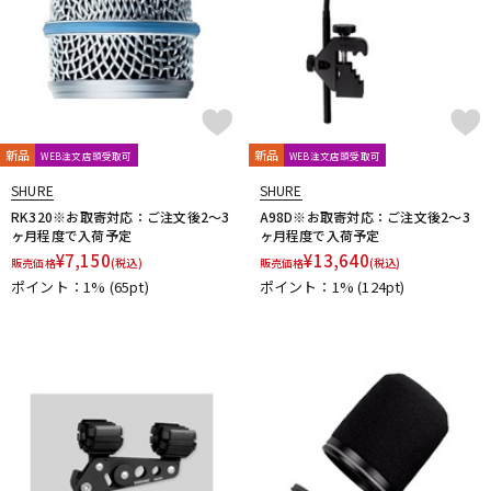
新品
新品
WEB注文店頭受取可
WEB注文店頭受取可
SHURE
SHURE
RK320※お取寄対応：ご注文後2～3
A98D※お取寄対応：ご注文後2～3
ヶ月程度で入荷予定
ヶ月程度で入荷予定
¥
7,150
¥
13,640
販売価格
(税込)
販売価格
(税込)
ポイント：1%
(65pt)
ポイント：1%
(124pt)