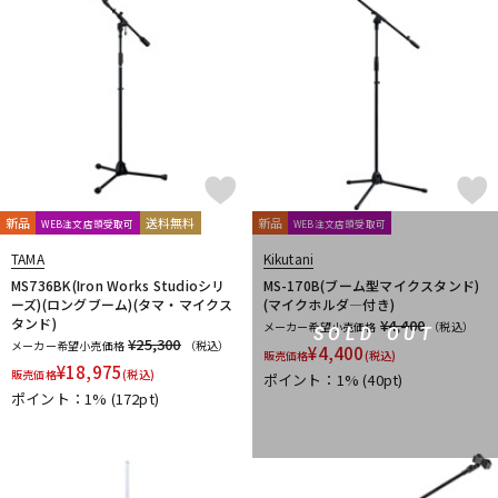
Wunder Audio
Xvive
YAMAHA
YAXI
Zahl
ZAOR
ZOOM
ZYLIA
他
キョーリツ
トーリハン
パイン・クリエイト
山本音響工芸
明工社
DrAlienSmith
NiCSo
cmf by NOTHING
Wavebone
Harrison Audio
SDM / Family Labo
新品
送料無料
新品
WEB注文店頭受取可
WEB注文店頭受取可
TAMA
Kikutani
MS736BK(Iron Works Studioシリ
MS-170B(ブーム型マイクスタンド)
ーズ)(ロングブーム)(タマ・マイクス
(マイクホルダ―付き)
タンド)
¥4,400
メーカー希望小売価格
（税込）
SOLD OUT
¥25,300
メーカー希望小売価格
（税込）
¥
4,400
販売価格
(税込)
¥
18,975
販売価格
(税込)
ポイント：1%
(40pt)
ポイント：1%
(172pt)