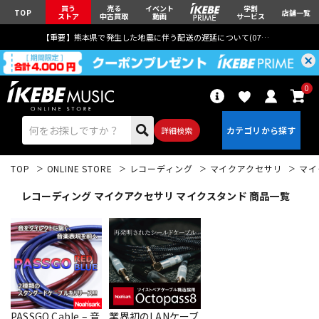
買う
売る
イベント
学割
TOP
店舗一覧
ストア
中古買取
動画
サービス
【重要】熊本県で発生した地震に伴う配送の遅延について(
07月29日
更新)
0
詳細検索
TOP
ONLINE STORE
レコーディング
マイクアクセサリ
マイ
レコーディング マイクアクセサリ マイクスタンド 商品一覧
エレキギター
アコギ/エレアコ
ベース
ウクレレ
PASSGO Cable – 音
業界初のLANケーブ