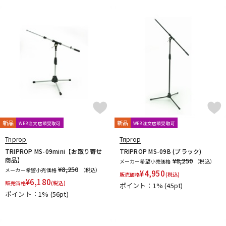
D-F
DangerousMusic
dbx
DENON
DENON Professional
配信/ライブ機器
楽器アクセサリ
DEXIBELL
Digitech
DMSD
DPA
DRAWMER
DYNAUDIO PRO
Ear Trumpet Labs
EARTHWORKS
Ehrlund Microphone
Electro Harmonix
Electro Voice
中古
ヴィンテージ
elysia
Empirical Labs
ENHANCED AUDIO
Entreq
ESI
EVE Audio
Eventide
EXFORM
Fischer Amps
FMR AUDIO
FOCAL
Focusrite
FOSTEX
Free The Tone
FURMAN
FURUTECH
G-K
G_2Systems
GATOR
GATOR Frameworks
新品
新品
WEB注文店頭受取可
WEB注文店頭受取可
GOLDEN AGE PROJECT
GRACE design
Gravity
Triprop
Triprop
Groove Tubes
HAYAKUMO
HEADREC
Hear Technologies
TRIPROP MS-09mini【お取り寄せ
TRIPROP MS-09B (ブラック)
HEDD
HEiL SOUND
HERCULES
Heritage Audio
商品】
¥8,250
メーカー希望小売価格
（税込）
¥8,250
HUMPBACK ENGINEERING
IGS Audio
IK Multimedia
メーカー希望小売価格
（税込）
¥
4,950
販売価格
(税込)
¥
6,180
Ikebe Original
infist Design
ISO ACOUSTICS
ISOVOX
販売価格
(税込)
ポイント：1%
(45pt)
ポイント：1%
(56pt)
JBL
JohnBlue Audio
JVC
JZ Microphones
K.W.S
KAKASHI Professional Stands
KAOTICA
KENTON
Kikutani
KLH Audio
KORG
KOSS
KOTOBUKI
KRK
KRYNA