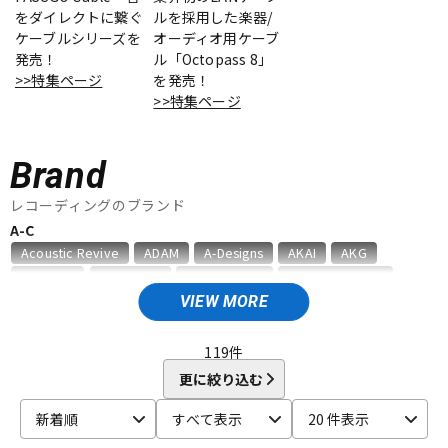
をダイレクトに繋ぐ
ルを採用した楽器/
ケーブルシリーズを
オーディオ用ケーブ
ドラム
パーカッション
発売！
ル「Octopass 8」
>>特集ページ
を発売！
>>特集ページ
キーボード
電子ピアノ
Brand
管楽器
その他楽器
レコーディングのブランド
A-C
Acoustic Revive
ADAM
A-Designs
AKAI
AKG
アンプ
エフェクター
Amphion
AMS Neve
Analysis Plus
Antelope Audio
API
APOGEE
ARMS
ART
ARTRIG
ATC
ATL.INC
VIEW MORE
audient
audio-technica
AUDIX
AURATONE
Avantone
DJ機器
DTM
AVID
BAE Audio
BEHRINGER
BELDEN
Bettermaker
119
件
beyerdynamic
BOSS
Brauner
Bricasti Design
更に絞り込む
CANARE
CaTeFo
Chandler
Coil Audio
Conisis
DTM オンライン納品
レコーディング機器
新着順
すべて表示
20 件表示
Cranborne Audio
CROXS
CURRENT
CUSTOM TRY