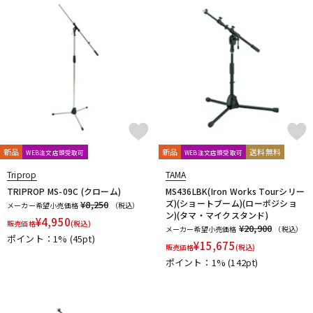
KSdigital
KVOX
L-O
Lauten Audio
LEWITT
Lexicon
Line6
LOJECT
maag audio
MACKIE
MANLEY
marantz Professional
Marshall
MASELEC
MATRIX
M-AUDIO
Mee audio
MIDAS
Millennia
MINI-SONEX
MISTRAL
MOGAMI
Mojave Audio
Monkey Banana
MONSTER CABLE
Morton Microphone Systems
Musikelectronic Geithain
MUTEC
MUZEN
NEUMANN
Noah’sark
Nothing
新品
新品
送料無料
WEB注文店頭受取可
WEB注文店頭受取可
OHASHI
Oktava
OLLO AUDIO
onso
ORB
Oyaide
Triprop
TAMA
P-S
TRIPROP MS-09C (クローム)
MS436LBK(Iron Works Tourシリー
Palmer
PEAVEY
Peluso
PhoenixAudio
PHONON
ズ)(ショートブーム)(ローポジショ
¥8,250
メーカー希望小売価格
（税込）
Pioneer DJ
Placid Audio
PMC
PreSonus
ン)(タマ・マイクスタンド)
¥
4,950
販売価格
(税込)
PRIMACOUSTIC
Primo
PrismSound
PROIDEA
¥20,900
メーカー希望小売価格
（税込）
ポイント：1%
(45pt)
Protection Racket
Providence
Pueblo Audio
PULSE
¥
15,675
販売価格
(税込)
Purple audio
QUIK LOK
Radial
Rational Acoustics
ポイント：1%
(142pt)
reloop
reProducer Audio
Rhapsodio
RODE
Roger Mayer
Roland
Ronk Japan
Roswell Pro Audio
RoyerLabs
RUPERT NEVE DESIGNS
Rycote