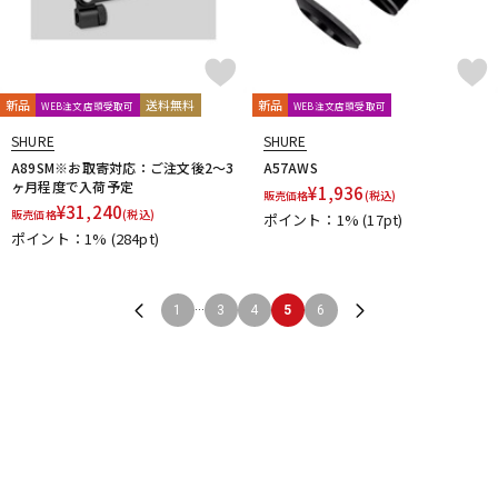
新品
送料無料
新品
WEB注文店頭受取可
WEB注文店頭受取可
SHURE
SHURE
A89SM※お取寄対応：ご注文後2～3
A57AWS
ヶ月程度で入荷予定
¥
1,936
販売価格
(税込)
¥
31,240
販売価格
(税込)
ポイント：1%
(17pt)
ポイント：1%
(284pt)
...
1
3
4
5
6