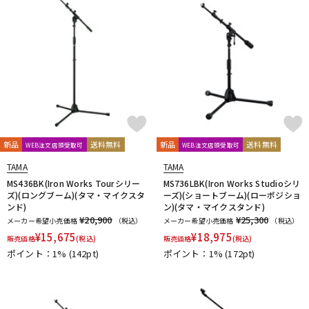
Samar Audio Design
sanken
SANWA SUPPLY
SCHOEPS
sE Electronics
Seide
SENNHEISER
Shadow Hills Industries
SHINYA’S STUDIO
SHIZUKA
SHURE
SlateDigital
SLR Studios
SONTRONICS
SONY
SoundCraft
Soyuz
SPL
SSL(Solid State Logic)
STAX
STAY
STEDMAN
Steven Slate Audio
Superlux
SUZUKI
Sym・Proceed
T-Z
新品
送料無料
新品
送料無料
WEB注文店頭受取可
WEB注文店頭受取可
TAKACHI
TAMA
TANNOY
TASCAM
tc electronic
TC helicon
Tech
Teenage Engineering
TELEFUNKEN
TAMA
TAMA
Thermionic Culture
TOMOCA
Tonelux
Townsend Labs
MS436BK(Iron Works Tourシリー
MS736LBK(Iron Works Studioシリ
ズ)(ロングブーム)(タマ・マイクスタ
ーズ)(ショートブーム)(ローポジショ
T-REX
TRIAL
Triprop
TRITON AUDIO
TRUE DYNA
ンド)
ン)(タマ・マイクスタンド)
TUBE-TECH
UDG
ULTIMATE
ULTRASONE
¥20,900
¥25,300
メーカー希望小売価格
（税込）
メーカー希望小売価格
（税込）
Umbrella Company
United Studio Technologies
¥
15,675
¥
18,975
販売価格
(税込)
販売価格
(税込)
Universal Audio
unknown
VELCRO(R) Brand
Vermona
ポイント：1%
(142pt)
ポイント：1%
(172pt)
Vertigo Sound
Vintech Audio
VitalAudio
V-MODA
Vocal Mist
VOVOX
VOX-O-RAMA
Voyage Audio
WAGNUS.
WAVES
WesAudio
Wharfedale