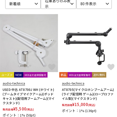
在庫ありのみ表
新着順
80 件表示
示
ベース
ウクレレ
ドラム
パーカッション
キーボード
電子ピアノ
管楽器
その他楽器
ユーズド
NEW
新品
送料無料
WEB注文店頭受取可
WEB注文店頭受取可
アンプ
エフェクター
audio-technica
audio-technica
USED 中古 AT8700J WH (ホワイト)
AT8705(マイクロホンブームアーム)
(ブームタイプマイクアーム)(ポッド
(ライブ配信時 ゲーム)(ロープロファ
キャスト)(配信用ブームアーム)(マイ
イル型)(マイクスタンド)
DJ機器
DTM
クスタンド)
¥
15,000
販売価格
(税込)
¥
5,500
販売価格
(税込)
ポイント：1%
(136pt)
ポイント：1%
(50pt)