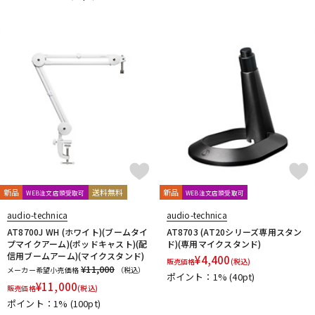
DTM オンライン納品
レコーディング機器
配信/ライブ機器
楽器アクセサリ
中古
ヴィンテージ
新品
送料無料
新品
WEB注文店頭受取可
WEB注文店頭受取可
audio-technica
audio-technica
AT8700J WH (ホワイト)(ブームタイ
AT8703 (AT20シリーズ専用スタン
プマイクアーム)(ポッドキャスト)(配
ド)(専用マイクスタンド)
信用ブームアーム)(マイクスタンド)
¥
4,400
販売価格
(税込)
¥11,000
メーカー希望小売価格
（税込）
ポイント：1%
(40pt)
¥
11,000
販売価格
(税込)
ポイント：1%
(100pt)