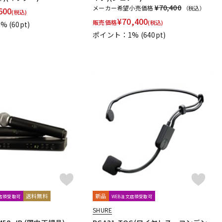
¥70,400
メーカー希望小売価格
（税込）
600
(税込)
¥
70,400
販売価格
(税込)
1%
(60pt)
ポイント：1%
(640pt)
送料無料
新品
文店頭受取可
WEB注文店頭受取可
SHURE