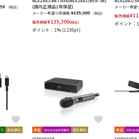
BLX288J/BETA58(BLX288J/B58-JB)
BLX288J/
250
(国内正規品2年保証)
メーカー希望
（税込）
¥135,300
メーカー希望小売価格
（税込）
¥
11
販売価格
¥
135,300
販売価格
(税込)
ポイント：
ポイント：1%
(1230pt)
あり
送料無料
新品
送料無料
新品
WEB注文店頭受取可
WEB注
SENNHEISER
SENNHEISER