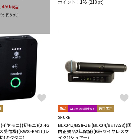
ポイント：1%
(210pt)
,450
dio Technologies
Universal Audio
unknown
(税込)
oyage Audio
WAGNUS.
WAVES
WesAudio
Wharfedale
1%
(95pt)
Harrison Audio
SDM / Family Labo
料
新品
送料無料
WEB注文店頭受取可
SHURE
R(イヤモニ)(初モニ)(2.4G
BLX24J/B58-JB (BLX24/BETA58)(国
ス受信機)(KWS-EM1用レ
内正規品2年保証)(B帯ワイヤレスマ
)(キクタニ)
イク)(シュアー)