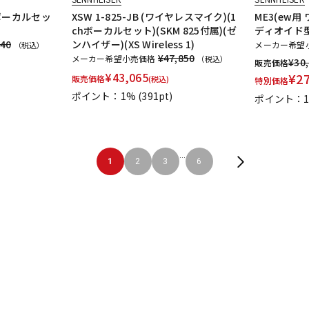
T(ボーカルセッ
XSW 1-825-JB (ワイヤレスマイク)(1
ME3(ew
chボーカルセット)(SKM 825付属)(ゼ
ディオイド型
040
ンハイザー)(XS Wireless 1)
メーカー希望
（税込）
¥47,850
メーカー希望小売価格
（税込）
¥
30
販売価格
¥
43,065
¥
2
販売価格
(税込)
特別価格
ポイント：1%
(391pt)
ポイント：
...
1
2
3
6