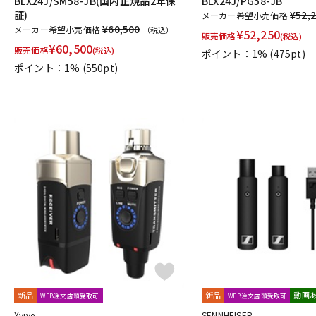
BLX24J/SM58-JB(国内正規品2年保
BLX24J/PG58-JB
証)
¥52,
メーカー希望小売価格
¥60,500
メーカー希望小売価格
（税込）
¥
52,250
販売価格
(税込)
¥
60,500
販売価格
(税込)
ポイント：1%
(475pt)
ポイント：1%
(550pt)
新品
新品
動画
WEB注文店頭受取可
WEB注文店頭受取可
Xvive
SENNHEISER