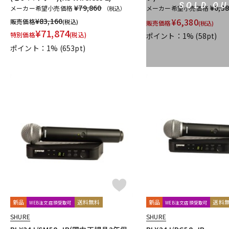
SOLD OU
¥79,860
¥6,3
メーカー希望小売価格
メーカー希望小売価格
（税込）
¥
83,160
¥
6,380
販売価格
(税込)
販売価格
(税込)
¥
71,874
特別価格
(税込)
ポイント：1%
(58pt)
ポイント：1%
(653pt)
新品
送料無料
新品
送料
WEB注文店頭受取可
WEB注文店頭受取可
SHURE
SHURE