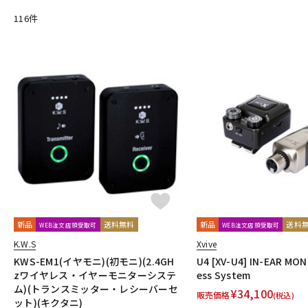
DangerousMusic
dbx
DENON
DENON Professional
DEX
116
件
Electro Harmonix
Electro Voice
elysia
Empirical Labs
FOSTEX
Free The Tone
FURMAN
FURUTECH
G-K
G_2Systems
GATOR
GATOR Frameworks
GOLDEN AGE P
HERCULES
Heritage Audio
HUMPBACK ENGINEERING
IGS 
JZ Microphones
K.W.S
KAKASHI Professional Stands
KAO
L-O
Lauten Audio
LEWITT
Lexicon
Line6
LOJECT
maag 
Millennia
MINI-SONEX
MISTRAL
MOGAMI
Mojave Audi
Noah’sark
Nothing
OHASHI
Oktava
OLLO AUDIO
o
P-S
Palmer
PEAVEY
Peluso
PhoenixAudio
PHONON
Pi
Providence
Pueblo Audio
PULSE
Purple audio
QUIK 
新品
送料無料
新品
送料
WEB注文店頭受取可
WEB注文店頭受取可
Roswell Pro Audio
RoyerLabs
RUPERT NEVE DESIGNS
Ry
K.W.S
Xvive
Shadow Hills Industries
SHINYA’S STUDIO
SHIZUKA
SHUR
KWS-EM1(イヤモニ)(初モニ)(2.4GH
U4 [XV-U4] IN-EAR MON
STEDMAN
Steven Slate Audio
Superlux
SUZUKI
Sym
zワイヤレス・イヤーモニターシステ
ess System
ム)(トランスミッター・レシーバーセ
T-Z
¥
34,100
販売価格
(税込)
ット)(キクタニ)
TAKACHI
TAMA
TANNOY
TASCAM
tc electronic
TC 