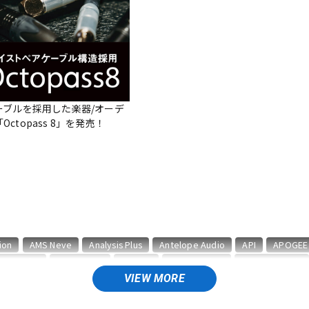
DTM オンラ
レコーディン
イン納品
グ機器
ジ
ーブルを採用した楽器/オーデ
ctopass 8」を発売！
ion
AMS Neve
Analysis Plus
Antelope Audio
API
APOGEE
BAE Audio
BEHRINGER
BELDEN
Bettermaker
beyerdynamic
CURRENT
CUSTOM TRY
VIEW MORE