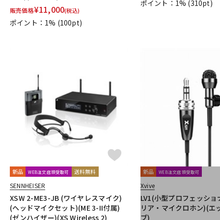
ポイント：1%
(310pt)
¥
11,000
TRIAL
Triprop
TRITON AUDIO
TRUE DYNA
TUBE-TECH
販売価格
(税込)
VELCRO(R) Brand
Vermona
Vertigo Sound
Vintech Audio
ポイント：1%
(100pt)
Wunder Audio
Xvive
YAMAHA
YAXI
Zahl
ZAOR
他
キョーリツ
トーリハン
パイン・クリエイト
山本音響工芸
新品
送料無料
新品
WEB注文店頭受取可
WEB注文店頭受取可
SENNHEISER
Xvive
XSW 2-ME3-JB (ワイヤレスマイク)
LV1(小型プロフェッシ
(ヘッドマイクセット)(ME 3-II付属)
リア・マイクロホン)(エ
(ゼンハイザー)(XS Wireless 2)
ブ)