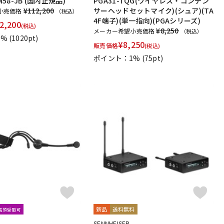
SM58-JB (国内正規品)
PGA31-TQG(ワイヤレス・コンデン
¥112,200
サーヘッドセットマイク)(シュア)(TA
小売価格
（税込）
4F端子)(単一指向)(PGAシリーズ)
2,200
(税込)
¥8,250
メーカー希望小売価格
（税込）
1%
(1020pt)
¥
8,250
販売価格
(税込)
ポイント：1%
(75pt)
新品
送料無料
文店頭受取可
SENNHEISER