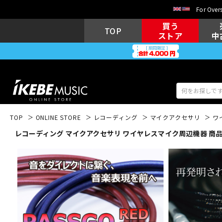
For Overs
買う
TOP
ストア
中
TOP
ONLINE STORE
レコーディング
マイクアクセサリ
ワ
レコーディング マイクアクセサリ ワイヤレスマイク周辺機器 商
アコギ/エレ
エレキギター
アコ
キーボード
電子ピアノ