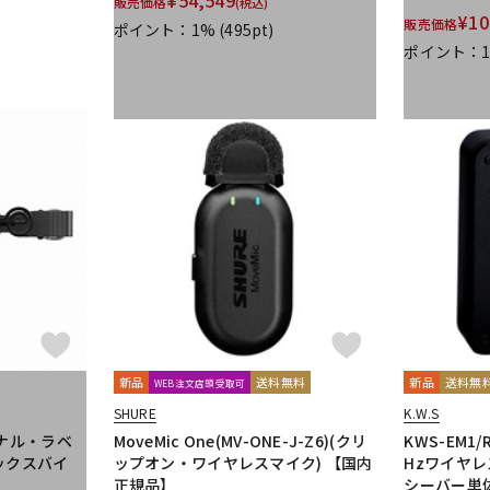
販売価格
(税込)
¥
10
UDG
ULTIMATE
ULTRASONE
Umbrella Company
United Stu
販売価格
ポイント：1%
(495pt)
VitalAudio
V-MODA
Vocal Mist
VOVOX
VOX-O-RAMA
V
ポイント：
ZOOM
ZYLIA
明工社
DrAlienSmith
NiCSo
cmf by NOTHING
Wavebone
新品
送料無料
新品
送料無
WEB注文店頭受取可
SHURE
K.W.S
ョナル・ラベ
MoveMic One(MV-ONE-J-Z6)(クリ
KWS-EM1/
ックスバイ
ップオン・ワイヤレスマイク) 【国内
Hzワイヤレ
正規品】
シーバー単体