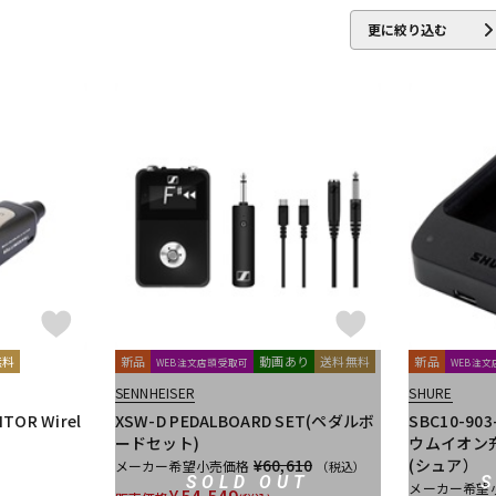
IBELL
Digitech
DMSD
DPA
DRAWMER
DYNAUDIO PRO
更に絞り込む
ENHANCED AUDIO
Entreq
ESI
EVE Audio
Eventide
EXFO
ROJECT
GRACE design
Gravity
Groove Tubes
HAYAKUMO
Audio
IK Multimedia
Ikebe Original
infist Design
ISO ACOUST
TICA
KENTON
Kikutani
KLH Audio
KORG
KOSS
KOTO
audio
MACKIE
MANLEY
marantz Professional
Marshall
M
o
Monkey Banana
MONSTER CABLE
Morton Microphone System
nso
ORB
Oyaide
oneer DJ
Placid Audio
PMC
PreSonus
PRIMACOUSTIC
Pr
LOK
Radial
Rational Acoustics
reloop
reProducer Audio
無料
新品
動画あり
送料無料
新品
WEB注文店頭受取可
WEB注
cote
Samar Audio Design
sanken
SANWA SUPPLY
SCHOEPS
SENNHEISER
SHURE
E
SlateDigital
SLR Studios
SONTRONICS
SONY
SoundCra
ITOR Wirel
XSW-D PEDALBOARD SET(ペダルボ
SBC10-90
・Proceed
ードセット)
ウムイオン
¥60,610
(シュア）
メーカー希望小売価格
（税込）
SOLD OUT
メーカー希望
helicon
Tech
Teenage Engineering
TELEFUNKEN
Thermionic 
¥
54,549