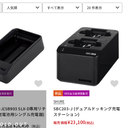
Ear Trumpet Labs
EARTHWORKS
Ehrlund Microphone
人気順
すべて表示
20 件表示
RM
Fischer Amps
FMR AUDIO
FOCAL
Focusrite
HEADREC
Hear Technologies
HEDD
HEiL SOUND
ICS
ISOVOX
JBL
JohnBlue Audio
JVC
BUKI
KRK
KRYNA
KSdigital
KVOX
ASELEC
MATRIX
M-AUDIO
Mee audio
MIDAS
s
Musikelectronic Geithain
MUTEC
MUZEN
NEUMANN
imo
PrismSound
PROIDEA
Protection Racket
Rhapsodio
RODE
Roger Mayer
Roland
Ronk Japan
新品
文店頭受取可
WEB注文店頭受取可
sE Electronics
Seide
SENNHEISER
SHURE
ft
Soyuz
SPL
SSL(Solid State Logic)
STAX
STAY
3-J(SB903 SLX-D専用リチ
SBC203-J (デュアルドッキング充電
充電池用シングル充電器)
ステーション)
¥
23,100
販売価格
(税込)
SOLD OUT
¥10,450
小売価格
（税込）
Culture
TOMOCA
Tonelux
Townsend Labs
T-REX