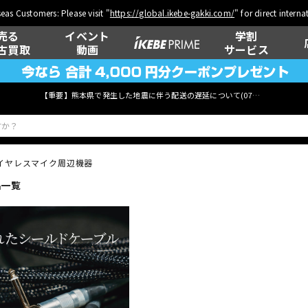
eas Customers: Please visit "
https://global.ikebe-gakki.com/
" for direct intern
売る
イベント
学割
古買取
動画
サービス
【重要】熊本県で発生した地震に伴う配送の遅延について(
07月29日
更新)
イヤレスマイク周辺機器
品一覧
ベース
ウクレレ
管楽器
その他楽器