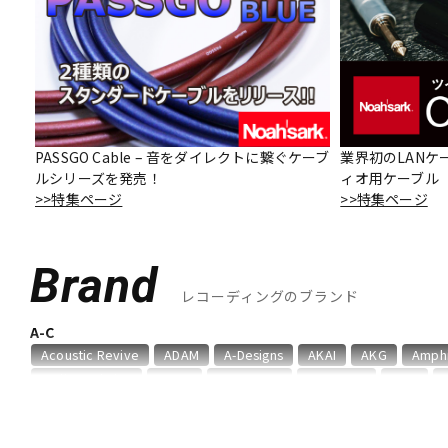
DJ機器
DTM
中古
ヴィンテー
PASSGO Cable – 音をダイレクトに繋ぐケーブ
業界初のLANケ
ルシリーズを発売！
ィオ用ケーブル「O
>>特集ページ
>>特集ページ
Brand
レコーディングのブランド
A-C
Acoustic Revive
ADAM
A-Designs
AKAI
AKG
Amph
audio-technica
AUDIX
AURATONE
Avantone
AVID
Chandler
Coil Audio
Conisis
Cranborne Audio
CROXS
D-F