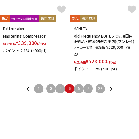
新品
送料無料
新品
送料無料
WEB注文店頭受取可
Bettermaker
MANLEY
Mastering Compressor
Mid Frequency EQ(モノラル)(国内
正規品・納期別途ご案内)(マンレイ)
¥
539,000
販売価格
(税込)
¥528,000
メーカー希望小売価格
（税
ポイント：1%
(4900pt)
込）
¥
528,000
販売価格
(税込)
ポイント：1%
(4800pt)
...
...
1
3
4
5
6
7
22