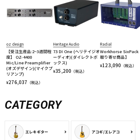
oz design
Heritage Audio
Radial
【受注生産品:2~3週間程
73 DI One (ヘリテイジオ
Workhorse SixPac
度】 OZ-4400
ーディオ)(ダイレクトボ
取り寄せ商品】
Mic/Line Preamplifier
ックス)
123,090
¥
（税込）
(オズデザイン)(マイクプ
35,200
¥
（税込）
リアンプ)
276,037
¥
（税込）
CATEGORY
エレキギター
アコギ/エレアコ