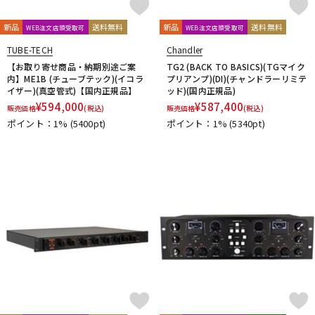
新品
送料無料
新品
送料無料
WEB注文店頭受取可
WEB注文店頭受取可
TUBE-TECH
Chandler
【お取り寄せ商品・納期別途ご案
TG2 (BACK TO BASICS)(TGマイク
内】ME1B (チューブテック)(イコラ
プリアンプ)(DI)(チャンドラーリミテ
イザー)(真空管式)【国内正規品】
ッド)(国内正規品)
¥
594,000
¥
587,400
販売価格
(税込)
販売価格
(税込)
ポイント：1%
(5400pt)
ポイント：1%
(5340pt)