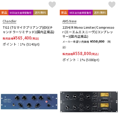
新品
送料無料
新品
送料無料
WEB注文店頭受取可
WEB注文店頭受取可
Chandler
AMS Neve
TG2 (TGマイクプリアンプ)(DI)(チ
2254/R Mono Limiter/Compresso
ャンドラーリミテッド)(国内正規品)
r (エーエムエスニーヴ)(コンプレッ
サー)(国内正規品)
¥
565,400
販売価格
(税込)
¥558,800
メーカー希望小売価格
（税
ポイント：1%
(5140pt)
込）
¥
558,800
販売価格
(税込)
ポイント：1%
(5080pt)