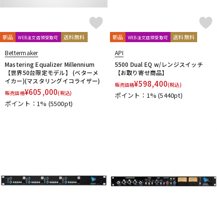
reloop
reProducer Audio
Rhapsodio
RODE
Roger Mayer
Roland
Ronk Japan
Roswell Pro Audio
RoyerLabs
RUPERT NEVE DESIGNS
Rycote
Samar Audio Design
sanken
SANWA SUPPLY
SCHOEPS
新品
送料無料
新品
送料無料
WEB注文店頭受取可
WEB注文店頭受取可
sE Electronics
Seide
SENNHEISER
Bettermaker
API
Shadow Hills Industries
SHINYA’S STUDIO
SHIZUKA
Mastering Equalizer Millennium
5500 Dual EQ w/レンジスイッチ
SHURE
SlateDigital
SLR Studios
SONTRONICS
SONY
【世界50台限定モデル】 (ベターメ
【お取り寄せ商品】
イカー)(マスタリングイコライザー)
¥
598,400
SoundCraft
Soyuz
SPL
SSL(Solid State Logic)
STAX
販売価格
(税込)
¥
605,000
販売価格
(税込)
STAY
STEDMAN
Steven Slate Audio
ポイント：1%
Superlux
(5440pt)
SUZUKI
ポイント：1%
(5500pt)
Sym・Proceed
T-Z
TAKACHI
TAMA
TANNOY
TASCAM
tc electronic
TC helicon
Tech
Teenage Engineering
TELEFUNKEN
Thermionic Culture
TOMOCA
Tonelux
Townsend Labs
T-REX
TRIAL
Triprop
TRITON AUDIO
TRUE DYNA
TUBE-TECH
UDG
ULTIMATE
ULTRASONE
Umbrella Company
United Studio Technologies
Universal Audio
unknown
VELCRO(R) Brand
Vermona
Vertigo Sound
Vintech Audio
VitalAudio
V-MODA