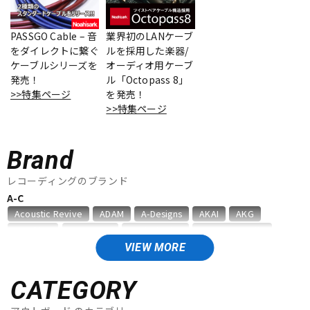
ベース
ウクレレ
PASSGO Cable – 音
業界初のLANケーブ
をダイレクトに繋ぐ
ルを採用した楽器/
ケーブルシリーズを
オーディオ用ケーブ
ドラム
パーカッション
発売！
ル「Octopass 8」
>>特集ページ
を発売！
>>特集ページ
キーボード
電子ピアノ
Brand
管楽器
その他楽器
レコーディングのブランド
A-C
Acoustic Revive
ADAM
A-Designs
AKAI
AKG
アンプ
エフェクター
Amphion
AMS Neve
Analysis Plus
Antelope Audio
API
APOGEE
ARMS
ART
ARTRIG
ATC
ATL.INC
VIEW MORE
audient
audio-technica
AUDIX
AURATONE
Avantone
DJ機器
DTM
AVID
BAE Audio
BEHRINGER
BELDEN
Bettermaker
CATEGORY
beyerdynamic
BOSS
Brauner
Bricasti Design