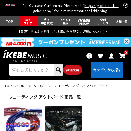
For Overseas Customers: Please visit "
https://global.ikebe-
gakki.com/
" for direct international shipping.
買う
売る
イベント
学割
TOP
店舗一覧
ストア
中古買取
動画
サービス
【重要】熊本県で発生した地震に伴う配送の遅延について(
07月29日
更新)
0
詳細検索
TOP
ONLINE STORE
レコーディング
アウトボード
レコーディング アウトボード 商品一覧
エレキギター
アコギ/エレアコ