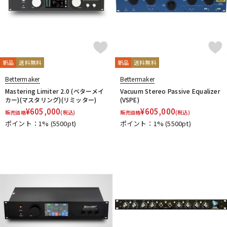
KAKASHI Professional Stands
KAOTICA
KENTON
Kikutani
KLH Audio
KORG
KOSS
KOTOBUKI
KRK
KRYNA
KSdigital
KVOX
L-O
Lauten Audio
LEWITT
Lexicon
Line6
LOJECT
新品
送料無料
新品
送料無料
maag audio
MACKIE
MANLEY
marantz Professional
Bettermaker
Bettermaker
Marshall
MASELEC
MATRIX
M-AUDIO
Mee audio
Mastering Limiter 2.0 (ベターメイ
Vacuum Stereo Passive Equalizer
MIDAS
Millennia
MINI-SONEX
MISTRAL
MOGAMI
カー)(マスタリング)(リミッター)
(VSPE)
Mojave Audio
Monkey Banana
MONSTER CABLE
¥
605,000
¥
605,000
販売価格
(税込)
販売価格
(税込)
Morton Microphone Systems
Musikelectronic Geithain
ポイント：1%
(5500pt)
ポイント：1%
(5500pt)
MUTEC
MUZEN
NEUMANN
Noah’sark
Nothing
OHASHI
Oktava
OLLO AUDIO
onso
ORB
Oyaide
P-S
Palmer
PEAVEY
Peluso
PhoenixAudio
PHONON
Pioneer DJ
Placid Audio
PMC
PreSonus
PRIMACOUSTIC
Primo
PrismSound
PROIDEA
Protection Racket
Providence
Pueblo Audio
PULSE
Purple audio
QUIK LOK
Radial
Rational Acoustics