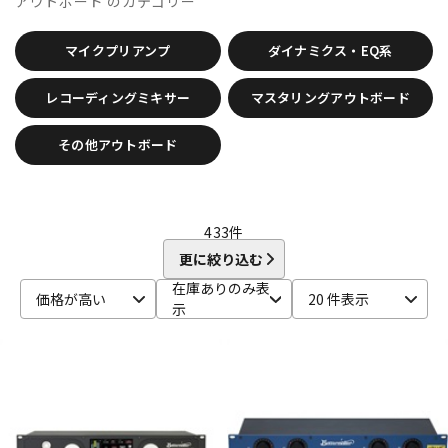
アウトボード
のカテゴリー
CANARE
CaTeFo
Chandler
Coil Audio
Conisis
DTM オンライン納品
レコーディング機器
Cranborne Audio
CROXS
CURRENT
CUSTOM TRY
マイクプリアンプ
ダイナミクス・EQ系
D-F
DangerousMusic
dbx
DENON
DENON Professional
配信/ライブ機器
楽器アクセサリ
レコーディングミキサー
マスタリングアウトボード
DEXIBELL
Digitech
DMSD
DPA
DRAWMER
DYNAUDIO PRO
Ear Trumpet Labs
EARTHWORKS
その他アウトボード
Ehrlund Microphone
Electro Harmonix
Electro Voice
中古
ヴィンテージ
elysia
Empirical Labs
ENHANCED AUDIO
Entreq
ESI
EVE Audio
Eventide
EXFORM
Fischer Amps
FMR AUDIO
FOCAL
Focusrite
FOSTEX
Free The Tone
433
件
FURMAN
FURUTECH
更に絞り込む
G-K
在庫ありのみ表
G_2Systems
GATOR
GATOR Frameworks
価格が高い
20 件表示
示
GOLDEN AGE PROJECT
GRACE design
Gravity
Groove Tubes
HAYAKUMO
HEADREC
Hear Technologies
HEDD
HEiL SOUND
HERCULES
Heritage Audio
HUMPBACK ENGINEERING
IGS Audio
IK Multimedia
Ikebe Original
infist Design
ISO ACOUSTICS
ISOVOX
JBL
JohnBlue Audio
JVC
JZ Microphones
K.W.S