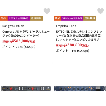
新品
送料無料
新品
送料無料
WEB注文店頭受取可
WEB注文店頭受取可
DangerousMusic
Empirical Labs
Convert-AD＋ (デンジャラスミュー
FATSO (EL-7X)(ステレオコンプレッ
ジック)(ADDAコンバーター)
サー)(お取り寄せ商品)(国内正規品)
(ファットソー)(エンピリカルラボ)
¥
583,000
販売価格
(税込)
¥
580,800
販売価格
(税込)
ポイント：1%
(5300pt)
ポイント：1%
(5280pt)