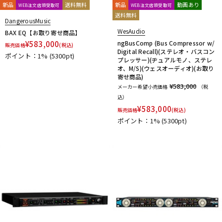
新品
送料無料
新品
動画あり
WEB注文店頭受取可
WEB注文店頭受取可
送料無料
DangerousMusic
WesAudio
BAX EQ【お取り寄せ商品】
¥
583,000
ngBusComp (Bus Compressor w/
販売価格
(税込)
Digital Recall)(ステレオ・バスコン
ポイント：1%
(5300pt)
プレッサー)(ヂュアルモノ、ステレ
オ、M/S)(ウェスオーディオ)(お取り
寄せ商品)
¥583,000
メーカー希望小売価格
（税
込）
¥
583,000
販売価格
(税込)
ポイント：1%
(5300pt)