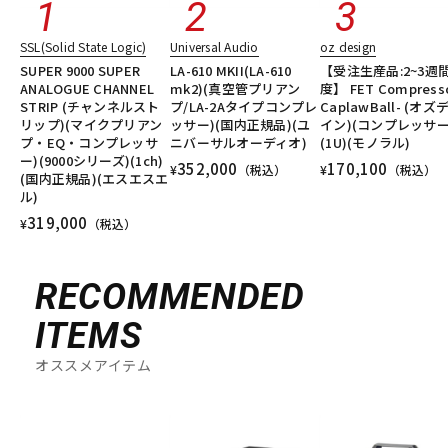
SSL(Solid State Logic)
Universal Audio
oz design
SUPER 9000 SUPER
LA-610 MKII(LA-610
【受注生産品:2~3週
ANALOGUE CHANNEL
mk2)(真空管プリアン
度】 FET Compresso
STRIP (チャンネルスト
プ/LA-2Aタイプコンプレ
CaplawBall- (オズ
リップ)(マイクプリアン
ッサー)(国内正規品)(ユ
イン)(コンプレッサー
プ・EQ・コンプレッサ
ニバーサルオーディオ)
(1U)(モノラル)
ー)(9000シリーズ)(1ch)
352,000
170,100
¥
（税込）
¥
（税込）
(国内正規品)(エスエスエ
ル)
319,000
¥
（税込）
RECOMMENDED
ITEMS
オススメアイテム