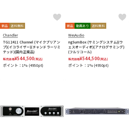
新品
送料無料
新品
動画あり
送料無料
Chandler
WesAudio
TG12411 Channel (マイクプリアン
ngSumBox (サミングシステム)(ウ
プ)(イコライザー)(チャンドラーリミ
ェスオーディオ)(アナログサミング)
テッド)(国内正規品)
(フルリコール)
¥
544,500
¥
544,500
販売価格
(税込)
販売価格
(税込)
ポイント：1%
(4950pt)
ポイント：1%
(4950pt)