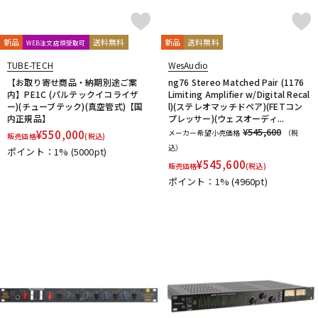
新品
送料無料
新品
送料無料
WEB注文店頭受取可
TUBE-TECH
WesAudio
【お取り寄せ商品・納期別途ご案
ng76 Stereo Matched Pair (1176
内】PE1C (パルテックイコライザ
Limiting Amplifier w/Digital Recal
ー)(チューブテック)(真空管式)【国
l)(ステレオマッチドペア)(FETコン
内正規品】
プレッサー)(ウェスオーディ...
¥545,600
¥
550,000
メーカー希望小売価格
（税
販売価格
(税込)
込）
ポイント：1%
(5000pt)
¥
545,600
販売価格
(税込)
ポイント：1%
(4960pt)