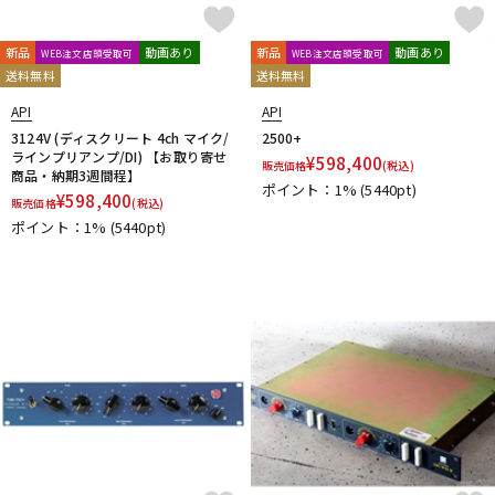
Vocal Mist
VOVOX
VOX-O-RAMA
Voyage Audio
WAGNUS.
WAVES
WesAudio
Wharfedale
新品
動画あり
新品
動画あり
WEB注文店頭受取可
WEB注文店頭受取可
Wunder Audio
Xvive
YAMAHA
YAXI
Zahl
ZAOR
送料無料
送料無料
ZOOM
ZYLIA
API
API
他
3124V (ディスクリート 4ch マイク/
2500+
キョーリツ
トーリハン
パイン・クリエイト
山本音響工芸
ラインプリアンプ/DI) 【お取り寄せ
¥
598,400
販売価格
(税込)
商品・納期3週間程】
明工社
DrAlienSmith
NiCSo
cmf by NOTHING
ポイント：1%
(5440pt)
¥
598,400
Wavebone
Harrison Audio
SDM / Family Labo
販売価格
(税込)
ポイント：1%
(5440pt)