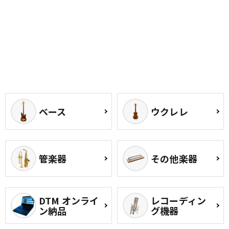
ベース
ウクレレ
管楽器
その他楽器
DTM オンライ
レコーディン
ン納品
グ機器