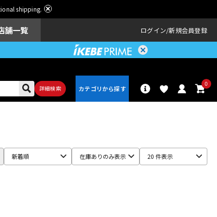
ational shipping.
店舗一覧
ログイン
新規会員登録
0
詳細検索
パーカッショ
ドラム
ン
新着順
在庫ありのみ表示
20 件表示
アンプ
エフェクター