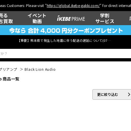
eas Customers: Please visit "
https://global.ikebe-gakki.com/
" for direct intern
売る
イベント
学割
古買取
動画
サービス
【重要】熊本県で発生した地震に伴う配送の遅延について(
07月29日
更新)
プリアンプ
Black Lion Audio
io 商品一覧
ベース
ウクレレ
更に絞り込む
管楽器
その他楽器