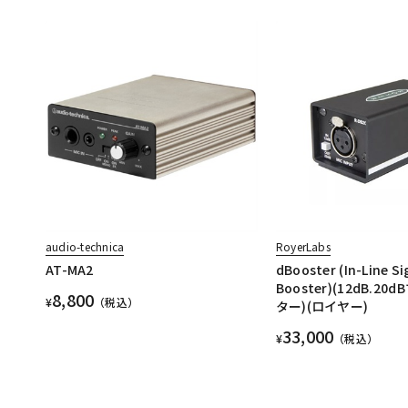
audio-technica
RoyerLabs
AT-MA2
dBooster (In-Line Si
Booster)(12dB.2
8,800
¥
（税込）
ター)(ロイヤー)
33,000
¥
（税込）