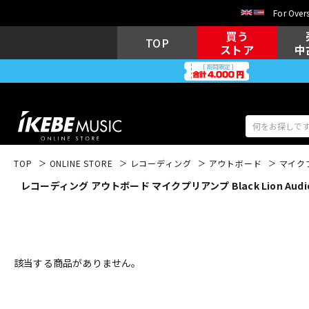
For Overs
買う
TOP
ストア
中
TOP
ONLINE STORE
レコーディング
アウトボード
マイク
レコーディング アウトボード マイクプリアンプ Black Lion Aud
アコギ/エレ
エレキギター
アコ
キーボード
電子ピアノ
該当する商品がありません。