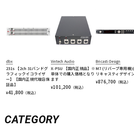
dbx
Vintech Audio
Bricasti Design
231s 【2ch 31バンドグ
X-PSU 【国内正規品】※
M7 (リバーブ専用機)
ラフィックイコライザ
単体での購入価格となり
リキャスティデザイン
ー】【国内正規代理店保
ます
876,700
¥
（税込）
証品】
101,200
¥
（税込）
41,800
¥
（税込）
CATEGORY