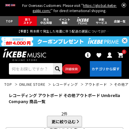
For Overseas Customers: Please visit "
https://global.ikebe-
gakki.com/
" for direct international shipping.
買う
売る
イベント
学割
TOP
店舗一覧
ストア
中古買取
動画
サービス
【重要】熊本県で発生した地震に伴う配送の遅延について(
07月29日
更新)
0
詳細検索
TOP
ONLINE STORE
レコーディング
アウトボード
その他ア
レコーディング アウトボード その他アウトボード Umbrella
Company 商品一覧
2
件
エレキギター
アコギ/エレアコ
更に絞り込む