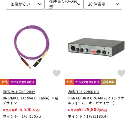
在庫ありのみ表
価格が安い
20 件表示
示
ベース
ウクレレ
ドラム
パーカッション
キーボード
電子ピアノ
管楽器
その他楽器
新品
新品
送料無料
WEB注文店頭受取可
WEB注文店頭受取可
アンプ
エフェクター
Umbrella Company
Umbrella Company
DI-SNAKE（Active DI Cable）※新
SIGNALFORM ORGANIZER（シグナ
デザイン
ルフォーム・オーガナイザー）
¥
16,500
¥
129,800
販売価格
(税込)
販売価格
(税込)
DJ機器
DTM
ポイント：1%
(150pt)
ポイント：1%
(1180pt)