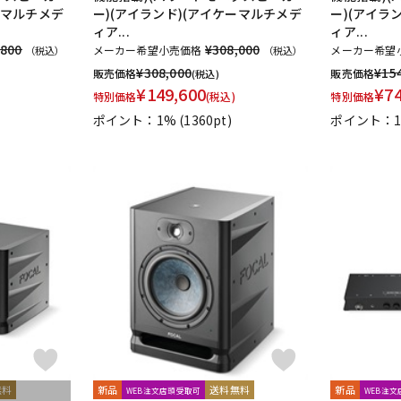
ーマルチメデ
ー)(アイランド)(アイケーマルチメデ
ー)(アイラ
ィア...
ィア...
,800
¥308,000
メーカー希望小売価格
メーカー希望
（税込）
（税込）
¥
308,000
¥
15
販売価格
販売価格
(税込)
¥
149,600
¥
7
特別価格
(税込)
特別価格
ポイント：1%
(1360pt)
ポイント：
無料
新品
送料無料
新品
WEB注文店頭受取可
WEB注