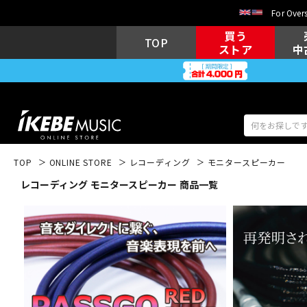
For Overs
買う
TOP
ストア
中
TOP
ONLINE STORE
レコーディング
モニタースピーカー
レコーディング モニタースピーカー 商品一覧
アコギ/エレ
エレキギター
アコ
キーボード
電子ピアノ