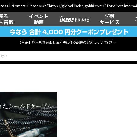
eas Customers: Please visit "
https://global.ikebe-gakki.com/
" for direct intern
売る
イベント
学割
古買取
動画
サービス
【重要】熊本県で発生した地震に伴う配送の遅延について(
07月29日
更新)
ベース
ウクレレ
管楽器
その他楽器