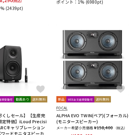
(税込)
ポイント：1%
(6980pt)
dio Technologies
Universal Audio
unknown
1%
(2439pt)
oyage Audio
WAGNUS.
WAVES
WesAudio
Wharfedale
Harrison Audio
SDM / Family Labo
動画あり
送料無料
新品
送料無料
文店頭受取可
WEB注文店頭受取可
FOCAL
尽くしセール】【生産完
ALPHA EVO TWIN(ペア)(フォーカル)
特価】iLoud Precisi
(モニタースピーカー)
本)(ARCキャリブレーション
¥158,400
メーカー希望小売価格
（税込）
(パワードモニタスピーカ