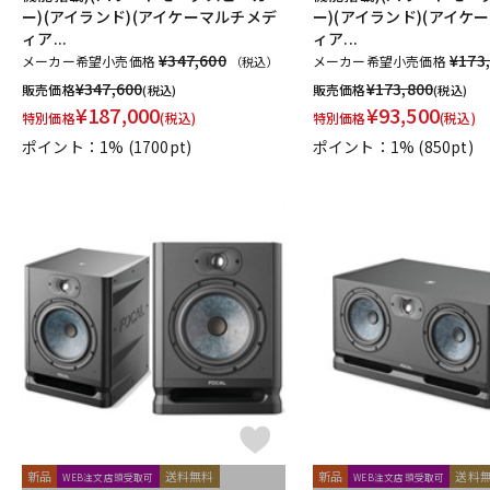
ー)(アイランド)(アイケーマルチメデ
ー)(アイランド)(アイケ
ィア...
ィア...
¥347,600
¥173
メーカー希望小売価格
メーカー希望小売価格
（税込）
¥
347,600
¥
173,800
販売価格
販売価格
(税込)
(税込)
¥
187,000
¥
93,500
特別価格
(税込)
特別価格
(税込)
ポイント：1%
(1700pt)
ポイント：1%
(850pt)
新品
送料無料
新品
送料
WEB注文店頭受取可
WEB注文店頭受取可