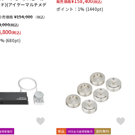
¥
158,400
販売価格
(税込)
ンド)(アイケーマルチメデ
ポイント：1%
(1440pt)
¥154,000
小売価格
（税込）
4,000
(税込)
4,800
(税込)
1%
(680pt)
新品
送料無料
文店頭受取可
WEB注文店頭受取可