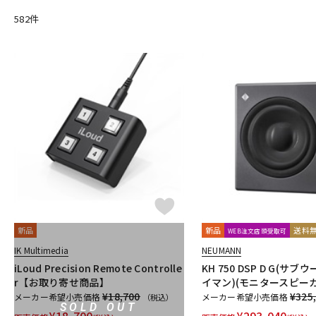
DangerousMusic
dbx
DENON
DENON Professional
DEX
582
件
Electro Harmonix
Electro Voice
elysia
Empirical Labs
FOSTEX
Free The Tone
FURMAN
FURUTECH
G-K
G_2Systems
GATOR
GATOR Frameworks
GOLDEN AGE P
HERCULES
Heritage Audio
HUMPBACK ENGINEERING
IGS 
JZ Microphones
K.W.S
KAKASHI Professional Stands
KAO
L-O
Lauten Audio
LEWITT
Lexicon
Line6
LOJECT
maag 
Millennia
MINI-SONEX
MISTRAL
MOGAMI
Mojave Audi
Noah’sark
Nothing
OHASHI
Oktava
OLLO AUDIO
o
P-S
Palmer
PEAVEY
Peluso
PhoenixAudio
PHONON
Pi
Providence
Pueblo Audio
PULSE
Purple audio
QUIK 
新品
新品
送料
WEB注文店頭受取可
Roswell Pro Audio
RoyerLabs
RUPERT NEVE DESIGNS
Ry
IK Multimedia
NEUMANN
Shadow Hills Industries
SHINYA’S STUDIO
SHIZUKA
SHUR
iLoud Precision Remote Controlle
KH 750 DSP D G(サブ
STEDMAN
Steven Slate Audio
Superlux
SUZUKI
Sym
r【お取り寄せ商品】
イマン)(モニタースピーカ
¥18,700
¥325
メーカー希望小売価格
メーカー希望小売価格
T-Z
（税込）
SOLD OUT
TAKACHI
TAMA
TANNOY
TASCAM
tc electronic
TC 
¥
18,700
¥
293,040