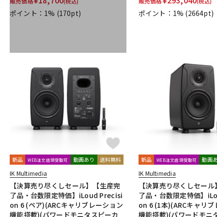
販売価格
販売価格
(税込)
(税込)
TRIAL
Triprop
TRITON AUDIO
TRUE DYNA
TUBE-TECH
ポイント：1%
(170pt)
ポイント：1%
(2664pt)
VELCRO(R) Brand
Vermona
Vertigo Sound
Vintech Audio
Wunder Audio
Xvive
YAMAHA
YAXI
Zahl
ZAOR
他
キョーリツ
トーリハン
パイン・クリエイト
山本音響工芸
新品
動画あり
送料無料
新品
動画
WEB注文店頭受取可
WEB注文店頭受取可
IK Multimedia
IK Multimedia
【決算売り尽くしセール】【生産完
【決算売り尽くしセール
了品・台数限定特価】iLoud Precisi
了品・台数限定特価】iLoud
on 6 (ペア)(ARCキャリブレーション
on 6 (1本)(ARCキャ
機能搭載)(パワードモニタスピーカ
機能搭載)(パワードモニ