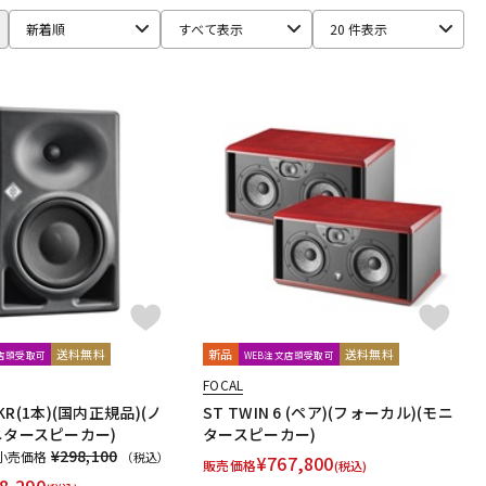
Ear Trumpet Labs
EARTHWORKS
Ehrlund Microphone
新着順
すべて表示
20 件表示
RM
Fischer Amps
FMR AUDIO
FOCAL
Focusrite
HEADREC
Hear Technologies
HEDD
HEiL SOUND
ICS
ISOVOX
JBL
JohnBlue Audio
JVC
BUKI
KRK
KRYNA
KSdigital
KVOX
ASELEC
MATRIX
M-AUDIO
Mee audio
MIDAS
s
Musikelectronic Geithain
MUTEC
MUZEN
NEUMANN
imo
PrismSound
PROIDEA
Protection Racket
Rhapsodio
RODE
Roger Mayer
Roland
Ronk Japan
送料無料
新品
送料無料
文店頭受取可
WEB注文店頭受取可
sE Electronics
Seide
SENNHEISER
FOCAL
ft
Soyuz
SPL
SSL(Solid State Logic)
STAX
STAY
U/KR(1本)(国内正規品)(ノ
ST TWIN 6 (ペア)(フォーカル)(モニ
ニタースピーカー)
タースピーカー)
¥298,100
小売価格
（税込）
¥
767,800
販売価格
(税込)
Culture
TOMOCA
Tonelux
Townsend Labs
T-REX
8,290