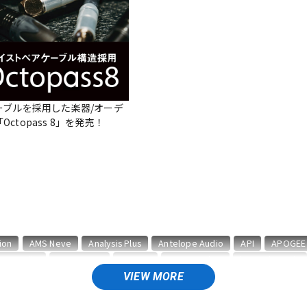
DTM オンラ
レコーディン
イン納品
グ機器
ジ
ーブルを採用した楽器/オーデ
ctopass 8」を発売！
ion
AMS Neve
Analysis Plus
Antelope Audio
API
APOGEE
BAE Audio
BEHRINGER
BELDEN
Bettermaker
beyerdynamic
CURRENT
CUSTOM TRY
VIEW MORE