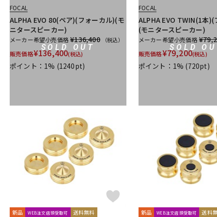
FOCAL
FOCAL
ALPHA EVO 80(ペア)(フォーカル)(モ
ALPHA EVO TWIN(1本
ニタースピーカー)
(モニタースピーカー)
¥136,400
¥79,
メーカー希望小売価格
メーカー希望小売価格
（税込）
SOLD OUT
SOLD OU
¥
136,400
¥
79,200
販売価格
販売価格
(税込)
(税込)
ポイント：1%
(1240pt)
ポイント：1%
(720pt)
新品
送料無料
新品
送料
WEB注文店頭受取可
WEB注文店頭受取可