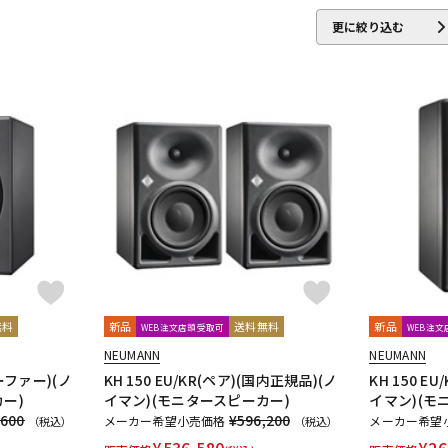
IBELL
Digitech
DMSD
DPA
DRAWMER
DYNAUDIO PRO
更に絞り込む
ENHANCED AUDIO
Entreq
ESI
EVE Audio
Eventide
EXFO
ROJECT
GRACE design
Gravity
Groove Tubes
HAYAKUMO
Audio
IK Multimedia
Ikebe Original
infist Design
ISO ACOUST
TICA
KENTON
Kikutani
KLH Audio
KORG
KOSS
KOTO
audio
MACKIE
MANLEY
marantz Professional
Marshall
M
o
Monkey Banana
MONSTER CABLE
Morton Microphone System
nso
ORB
Oyaide
oneer DJ
Placid Audio
PMC
PreSonus
PRIMACOUSTIC
Pr
LOK
Radial
Rational Acoustics
reloop
reProducer Audio
無料
新品
送料無料
新品
WEB注文店頭受取可
WEB注
cote
Samar Audio Design
sanken
SANWA SUPPLY
SCHOEPS
NEUMANN
NEUMANN
E
SlateDigital
SLR Studios
SONTRONICS
SONY
SoundCra
ウーファー)(ノ
KH 150 EU/KR(ペア)(国内正規品)(ノ
KH 150 E
・Proceed
ー)
イマン)(モニタースピーカー)
イマン)(モ
,600
¥596,200
メーカー希望小売価格
メーカー希望
（税込）
（税込）
helicon
Tech
Teenage Engineering
TELEFUNKEN
Thermionic 
¥
536,580
¥
26