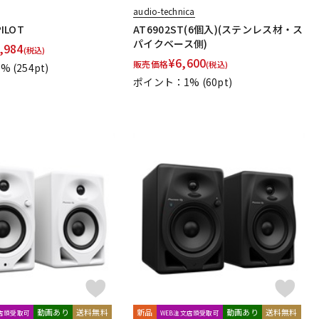
audio-technica
ILOT
AT6902ST(6個入)(ステンレス材・ス
パイクベース側)
,984
(税込)
¥
6,600
販売価格
(税込)
1%
(254pt)
ポイント：1%
(60pt)
動画あり
送料無料
新品
動画あり
送料無料
文店頭受取可
WEB注文店頭受取可