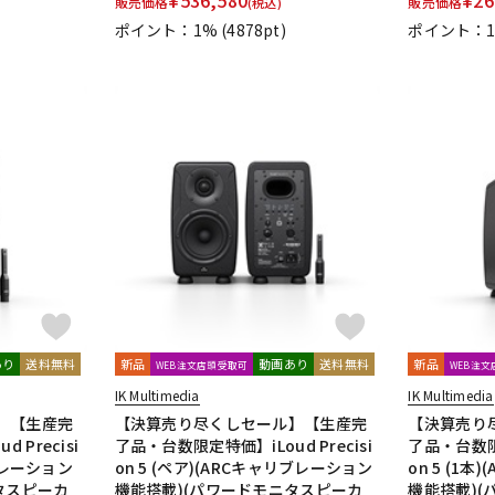
販売価格
販売価格
(税込)
UDG
ULTIMATE
ULTRASONE
Umbrella Company
United Stu
ポイント：1%
(4878pt)
ポイント：
VitalAudio
V-MODA
Vocal Mist
VOVOX
VOX-O-RAMA
V
ZOOM
ZYLIA
明工社
DrAlienSmith
NiCSo
cmf by NOTHING
Wavebone
あり
送料無料
新品
動画あり
送料無料
新品
WEB注文店頭受取可
WEB注
IK Multimedia
IK Multimedia
】【生産完
【決算売り尽くしセール】【生産完
【決算売り
 Precisi
了品・台数限定特価】iLoud Precisi
了品・台数限定
リブレーション
on 5 (ペア)(ARCキャリブレーション
on 5 (1
タスピーカ
機能搭載)(パワードモニタスピーカ
機能搭載)