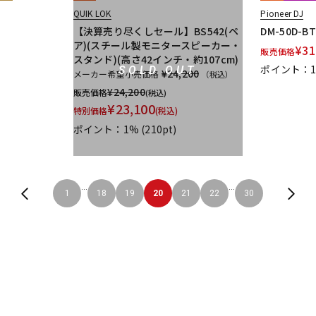
QUIK LOK
Pioneer DJ
【決算売り尽くしセール】BS542(ペ
DM-50D-B
ア)(スチール製モニタースピーカー・
¥
31
販売価格
スタンド)(高さ42インチ・約107cm)
ポイント：
SOLD OUT
¥24,200
メーカー希望小売価格
（税込）
¥
24,200
販売価格
(税込)
¥
23,100
特別価格
(税込)
ポイント：1%
(210pt)
...
...
1
18
19
20
21
22
30