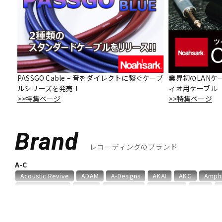
DJ機器
DTM
中古
ヴィンテー
PASSGO Cable – 音をダイレクトに繋ぐケーブ
業界初のLANケ
ルシリーズを発売！
ィオ用ケーブル「O
>>特集ページ
>>特集ページ
Brand
レコーディングのブランド
A-C
Acoustic Revive
ADAM
A-Designs
AKAI
AKG
Amph
audio-technica
AUDIX
AURATONE
Avantone
AVID
Chandler
Coil Audio
Conisis
Cranborne Audio
CROXS
D-F