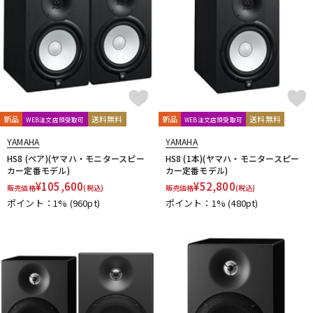
新品
送料無料
新品
送料無料
WEB注文店頭受取可
WEB注文店頭受取可
YAMAHA
YAMAHA
HS8 (ペア)(ヤマハ・モニタースピー
HS8 (1本)(ヤマハ・モニタースピー
カー定番モデル)
カー定番モデル)
¥
105,600
¥
52,800
販売価格
(税込)
販売価格
(税込)
ポイント：1%
(960pt)
ポイント：1%
(480pt)