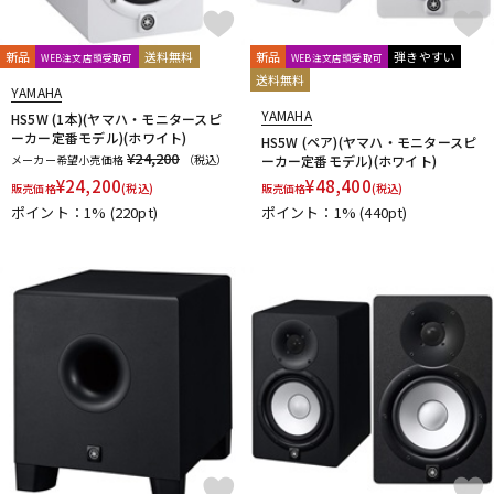
新品
送料無料
新品
弾きやすい
WEB注文店頭受取可
WEB注文店頭受取可
送料無料
YAMAHA
YAMAHA
HS5W (1本)(ヤマハ・モニタースピ
ーカー定番モデル)(ホワイト)
HS5W (ペア)(ヤマハ・モニタースピ
¥24,200
メーカー希望小売価格
（税込）
ーカー定番モデル)(ホワイト)
¥
24,200
¥
48,400
販売価格
(税込)
販売価格
(税込)
ポイント：1%
(220pt)
ポイント：1%
(440pt)