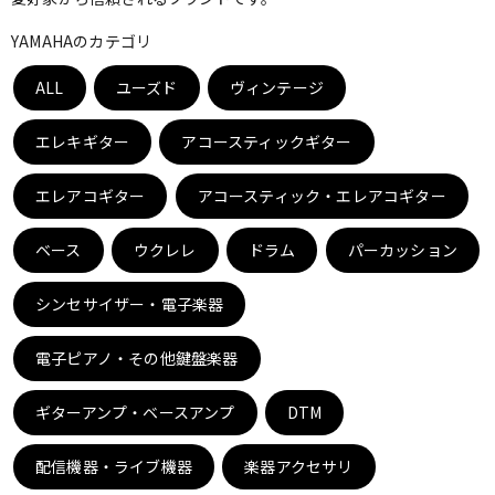
ベース
ウクレレ
YAMAHAのカテゴリ
ALL
ユーズド
ヴィンテージ
ドラム
パーカッション
エレキギター
アコースティックギター
キーボード
電子ピアノ
エレアコギター
アコースティック・エレアコギター
ベース
ウクレレ
ドラム
パーカッション
管楽器
その他楽器
シンセサイザー・電子楽器
アンプ
エフェクター
電子ピアノ・その他鍵盤楽器
ギターアンプ・ベースアンプ
DTM
DJ機器
DTM
配信機器・ライブ機器
楽器アクセサリ