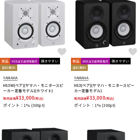
新品
弾きやすい
新品
弾きやすい
WEB注文店頭受取可
WEB注文店頭受取可
送料無料
送料無料
YAMAHA
YAMAHA
HS3W(ペア)(ヤマハ・モニタースピ
HS3(ペア)(ヤマハ・モニタースピー
ーカー定番モデル)(ホワイト)
カー定番モデル)
¥
33,000
¥
33,000
販売価格
(税込)
販売価格
(税込)
ポイント：1%
(300pt)
ポイント：1%
(300pt)