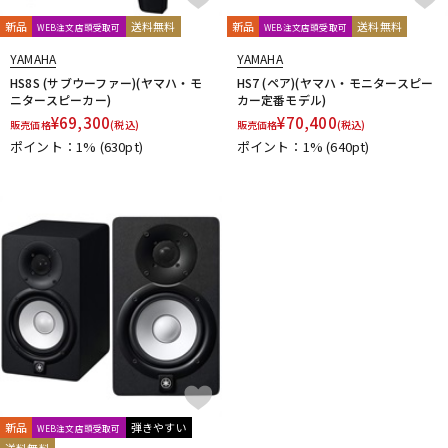
新品
送料無料
新品
送料無料
WEB注文店頭受取可
WEB注文店頭受取可
YAMAHA
YAMAHA
HS8S (サブウーファー)(ヤマハ・モ
HS7 (ペア)(ヤマハ・モニタースピー
ニタースピーカー)
カー定番モデル)
¥
69,300
¥
70,400
販売価格
(税込)
販売価格
(税込)
ポイント：1%
(630pt)
ポイント：1%
(640pt)
新品
弾きやすい
WEB注文店頭受取可