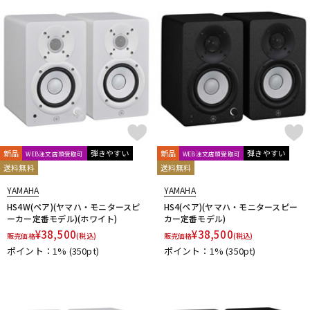
新品
弾きやすい
新品
弾きやすい
WEB注文店頭受取可
WEB注文店頭受取可
送料無料
送料無料
YAMAHA
YAMAHA
HS4W(ペア)(ヤマハ・モニタースピ
HS4(ペア)(ヤマハ・モニタースピー
ーカー定番モデル)(ホワイト)
カー定番モデル)
¥
38,500
¥
38,500
販売価格
(税込)
販売価格
(税込)
ポイント：1%
(350pt)
ポイント：1%
(350pt)