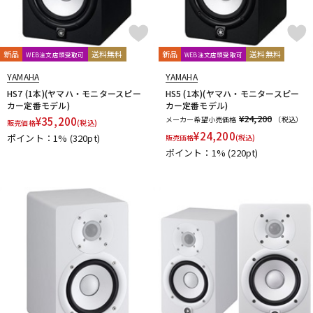
新品
送料無料
新品
送料無料
WEB注文店頭受取可
WEB注文店頭受取可
YAMAHA
YAMAHA
HS7 (1本)(ヤマハ・モニタースピー
HS5 (1本)(ヤマハ・モニタースピー
カー定番モデル)
カー定番モデル)
¥24,200
¥
35,200
メーカー希望小売価格
（税込）
販売価格
(税込)
¥
24,200
ポイント：1%
(320pt)
販売価格
(税込)
ポイント：1%
(220pt)