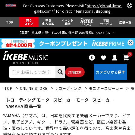
For Overseas Customers: Please visit "
https://global.ikebe-
gakki.com/
" for direct international shipping.
買う
売る
イベント
学割
TOP
店舗一覧
ストア
中古買取
動画
サービス
【重要】熊本県で発生した地震に伴う配送の遅延について(
07月29日
更新)
0
詳細検索
TOP
ONLINE STORE
レコーディング
モニタースピーカー
モ
レコーディング モニタースピーカー モニタースピーカー
YAMAHA 商品一覧
YAMAHA（ヤマハ）は、日本を代表する楽器メーカーであり、ピア
ノ、電子ピアノ、ギター、ドラム、管楽器など、幅広い楽器を製
エレキギター
アコギ/エレアコ
造・販売しています。世界中で高い評価を得ており、音楽家や音楽
愛好家から信頼されるブランドです。