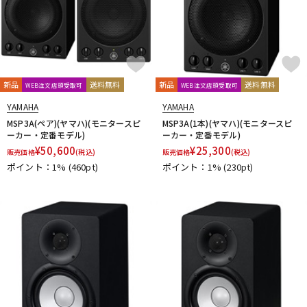
新品
送料無料
新品
送料無料
WEB注文店頭受取可
WEB注文店頭受取可
YAMAHA
YAMAHA
MSP3A(ペア)(ヤマハ)(モニタースピ
MSP3A(1本)(ヤマハ)(モニタースピ
ーカー・定番モデル)
ーカー・定番モデル)
¥
50,600
¥
25,300
販売価格
(税込)
販売価格
(税込)
ポイント：1%
(460pt)
ポイント：1%
(230pt)