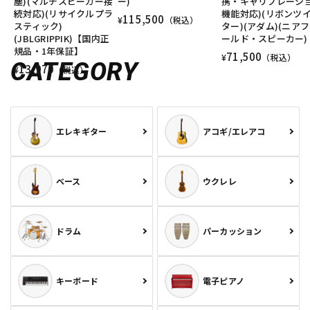
塵)(マルチスピーカー接
ー)
携・キャリブレーシ
続対応)(リサイクルプラ
機能対応)(リボンツ
115,500
¥
（税込）
スティック)
ター)(アダム)(ニア
(JBLGRIPPIK)【国内正
ールド・スピーカー)
規品・1年保証】
71,500
¥
（税込）
CATEGORY
13,970
¥
（税込）
エレキギター
アコギ/エレアコ
ベース
ウクレレ
ドラム
パーカッション
キーボード
電子ピアノ