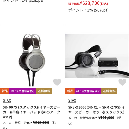
ポイント：1%
(3181pt)
¥
623,700
販売価格
(税込)
DTM オンライン納品
レコーディング機器
ポイント：1%
(5670pt)
配信/ライブ機器
楽器アクセサリ
中古
ヴィンテージ
新品
送料無料
新品
送料無料
WEB注文店頭受取可
WEB注文店頭受取可
STAX
STAX
SR-007S (スタックス)(イヤースピー
SRS-X1000(SR-X1 + SRM-270S)(イ
カー)(羊皮イヤーパッド)(ARSアーク
ヤースピーカーセット)(スタックス)
Assy)
¥121,000
メーカー希望小売価格
（税
¥275,000
メーカー希望小売価格
（税
込）
込）