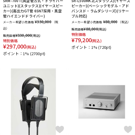
SRM-700T(真空管方式・ドライバー
SR-L500MK2(スタックス)(イヤース
ユニット)(スタックス)(イヤースピー
ピーカー)(ベーシックモデル・アド
カー)(高出力GT管 6SN7採用・真空
バンスド・ラムダシリーズ)(リケー
管ハイエンドドライバー)
ブル対応)
¥330,000
¥88,000
メーカー希望小売価格
（税
メーカー希望小売価格
（税込）
込）
¥
88,000
販売価格
(税込)
特別価格
¥
330,000
販売価格
(税込)
¥
79,200
特別価格
(税込)
¥
297,000
(税込)
ポイント：1%
(720pt)
ポイント：1%
(2700pt)