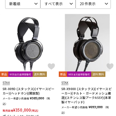
新着順
すべて表示
20 件表示
ベース
ウクレレ
ドラム
パーカッション
キーボード
電子ピアノ
管楽器
その他楽器
新品
送料無料
新品
送料無料
WEB注文店頭受取可
WEB注文店頭受取可
アンプ
エフェクター
STAX
STAX
SR-009D (スタックス)(イヤースピー
SR-X9000 (スタックス)(イヤースピ
カー)(ヘッドホン)(開放型)
ーカー)(チルト・ガードメッシュ構
造)(ステンレス製アークASSY)(本革
¥385,000
メーカー希望小売価格
（税
DJ機器
DTM
製イヤーパッド)
込）
¥693,000
メーカー希望小売価格
（税
¥
350,000
販売価格
(税込)
込）