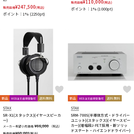
¥
110,000
販売価格
(税込)
¥
247,500
販売価格
(税込)
ポイント：1%
(1000pt)
ポイント：1%
(2250pt)
新品
送料無料
新品
送料無料
WEB注文店頭受取可
WEB注文店頭受取可
STAX
STAX
SR-X1(スタックス)(イヤースピーカ
SRM-700S(半導体方式・ドライバー
ー)
ユニット)(スタックス)(イヤースピー
カー)(増幅段J-FET採用・新ソリッ
¥66,000
メーカー希望小売価格
（税込）
ドステート・ハイエンドドライバー)
¥
60,001
販売価格
(税込)