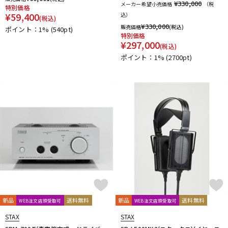
¥330,000
メーカー希望小売価格
（税
特別価格
¥
59,400
込）
(税込)
¥
330,000
販売価格
(税込)
ポイント：1%
(540pt)
特別価格
¥
297,000
(税込)
ポイント：1%
(2700pt)
新品
送料無料
新品
送料無料
WEB注文店頭受取可
WEB注文店頭受取可
STAX
STAX