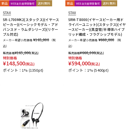
新品
送料無料
新品
送料無料
WEB注文店頭受取可
WEB注文店頭受取可
STAX
STAX
SR-L700MK2(スタックス)(イヤース
SRM-T8000(イヤースピーカー用ド
ピーカー)(ベーシックモデル・アド
ライバーユニット)(スタックス)(イヤ
バンスド・ラムダシリーズ)(リケー
ースピーカー)(真空管/半導体ハイブ
ブル対応)
リッド構成・フラグシップモデル)
¥165,000
¥660,000
メーカー希望小売価格
（税
メーカー希望小売価格
（税
込）
込）
¥
165,000
¥
660,000
販売価格
(税込)
販売価格
(税込)
特別価格
特別価格
¥
148,500
¥
594,000
(税込)
(税込)
ポイント：1%
(1350pt)
ポイント：1%
(5400pt)