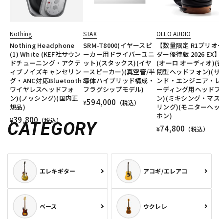
Nothing
STAX
OLLO AUDIO
Nothing Headphone
SRM-T8000(イヤースピ
【数量限定 R1プリオ
(1) White (KEF社サウン
ーカー用ドライバーユニ
ダー優待版 2026 EX
ドチューニング・アクテ
ット)(スタックス)(イヤ
(オーロ オーディオ)(
ィブノイズキャンセリン
ースピーカー)(真空管/半
閉型ヘッドフォン)(
グ・ANC対応Bluetooth
導体ハイブリッド構成・
ンド・エンジニア・
ワイヤレスヘッドフォ
フラグシップモデル)
ーディング用ヘッド
ン)(ノッシング)(国内正
ン)(ミキシング・マ
594,000
¥
（税込）
規品)
リング)(モニターヘ
ホン)
39,800
¥
（税込）
CATEGORY
74,800
¥
（税込）
エレキギター
アコギ/エレアコ
ベース
ウクレレ