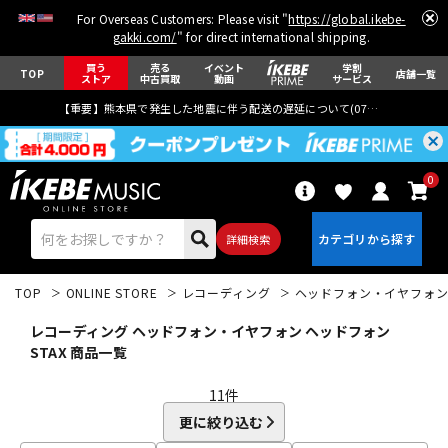
For Overseas Customers: Please visit "
https://global.ikebe-
gakki.com/
" for direct international shipping.
買う
売る
イベント
学割
TOP
店舗一覧
ストア
中古買取
動画
サービス
【重要】熊本県で発生した地震に伴う配送の遅延について(
07月29日
更新)
0
詳細検索
TOP
ONLINE STORE
レコーディング
ヘッドフォン・イヤフォ
レコーディング ヘッドフォン・イヤフォン ヘッドフォン
STAX 商品一覧
11
件
エレキギター
アコギ/エレアコ
更に絞り込む