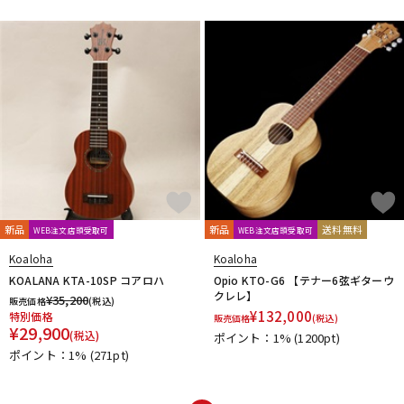
DTM オンライン納品
レコーディング機器
配信/ライブ機器
楽器アクセサリ
中古
ヴィンテージ
新品
新品
送料無料
WEB注文店頭受取可
WEB注文店頭受取可
Koaloha
Koaloha
KOALANA KTA-10SP コアロハ
Opio KTO-G6 【テナー6弦ギターウ
クレレ】
¥
35,200
販売価格
(税込)
¥
132,000
特別価格
販売価格
(税込)
¥
29,900
(税込)
ポイント：1%
(1200pt)
ポイント：1%
(271pt)