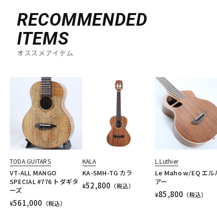
RECOMMENDED
ITEMS
オススメアイテム
TODA GUITARS
KALA
L.Luthier
VT-ALL MANGO
KA-SMH-TG カラ
Le Maho w/EQ エ
SPECIAL #776 トダギタ
アー
52,800
¥
（税込）
ーズ
85,800
¥
（税込）
561,000
¥
（税込）