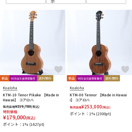
示
ベース
ウクレレ
ドラム
パーカッション
キーボード
電子ピアノ
管楽器
その他楽器
新品
送料無料
新品
送料無料
WEB注文店頭受取可
WEB注文店頭受取可
Koaloha
Koaloha
アンプ
エフェクター
KTM-10 Tenor Pikake 【Made in
KTM-00 Tennor 【Made in Hawai
Hawaii】 コアロハ
i】 コアロハ
¥
219,780
¥
253,000
販売価格
(税込)
販売価格
(税込)
特別価格
ポイント：1%
(2300pt)
DJ機器
DTM
¥
179,000
(税込)
ポイント：1%
(1627pt)