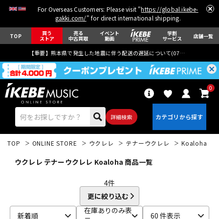
For Overseas Customers: Please visit "
https://global.ikebe-
gakki.com/
" for direct international shipping.
買う
売る
イベント
学割
TOP
店舗一覧
ストア
中古買取
動画
サービス
【重要】熊本県で発生した地震に伴う配送の遅延について(
07月29日
更新)
0
詳細検索
TOP
ONLINE STORE
ウクレレ
テナーウクレレ
Koaloha
ウクレレ テナーウクレレ Koaloha 商品一覧
4
件
更に絞り込む
エレキギター
アコギ/エレアコ
在庫ありのみ表
新着順
60 件表示