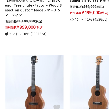
【決算売り尽くしセール】 CTM 5K T
Sumerian No.771 ト
enor Tree of Life -Factory Wood S
¥
572,000
販売価格
(税込)
election Custom Model- マーチン
¥
499,000
特別価格
(税込)
マーティン
ポイント：1%
(4536pt)
¥
1,100,000
販売価格
(税込)
¥
999,000
特別価格
(税込)
ポイント：10%
(90818pt)