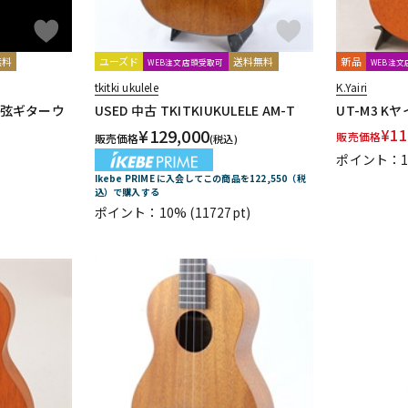
無料
ユーズド
送料無料
新品
WEB注文店頭受取可
WEB注
tkitki ukulele
K.Yairi
ー6弦ギターウ
USED 中古 TKITKIUKULELE AM-T
UT-M3 K
¥
129,000
¥
11
販売価格
販売価格
(税込)
ポイント：
Ikebe PRIME に入会してこの商品を122,550（税
込）で購入する
ポイント：10%
(11727pt)