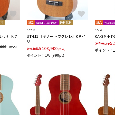
無料
新品
送料無料
新品
WEB注文店頭受取可
WEB注
K.Yairi
KALA
レレ） Kヤ
UT-M1 【テナートウクレレ】Kヤイ
KA-SMH-T
リ
¥
52
販売価格
,000
（税込）
¥
108,900
販売価格
(税込)
ポイント：
ポイント：1%
(990pt)