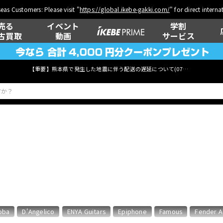
eas Customers: Please visit "
https://global.ikebe-gakki.com/
" for direct intern
売る
イベント
学割
古買取
動画
サービス
【重要】熊本県で発生した地震に伴う配送の遅延について(
07月29日
更新)
ベース
ウクレレ
管楽器
その他楽器
oba
D'Angelico
ENYA Guitars
Epiphone
Famous
Fender A