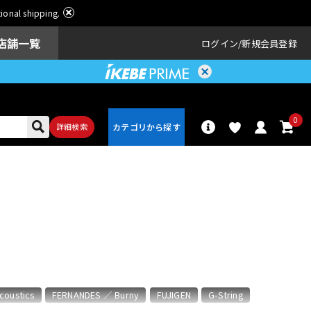
ational shipping.
店舗一覧
ログイン
新規会員登録
0
詳細検索
パーカッショ
ドラム
ン
アンプ
エフェクター
coustics
FERNANDES ／ Burny
FUJIGEN
G-String