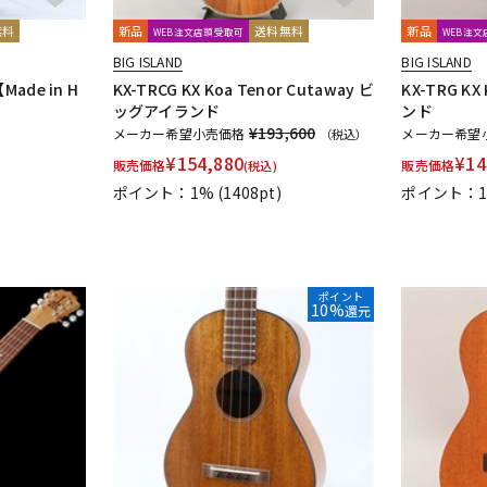
無料
新品
送料無料
新品
WEB注文店頭受取可
WEB注
BIG ISLAND
BIG ISLAND
【Made in H
KX-TRCG KX Koa Tenor Cutaway ビ
KX-TRG K
ッグアイランド
ンド
¥193,600
メーカー希望小売価格
メーカー希望
（税込）
¥
154,880
¥
14
販売価格
販売価格
(税込)
ポイント：1%
(1408pt)
ポイント：
ポイント
10%
還元