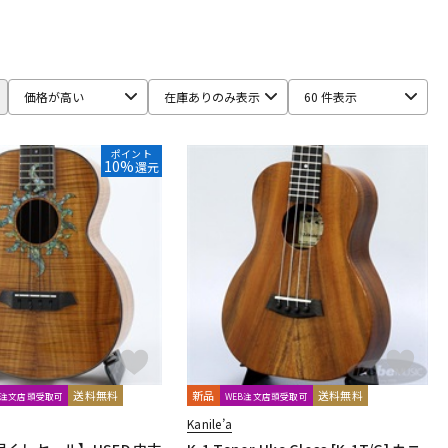
配信/ライブ
楽器アクセサ
機器
リ
PIGNOSE
Po Sans Guitars
Pupukea
価格が高い
在庫ありのみ表示
60 件表示
RS
VOX
YAMAHA
ポイント
10%
還元
送料無料
新品
送料無料
B注文店頭受取可
WEB注文店頭受取可
Kanile’a