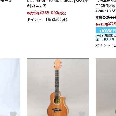
ダギターズ
KPA Tenor Premium Gloss [KPAT/P
【決算売り尽
G] カニレア
T4CB Tenor
1200318
¥
385,000
販売価格
(税込)
¥
33
販売価格
ポイント：1%
(3500pt)
¥
2
特別価格
Ikebe PRIM
込）で購入する
ポイント：1