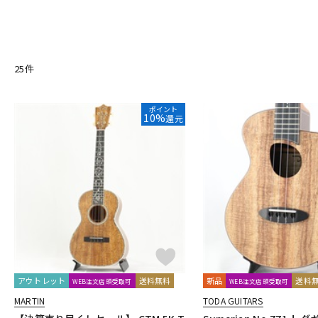
Headway
Hofner
Ibanez
DJ機器
DTM
K-R
K.Yairi
KALA
Kamaka
Kanile’a
Kelii
KIWAYA
Ko
ROMERO CREATIONS
25
件
S-Y
中古
ヴィンテー
S.Yairi
Shiihara
T.furubayashi(F's UKE)
TAKAMINE
tkitk
他
ポイント
10%
還元
SAKURA UKULELE
G-LABO
アウトレット
送料無料
新品
送料
WEB注文店頭受取可
WEB注文店頭受取可
MARTIN
TODA GUITARS