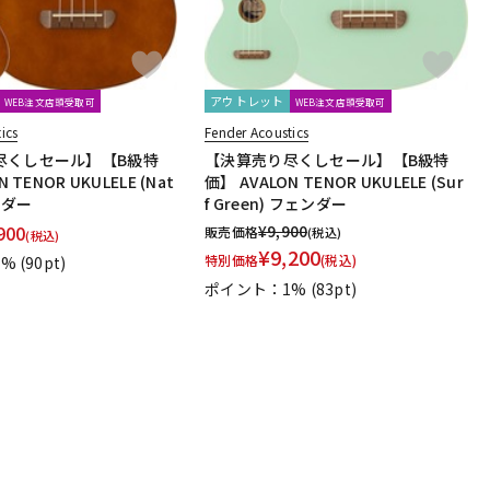
アウトレット
WEB注文店頭受取可
WEB注文店頭受取可
ics
Fender Acoustics
尽くしセール】【B級特
【決算売り尽くしセール】【B級特
 TENOR UKULELE (Nat
価】 AVALON TENOR UKULELE (Sur
ェンダー
f Green) フェンダー
900
¥
9,900
販売価格
(税込)
(税込)
¥
9,200
特別価格
(税込)
1%
(90pt)
ポイント：1%
(83pt)