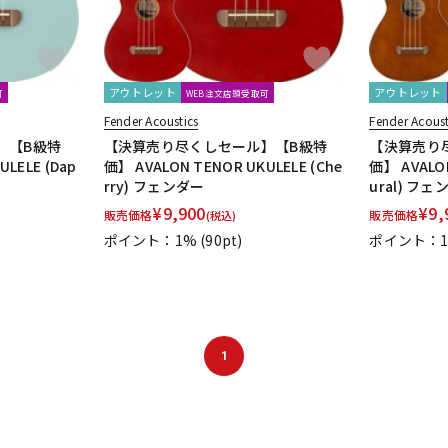
アウトレット
アウトレット
可
WEB注文店頭受取可
Fender Acoustics
Fender Acoust
】【B級特
【決算売り尽くしセール】【B級特
【決算売り
LELE (Dap
価】 AVALON TENOR UKULELE (Che
価】 AVALON
rry) フェンダー
ural) フ
¥
9,900
¥
9,
販売価格
販売価格
(税込)
ポイント：1%
(90pt)
ポイント：
1