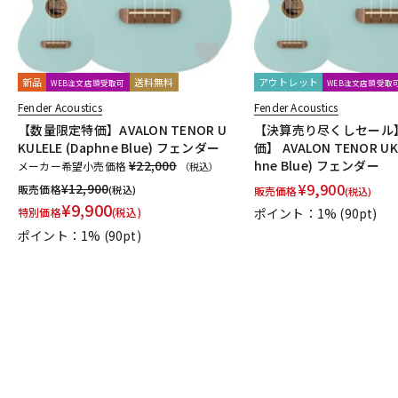
新品
送料無料
アウトレット
WEB注文店頭受取可
WEB注文店頭受取
Fender Acoustics
Fender Acoustics
【数量限定特価】AVALON TENOR U
【決算売り尽くしセール
KULELE (Daphne Blue) フェンダー
価】 AVALON TENOR UKU
¥22,000
hne Blue) フェンダー
メーカー希望小売価格
（税込）
¥
9,900
¥
12,900
販売価格
(税込)
販売価格
(税込)
¥
9,900
特別価格
(税込)
ポイント：1%
(90pt)
ポイント：1%
(90pt)