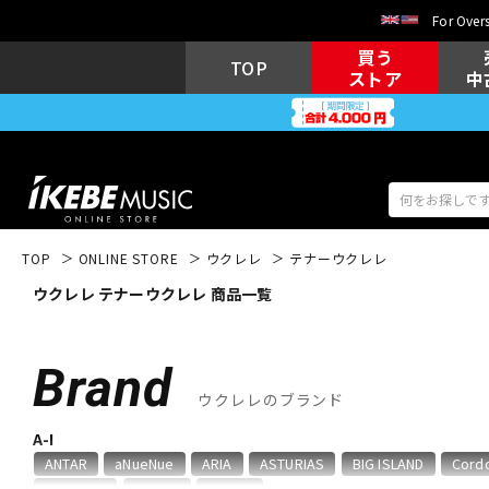
For Overs
買う
TOP
ストア
中
TOP
ONLINE STORE
ウクレレ
テナーウクレレ
ウクレレ テナーウクレレ 商品一覧
アコギ/エレ
エレキギター
アコ
Brand
ウクレレのブランド
キーボード
電子ピアノ
A-I
ANTAR
aNueNue
ARIA
ASTURIAS
BIG ISLAND
Cord