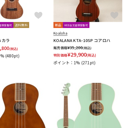
送料無料
新品
文店頭受取可
WEB注文店頭受取可
Koaloha
G カラ
KOALANA KTA-10SP コアロハ
,800
¥
35,200
販売価格
(税込)
(税込)
¥
29,900
特別価格
(税込)
1%
(480pt)
ポイント：1%
(271pt)