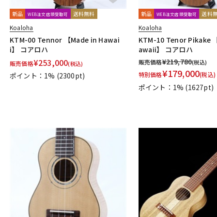
新品
送料無料
新品
送料
WEB注文店頭受取可
WEB注文店頭受取可
Koaloha
Koaloha
KTM-00 Tennor 【Made in Hawai
KTM-10 Tenor Pikake 
i】 コアロハ
awaii】 コアロハ
¥
253,000
¥
219,780
販売価格
(税込)
販売価格
(税込)
¥
179,000
特別価格
(税込)
ポイント：1%
(2300pt)
ポイント：1%
(1627pt)