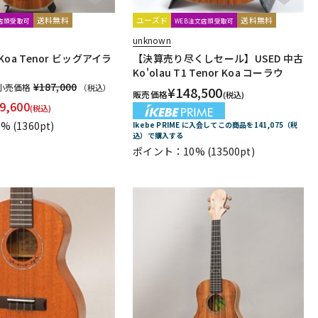
送料無料
ユーズド
送料無料
文店頭受取可
WEB注文店頭受取可
unknown
X Koa Tenor ビッグアイラ
【決算売り尽くしセール】USED 中古
Ko'olau T1 Tenor Koa コーラウ
¥187,000
小売価格
（税込）
¥
148,500
販売価格
(税込)
9,600
(税込)
1%
(1360pt)
Ikebe PRIME に入会してこの商品を141,075（税
込）で購入する
ポイント：10%
(13500pt)