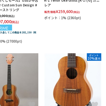
くしセール】USED 中古
K-1 Tenor Uke Gloss [K-1T/G] カニ
 Custom Sun Design #
レア
 ジーストリング
¥
259,600
販売価格
(税込)
0,000
(税込)
ポイント：1%
(2360pt)
97,000
(税込)
E に入会してこの商品を282,150（税
0%
(27000pt)
ポイント
10%
還元