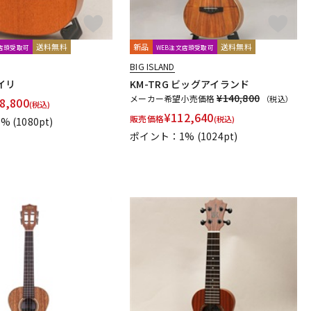
送料無料
新品
送料無料
文店頭受取可
WEB注文店頭受取可
BIG ISLAND
ヤイリ
KM-TRG ビッグアイランド
¥140,800
メーカー希望小売価格
（税込）
8,800
(税込)
¥
112,640
販売価格
(税込)
1%
(1080pt)
ポイント：1%
(1024pt)