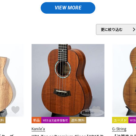
DTM オンラ
レコーディン
VIEW MORE
イン納品
グ機器
aloha
KUMU Ukulele
L.Luthier
LAVA MUSIC
Leilani
MARTIN
更に絞り込む
ジ
i ukulele
TODA GUITARS
T's Ukulele
unknown
URANO GUITA
無料
新品
送料無料
ユーズド
WEB注文店頭受取可
WE
Kanile’a
G-String