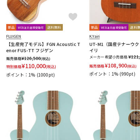
新品
送料無料
新品
送料
WEB注文店頭受取可
WEB注文店頭受取可
FUJIGEN
K.Yairi
【生産完了モデル】FGN Acoustic T
UT-M1（国産テナーウク
enor FUS-TT フジゲン
イリ
¥121
メーカー希望小売価格
¥
126,500
販売価格
(税込)
¥
110,000
¥
108,900
販売価格
(税込)
特別価格
(税込)
ポイント：1%
(990pt)
ポイント：1%
(1000pt)