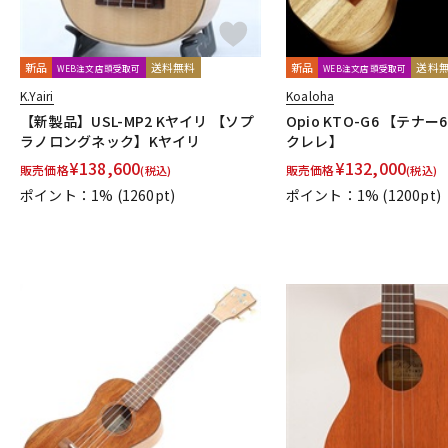
新品
送料無料
新品
送料
WEB注文店頭受取可
WEB注文店頭受取可
K.Yairi
Koaloha
【新製品】USL-MP2 Kヤイリ 【ソプ
Opio KTO-G6 【テナ
ラノロングネック】Kヤイリ
クレレ】
¥
138,600
¥
132,000
販売価格
販売価格
(税込)
(税込)
ポイント：1%
(1260pt)
ポイント：1%
(1200pt)