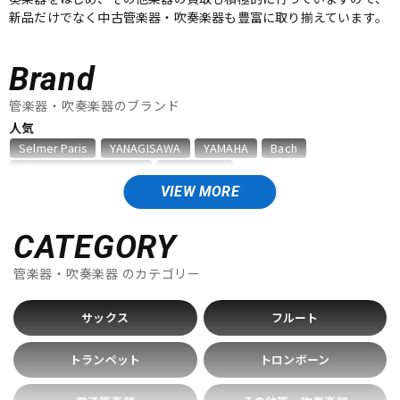
新品だけでなく中古管楽器・吹奏楽器も豊富に取り揃えています。
ベース
ウクレレ
Brand
ドラム
パーカッション
管楽器・吹奏楽器のブランド
人気
Selmer Paris
YANAGISAWA
YAMAHA
Bach
キーボード
電子ピアノ
D'Addario Wood Winds
VANDOREN
VIEW MORE
A
Aida
AIZEN
AKAI
Al Cass
Alexander Karavaev
管楽器
その他楽器
Alfred Lupot
ALISYN
Anfree
Antigua
CATEGORY
Antoine Courtois
ARB
aS
管楽器・吹奏楽器
のカテゴリー
B
アンプ
エフェクター
B.AIR
B.Tilz
Bach
BAGS
BAM
Beaumont
サックス
フルート
Beechler
Berg Larsen
BERP
Besson
BEST BRASS
BG
BIRD STRAP
BLUE JUICE
Bob Reeves
DJ機器
DTM
トランペット
トロンボーン
Bobby Dukoff
Boveda
Brancher
Brand
Brass Lab.MOMO
Brasspire
Brasspire Unicorn
Bremner