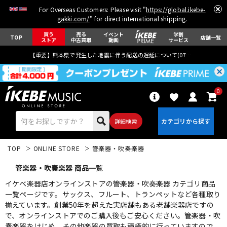
For Overseas Customers: Please visit "
https://global.ikebe-
gakki.com/
" for direct international shipping.
買う
売る
イベント
学割
TOP
店舗一覧
ストア
中古買取
動画
サービス
【重要】熊本県で発生した地震に伴う配送の遅延について(
07月29日
更新)
0
詳細検索
TOP
ONLINE STORE
管楽器・吹奏楽器
管楽器・吹奏楽器 商品一覧
イケベ楽器店オンラインストアの管楽器・吹奏楽器 カテゴリ商品
一覧ページです。サックス、フルート、トランペットなど各種取り
揃えています。創業50年を超えた実店舗もある老舗楽器店ですの
エレキギター
アコギ/エレアコ
で、オンラインストアでのご購入後もご安心ください。管楽器・吹
奏楽器をはじめ、その他楽器の買取も積極的に行っていますので、