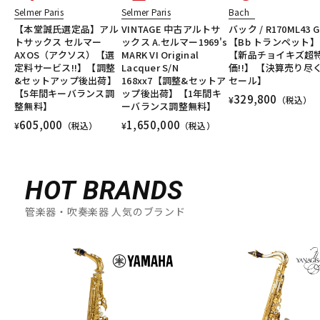
Selmer Paris
Selmer Paris
Bach
T-Z
【本堂誠氏選定品】アル
VINTAGE 中古アルトサ
バック / R170ML43 G
T.K MELODY
TABIBITO
TAHORNG
Ted Klum
トサックス セルマー
ックス A.セルマー1969's
【Bb トランペット】
THE WALLACE COLLECTION
Theo Wanne
Tom Crown
AXOS（アクソス）【選
MARK VI Original
【新品チョイキズ超
TORAYSEE
TrumCor
trumpet station
Ullven
定料サービス!!】【調整
Lacquer S/N
価!!】 【決算売り尽
&セットアップ後出荷】
168xx7【調整&セットア
セール】
Ultra breathe
Ultra-Pure
UNISON
unknown
UPMUTE
【5年間キーバランス調
ップ後出荷】【1年間キ
329,800
VACCHIANO
VANDOREN
VIVACE
waltons
Warburton
¥
（税込）
整無料】
ーバランス調整無料】
Winds Score
Wood Stone
XO
YAMAHA
YANAGISAWA
605,000
1,650,000
¥
（税込）
¥
（税込）
YUPON
Zac
他
アケタオカリーナ
アレキサンダー（リード）
HOT BRANDS
ウインドブロスオリジナル
オオサワオカリナ
オオハシ
すいとる君
その他メーカー
ツルピカ君
ハリソン
管楽器・吹奏楽器 人気のブランド
ライツ
レジェール
日本娯楽
ARTinoise
Intercept Technology
Kerry Whistle
GAT Custom Brass
TK Melody
HINO
Klang
MG Leather Work
ELISE
PARAFIT
Hollywood Winds
MALTA
CG Mouthpiece
PATRICK
Wedge
Frate Precision
Shastock
BORGANI
New York Stage 1
Brass Gear
Syos