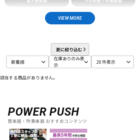
電子管楽器
その他管・吹奏楽器
BRESLMAIR
Brilhart
Brio
BROPRO
BSC
Buescher
DTM オンライン納品
レコーディング機器
Buffet Crampon
buzz
サックス用アクセサリ
その他木管楽器用アクセサリ
VIEW MORE
C-F
C.C.シャイニーケース
C.G.CONN
Cadeson
Cannonball
配信/ライブ機器
楽器アクセサリ
トランペット用アクセサリ
その他金管楽器用アクセサリ
CAROL BRASS
Charles Davis
Chateau
ChopSaver
CLARKE
Claude Lakey
Colin Goldie
D'Addario Wood Winds
Dave Guardala
Denis Wick
更に絞り込む
中古
ヴィンテージ
DRAKE
EASTMAN
EDDIE DANIELS
EMO
FAT CAT
在庫ありのみ表
新着順
20 件表示
FAXX
Feadog
FIBRACELL
FORESTONE
Francois Louis
示
GALAX
Galeon
GARD BAGS
Getzen
Giardinelli
該当する商品がありません。
GL CASES
GLOBAL
Gonzalez
Gottsu
GR
GREG BLACK
H.D.A
Harmon
Harry Hartmanns
HERCULES
Hetman
HOLTON
HORITA
HW
iO
J-K
POWER PUSH
J.KEILWERTH
J.Michael
J.NOTE
J.W.Eastman
JAKOB WINTER
Jazzlab
JET-TONE
JK
JM Lubricants
管楽器・吹奏楽器 おすすめコンテンツ
Jo-Ral
JUPITER
K&M
KELLY
KEY LEAVES
KGU brass
Kikutani
Killarney Whistle
KING
KOLBL