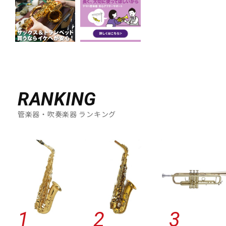
L-M
LA TROMBA
LASKEY
LB LYON
Lebayle
lefreQue
Lily's tone
LOTUS
MANHASSET
MARCA
Marcinkiewicz
Marmaduke
Martin(管)
MB
MEYER
Michael Burke
MK Whistle
Monette
MONSTER OIL
Mouthpiece Cafe
Mutio
N-Q
NAKAJIMA
Neotech
Neptune
New Stone Lined
RANKING
NONAKA
NY Classic
OCHRES
OKURA + MUTE
Otto Link
P&H
Paul Mauriat
Phil Barone
Pillinger
管楽器・吹奏楽器 ランキング
POWERbreathe
PRIMA
PROTEC
Queen Brass
R-S
Rampone&Cazzani
REED GEEK
REKA
Reunion Blues
ROCHE-THOMAS
Roland
Rondino
ROUSSEAU
Rovner
RSBerkeley
Schilke
Seibold
SEIKO
Selmer Paris
Silent Felt
Silverstein
SML（Strasser Marigaux Lemaire）
SNOOPY WITH MUSIC
SOULO MUTE
SST(Schucht Sax Technology)
Stomvi
Stork
SUPERSLICK
Susato