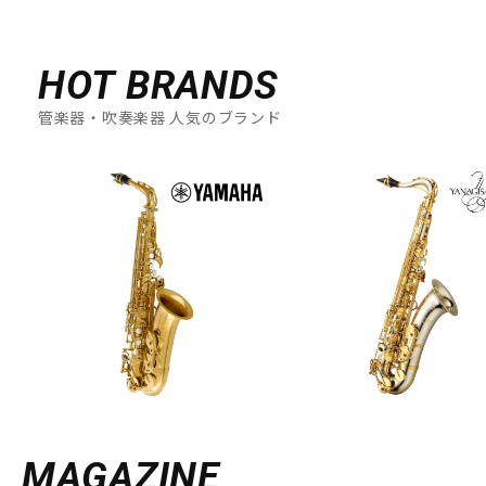
DTM オンライン納品
レコーディング機器
HOT BRANDS
配信/ライブ機器
楽器アクセサリ
管楽器・吹奏楽器 人気のブランド
中古
ヴィンテージ
MAGAZINE