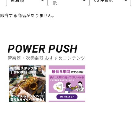
示
ベース
ウクレレ
該当する商品がありません。
ドラム
パーカッション
POWER PUSH
キーボード
電子ピアノ
管楽器・吹奏楽器 おすすめコンテンツ
管楽器
その他楽器
アンプ
エフェクター
DJ機器
DTM