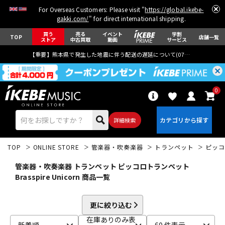
For Overseas Customers: Please visit "
https://global.ikebe-
gakki.com/
" for direct international shipping.
買う
売る
イベント
学割
TOP
店舗一覧
ストア
中古買取
動画
サービス
【重要】熊本県で発生した地震に伴う配送の遅延について(
07月29日
更新)
0
詳細検索
TOP
ONLINE STORE
管楽器・吹奏楽器
トランペット
ピッコ
管楽器・吹奏楽器 トランペット ピッコロトランペット
Brasspire Unicorn 商品一覧
エレキギター
アコギ/エレアコ
更に絞り込む
在庫ありのみ表
新着順
60 件表示