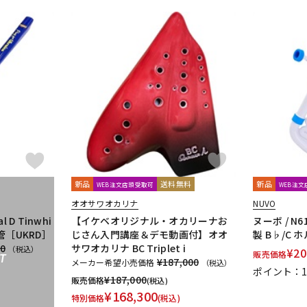
新品
送料無料
新品
WEB注文店頭受取可
WEB注
オオサワオカリナ
NUVO
al D Tinwhi
【イケベオリジナル・オカリーナお
ヌーボ / N
管［UKRD］
じさん入門講座＆デモ動画付】オオ
製 B♭/C ホル
20
サワオカリナ BC Triplet i
（税込）
¥
20
販売価格
T
¥187,000
メーカー希望小売価格
（税込）
ポイント：
¥
187,000
販売価格
(税込)
¥
168,300
特別価格
(税込)