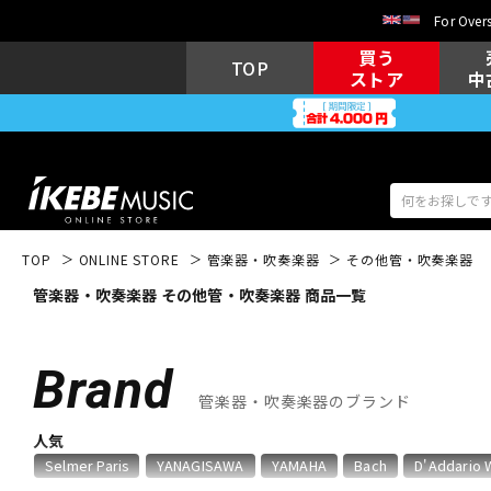
For Overs
買う
TOP
ストア
中
TOP
ONLINE STORE
管楽器・吹奏楽器
その他管・吹奏楽器
管楽器・吹奏楽器 その他管・吹奏楽器 商品一覧
アコギ/エレ
エレキギター
アコ
Brand
管楽器・吹奏楽器のブランド
キーボード
電子ピアノ
人気
Selmer Paris
YANAGISAWA
YAMAHA
Bach
D'Addario 