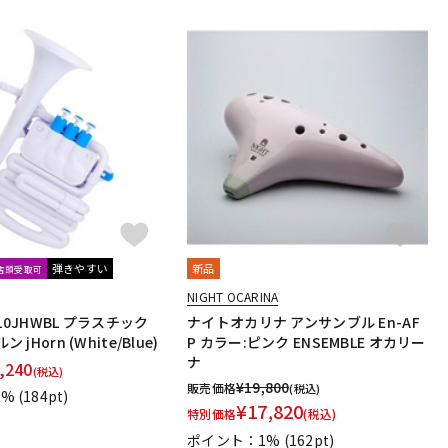
弾きやすい
新品
文店頭受取可
NIGHT OCARINA
610JHWBL プラスチック
ナイトオカリナ アンサンブル En-AF
ン jHorn (White/Blue)
P カラー:ピンク ENSEMBLE オカリー
ナ
,240
(税込)
¥
19,800
販売価格
(税込)
1%
(184pt)
¥
17,820
特別価格
(税込)
ポイント：1%
(162pt)