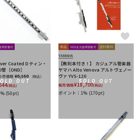
rkeley
Schilke
Seibold
SEIKO
Selmer Paris
Stomvi
Stork
SUPERSLICK
Susato
r
trumpet station
Ullven
Ultra breathe
Ultra-Pure
O
YAMAHA
YANAGISAWA
YUPON
Zac
新品
送料無料
文店頭受取可
WEB注文店頭受取可
YAMAHA
ーカー
ツルピカ君
ハリソン
ライツ
レジェール
Silver Coated D ティン・
【教則本付き！】 カジュアル管楽器
D管［OND］
ヤマハ Alto Venova アルトヴェノー
rk
ELISE
PARAFIT
Hollywood Winds
MALTA
¥6,160
ヴァ YVS-120
小売価格
（税込）
SOLD OUT
SOLD OUT
¥
18,700
544
販売価格
(税込)
(税込)
ポイント：1%
(170pt)
1%
(50pt)