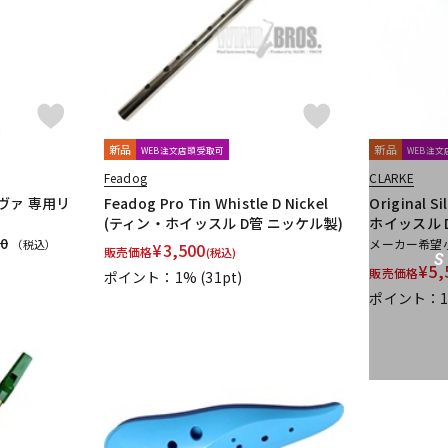
ROCHE-THOMAS
Roland
Rondino
ROUSSEAU
Rovner
RSBe
SNOOPY WITH MUSIC
SOULO MUTE
SST(Schucht Sax Technology)
CE COLLECTION
Theo Wanne
Tom Crown
TORAYSEE
TrumCo
VIVACE
waltons
Warburton
Winds Score
Wood Stone
X
新品
新品
WEB注文店頭受取可
WEB注
Feadog
CLARKE
オリジナル
オオサワオカリナ
オオハシ
すいとる君
その他メ
ーヴァ 専用リ
Feadog Pro Tin Whistle D Nickel
Original 
(ティン・ホイッスル D管 ニッケル製)
ホイッスル 
GAT Custom Brass
TK Melody
HINO
Klang
MG Leather Wo
10
メーカー希望
（税込）
stock
BORGANI
New York Stage 1
Brass Gear
Syos
¥
3,500
販売価格
(税込)
¥
5,
販売価格
ポイント：1%
(31pt)
ポイント：