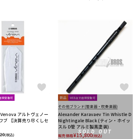
新品
文店頭受取可
WEB注文店頭受取可
その他ブランド(管楽器・吹奏楽器)
o Venova アルトヴェノー
Alexander Karavaev Tin Whistle D
ワブ 【決算売り尽くしセ
Nightingale Black (ティン・ホイッ
スル D管 アルミ製黒塗装)
SOLD OUT
320
¥
15,800
(税込)
販売価格
(税込)