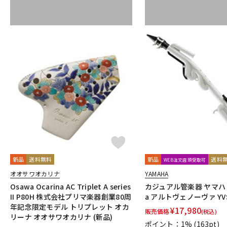
新品
送料無料
新品
送料
WEB注文店頭受取可
オオサワオカリナ
YAMAHA
Osawa Ocarina AC Triplet A series
カジュアル管楽器 ヤマハ Al
II P80H 株式会社プリマ楽器創業80周
a アルトヴェノーヴァ YVS
年記念限定モデル トリプレット オカ
¥
17,980
販売価格
(税込)
リーナ オオサワオカリナ (新品)
ポイント：1%
(163pt)