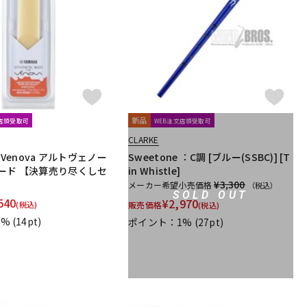
新品
文店頭受取可
WEB注文店頭受取可
CLARKE
o Venova アルトヴェノー
Sweetone ：C調 [ブルー(SSBC)] [T
ード 【決算売り尽くしセ
in Whistle]
¥3,300
メーカー希望小売価格
（税込）
SOLD OUT
540
¥
2,970
(税込)
販売価格
(税込)
1%
(14pt)
ポイント：1%
(27pt)