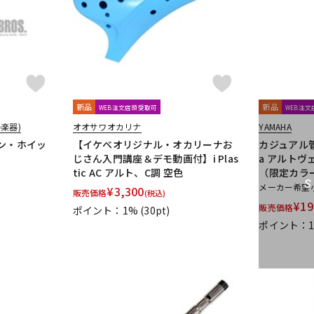
新品
新品
WEB注文店頭受取可
WEB注
楽器)
オオサワオカリナ
YAMAHA
ティン・ホイッ
【イケベオリジナル・オカリーナお
カジュアル管楽
じさん入門講座＆デモ動画付】i Plas
a アルトヴェ
tic AC アルト、C調 空色
（限定カラ
メーカー希望
¥
3,300
販売価格
(税込)
¥
19
販売価格
ポイント：1%
(30pt)
ポイント：