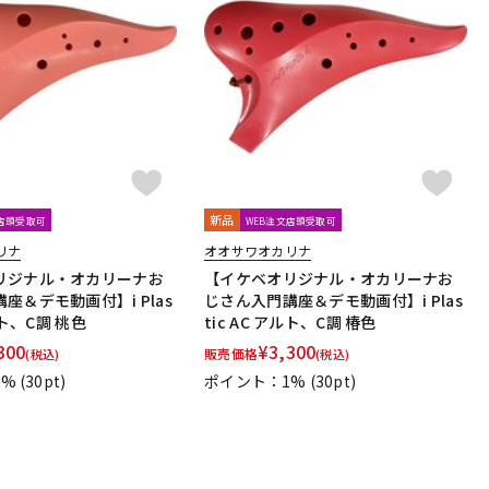
新品
文店頭受取可
WEB注文店頭受取可
リナ
オオサワオカリナ
リジナル・オカリーナお
【イケベオリジナル・オカリーナお
座＆デモ動画付】i Plas
じさん入門講座＆デモ動画付】i Plas
アルト、C調 桃色
tic AC アルト、C調 椿色
300
¥
3,300
販売価格
(税込)
(税込)
1%
(30pt)
ポイント：1%
(30pt)