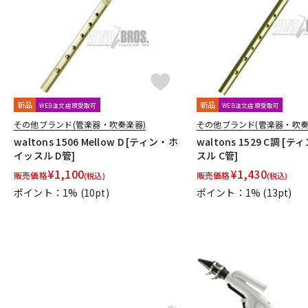
新品
新品
WEB注文店頭受取可
WEB注文店頭受取可
その他ブランド(管楽器・吹奏楽器)
その他ブランド(管楽器・吹奏
waltons 1506 Mellow D [ティン・ホ
waltons 1529 C調 [
イッスル D管]
スル C管]
¥
1,100
¥
1,430
販売価格
販売価格
(税込)
(税込)
ポイント：1%
(10pt)
ポイント：1%
(13pt)