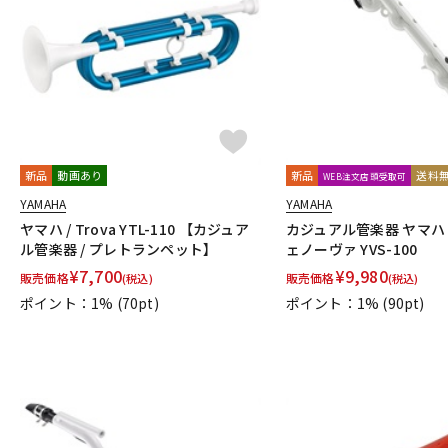
新品
動画あり
新品
送料
WEB注文店頭受取可
YAMAHA
YAMAHA
ヤマハ / Trova YTL-110 【カジュア
カジュアル管楽器 ヤマハ V
ル管楽器 / プレトランペット】
ェノーヴァ YVS-100
¥
7,700
¥
9,980
販売価格
販売価格
(税込)
(税込)
ポイント：1%
(70pt)
ポイント：1%
(90pt)