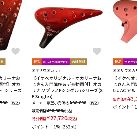
無料
新品
送料無料
新品
WEB注文店頭受取可
WEB注
オオサワオカリナ
オオサワオカ
カリーナお
【イケベオリジナル・オカリーナお
【イケベオ
画付】オカ
じさん入門講座＆デモ動画付】オカ
じさん入門講
 iシリーズ
リナ ソプラノFシングル iシリーズ(S
tic AC 
F Single i)
¥
3,
販売価格
,500
¥30,800
メーカー希望小売価格
（税込）
（税込）
ポイント：
¥
30,800
販売価格
(税込)
¥
27,720
特別価格
(税込)
ポイント：1%
(252pt)