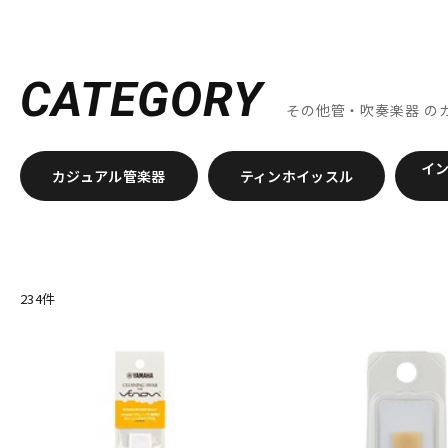
A
DJ機器
DTM
Aida
AIZEN
AKAI
Al Cass
Alexander Karavaev
Alfr
B
B.AIR
B.Tilz
Bach
BAGS
BAM
Beaumont
Beech
CATEGORY
Brancher
Brand
Brass Lab.MOMO
Brasspire
Brasspir
その他管・吹奏楽器
の
中古
ヴィンテー
C-F
C.C.シャイニーケース
C.G.CONN
Cadeson
Cannonball
イ
Dave Guardala
Denis Wick
DRAKE
EASTMAN
EDDIE DA
カジュアル管楽器
ティンホイッスル
GALAX
Galeon
GARD BAGS
Getzen
Giardinelli
GL
HOLTON
HORITA
HW
iO
J-K
J.KEILWERTH
J.Michael
J.NOTE
J.W.Eastman
JAKOB W
234
件
Killarney Whistle
KING
KOLBL
L-M
LA TROMBA
LASKEY
LB LYON
Lebayle
lefreQue
Li
MK Whistle
Monette
MONSTER OIL
Mouthpiece Cafe
N-Q
NAKAJIMA
Neotech
Neptune
New Stone Lined
NONA