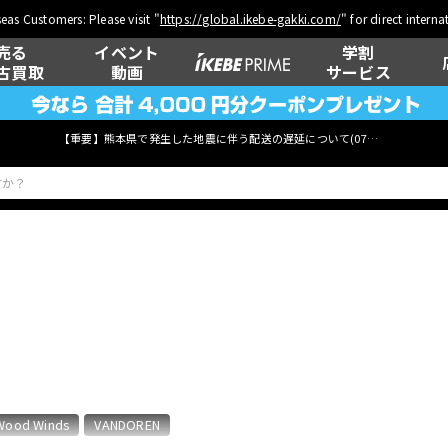
eas Customers: Please visit "
https://global.ikebe-gakki.com/
" for direct intern
売る
イベント
学割
古買取
動画
サービス
【重要】熊本県で発生した地震に伴う配送の遅延について(
07月29日
更新)
ベース
ウクレレ
管楽器
その他楽器
Wood Winds
VANDOREN