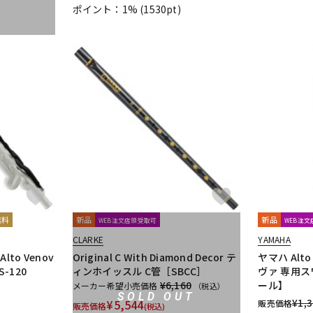
ポイント：1%
(1530pt)
無料
新品
新品
WEB注文店頭受取可
WEB注
CLARKE
YAMAHA
to Venov
Original C With Diamond Decor テ
ヤマハ Alt
-120
ィンホイッスル C管［SBCC］
ヴァ 専用ス
¥6,160
ール】
メーカー希望小売価格
（税込）
SOLD OUT
¥
1,
¥
5,544
販売価格
販売価格
(税込)