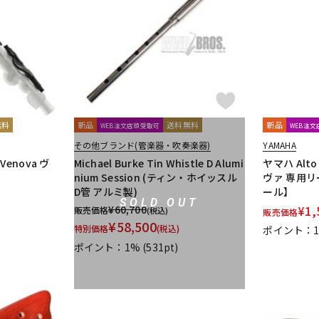
無料
新品
送料無料
新品
WEB注文店頭受取可
WEB注
その他ブランド(管楽器・吹奏楽器)
YAMAHA
enova ヴ
Michael Burke Tin Whistle D Alumi
ヤマハ Alt
nium Session (ティン・ホイッスル
ヴァ 専用リ
D管 アルミ製)
ール】
SOLD OUT
¥
60,700
¥
1,
販売価格
(税込)
販売価格
¥
58,500
特別価格
(税込)
ポイント：
ポイント：1%
(531pt)