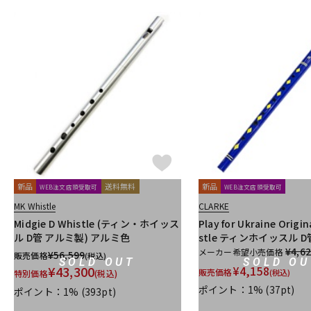
新品
送料無料
新品
WEB注文店頭受取可
WEB注文店頭受取可
MK Whistle
CLARKE
Midgie D Whistle (ティン・ホイッス
Play for Ukraine Origin
ル D管 アルミ製) アルミ色
stle ティンホイッスル D
¥4,6
メーカー希望小売価格
¥
56,599
販売価格
(税込)
SOLD OUT
SOLD OU
¥
43,300
¥
4,158
販売価格
(税込)
特別価格
(税込)
ポイント：1%
(37pt)
ポイント：1%
(393pt)