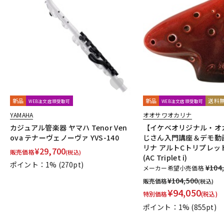
新品
新品
送料
WEB注文店頭受取可
WEB注文店頭受取可
YAMAHA
オオサワオカリナ
カジュアル管楽器 ヤマハ Tenor Ven
【イケベオリジナル・オ
ova テナーヴェノーヴァ YVS-140
じさん入門講座＆デモ動
リナ アルトCトリプレット
¥
29,700
販売価格
(税込)
(AC Triplet i)
ポイント：1%
(270pt)
¥104
メーカー希望小売価格
¥
104,500
販売価格
(税込)
¥
94,050
特別価格
(税込)
ポイント：1%
(855pt)