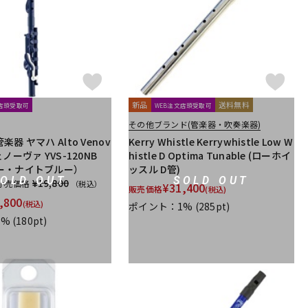
新品
送料無料
文店頭受取可
WEB注文店頭受取可
その他ブランド(管楽器・吹奏楽器)
器 ヤマハ Alto Venov
Kerry Whistle Kerrywhistle Low W
ノーヴァ YVS-120NB
histle D Optima Tunable (ローホイ
ー・ナイトブルー）
ッスル D管)
SOLD OUT
SOLD OUT
¥19,800
小売価格
（税込）
¥
31,400
販売価格
(税込)
,800
(税込)
ポイント：1%
(285pt)
1%
(180pt)