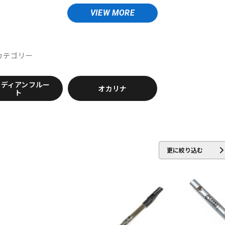
DTM オンラ
レコーディン
VIEW MORE
ed Lupot
ALISYN
Anfree
Antigua
Antoine Courtois
ARB
イン納品
グ機器
ler
Berg Larsen
BERP
Besson
BEST BRASS
BG
BIRD 
e Unicorn
Bremner
BRESLMAIR
Brilhart
Brio
BROPRO
カテゴリー
ジ
CAROL BRASS
Charles Davis
Chateau
ChopSaver
CLARKE
ンディアンフルー
NIELS
EMO
FAT CAT
FAXX
Feadog
FIBRACELL
FOREST
オカリナ
ト
 CASES
GLOBAL
Gonzalez
Gottsu
GR
GREG BLACK
H.D
INTER
Jazzlab
JET-TONE
JK
JM Lubricants
Jo-Ral
JU
更に絞り込む
ly's tone
LOTUS
MANHASSET
MARCA
Marcinkiewicz
Mar
Mutio
KA
NY Classic
OCHRES
OKURA + MUTE
Otto Link
P&H