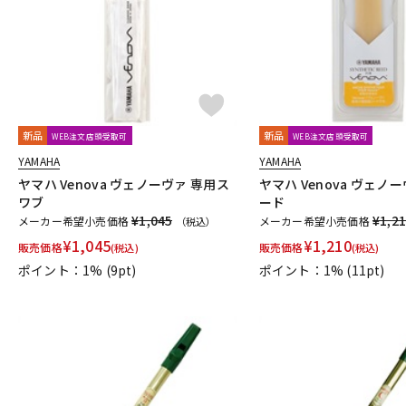
PRIMA
PROTEC
Queen Brass
R-S
Rampone&Cazzani
REED GEEK
REKA
Reunion Blues
Silent Felt
Silverstein
SML（Strasser Marigaux Lemaire）
T-Z
T.K MELODY
TABIBITO
TAHORNG
Ted Klum
THE WALLA
UNISON
unknown
UPMUTE
VACCHIANO
VANDOREN
新品
新品
WEB注文店頭受取可
WEB注文店頭受取可
他
YAMAHA
YAMAHA
アケタオカリーナ
アレキサンダー（リード）
ウインドブロス
ヤマハ Venova ヴェノーヴァ 専用ス
ヤマハ Venova ヴェノ
ワブ
ード
日本娯楽
ARTinoise
Intercept Technology
Kerry Whistle
¥1,045
¥1,2
メーカー希望小売価格
メーカー希望小売価格
（税込）
CG Mouthpiece
PATRICK
Wedge
Frate Precision
Sha
¥
1,045
¥
1,210
販売価格
販売価格
(税込)
(税込)
ポイント：1%
(9pt)
ポイント：1%
(11pt)