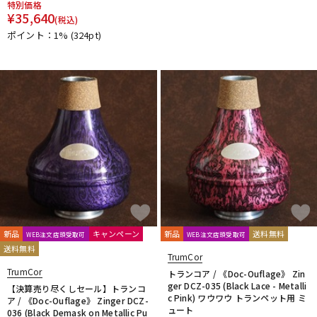
特別価格
DTM オンライン納品
レコーディング機器
¥
35,640
(税込)
ポイント：1%
(324pt)
配信/ライブ機器
楽器アクセサリ
中古
ヴィンテージ
新品
キャンペーン
新品
送料無料
WEB注文店頭受取可
WEB注文店頭受取可
送料無料
TrumCor
TrumCor
トランコア / 《Doc-Ouflage》 Zin
ger DCZ-035 (Black Lace - Metalli
【決算売り尽くしセール】トランコ
c Pink) ワウワウ トランペット用 ミ
ア / 《Doc-Ouflage》 Zinger DCZ-
ュート
036 (Black Demask on Metallic Pu