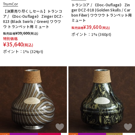
TrumCor
トランコア / 《Doc-Ouflage》 Zin
ger DCZ-018 (Golden Skulls / Car
【決算売り尽くしセール】トランコ
bon Fiber) ワウワウ トランペット用
ア / 《Doc-Ouflage》 Zinger DCZ-
ミュート
023 (Black Swirls / Green) ワウワ
ウ トランペット用 ミュート
¥
39,600
販売価格
(税込)
¥
39,600
販売価格
(税込)
ポイント：1%
(360pt)
特別価格
¥
35,640
(税込)
ポイント：1%
(324pt)