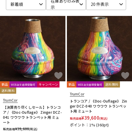
在庫ありのみ表
新着順
20 件表示
示
ベース
ウクレレ
ドラム
パーカッション
キーボード
電子ピアノ
管楽器
その他楽器
新品
キャンペーン
新品
送料無料
WEB注文店頭受取可
WEB注文店頭受取可
送料無料
アンプ
エフェクター
TrumCor
TrumCor
トランコア / 《Doc-Ouflage》 Zin
ger DCZ-040 ワウワウ トランペッ
【決算売り尽くしセール】トランコ
ト用 ミュート
ア / 《Doc-Ouflage》 Zinger DCZ-
DJ機器
DTM
041 ワウワウ トランペット用 ミュ
¥
39,600
販売価格
(税込)
ート
ポイント：1%
(360pt)
¥
39,600
販売価格
(税込)