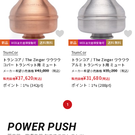
新品
送料無料
新品
送料無料
WEB注文店頭受取可
WEB注文店頭受取可
TrumCor
TrumCor
トランコア / The Zinger ワウワウ
トランコア / The Zinger ワウワウ
コパー トランペット用 ミュート
アルミ トランペット用 ミュート
¥41,800
¥35,200
メーカー希望小売価格
（税込）
メーカー希望小売価格
（税込）
¥
37,620
¥
31,680
販売価格
(税込)
販売価格
(税込)
ポイント：1%
(342pt)
ポイント：1%
(288pt)
1
POWER PUSH