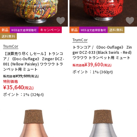
新品
キャンペーン
新品
送料無料
WEB注文店頭受取可
WEB注文店頭受取可
送料無料
TrumCor
TrumCor
トランコア / 《Doc-Ouflage》 Zin
ger DCZ-033 (Black Swirls - Red)
【決算売り尽くしセール】トランコ
ワウワウ トランペット用 ミュート
ア / 《Doc-Ouflage》 Zinger DCZ-
001 (Yellow Paisley) ワウワウ トラ
¥
39,600
販売価格
(税込)
ンペット用 ミュート
ポイント：1%
(360pt)
¥
39,600
販売価格
(税込)
特別価格
¥
35,640
(税込)
ポイント：1%
(324pt)