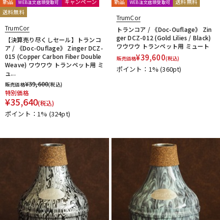
新品
キャンペーン
新品
送料無料
WEB注文店頭受取可
WEB注文店頭受取可
送料無料
TrumCor
TrumCor
トランコア / 《Doc-Ouflage》 Zin
ger DCZ-012 (Gold Lilies / Black)
【決算売り尽くしセール】トランコ
ワウワウ トランペット用 ミュート
ア / 《Doc-Ouflage》 Zinger DCZ-
015 (Copper Carbon Fiber Double
¥
39,600
販売価格
(税込)
Weave) ワウワウ トランペット用 ミ
ポイント：1%
(360pt)
ュ...
¥
39,600
販売価格
(税込)
特別価格
¥
35,640
(税込)
ポイント：1%
(324pt)