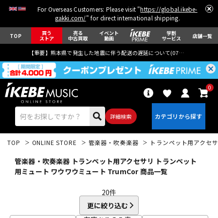
For Overseas Customers: Please visit "
https://global.ikebe-
gakki.com/
" for direct international shipping.
買う
売る
イベント
学割
TOP
店舗一覧
ストア
中古買取
動画
サービス
【重要】熊本県で発生した地震に伴う配送の遅延について(
07月29日
更新)
0
詳細検索
TOP
ONLINE STORE
管楽器・吹奏楽器
トランペット用アクセ
管楽器・吹奏楽器 トランペット用アクセサリ トランペット
用ミュート ワウワウミュート TrumCor 商品一覧
20
件
エレキギター
アコギ/エレアコ
更に絞り込む