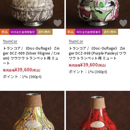
新品
送料無料
新品
送料無料
WEB注文店頭受取可
WEB注文店頭受取可
TrumCor
TrumCor
トランコア / 《Doc-Ouflage》 Zin
トランコア / 《Doc-Ouflage》 Zin
ger DCZ-009 (Silver Filigree / Cre
ger DCZ-008 (Purple Paisley) ワウ
am) ワウワウ トランペット用 ミュ
ワウ トランペット用 ミュート
ート
¥
39,600
販売価格
(税込)
¥
39,600
販売価格
(税込)
ポイント：1%
(360pt)
ポイント：1%
(360pt)