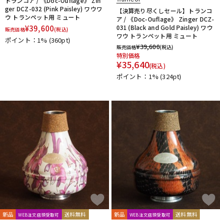
トランコア / 《Doc-Ouflage》 Zin
ger DCZ-032 (Pink Paisley) ワウワ
【決算売り尽くしセール】トランコ
ウ トランペット用 ミュート
ア / 《Doc-Ouflage》 Zinger DCZ-
¥
39,600
031 (Black and Gold Paisley) ワウ
販売価格
(税込)
ワウ トランペット用 ミュート
ポイント：1%
(360pt)
¥
39,600
販売価格
(税込)
特別価格
¥
35,640
(税込)
ポイント：1%
(324pt)
新品
送料無料
新品
送料無料
WEB注文店頭受取可
WEB注文店頭受取可