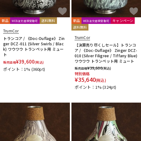
新品
送料無料
新品
キャンペーン
WEB注文店頭受取可
WEB注文店頭受取可
送料無料
TrumCor
TrumCor
トランコア / 《Doc-Ouflage》 Zin
ger DCZ-011 (Silver Swirls / Blac
【決算売り尽くしセール】トランコ
k) ワウワウ トランペット用 ミュー
ア / 《Doc-Ouflage》 Zinger DCZ-
ト
010 (Silver Filigree / Tiffany Blue)
¥
39,600
ワウワウ トランペット用 ミュート
販売価格
(税込)
¥
39,600
販売価格
(税込)
ポイント：1%
(360pt)
特別価格
¥
35,640
(税込)
ポイント：1%
(324pt)