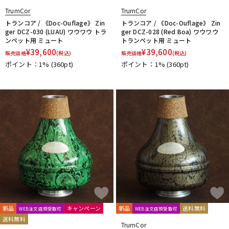
TrumCor
TrumCor
トランコア / 《Doc-Ouflage》 Zin
トランコア / 《Doc-Ouflage》 Zin
ger DCZ-030 (LUAU) ワウワウ トラ
ger DCZ-028 (Red Boa) ワウワウ
ンペット用 ミュート
トランペット用 ミュート
¥
39,600
¥
39,600
販売価格
(税込)
販売価格
(税込)
ポイント：1%
(360pt)
ポイント：1%
(360pt)
新品
キャンペーン
新品
送料無料
WEB注文店頭受取可
WEB注文店頭受取可
送料無料
TrumCor