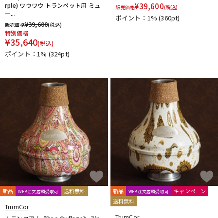
rple) ワウワウ トランペット用 ミュ
¥
39,600
販売価格
(税込)
ー...
ポイント：1%
(360pt)
¥
39,600
販売価格
(税込)
特別価格
¥
35,640
(税込)
ポイント：1%
(324pt)
新品
送料無料
新品
キャンペーン
WEB注文店頭受取可
WEB注文店頭受取可
送料無料
TrumCor
TrumCor